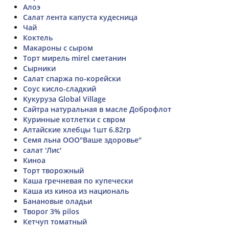
Алоэ
Салат лента капуста кудесница
Чай
Коктель
Макароны с сыром
Торт мирель mirel сметанин
Сырники
Салат спаржа по-корейски
Соус кисло-сладкий
Кукуруза Global Village
Сайтра натуральная в масле Доброфлот
Куринные котлетки с свром
Алтайские хлебцы 1шт 6.82гр
Семя льна ООО"Ваше здоровье"
салат 'Лис'
Киноа
Торт творожный
Каша гречневая по купечески
Каша из киноа из националь
Банановые оладьи
Творог 3% pilos
Кетчуп томатный