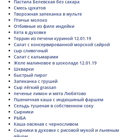
Пастила Белевская без сахара
Смесь цукатов
Творожная запеканка в мульте
Птичье молоко
Отбивные из филе индейки
Кета в духовке
Террин из печени куриной 12.01.19
Салат с консервированной морской сайрой
сыр сливочный
Салат с кальмарами
Желе малиновое в шоколаде 12.01.19
Шкварки
быстрый пирог
Запеканка с грушей
Сыр лёгкий grassan
печенье лимон и мята Любятово
Пшеничная каша с индюшиный фаршем
Сельдь тушеная в собственном соку
Сырники
РЫБА
Каша овсяная с черносливом
Сырники в духовке с рисовой мукой и льняным
яйцом