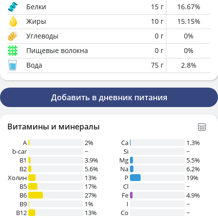
Белки
15
г
16.67
%
Жиры
10
г
15.15
%
Углеводы
0
г
0
%
Пищевые волокна
0
г
0
%
Вода
75
г
2.8
%
Добавить в дневник питания
Витамины и минералы
A
2%
Ca
1.3%
b-car
~
Si
~
В1
3.9%
Mg
5.5%
B2
5.6%
Na
6.2%
Холин
13%
P
19%
B5
17%
Cl
~
B6
27%
Fe
4.9%
B9
1%
I
~
B12
13%
Co
~