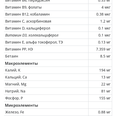
Витамин В6, пиридоксин
0.53 мг
Витамин В9, фолаты
4 мкг
Витамин В12, кобаламин
0.38 мкг
Витамин C, аскорбиновая
1.2 мг
Витамин D, кальциферол
0.1 мкг
Витамин D3, холекальциферол
0.1 мкг
Витамин Е, альфа токоферол, ТЭ
0.13 мг
Витамин РР, НЭ
7.359 мг
Бетаин
8.5 мг
Макроэлементы
Калий, K
194 мг
Кальций, Ca
13 мг
Магний, Mg
22 мг
Натрий, Na
81 мг
Фосфор, P
155 мг
Микроэлементы
Железо, Fe
0.88 мг