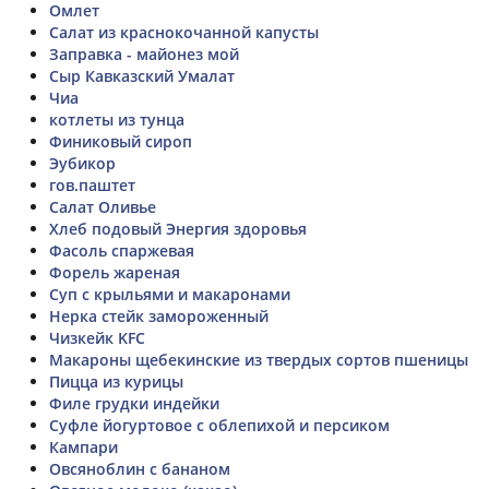
Омлет
Салат из краснокочанной капусты
Заправка - майонез мой
Сыр Кавказский Умалат
Чиа
котлеты из тунца
Финиковый сироп
Эубикор
гов.паштет
Салат Оливье
Хлеб подовый Энергия здоровья
Фасоль спаржевая
Форель жареная
Суп с крыльями и макаронами
Нерка стейк замороженный
Чизкейк KFC
Макароны щебекинские из твердых сортов пшеницы
Пицца из курицы
Филе грудки индейки
Суфле йогуртовое с облепихой и персиком
Кампари
Овсяноблин с бананом