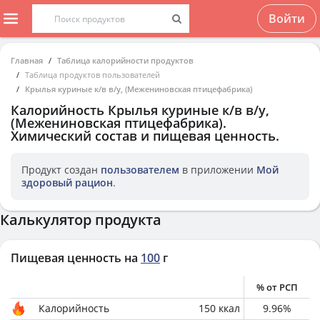
Войти
Главная
Таблица калорийности продуктов
Таблица продуктов пользователей
Крылья куриные к/в в/у, (Межениновская птицефабрика)
Калорийность
Крылья куриные к/в в/у,
(Межениновская птицефабрика)
.
Химический состав и пищевая ценность.
Продукт создан
пользователем
в приложении
Мой
здоровый рацион
.
Калькулятор продукта
Пищевая ценность на
100
г
% от РСП
Калорийность
150
ккал
9.96
%