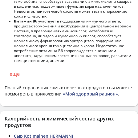
гемоглобина, способствует всасыванию аминокислот и сахаров
в кишечнике, поддерживает функцию коры надпочечников.
Недостаток пантотеновой кислоты может вести к поражению
кожи и слизистых.
Витамин В6
участвует в поддержании иммунного ответа,
процессах торможения и возбуждения в центральной нервной
системе, в превращениях аминокислот, метаболизме
триптофана, липидов и нуклеиновых кислот, способствует
нормальному формированию эритроцитов, поддержанию
нормального уровня гомоцистеина в крови. Недостаточное
потребление витамина В6 сопровождается снижением
аппетита, нарушением состояния кожных покровов, развитием
гомоцистеинемии, анемии.
еще
Полный справочник самых полезных продуктов вы можете
посмотреть в приложении
«Мой здоровый рацион»
.
Калорийность и химический состав других
продуктов
Сыр Kotimainen HERMANNI