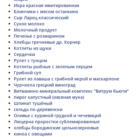
Икра красная имитированная
Блинчики с мясом останкино
Сыр Ларец классический
Сухое молоко
Молочный продукт
Печенье с розмарином
Хлебцы гречневые др. Корнер
Котлеты из щуки
Сердечки
Рулет с тунцом
Котлеты рыбные с зеленым перцем
Грибной суп
Рулет из лаваша с грибной икрой и маскарпоне
Чурчхела грецкий виноград
Витмаинно-минеральный комплекс "Витрум бьюти"
пирог капустный (овсяная мука)
Шпинат тушёный
сельдь по-деревенски
Оливье с куриной грудкой и чечевицей
Люцерна проростки сублемированные
хлебцы бородинские цельнозерновые
киноа с овощами