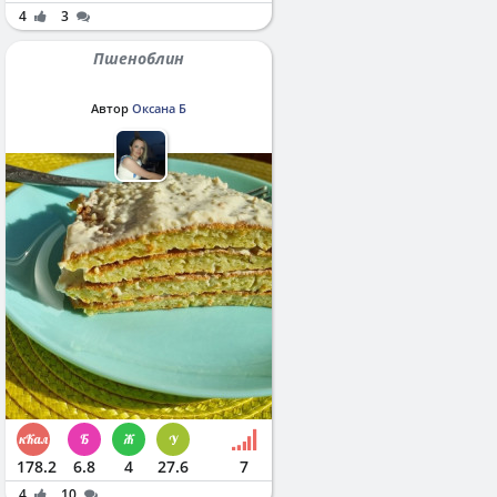
4
3
Пшеноблин
Автор
Оксана Б
178.2
6.8
4
27.6
7
4
10