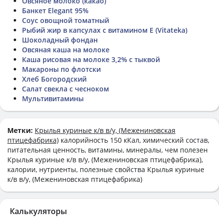
Овсяное молоко (какао)
Банкет Elegant 95%
Соус овощной томатный
Рыбий жир в капсулах с витамином Е (Vitateka)
Шоколадный фондан
Овсяная каша на молоке
Каша рисовая на молоке 3,2% с тыквой
Макароны по флотски
Хлеб Богородский
Салат свекла с чесноком
Мультивитамины
Метки:
Крылья куриные к/в в/у, (Межениновская
птицефабрика)
калорийность 150 кКал, химический состав,
питательная ценность, витамины, минералы, чем полезен
Крылья куриные к/в в/у, (Межениновская птицефабрика),
калории, нутриенты, полезные свойства Крылья куриные
к/в в/у, (Межениновская птицефабрика)
Калькуляторы