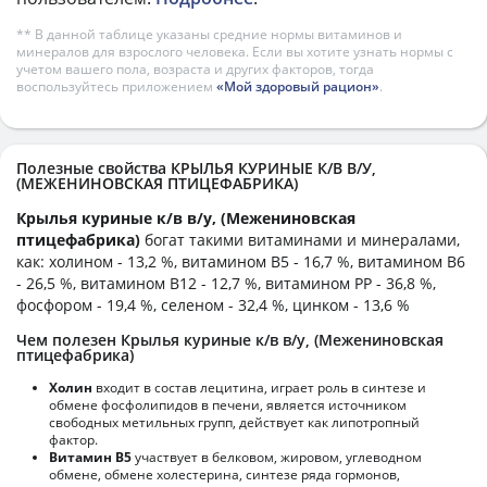
** В данной таблице указаны средние нормы витаминов и
минералов для взрослого человека. Если вы хотите узнать нормы с
учетом вашего пола, возраста и других факторов, тогда
воспользуйтесь приложением
«Мой здоровый рацион»
.
Полезные свойства КРЫЛЬЯ КУРИНЫЕ К/В В/У,
(МЕЖЕНИНОВСКАЯ ПТИЦЕФАБРИКА)
Крылья куриные к/в в/у, (Межениновская
птицефабрика)
богат такими витаминами и минералами,
как: холином - 13,2 %, витамином B5 - 16,7 %, витамином B6
- 26,5 %, витамином B12 - 12,7 %, витамином PP - 36,8 %,
фосфором - 19,4 %, селеном - 32,4 %, цинком - 13,6 %
Чем полезен Крылья куриные к/в в/у, (Межениновская
птицефабрика)
Холин
входит в состав лецитина, играет роль в синтезе и
обмене фосфолипидов в печени, является источником
свободных метильных групп, действует как липотропный
фактор.
Витамин В5
участвует в белковом, жировом, углеводном
обмене, обмене холестерина, синтезе ряда гормонов,