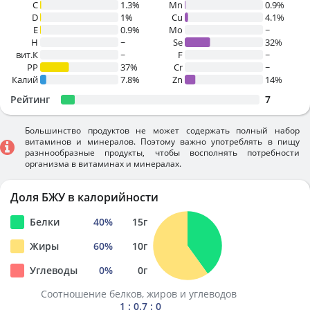
C
1.3%
Mn
0.9%
D
1%
Cu
4.1%
E
0.9%
Mo
~
H
~
Se
32%
вит.К
~
F
~
PP
37%
Cr
~
Калий
7.8%
Zn
14%
Рейтинг
7
Большинство продуктов не может содержать полный набор
витаминов и минералов. Поэтому важно употреблять в пищу
разннообразные продукты, чтобы восполнять потребности
организма в витаминах и минералах.
Доля БЖУ в калорийности
Белки
40
%
15
г
Жиры
60
%
10
г
Углеводы
0
%
0
г
Соотношение белков, жиров и углеводов
1 : 0.7 : 0