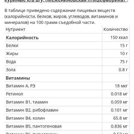
В таблице приведено содержание пищевых веществ
(калорийности, белков, жиров, углеводов, витаминов и
минералов) на
100 грамм
съедобной части.
Нутриент
Количество
Калорийность
150 ккал
Белки
15 г
Жиры
10 г
Вода
75 г
Зола
0.8 г
Витамины
Витамин А, РЭ
18 мкг
Ретинол
0.018 мг
Витамин В1, тиамин
0.059 мг
Витамин В2, рибофлавин
0.101 мг
Витамин В4, холин
65.8 мг
Витамин В5, пантотеновая
0.836 мг