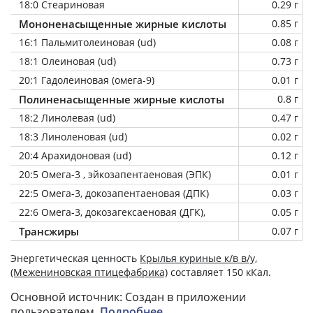
18:0 Стеариновая
0.29 г
Мононенасыщенные жирные кислоты
0.85 г
16:1 Пальмитолеиновая (ud)
0.08 г
18:1 Олеиновая (ud)
0.73 г
20:1 Гадолеиновая (омега-9)
0.01 г
Полиненасыщенные жирные кислоты
0.8 г
18:2 Линолевая (ud)
0.47 г
18:3 Линоленовая (ud)
0.02 г
20:4 Арахидоновая (ud)
0.12 г
20:5 Омега-3 , эйкозапентаеновая (ЭПК)
0.01 г
22:5 Омега-3, докозапентаеновая (ДПК)
0.03 г
22:6 Омега-3, докозагексаеновая (ДГК),
0.05 г
Трансжиры
0.07 г
Энергетическая ценность
Крылья куриные к/в в/у,
(Межениновская птицефабрика)
составляет 150 кКал.
Основной источник: Создан в приложении
пользователем.
Подробнее
.