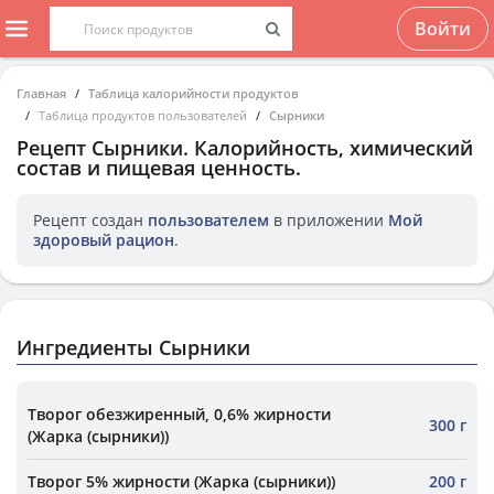
Войти
Главная
Таблица калорийности продуктов
Таблица продуктов пользователей
Сырники
Рецепт
Сырники
. Калорийность, химический
состав и пищевая ценность.
Рецепт создан
пользователем
в приложении
Мой
здоровый рацион
.
Ингредиенты Сырники
Творог обезжиренный, 0,6% жирности
300 г
(Жарка (сырники))
Творог 5% жирности (Жарка (сырники))
200 г