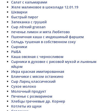
Салат с кальмарами
Желе малиновое в шоколаде 12.01.19
Шкварки
быстрый пирог
Запеканка с грушей
Сыр лёгкий grassan
печенье лимон и мята Любятово
Пшеничная каша с индюшиный фаршем
Сельдь тушеная в собственном соку
Сырники
РЫБА
Каша овсяная с черносливом
Сырники в духовке с рисовой мукой и льняным
яйцом
Икра красная имитированная
Блинчики с мясом останкино
Сыр Ларец классический
Сухое молоко
Молочный продукт
Печенье с розмарином
Хлебцы гречневые др. Корнер
Котлеты из щуки