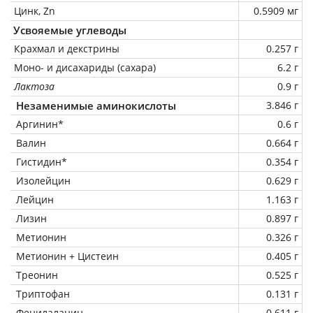
Цинк, Zn
0.5909 мг
Усвояемые углеводы
Крахмал и декстрины
0.257 г
Моно- и дисахариды (сахара)
6.2 г
Лактоза
0.9 г
Незаменимые аминокислоты
3.846 г
Аргинин*
0.6 г
Валин
0.664 г
Гистидин*
0.354 г
Изолейцин
0.629 г
Лейцин
1.163 г
Лизин
0.897 г
Метионин
0.326 г
Метионин + Цистеин
0.405 г
Треонин
0.525 г
Триптофан
0.131 г
Фенилаланин
0.611 г