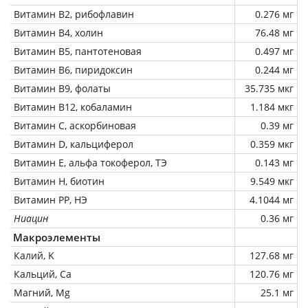
Витамин В2, рибофлавин
0.276 мг
Витамин В4, холин
76.48 мг
Витамин В5, пантотеновая
0.497 мг
Витамин В6, пиридоксин
0.244 мг
Витамин В9, фолаты
35.735 мкг
Витамин В12, кобаламин
1.184 мкг
Витамин C, аскорбиновая
0.39 мг
Витамин D, кальциферол
0.359 мкг
Витамин Е, альфа токоферол, ТЭ
0.143 мг
Витамин Н, биотин
9.549 мкг
Витамин РР, НЭ
4.1044 мг
Ниацин
0.36 мг
Макроэлементы
Калий, K
127.68 мг
Кальций, Ca
120.76 мг
Магний, Mg
25.1 мг