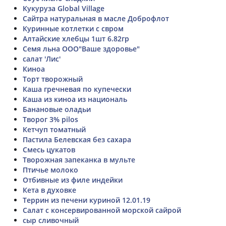
Кукуруза Global Village
Сайтра натуральная в масле Доброфлот
Куринные котлетки с свром
Алтайские хлебцы 1шт 6.82гр
Семя льна ООО"Ваше здоровье"
салат 'Лис'
Киноа
Торт творожный
Каша гречневая по купечески
Каша из киноа из националь
Банановые оладьи
Творог 3% pilos
Кетчуп томатный
Пастила Белевская без сахара
Смесь цукатов
Творожная запеканка в мульте
Птичье молоко
Отбивные из филе индейки
Кета в духовке
Террин из печени куриной 12.01.19
Салат с консервированной морской сайрой
сыр сливочный