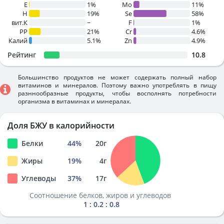
E
1%
Mo
11%
H
19%
Se
58%
вит.К
~
F
1%
PP
21%
Cr
4.6%
Калий
5.1%
Zn
4.9%
Рейтинг
10.8
Большинство продуктов не может содержать полный набор
витаминов и минералов. Поэтому важно употреблять в пищу
разннообразные продукты, чтобы восполнять потребности
организма в витаминах и минералах.
Доля БЖУ в калорийности
Белки
44
%
20
г
Жиры
19
%
4
г
Углеводы
37
%
17
г
Соотношение белков, жиров и углеводов
1 : 0.2 : 0.8