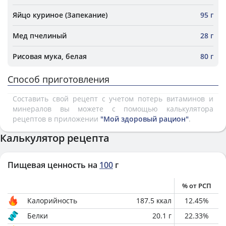
Яйцо куриное (Запекание)
95 г
Мед пчелиный
28 г
Рисовая мука, белая
80 г
Способ приготовления
Составить свой рецепт с учетом потерь витаминов и
минералов вы можете с помощью калькулятора
рецептов в приложении
"Мой здоровый рацион"
.
Калькулятор рецепта
Пищевая ценность на
100
г
% от РСП
Калорийность
187.5
ккал
12.45
%
Белки
20.1
г
22.33
%