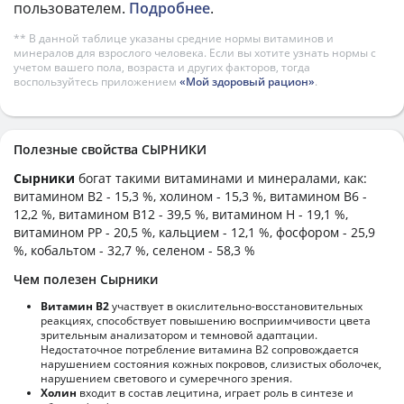
пользователем.
Подробнее
.
** В данной таблице указаны средние нормы витаминов и
минералов для взрослого человека. Если вы хотите узнать нормы с
учетом вашего пола, возраста и других факторов, тогда
воспользуйтесь приложением
«Мой здоровый рацион»
.
Полезные свойства СЫРНИКИ
Сырники
богат такими витаминами и минералами, как:
витамином B2 - 15,3 %, холином - 15,3 %, витамином B6 -
12,2 %, витамином B12 - 39,5 %, витамином H - 19,1 %,
витамином PP - 20,5 %, кальцием - 12,1 %, фосфором - 25,9
%, кобальтом - 32,7 %, селеном - 58,3 %
Чем полезен Сырники
Витамин В2
участвует в окислительно-восстановительных
реакциях, способствует повышению восприимчивости цвета
зрительным анализатором и темновой адаптации.
Недостаточное потребление витамина В2 сопровождается
нарушением состояния кожных покровов, слизистых оболочек,
нарушением светового и сумеречного зрения.
Холин
входит в состав лецитина, играет роль в синтезе и