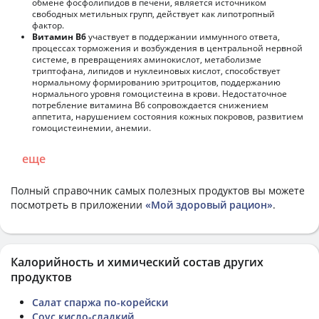
обмене фосфолипидов в печени, является источником
свободных метильных групп, действует как липотропный
фактор.
Витамин В6
участвует в поддержании иммунного ответа,
процессах торможения и возбуждения в центральной нервной
системе, в превращениях аминокислот, метаболизме
триптофана, липидов и нуклеиновых кислот, способствует
нормальному формированию эритроцитов, поддержанию
нормального уровня гомоцистеина в крови. Недостаточное
потребление витамина В6 сопровождается снижением
аппетита, нарушением состояния кожных покровов, развитием
гомоцистеинемии, анемии.
еще
Полный справочник самых полезных продуктов вы можете
посмотреть в приложении
«Мой здоровый рацион»
.
Калорийность и химический состав других
продуктов
Салат спаржа по-корейски
Соус кисло-сладкий