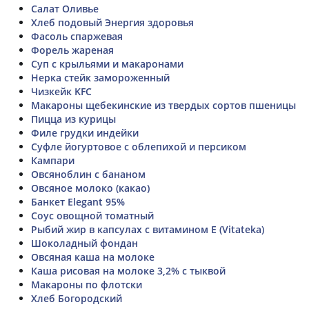
Салат Оливье
Хлеб подовый Энергия здоровья
Фасоль спаржевая
Форель жареная
Суп с крыльями и макаронами
Нерка стейк замороженный
Чизкейк KFC
Макароны щебекинские из твердых сортов пшеницы
Пицца из курицы
Филе грудки индейки
Суфле йогуртовое с облепихой и персиком
Кампари
Овсяноблин с бананом
Овсяное молоко (какао)
Банкет Elegant 95%
Соус овощной томатный
Рыбий жир в капсулах с витамином Е (Vitateka)
Шоколадный фондан
Овсяная каша на молоке
Каша рисовая на молоке 3,2% с тыквой
Макароны по флотски
Хлеб Богородский