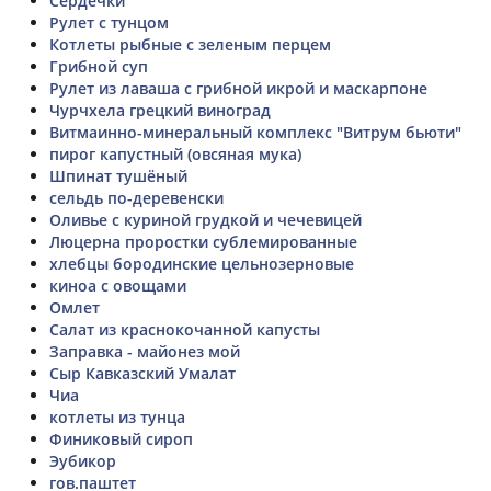
Сердечки
Рулет с тунцом
Котлеты рыбные с зеленым перцем
Грибной суп
Рулет из лаваша с грибной икрой и маскарпоне
Чурчхела грецкий виноград
Витмаинно-минеральный комплекс "Витрум бьюти"
пирог капустный (овсяная мука)
Шпинат тушёный
сельдь по-деревенски
Оливье с куриной грудкой и чечевицей
Люцерна проростки сублемированные
хлебцы бородинские цельнозерновые
киноа с овощами
Омлет
Салат из краснокочанной капусты
Заправка - майонез мой
Сыр Кавказский Умалат
Чиа
котлеты из тунца
Финиковый сироп
Эубикор
гов.паштет