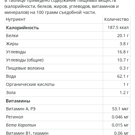
В таблице приведено содержание пищевых веществ
(калорийности, белков, жиров, углеводов, витаминов и
минералов) на
100 грамм
съедобной части.
Нутриент
Количество
Калорийность
187.5 ккал
Белки
20.1 г
Жиры
3.8 г
Углеводы
16.8 г
Углеводы (общие)
10.7 г
Пищевые волокна
0.3 г
Вода
62.1 г
Органические кислоты
1 г
Зола
1.2 г
Витамины
Витамин А, РЭ
53.1 мкг
Ретинол
0.046 мг
бета Каротин
0.015 мг
Витамин В1, тиамин
0.06 мг