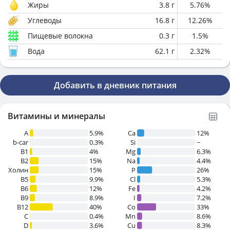
Жиры
3.8
г
5.76
%
Углеводы
16.8
г
12.26
%
Пищевые волокна
0.3
г
1.5
%
Вода
62.1
г
2.32
%
Добавить в дневник питания
Витамины и минералы
A
5.9%
Ca
12%
b-car
0.3%
Si
~
В1
4%
Mg
6.3%
B2
15%
Na
4.4%
Холин
15%
P
26%
B5
9.9%
Cl
5.3%
B6
12%
Fe
4.2%
B9
8.9%
I
7.2%
B12
40%
Co
33%
C
0.4%
Mn
8.6%
D
3.6%
Cu
8.3%