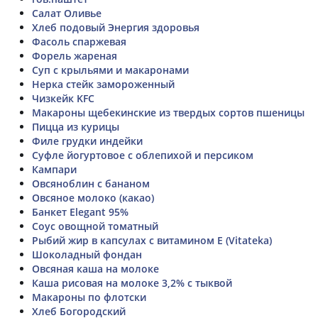
Салат Оливье
Хлеб подовый Энергия здоровья
Фасоль спаржевая
Форель жареная
Суп с крыльями и макаронами
Нерка стейк замороженный
Чизкейк KFC
Макароны щебекинские из твердых сортов пшеницы
Пицца из курицы
Филе грудки индейки
Суфле йогуртовое с облепихой и персиком
Кампари
Овсяноблин с бананом
Овсяное молоко (какао)
Банкет Elegant 95%
Соус овощной томатный
Рыбий жир в капсулах с витамином Е (Vitateka)
Шоколадный фондан
Овсяная каша на молоке
Каша рисовая на молоке 3,2% с тыквой
Макароны по флотски
Хлеб Богородский