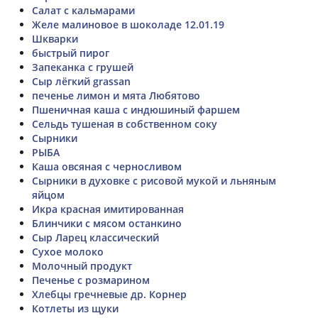
Салат с кальмарами
Желе малиновое в шоколаде 12.01.19
Шкварки
быстрый пирог
Запеканка с грушей
Сыр лёгкий grassan
печенье лимон и мята Любятово
Пшеничная каша с индюшиный фаршем
Сельдь тушеная в собственном соку
Сырники
РЫБА
Каша овсяная с черносливом
Сырники в духовке с рисовой мукой и льняным
яйцом
Икра красная имитированная
Блинчики с мясом останкино
Сыр Ларец классический
Сухое молоко
Молочный продукт
Печенье с розмарином
Хлебцы гречневые др. Корнер
Котлеты из щуки