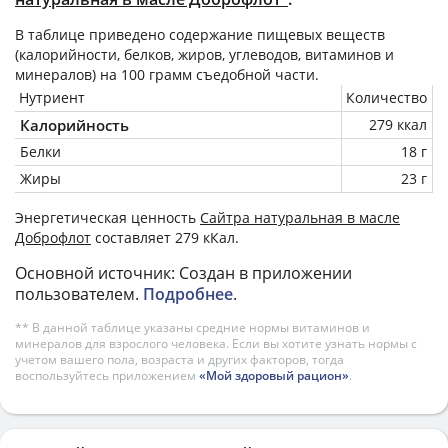
В таблице приведено содержание пищевых веществ
(калорийности, белков, жиров, углеводов, витаминов и
минералов) на
100 грамм
съедобной части.
Нутриент
Количество
Калорийность
279 ккал
Белки
18 г
Жиры
23 г
Энергетическая ценность
Сайтра натуральная в масле
Доброфлот
составляет 279 кКал.
Основной источник: Создан в приложении
пользователем.
Подробнее
.
** В данной таблице указаны средние нормы витаминов и
минералов для взрослого человека. Если вы хотите узнать нормы с
учетом вашего пола, возраста и других факторов, тогда
воспользуйтесь приложением
«Мой здоровый рацион»
.