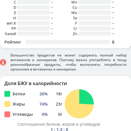
C
~
Mn
~
D
~
Cu
~
E
~
Mo
~
H
~
Se
~
вит.К
~
F
~
PP
~
Cr
~
Калий
~
Zn
~
Рейтинг
0
Большинство продуктов не может содержать полный набор
витаминов и минералов. Поэтому важно употреблять в пищу
разннообразные продукты, чтобы восполнять потребности
организма в витаминах и минералах.
Доля БЖУ в калорийности
Белки
26
%
18
г
Жиры
74
%
23
г
Углеводы
0
%
0
г
Соотношение белков, жиров и углеводов
1 : 1.3 : 0