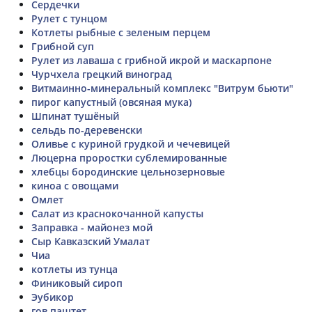
Сердечки
Рулет с тунцом
Котлеты рыбные с зеленым перцем
Грибной суп
Рулет из лаваша с грибной икрой и маскарпоне
Чурчхела грецкий виноград
Витмаинно-минеральный комплекс "Витрум бьюти"
пирог капустный (овсяная мука)
Шпинат тушёный
сельдь по-деревенски
Оливье с куриной грудкой и чечевицей
Люцерна проростки сублемированные
хлебцы бородинские цельнозерновые
киноа с овощами
Омлет
Салат из краснокочанной капусты
Заправка - майонез мой
Сыр Кавказский Умалат
Чиа
котлеты из тунца
Финиковый сироп
Эубикор
гов.паштет