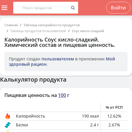
Войти
Главная
Таблица калорийности продуктов
Таблица продуктов пользователей
Соус кисло-сладкий
Калорийность
Соус кисло-сладкий
.
Химический состав и пищевая ценность.
Продукт создан
пользователем
в приложении
Мой
здоровый рацион
.
Калькулятор продукта
Пищевая ценность на
100
г
% от РСП
Калорийность
190
ккал
12.62
%
Белки
2.4
г
2.67
%