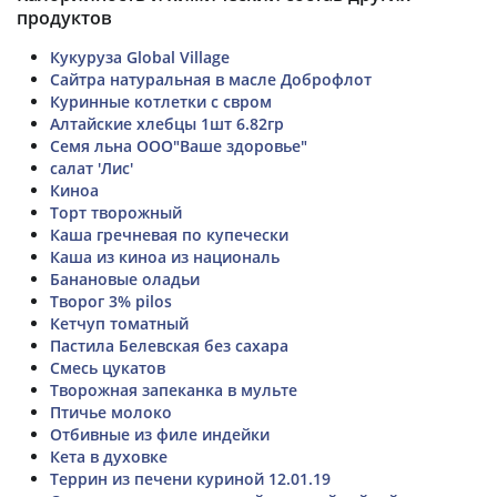
продуктов
Кукуруза Global Village
Сайтра натуральная в масле Доброфлот
Куринные котлетки с свром
Алтайские хлебцы 1шт 6.82гр
Семя льна ООО"Ваше здоровье"
салат 'Лис'
Киноа
Торт творожный
Каша гречневая по купечески
Каша из киноа из националь
Банановые оладьи
Творог 3% pilos
Кетчуп томатный
Пастила Белевская без сахара
Смесь цукатов
Творожная запеканка в мульте
Птичье молоко
Отбивные из филе индейки
Кета в духовке
Террин из печени куриной 12.01.19