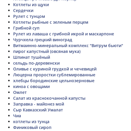
Котлеты из щуки
Сердечки
Рулет с тунцом
Котлеты рыбные с зеленым перцем
Грибной суп
Рулет из лаваша с грибной икрой и маскарпоне
Чурчхела грецкий виноград
Витмаинно-минеральный комплекс "Витрум бьюти"
пирог капустный (овсяная мука)
Шпинат тушёный
сельдь по-деревенски
Оливье с куриной грудкой и чечевицей
Люцерна проростки сублемированные
хлебцы бородинские цельнозерновые
киноа с овощами
Омлет
Салат из краснокочанной капусты
Заправка - майонез мой
Сыр Кавказский Умалат
Чиа
котлеты из тунца
Финиковый сироп