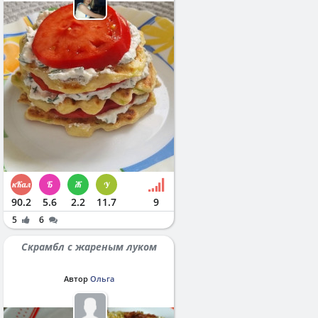
90.2
5.6
2.2
11.7
9
5
6
Скрамбл с жареным луком
Автор
Ольга