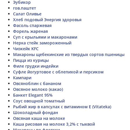
Эубикор
гов.паштет
Салат Оливье
Хлеб подовый Энергия здоровья
Фасоль спаржевая
Форель жареная
Суп с крыльями и макаронами
Нерка стейк замороженный
Чизкейк KFC
Макароны щебекинские из твердых сортов пшеницы
Пицца из курицы
Филе грудки индейки
Суфле йогуртовое с облепихой и персиком
Кампари
Овсяноблин с бананом
Овсяное молоко (какао)
Банкет Elegant 95%
Соус овощной томатный
Рыбий жир в капсулах с витамином Е (Vitateka)
Шоколадный фондан
Овсяная каша на молоке
Каша рисовая на молоке 3,2% с тыквой
Макароны по флотски