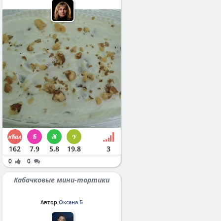
162
7.9
5.8
19.8
3
0
0
Кабачковые мини-тортики
Автор
Оксана Б