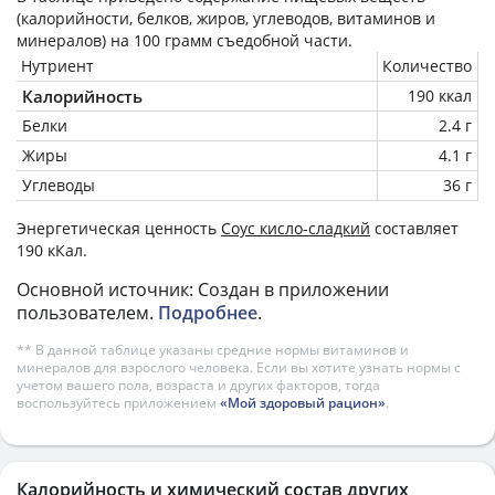
(калорийности, белков, жиров, углеводов, витаминов и
минералов) на
100 грамм
съедобной части.
Нутриент
Количество
Калорийность
190 ккал
Белки
2.4 г
Жиры
4.1 г
Углеводы
36 г
Энергетическая ценность
Соус кисло-сладкий
составляет
190 кКал.
Основной источник: Создан в приложении
пользователем.
Подробнее
.
** В данной таблице указаны средние нормы витаминов и
минералов для взрослого человека. Если вы хотите узнать нормы с
учетом вашего пола, возраста и других факторов, тогда
воспользуйтесь приложением
«Мой здоровый рацион»
.
Калорийность и химический состав других