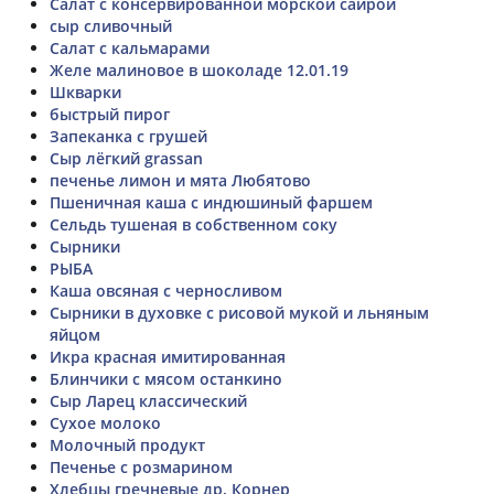
Салат с консервированной морской сайрой
сыр сливочный
Салат с кальмарами
Желе малиновое в шоколаде 12.01.19
Шкварки
быстрый пирог
Запеканка с грушей
Сыр лёгкий grassan
печенье лимон и мята Любятово
Пшеничная каша с индюшиный фаршем
Сельдь тушеная в собственном соку
Сырники
РЫБА
Каша овсяная с черносливом
Сырники в духовке с рисовой мукой и льняным
яйцом
Икра красная имитированная
Блинчики с мясом останкино
Сыр Ларец классический
Сухое молоко
Молочный продукт
Печенье с розмарином
Хлебцы гречневые др. Корнер