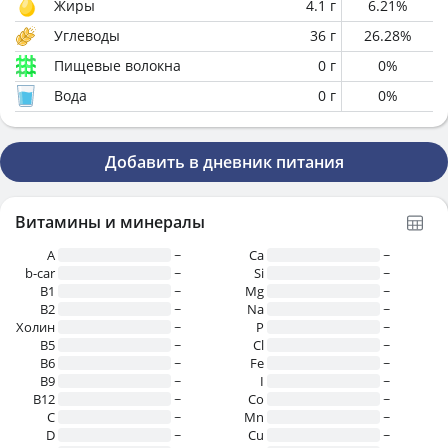
Жиры
4.1
г
6.21
%
Углеводы
36
г
26.28
%
Пищевые волокна
0
г
0
%
Вода
0
г
0
%
Добавить в дневник питания
Витамины и минералы
A
~
Ca
~
b-car
~
Si
~
В1
~
Mg
~
B2
~
Na
~
Холин
~
P
~
B5
~
Cl
~
B6
~
Fe
~
B9
~
I
~
B12
~
Co
~
C
~
Mn
~
D
~
Cu
~