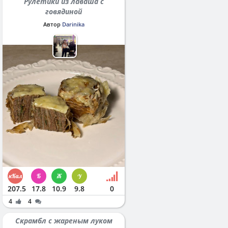
Рулетики из лаваша с
говядиной
Автор
Darinika
207.5
17.8
10.9
9.8
0
4
4
Скрамбл с жареным луком