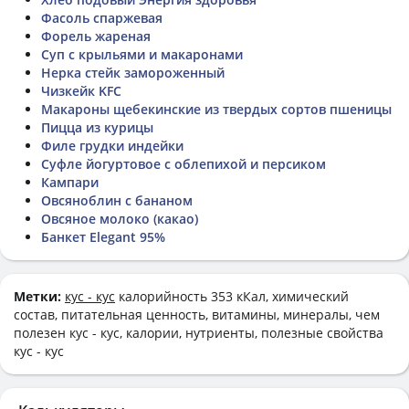
Фасоль спаржевая
Форель жареная
Суп с крыльями и макаронами
Нерка стейк замороженный
Чизкейк KFC
Макароны щебекинские из твердых сортов пшеницы
Пицца из курицы
Филе грудки индейки
Суфле йогуртовое с облепихой и персиком
Кампари
Овсяноблин с бананом
Овсяное молоко (какао)
Банкет Elegant 95%
Метки:
кус - кус
калорийность 353 кКал, химический
состав, питательная ценность, витамины, минералы, чем
полезен кус - кус, калории, нутриенты, полезные свойства
кус - кус