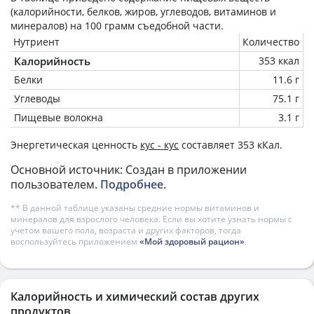
(калорийности, белков, жиров, углеводов, витаминов и
минералов) на
100 грамм
съедобной части.
Нутриент
Количество
Калорийность
353 ккал
Белки
11.6 г
Углеводы
75.1 г
Пищевые волокна
3.1 г
Энергетическая ценность
кус - кус
составляет 353 кКал.
Основной источник: Создан в приложении
пользователем.
Подробнее
.
** В данной таблице указаны средние нормы витаминов и
минералов для взрослого человека. Если вы хотите узнать нормы с
учетом вашего пола, возраста и других факторов, тогда
воспользуйтесь приложением
«Мой здоровый рацион»
.
Калорийность и химический состав других
продуктов