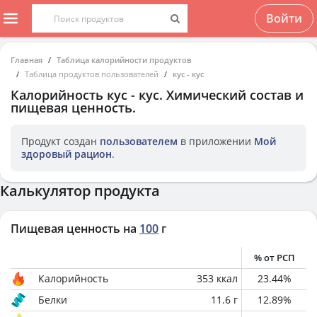
Войти
Главная
Таблица калорийности продуктов
Таблица продуктов пользователей
кус - кус
Калорийность
кус - кус
. Химический состав и
пищевая ценность.
Продукт создан
пользователем
в приложении
Мой
здоровый рацион
.
Калькулятор продукта
Пищевая ценность на
100
г
% от РСП
Калорийность
353
ккал
23.44
%
Белки
11.6
г
12.89
%