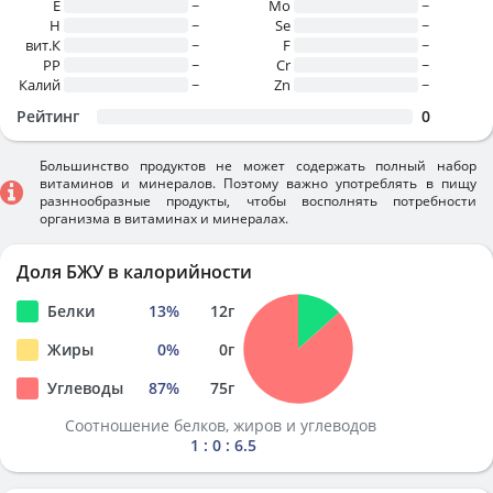
E
~
Mo
~
H
~
Se
~
вит.К
~
F
~
PP
~
Cr
~
Калий
~
Zn
~
Рейтинг
0
Большинство продуктов не может содержать полный набор
витаминов и минералов. Поэтому важно употреблять в пищу
разннообразные продукты, чтобы восполнять потребности
организма в витаминах и минералах.
Доля БЖУ в калорийности
Белки
13
%
12
г
Жиры
0
%
0
г
Углеводы
87
%
75
г
Соотношение белков, жиров и углеводов
1 : 0 : 6.5