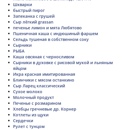
Шкварки
быстрый пирог
Запеканка с грушей
Сыр лёгкий grassan
печенье лимон и мята Любятово
Пшеничная каша с индюшиный фаршем
Сельдь тушеная в собственном соку
Сырники
РЫБА
Каша овсяная с черносливом
Сырники в духовке с рисовой мукой и льняным
яйцом
Икра красная имитированная
Блинчики с мясом останкино
Сыр Ларец классический
Сухое молоко
Молочный продукт
Печенье с розмарином
Хлебцы гречневые др. Корнер
Котлеты из щуки
Сердечки
Рулет с тунцом