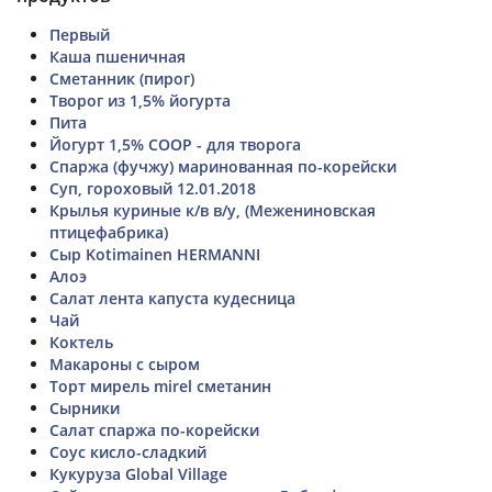
Первый
Каша пшеничная
Сметанник (пирог)
Творог из 1,5% йогурта
Пита
Йогурт 1,5% СООР - для творога
Спаржа (фучжу) маринованная по-корейски
Суп, гороховый 12.01.2018
Крылья куриные к/в в/у, (Межениновская
птицефабрика)
Сыр Kotimainen HERMANNI
Алоэ
Салат лента капуста кудесница
Чай
Коктель
Макароны с сыром
Торт мирель mirel сметанин
Сырники
Салат спаржа по-корейски
Соус кисло-сладкий
Кукуруза Global Village