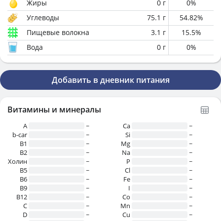
Жиры
0
г
0
%
Углеводы
75.1
г
54.82
%
Пищевые волокна
3.1
г
15.5
%
Вода
0
г
0
%
Добавить в дневник питания
Витамины и минералы
A
~
Ca
~
b-car
~
Si
~
В1
~
Mg
~
B2
~
Na
~
Холин
~
P
~
B5
~
Cl
~
B6
~
Fe
~
B9
~
I
~
B12
~
Co
~
C
~
Mn
~
D
~
Cu
~