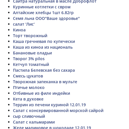
Сайтра натуральная в масле Доброфлот
Куринные котлетки с свром
Алтайские хлебцы 1шт 6.82гр
Семя льна ООО"Ваше здоровье"
салат 'Лис'
Киноа
Торт творожный
Каша гречневая по купечески
Каша из киноа из националь
Банановые оладьи
Творог 3% pilos
Кетчуп томатный
Пастила Белевская без сахара
Смесь цукатов
Творожная запеканка в мульте
Птичье молоко
Отбивные из филе индейки
Кета в духовке
Террин из печени куриной 12.01.19
Салат с консервированной морской сайрой
сыр сливочный
Салат с кальмарами
Желе малиновое в шоколаде 12.01.19