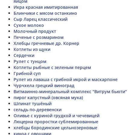
яйцом
Икра красная имитированная
Блинчики с мясом останкино
Сыр Ларец классический
Сухое молоко
Молочный продукт
Печенье с розмарином
Хлебцы гречневые др. Корнер
Котлеты из щуки
Сердечки
Рулет с тунцом
Котлеты рыбные с зеленым перцем
Грибной суп
Рулет из лаваша с грибной икрой и маскарпоне
Чурчхела грецкий виноград
Витмаинно-минеральный комплекс "Витрум бьюти"
пирог капустный (овсяная мука)
Шпинат тушёный
сельдь по-деревенски
Оливье с куриной грудкой и чечевицей
Люцерна проростки сублемированные
хлебцы бородинские цельнозерновые
киноа с овощами