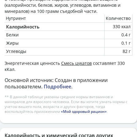
(калорийности, белков, жиров, углеводов, витаминов и
минералов) на
100 грамм
съедобной части.
Нутриент
Количество
Калорийность
330 ккал
Белки
0.4 г
Жиры
0.1 г
Углеводы
82 г
Энергетическая ценность
Смесь цукатов
составляет 330
кКал.
Основной источник: Создан в приложении
пользователем.
Подробнее
.
** В данной таблице указаны средние нормы витаминов и
минералов для взрослого человека. Если вы хотите узнать нормы с
учетом вашего пола, возраста и других факторов, тогда
воспользуйтесь приложением
«Мой здоровый рацион»
.
Калорийность и химический состав других