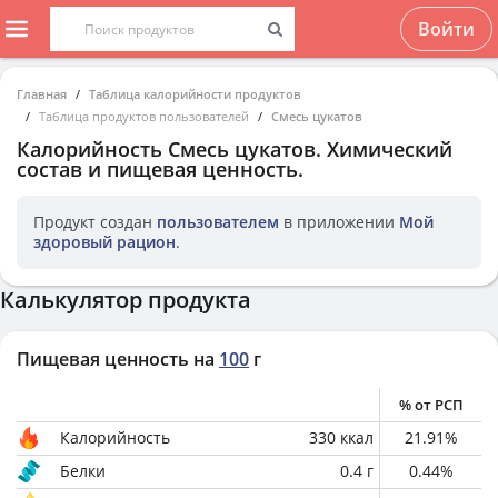
Войти
Главная
Таблица калорийности продуктов
Таблица продуктов пользователей
Смесь цукатов
Калорийность
Смесь цукатов
. Химический
состав и пищевая ценность.
Продукт создан
пользователем
в приложении
Мой
здоровый рацион
.
Калькулятор продукта
Пищевая ценность на
100
г
% от РСП
Калорийность
330
ккал
21.91
%
Белки
0.4
г
0.44
%