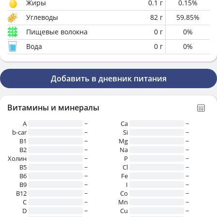
Жиры
0.1
г
0.15
%
Углеводы
82
г
59.85
%
Пищевые волокна
0
г
0
%
Вода
0
г
0
%
Добавить в дневник питания
Витамины и минералы
A
~
Ca
~
b-car
~
Si
~
В1
~
Mg
~
B2
~
Na
~
Холин
~
P
~
B5
~
Cl
~
B6
~
Fe
~
B9
~
I
~
B12
~
Co
~
C
~
Mn
~
D
~
Cu
~