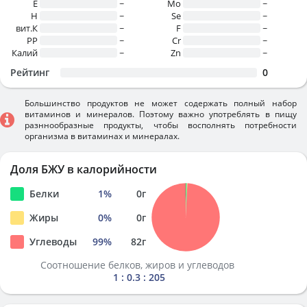
E
~
Mo
~
H
~
Se
~
вит.К
~
F
~
PP
~
Cr
~
Калий
~
Zn
~
Рейтинг
0
Большинство продуктов не может содержать полный набор
витаминов и минералов. Поэтому важно употреблять в пищу
разннообразные продукты, чтобы восполнять потребности
организма в витаминах и минералах.
Доля БЖУ в калорийности
Белки
1
%
0
г
Жиры
0
%
0
г
Углеводы
99
%
82
г
Соотношение белков, жиров и углеводов
1 : 0.3 : 205