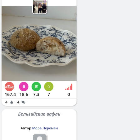
167.4
18.6
7.3
7
0
4
4
Бельгийские вафли
Автор
Море Перемен