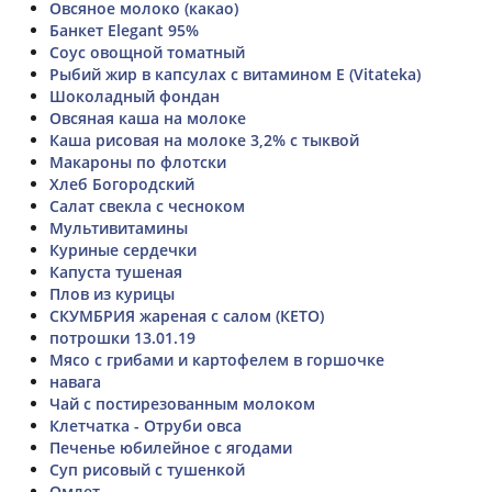
Овсяное молоко (какао)
Банкет Elegant 95%
Соус овощной томатный
Рыбий жир в капсулах с витамином Е (Vitateka)
Шоколадный фондан
Овсяная каша на молоке
Каша рисовая на молоке 3,2% с тыквой
Макароны по флотски
Хлеб Богородский
Салат свекла с чесноком
Мультивитамины
Куриные сердечки
Капуста тушеная
Плов из курицы
СКУМБРИЯ жареная с салом (КЕТО)
потрошки 13.01.19
Мясо с грибами и картофелем в горшочке
навага
Чай с постирезованным молоком
Клетчатка - Отруби овса
Печенье юбилейное с ягодами
Суп рисовый с тушенкой
Омлет