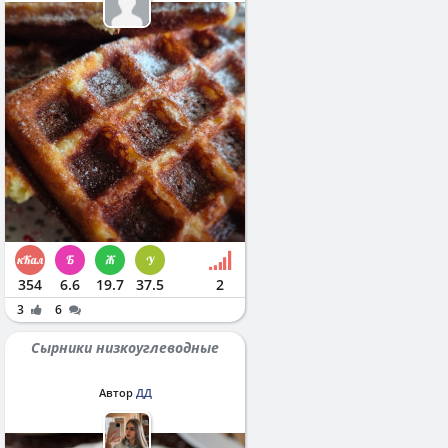
354
6.6
19.7
37.5
2
3
6
Сырники низкоуглеводные
Автор
ДД