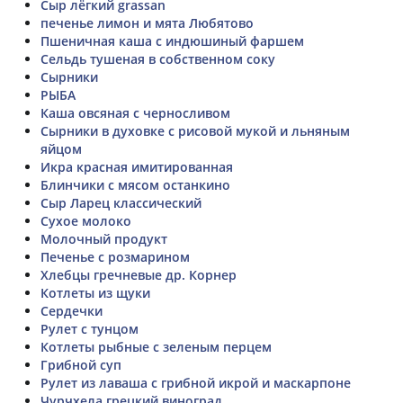
Сыр лёгкий grassan
печенье лимон и мята Любятово
Пшеничная каша с индюшиный фаршем
Сельдь тушеная в собственном соку
Сырники
РЫБА
Каша овсяная с черносливом
Сырники в духовке с рисовой мукой и льняным
яйцом
Икра красная имитированная
Блинчики с мясом останкино
Сыр Ларец классический
Сухое молоко
Молочный продукт
Печенье с розмарином
Хлебцы гречневые др. Корнер
Котлеты из щуки
Сердечки
Рулет с тунцом
Котлеты рыбные с зеленым перцем
Грибной суп
Рулет из лаваша с грибной икрой и маскарпоне
Чурчхела грецкий виноград