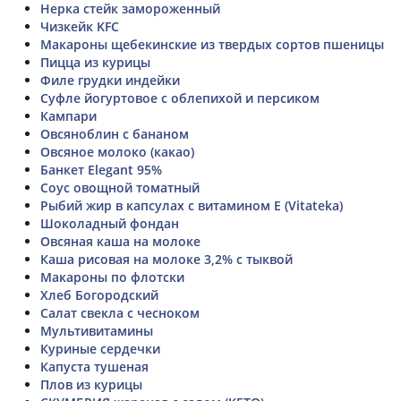
Нерка стейк замороженный
Чизкейк KFC
Макароны щебекинские из твердых сортов пшеницы
Пицца из курицы
Филе грудки индейки
Суфле йогуртовое с облепихой и персиком
Кампари
Овсяноблин с бананом
Овсяное молоко (какао)
Банкет Elegant 95%
Соус овощной томатный
Рыбий жир в капсулах с витамином Е (Vitateka)
Шоколадный фондан
Овсяная каша на молоке
Каша рисовая на молоке 3,2% с тыквой
Макароны по флотски
Хлеб Богородский
Салат свекла с чесноком
Мультивитамины
Куриные сердечки
Капуста тушеная
Плов из курицы