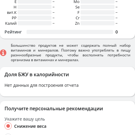
E
~
Mo
~
H
~
Se
~
вит.К
~
F
~
PP
~
Cr
~
Калий
~
Zn
~
Рейтинг
0
Большинство продуктов не может содержать полный набор
витаминов и минералов. Поэтому важно употреблять в пищу
разннообразные продукты, чтобы восполнять потребности
организма в витаминах и минералах.
Доля БЖУ в калорийности
Нет данных для построения отчета
Получите персональные рекомендации
Укажите вашу цель
Снижение веса