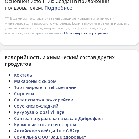
Основной источник: Создан в приложении
пользователем.
Подробнее
.
** В данной таблице указаны средние нормы витаминов и
минералов для взрослого человека. Если вы хотите узнать нормы с
учетом вашего пола, возраста и других факторов, тогда
воспользуйтесь приложением
«Мой здоровый рацион»
.
Калорийность и химический состав других
продуктов
Коктель
Макароны с сыром
Торт мирель mirel сметанин
Сырники
Салат спаржа по-корейски
Соус кисло-сладкий
Кукуруза Global Village
Сайтра натуральная в масле Доброфлот
Куринные котлетки с свром
Алтайские хлебцы 1шт 6.82гр
Семя льна ООО"Ваше здоровье"