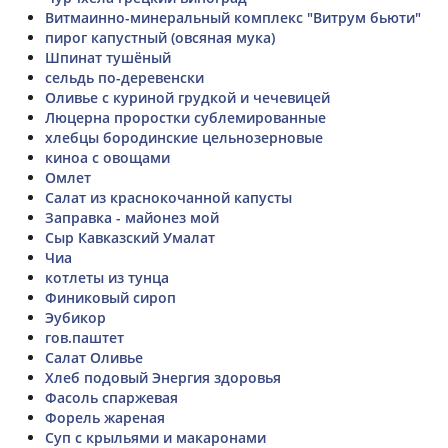
Витмаинно-минеральный комплекс "Витрум бьюти"
пирог капустный (овсяная мука)
Шпинат тушёный
сельдь по-деревенски
Оливье с куриной грудкой и чечевицей
Люцерна проростки сублемированные
хлебцы бородинские цельнозерновые
киноа с овощами
Омлет
Салат из краснокочанной капусты
Заправка - майонез мой
Сыр Кавказский Умалат
Чиа
котлеты из тунца
Финиковый сироп
Эубикор
гов.паштет
Салат Оливье
Хлеб подовый Энергия здоровья
Фасоль спаржевая
Форель жареная
Суп с крыльями и макаронами