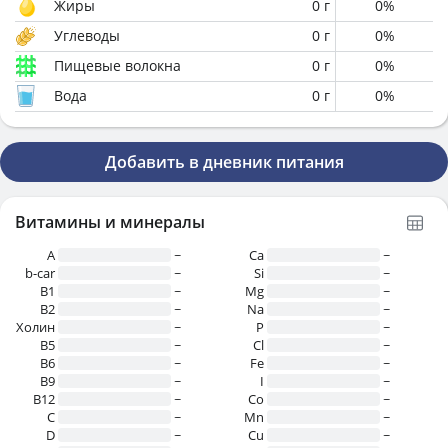
Жиры
0
г
0
%
Углеводы
0
г
0
%
Пищевые волокна
0
г
0
%
Вода
0
г
0
%
Добавить в дневник питания
Витамины и минералы
A
~
Ca
~
b-car
~
Si
~
В1
~
Mg
~
B2
~
Na
~
Холин
~
P
~
B5
~
Cl
~
B6
~
Fe
~
B9
~
I
~
B12
~
Co
~
C
~
Mn
~
D
~
Cu
~