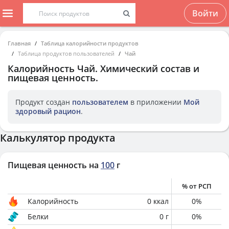
Войти
Главная
Таблица калорийности продуктов
Таблица продуктов пользователей
Чай
Калорийность
Чай
. Химический состав и
пищевая ценность.
Продукт создан
пользователем
в приложении
Мой
здоровый рацион
.
Калькулятор продукта
Пищевая ценность на
100
г
% от РСП
Калорийность
0
ккал
0
%
Белки
0
г
0
%