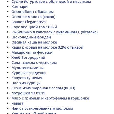
Суфле йогуртовое с облепихой и персиком
Кампари
Овсяноблин с бананом
Овсяное молоко (какао)
Банкет Elegant 95%
Соус овощной томатный
Рыбий жир в капсулах с витамином Е (Vitateka)
Шоколадный фондан
Овсяная каша на молоке
Каша рисовая на молоке 3,2% с тыквой
Макароны по флотски
Хлеб Богородский
Салат свекла с чесноком
Мультивитамины
Куриные сердечки
Капуста тушеная
Плов из курицы
СКУМБРИЯ жареная с салом (КЕТО)
потрошки 13.01.19
Мясо с грибами и картофелем в горшочке
навага
Чай с постирезованным молоком
Клетчатка - Отруби овса