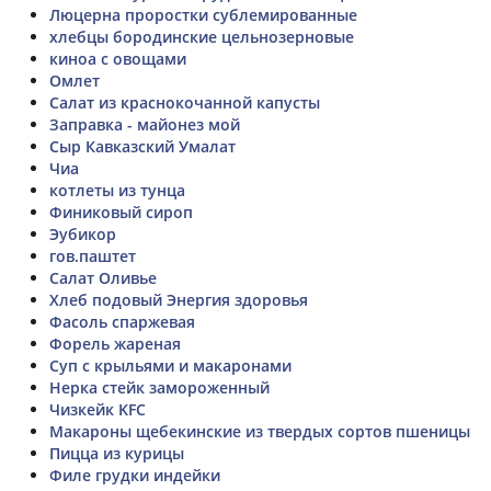
Люцерна проростки сублемированные
хлебцы бородинские цельнозерновые
киноа с овощами
Омлет
Салат из краснокочанной капусты
Заправка - майонез мой
Сыр Кавказский Умалат
Чиа
котлеты из тунца
Финиковый сироп
Эубикор
гов.паштет
Салат Оливье
Хлеб подовый Энергия здоровья
Фасоль спаржевая
Форель жареная
Суп с крыльями и макаронами
Нерка стейк замороженный
Чизкейк KFC
Макароны щебекинские из твердых сортов пшеницы
Пицца из курицы
Филе грудки индейки