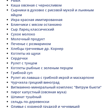
РЫБА
Каша овсяная с черносливом
Сырники в духовке с рисовой мукой и льняным
яйцом
Икра красная имитированная
Блинчики с мясом останкино
Сыр Ларец классический
Сухое молоко
Молочный продукт
Печенье с розмарином
Хлебцы гречневые др. Корнер
Котлеты из щуки
Сердечки
Рулет с тунцом
Котлеты рыбные с зеленым перцем
Грибной суп
Рулет из лаваша с грибной икрой и маскарпоне
Чурчхела грецкий виноград
Витмаинно-минеральный комплекс "Витрум бьюти"
пирог капустный (овсяная мука)
Шпинат тушёный
сельдь по-деревенски
Оливье с куриной грудкой и чечевицей