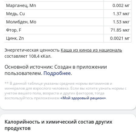
Марганец, Mn
0.002 мг
Медь, Cu
1.37 мкг
Молибден, Mo
1.53 мкг
Фтор, F
71.85 мкг
Цинк, Zn
0.0021 мг
Энергетическая ценность
Каша из киноа из националь
составляет 108,4 кКал.
Основной источник: Создан в приложении
пользователем.
Подробнее
.
** В данной таблице указаны средние нормы витаминов и
минералов для взрослого человека. Если вы хотите узнать нормы с
учетом вашего пола, возраста и других факторов, тогда
воспользуйтесь приложением
«Мой здоровый рацион»
.
Калорийность и химический состав других
продуктов