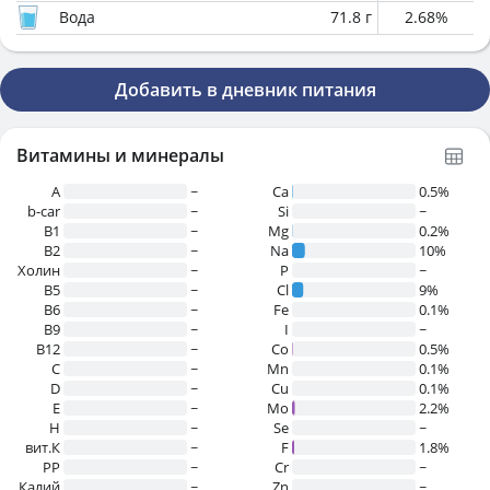
Вода
71.8
г
2.68
%
Добавить в дневник питания
Витамины и минералы
A
~
Ca
0.5%
b-car
~
Si
~
В1
~
Mg
0.2%
B2
~
Na
10%
Холин
~
P
~
B5
~
Cl
9%
B6
~
Fe
0.1%
B9
~
I
~
B12
~
Co
0.5%
C
~
Mn
0.1%
D
~
Cu
0.1%
E
~
Mo
2.2%
H
~
Se
~
вит.К
~
F
1.8%
PP
~
Cr
~
Калий
~
Zn
~