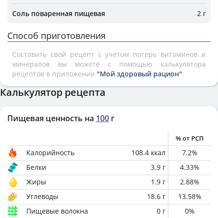
Соль поваренная пищевая
2 г
Способ приготовления
Составить свой рецепт с учетом потерь витаминов и
минералов вы можете с помощью калькулятора
рецептов в приложении
"Мой здоровый рацион"
.
Калькулятор рецепта
Пищевая ценность на
100
г
% от РСП
Калорийность
108.4
ккал
7.2
%
Белки
3.9
г
4.33
%
Жиры
1.9
г
2.88
%
Углеводы
18.6
г
13.58
%
Пищевые волокна
0
г
0
%