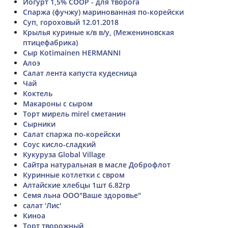
Йогурт 1,5% СООР - для творога
Спаржа (фучжу) маринованная по-корейски
Суп, гороховый 12.01.2018
Крылья куриные к/в в/у, (Межениновская
птицефабрика)
Сыр Kotimainen HERMANNI
Алоэ
Салат лента капуста кудесница
Чай
Коктель
Макароны с сыром
Торт мирель mirel сметанин
Сырники
Салат спаржа по-корейски
Соус кисло-сладкий
Кукуруза Global Village
Сайтра натуральная в масле Доброфлот
Куринные котлетки с свром
Алтайские хлебцы 1шт 6.82гр
Семя льна ООО"Ваше здоровье"
салат 'Лис'
Киноа
Торт творожный