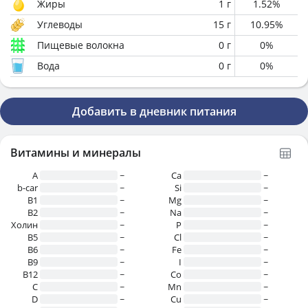
Жиры
1
г
1.52
%
Углеводы
15
г
10.95
%
Пищевые волокна
0
г
0
%
Вода
0
г
0
%
Добавить в дневник питания
Витамины и минералы
A
~
Ca
~
b-car
~
Si
~
В1
~
Mg
~
B2
~
Na
~
Холин
~
P
~
B5
~
Cl
~
B6
~
Fe
~
B9
~
I
~
B12
~
Co
~
C
~
Mn
~
D
~
Cu
~