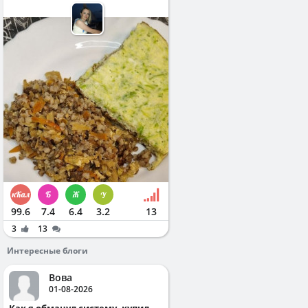
99.6
7.4
6.4
3.2
13
3
13
Интересные блоги
Вова
01-08-2026
Как я обманул систему, купил