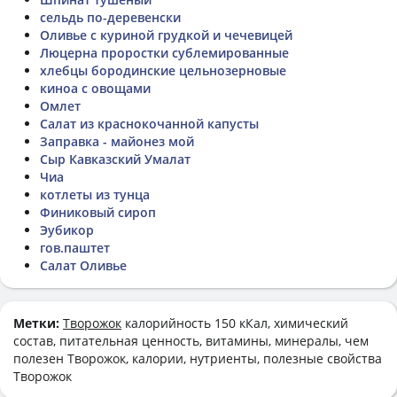
сельдь по-деревенски
Оливье с куриной грудкой и чечевицей
Люцерна проростки сублемированные
хлебцы бородинские цельнозерновые
киноа с овощами
Омлет
Салат из краснокочанной капусты
Заправка - майонез мой
Сыр Кавказский Умалат
Чиа
котлеты из тунца
Финиковый сироп
Эубикор
гов.паштет
Салат Оливье
Метки:
Творожок
калорийность 150 кКал, химический
состав, питательная ценность, витамины, минералы, чем
полезен Творожок, калории, нутриенты, полезные свойства
Творожок