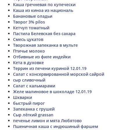
Каша гречневая по купечески
Каша из киноа из националь
Банановые оладьи
Творог 3% pilos
Кетчуп томатный
Пастила Белевская без сахара
Смесь цукатов
Творожная запеканка в мульте
Птичье молоко
Отбивные из филе индейки
Кета в духовке
Террин из печени куриной 12.01.19
Салат с консервированной морской сайрой
сыр сливочный
Салат с кальмарами
Желе малиновое в шоколаде 12.01.19
Шкварки
быстрый пирог
Запеканка с грушей
Сыр лёгкий grassan
печенье лимон и мята Любятово
Пшеничная каша с индюшиный фаршем