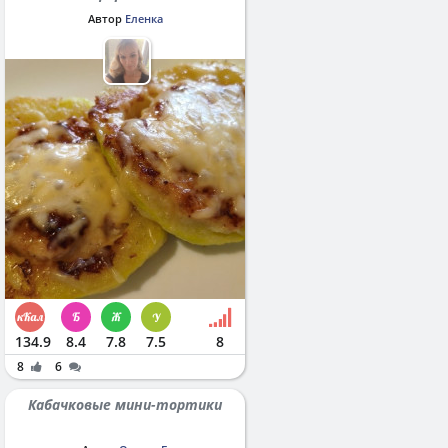
Автор
Еленка
134.9
8.4
7.8
7.5
8
8
6
Кабачковые мини-тортики