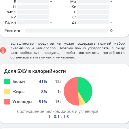
E
~
Mo
~
H
~
Se
~
вит.К
~
F
~
PP
~
Cr
~
Калий
~
Zn
~
Рейтинг
0
Большинство продуктов не может содержать полный набор
витаминов и минералов. Поэтому важно употреблять в пищу
разннообразные продукты, чтобы восполнять потребности
организма в витаминах и минералах.
Доля БЖУ в калорийности
Белки
41
%
12
г
Жиры
8
%
1
г
Углеводы
51
%
15
г
Соотношение белков, жиров и углеводов
1 : 0.1 : 1.3