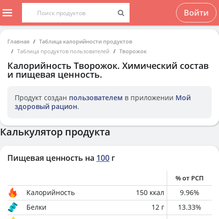
Войти
Главная
Таблица калорийности продуктов
Таблица продуктов пользователей
Творожок
Калорийность
Творожок
. Химический состав
и пищевая ценность.
Продукт создан
пользователем
в приложении
Мой
здоровый рацион
.
Калькулятор продукта
Пищевая ценность на
100
г
% от РСП
Калорийность
150
ккал
9.96
%
Белки
12
г
13.33
%