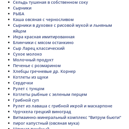
Сельдь тушеная в собственном соку
Сырники
РЫБА
Каша овсяная с черносливом
Сырники в духовке с рисовой мукой и льняным
яйцом
Икра красная имитированная
Блинчики с мясом останкино
Сыр Ларец классический
Сухое молоко
Молочный продукт
Печенье с розмарином
Хлебцы гречневые др. Корнер
Котлеты из щуки
Сердечки
Рулет с тунцом
Котлеты рыбные с зеленым перцем
Грибной суп
Рулет из лаваша с грибной икрой и маскарпоне
Чурчхела грецкий виноград
Витмаинно-минеральный комплекс "Витрум бьюти"
пирог капустный (овсяная мука)
Шпинат тушёный