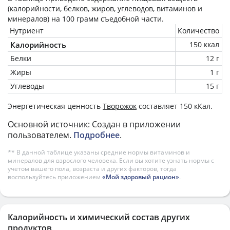
(калорийности, белков, жиров, углеводов, витаминов и
минералов) на
100 грамм
съедобной части.
Нутриент
Количество
Калорийность
150 ккал
Белки
12 г
Жиры
1 г
Углеводы
15 г
Энергетическая ценность
Творожок
составляет 150 кКал.
Основной источник: Создан в приложении
пользователем.
Подробнее
.
** В данной таблице указаны средние нормы витаминов и
минералов для взрослого человека. Если вы хотите узнать нормы с
учетом вашего пола, возраста и других факторов, тогда
воспользуйтесь приложением
«Мой здоровый рацион»
.
Калорийность и химический состав других
продуктов