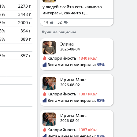
.1%
2273 г
у людей с сайта есть какие-то
интересы, какие-то ц...
.8%
3448 г
.3%
2000 г
14
52
.6%
394 г
Лучшие рационы
.9%
889 г
Элина
2026-08-04
3%
857 г
Калорийность:
1340 кКал
Витамины и минералы:
95%
Ирина Макс
2026-08-02
Калорийность:
1387 кКал
Витамины и минералы:
98%
Ирина Макс
2026-08-01
Калорийность:
1387 кКал
Витамины и минералы:
97%