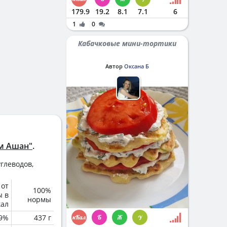
179.9
19.2
8.1
7.1
6
1
0
Кабачковые мини-тортики
Автор
Оксана Б
м Ашан"
.
глеводов,
 от
100%
ы в
нормы
кал
.9%
437 г