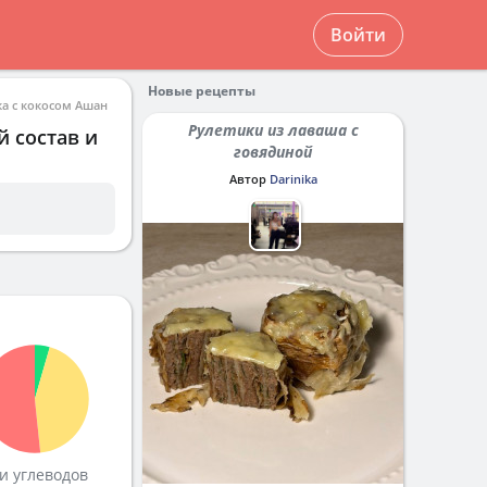
Войти
Новые рецепты
а с кокосом Ашан
Рулетики из лаваша с
й состав и
говядиной
Автор
Darinika
и углеводов