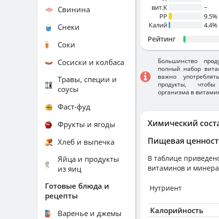
вит.К
~
Свинина
PP
9.5%
Калий
4.4%
Снеки
Рейтинг
Соки
Большинство прод
Сосиски и колбаса
полный набор вита
важно употребля
Травы, специи и
продукты, чтобы
соусы
организма в витами
Фаст-фуд
Химический сост
Фрукты и ягоды
Пищевая ценност
Хлеб и выпечка
В таблице приведено
Яйца и продукты
витаминов и минера
из яиц
Готовые блюда и
Нутриент
рецепты
Калорийность
Варенье и джемы