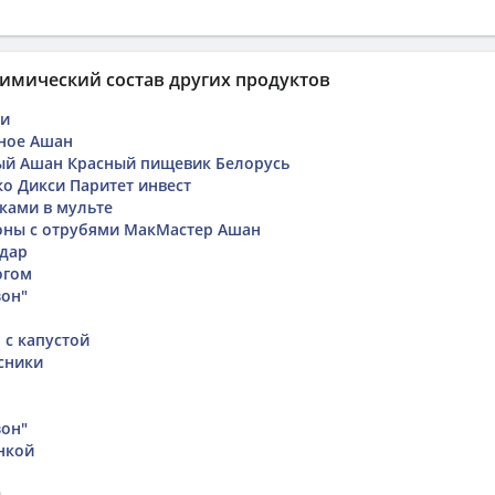
имический состав других продуктов
ки
ное Ашан
ый Ашан Красный пищевик Белорусь
о Дикси Паритет инвест
чками в мульте
оны с отрубями МакМастер Ашан
адар
огом
зон"
 с капустой
сники
зон"
нкой
ы