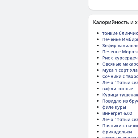
Калорийность и х
тонкие блинчи
Печенье Имбир
Зефир ванильн
Печенье Морозк
Рис с курсерде
Овсяные макар
Мука 1 сорт Ул
Сочники с твор
Лечо "Пятый се
вафли южные
Курица тушеная
Повидло из бру
филе куры
Винегрет 6.02
Лечо "Пятый се
Пряники с начи
фрикадельки
куриные купат