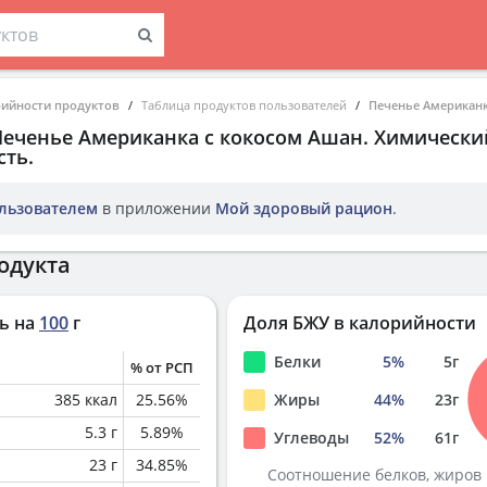
рийности продуктов
Таблица продуктов пользователей
Печенье Американк
Печенье Американка с кокосом Ашан
. Химически
ть.
льзователем
в приложении
Мой здоровый рацион
.
одукта
ь на
100
г
Доля БЖУ в калорийности
Белки
5
%
5
г
% от РСП
385
ккал
25.56
%
Жиры
44
%
23
г
5.3
г
5.89
%
Углеводы
52
%
61
г
23
г
34.85
%
Соотношение белков, жиров 