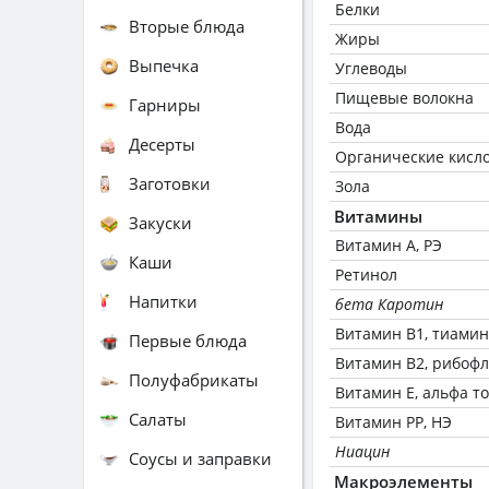
Белки
Вторые блюда
Жиры
Выпечка
Углеводы
Пищевые волокна
Гарниры
Вода
Десерты
Органические кисл
Заготовки
Зола
Витамины
Закуски
Витамин А, РЭ
Каши
Ретинол
Напитки
бета Каротин
Витамин В1, тиамин
Первые блюда
Витамин В2, рибоф
Полуфабрикаты
Витамин Е, альфа т
Салаты
Витамин РР, НЭ
Ниацин
Соусы и заправки
Макроэлементы