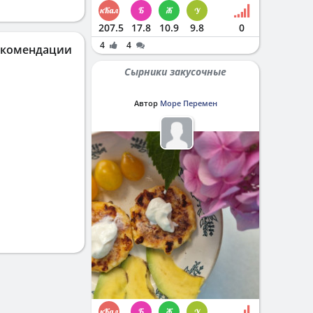
207.5
17.8
10.9
9.8
0
4
4
екомендации
Сырники закусочные
Автор
Море Перемен