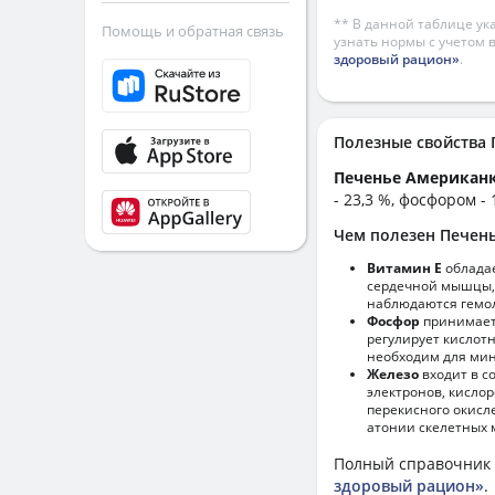
** В данной таблице ук
Помощь и обратная связь
узнать нормы с учетом 
здоровый рацион»
.
Полезные свойств
Печенье Американ
- 23,3 %, фосфором - 
Чем полезен Печен
Витамин Е
обладае
сердечной мышцы,
наблюдаются гемол
Фосфор
принимает 
регулирует кислот
необходим для мин
Железо
входит в с
электронов, кисло
перекисного окисл
атонии скелетных 
Полный справочник 
здоровый рацион»
.