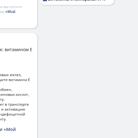
и вы хотите
ием
«Мой
к: витамином E
овых желез,
ците витамина Е
обмен,
еиновых кислот,
ту.
ет в транспорте
й и активацию
биндефицитной
иту.
ии
«Мой