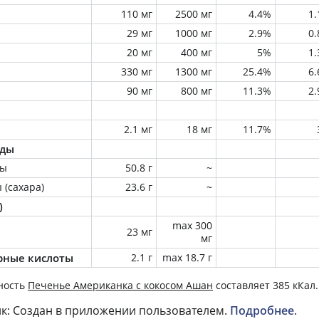
110 мг
2500 мг
4.4%
1
29 мг
1000 мг
2.9%
0
20 мг
400 мг
5%
1
330 мг
1300 мг
25.4%
6
90 мг
800 мг
11.3%
2
2.1 мг
18 мг
11.7%
оды
ны
50.8 г
~
 (сахара)
23.6 г
~
)
max 300
23 мг
мг
ные кислоты
2.1 г
max 18.7 г
ность
Печенье Американка с кокосом Ашан
составляет 385 кКал.
к: Создан в приложении пользователем.
Подробнее
.