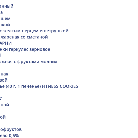
ванный
на
ршем
ачкой
с желтым перцем и петрушкой
 жареная со сметаной
БАРНИ
янки геркулес зерновое
й
ожная с фруктами молния
бная
вой
е (40 г. 1 печенье) FITNESS COOKIES
7
аной
бой
хофруктов
ево 0,5%