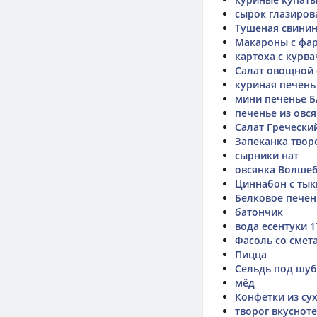
сырок глазиро
Тушеная свини
Макароны с фа
картоха с курв
Салат овощной 
куриная печень
мини печенье 
печенье из овс
Салат Гречески
Запеканка твор
сырники нат
овсянка Волше
Циннабон с тык
Белковое печень
батончик
вода есентуки 1
Фасоль со смет
Пицца
Сельдь под шу
мёд
Конфетки из су
творог вкусноте