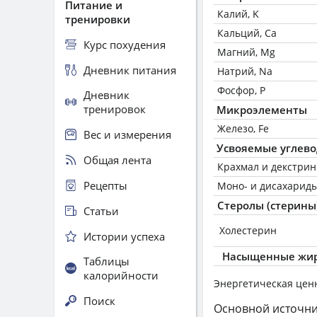
Питание и
Калий, K
тренировки
Кальций, Ca
Курс похудения
Магний, Mg
Дневник питания
Натрий, Na
Фосфор, P
Дневник
тренировок
Микроэлементы
Железо, Fe
Вес и измерения
Усвояемые углев
Общая лента
Крахмал и декстри
Рецепты
Моно- и дисахариды
Стеролы (стерины
Статьи
Холестерин
Истории успеха
Насыщенные жир
Таблицы
калорийности
Энергетическая цен
Поиск
Основной источни