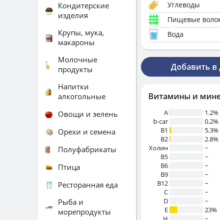
Углеводы
Кондитерские
изделия
Пищевые воло
Крупы, мука,
Вода
макароны
Молочные
Добавить в
продукты
Напитки
Витамины и мин
алкогольные
A
1.2%
Овощи и зелень
b-car
0.2%
В1
5.3%
Орехи и семена
B2
2.8%
Холин
~
Полуфабрикаты
B5
~
B6
~
Птица
B9
~
B12
~
Ресторанная еда
C
~
D
~
Рыба и
E
23%
морепродукты
H
~