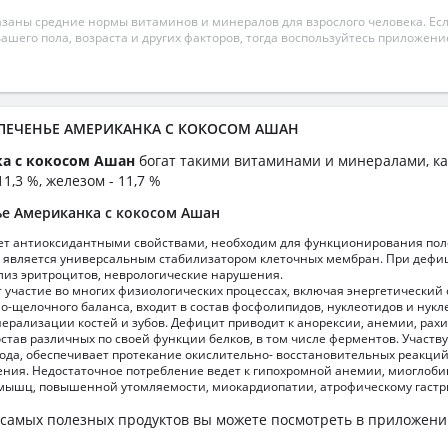
азаны средние нормы витаминов и минералов для взрослого человека. Есл
вашего пола, возраста и других факторов, тогда воспользуйтесь приложен
а ПЕЧЕНЬЕ АМЕРИКАНКА С КОКОСОМ АШАН
ка с кокосом Ашан
богат такими витаминами и минералами, ка
11,3 %, железом - 11,7 %
ье Американка с кокосом Ашан
т антиоксидантными свойствами, необходим для функционирования пол
 является универсальным стабилизатором клеточных мембран. При дефи
из эритроцитов, неврологические нарушения.
участие во многих физиологических процессах, включая энергетический 
но-щелочного баланса, входит в состав фосфолипидов, нуклеотидов и нукл
ерализации костей и зубов. Дефицит приводит к анорексии, анемии, рахи
остав различных по своей функции белков, в том числе ферментов. Участву
рода, обеспечивает протекание окислительно- восстановительных реакци
ения. Недостаточное потребление ведет к гипохромной анемии, миогло
мышц, повышенной утомляемости, миокардиопатии, атрофическому гастр
самых полезных продуктов вы можете посмотреть в приложен