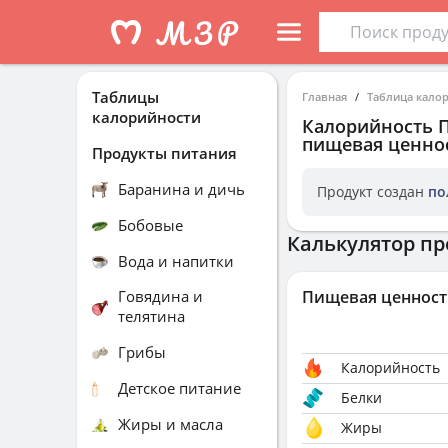
Таблицы
Главная
Таблица кало
калорийности
Калорийность
пищевая ценнос
Продукты питания
Баранина и дичь
Продукт создан
по
Бобовые
Калькулятор пр
Вода и напитки
Говядина и
Пищевая ценност
телятина
Грибы
Калорийность
Детское питание
Белки
Жиры и масла
Жиры