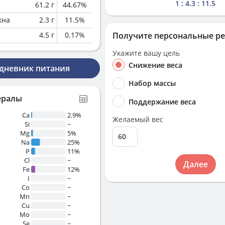
1 : 4.3 : 11.5
61.2
г
44.67
%
кна
2.3
г
11.5
%
4.5
г
0.17
%
Получите персональные р
Укажите вашу цель
Снижение веса
 дневник питания
Набор массы
ералы
Поддержание веса
Ca
2.9%
Желаемый вес
Si
~
Mg
5%
Na
25%
P
11%
Cl
~
Далее
Fe
12%
I
~
Co
~
Mn
~
Cu
~
Mo
~
Se
~