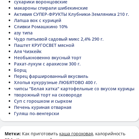
сухарики воронцовские
макароны спирали шибекинские
Активия СУПЕР-ФРУКТЫ Клубники-Земляника 210 г.
Лапша вок с курицей
Сливки Ромашкино 10%
азу типа
Чудо питьевой садовый микс 2,4% 290 г.
Паштет КРУГОСВЕТ мясной
Аля Чизкейк
Необыкновенно вкусный торт
Рахат-лукум с арахисом 300 г.
Борщ
Перец фаршированный вкусвиль
Хлопья кукурузные ЛЮБЯТОВО 400 г.
чипсы "Белая хатка" картофельные со вкусом курицы
творожный торт на сковороде
Суп с горошком и сырком
Печень куриная отварная
Гуляш по-венгерски
Метки:
Как приготовить
каша гороховая
, калорийность