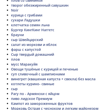
плов со свининой
творог обезжиренный савушкин
Noir
курица с грибами
сухари Ладушки
клетчатка семян льна
Бургер КингКинг Наггетс
брауни
сыр Швейцарский
салат из моркови и яблок
фарш с капустой
Сыр твердый домашний
плов
мусс Маракуйя
Овощи тушёные с курицей и печенью
суп сливочный с шампионами
винегрет (квашеная капуста + свекла) без масла
котлеты курино- свиные
сыр
Рагу по - Армянски с яйцом
пиво лидское Премиум
Кампот из замороженных фруктов
Морковь Острая с чесноком и легким майонезом