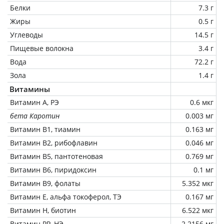
Белки
7.3 г
Жиры
0.5 г
Углеводы
14.5 г
Пищевые волокна
3.4 г
Вода
72.2 г
Зола
1.4 г
Витамины
Витамин А, РЭ
0.6 мкг
бета Каротин
0.003 мг
Витамин В1, тиамин
0.163 мг
Витамин В2, рибофлавин
0.046 мг
Витамин В5, пантотеновая
0.769 мг
Витамин В6, пиридоксин
0.1 мг
Витамин В9, фолаты
5.352 мкг
Витамин Е, альфа токоферол, ТЭ
0.167 мг
Витамин Н, биотин
6.522 мкг
Витамин РР, НЭ
2.2156 мг