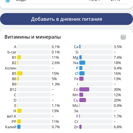
Добавить в дневник питания
Витамины и минералы
A
0.1%
Ca
3.5%
b-car
0.1%
Si
~
В1
11%
Mg
7.4%
B2
2.6%
Na
18%
Холин
~
P
9.4%
B5
15%
Cl
16%
B6
5%
Fe
13%
B9
1.3%
I
~
B12
~
Co
30%
C
~
Mn
12%
D
~
Cu
20%
E
1.1%
Mo
0.9%
H
13%
Se
~
вит.К
~
F
1.7%
PP
11%
Cr
~
Калий
9.7%
Zn
6.8%