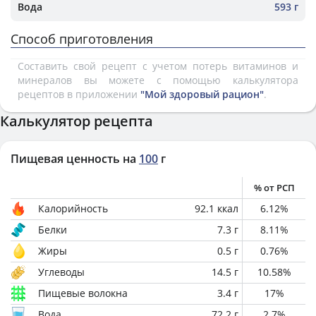
Вода
593 г
Способ приготовления
Составить свой рецепт с учетом потерь витаминов и
минералов вы можете с помощью калькулятора
рецептов в приложении
"Мой здоровый рацион"
.
Калькулятор рецепта
Пищевая ценность на
100
г
% от РСП
Калорийность
92.1
ккал
6.12
%
Белки
7.3
г
8.11
%
Жиры
0.5
г
0.76
%
Углеводы
14.5
г
10.58
%
Пищевые волокна
3.4
г
17
%
Вода
72.2
г
2.7
%