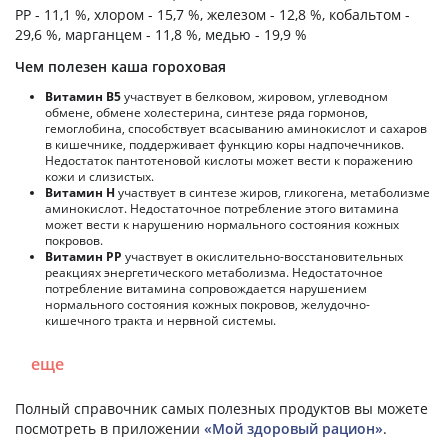
PP - 11,1 %, хлором - 15,7 %, железом - 12,8 %, кобальтом -
29,6 %, марганцем - 11,8 %, медью - 19,9 %
Чем полезен каша гороховая
Витамин В5
участвует в белковом, жировом, углеводном
обмене, обмене холестерина, синтезе ряда гормонов,
гемоглобина, способствует всасыванию аминокислот и сахаров
в кишечнике, поддерживает функцию коры надпочечников.
Недостаток пантотеновой кислоты может вести к поражению
кожи и слизистых.
Витамин Н
участвует в синтезе жиров, гликогена, метаболизме
аминокислот. Недостаточное потребление этого витамина
может вести к нарушению нормального состояния кожных
покровов.
Витамин РР
участвует в окислительно-восстановительных
реакциях энергетического метаболизма. Недостаточное
потребление витамина сопровождается нарушением
нормального состояния кожных покровов, желудочно-
кишечного тракта и нервной системы.
еще
Полный справочник самых полезных продуктов вы можете
посмотреть в приложении
«Мой здоровый рацион»
.