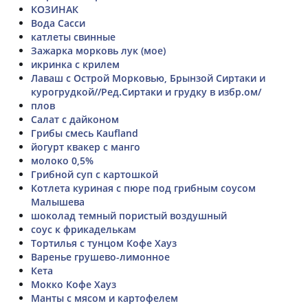
КОЗИНАК
Вода Сасси
катлеты свинные
Зажарка морковь лук (мое)
икринка с крилем
Лаваш с Острой Морковью, Брынзой Сиртаки и
курогрудкой//Ред.Сиртаки и грудку в избр.ом/
плов
Салат с дайконом
Грибы смесь Kaufland
йогурт квакер с манго
молоко 0,5%
Грибной суп с картошкой
Котлета куриная с пюре под грибным соусом
Малышева
шоколад темный пористый воздушный
соус к фрикаделькам
Тортилья с тунцом Кофе Хауз
Варенье грушево-лимонное
Кета
Мокко Кофе Хауз
Манты с мясом и картофелем