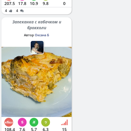
207.5
17.8
10.9
9.8
0
4
4
Запеканка с кабачком и
брокколи
Автор
Оксана Б
108.4
7.6
5.7
6.3
15