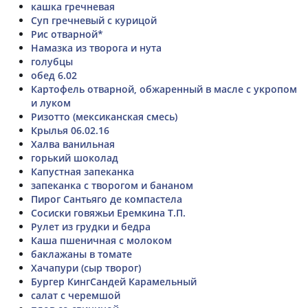
кашка гречневая
Суп гречневый с курицой
Рис отварной*
Намазка из творога и нута
голубцы
обед 6.02
Картофель отварной, обжаренный в масле с укропом
и луком
Ризотто (мексиканская смесь)
Крылья 06.02.16
Халва ванильная
горький шоколад
Капустная запеканка
запеканка с творогом и бананом
Пирог Сантьяго де компастела
Сосиски говяжьи Еремкина Т.П.
Рулет из грудки и бедра
Каша пшеничная с молоком
баклажаны в томате
Хачапури (сыр творог)
Бургер КингСандей Карамельный
салат с черемшой