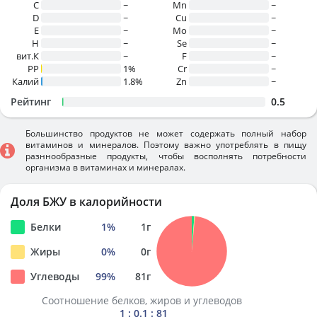
C
~
Mn
~
D
~
Cu
~
E
~
Mo
~
H
~
Se
~
вит.К
~
F
~
PP
1%
Cr
~
Калий
1.8%
Zn
~
Рейтинг
0.5
Большинство продуктов не может содержать полный набор
витаминов и минералов. Поэтому важно употреблять в пищу
разннообразные продукты, чтобы восполнять потребности
организма в витаминах и минералах.
Доля БЖУ в калорийности
Белки
1
%
1
г
Жиры
0
%
0
г
Углеводы
99
%
81
г
Соотношение белков, жиров и углеводов
1 : 0.1 : 81