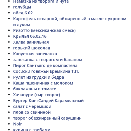
Намазка из творога и нута
голубцы
обед 6.02
Картофель отварной, обжаренный в масле с укропом
и луком
Ризотто (мексиканская смесь)
Крылья 06.02.16
Халва ванильная
горький шоколад
Капустная запеканка
запеканка с творогом и бананом
Пирог Сантьяго де компастела
Сосиски говяжьи Еремкина Т.П.
Рулет из грудки и бедра
Каша пшеничная с молоком
баклажаны в томате
Хачапури (сыр творог)
Бургер КингСандей Карамельный
салат с черемшой
плов со свининой
творог обезжиренный савушкин
Noir
курица с грибами