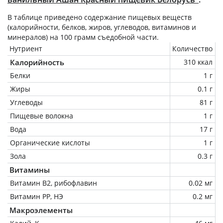
В таблице приведено содержание пищевых веществ
(калорийности, белков, жиров, углеводов, витаминов и
минералов) на
100 грамм
съедобной части.
Нутриент
Количество
Калорийность
310 ккал
Белки
1 г
Жиры
0.1 г
Углеводы
81 г
Пищевые волокна
1 г
Вода
17 г
Органические кислоты
1 г
Зола
0.3 г
Витамины
Витамин В2, рибофлавин
0.02 мг
Витамин РР, НЭ
0.2 мг
Макроэлементы