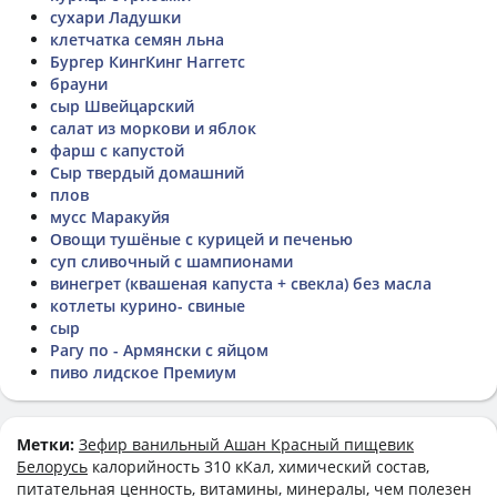
сухари Ладушки
клетчатка семян льна
Бургер КингКинг Наггетс
брауни
сыр Швейцарский
салат из моркови и яблок
фарш с капустой
Сыр твердый домашний
плов
мусс Маракуйя
Овощи тушёные с курицей и печенью
суп сливочный с шампионами
винегрет (квашеная капуста + свекла) без масла
котлеты курино- свиные
сыр
Рагу по - Армянски с яйцом
пиво лидское Премиум
Метки:
Зефир ванильный Ашан Красный пищевик
Белорусь
калорийность 310 кКал, химический состав,
питательная ценность, витамины, минералы, чем полезен