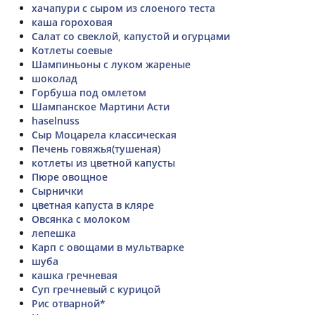
хачапури с сыром из слоеного теста
каша гороховая
Салат со свеклой, капустой и огурцами
Котлеты соевые
Шампиньоны с луком жареные
шоколад
Горбуша под омлетом
Шампанское Мартини Асти
haselnuss
Сыр Моцарела классическая
Печень говяжья(тушеная)
котлеты из цветной капусты
Пюре овощное
Сырнички
цветная капуста в кляре
Овсянка с молоком
лепешка
Карп с овощами в мультварке
шуба
кашка гречневая
Суп гречневый с курицой
Рис отварной*