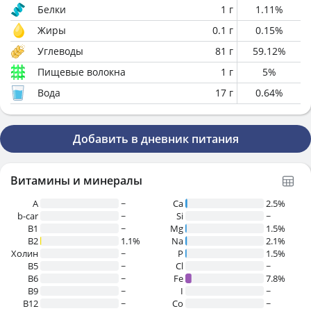
Белки
1
г
1.11
%
Жиры
0.1
г
0.15
%
Углеводы
81
г
59.12
%
Пищевые волокна
1
г
5
%
Вода
17
г
0.64
%
Добавить в дневник питания
Витамины и минералы
A
~
Ca
2.5%
b-car
~
Si
~
В1
~
Mg
1.5%
B2
1.1%
Na
2.1%
Холин
~
P
1.5%
B5
~
Cl
~
B6
~
Fe
7.8%
B9
~
I
~
B12
~
Co
~