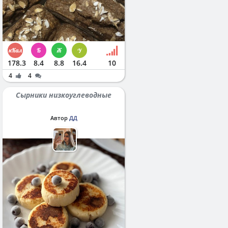
178.3
8.4
8.8
16.4
10
4
4
Сырники низкоуглеводные
Автор
ДД