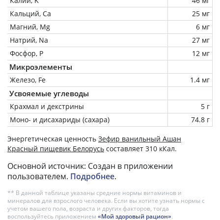
Калий, K
46 мг
Кальций, Ca
25 мг
Магний, Mg
6 мг
Натрий, Na
27 мг
Фосфор, P
12 мг
Микроэлементы
Железо, Fe
1.4 мг
Усвояемые углеводы
Крахмал и декстрины
5 г
Моно- и дисахариды (сахара)
74.8 г
Энергетическая ценность
Зефир ванильный Ашан
Красный пищевик Белорусь
составляет 310 кКал.
Основной источник: Создан в приложении
пользователем.
Подробнее
.
** В данной таблице указаны средние нормы витаминов и
минералов для взрослого человека. Если вы хотите узнать нормы с
учетом вашего пола, возраста и других факторов, тогда
воспользуйтесь приложением
«Мой здоровый рацион»
.