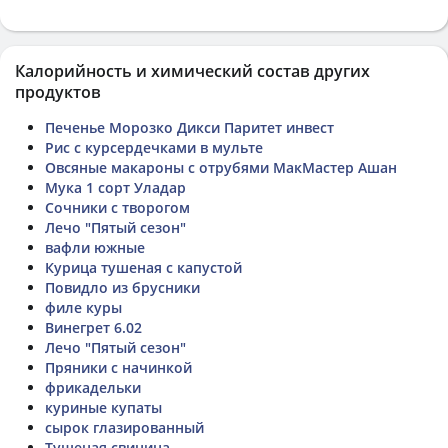
Калорийность и химический состав других
продуктов
Печенье Морозко Дикси Паритет инвест
Рис с курсердечками в мульте
Овсяные макароны с отрубями МакМастер Ашан
Мука 1 сорт Уладар
Сочники с творогом
Лечо "Пятый сезон"
вафли южные
Курица тушеная с капустой
Повидло из брусники
филе куры
Винегрет 6.02
Лечо "Пятый сезон"
Пряники с начинкой
фрикадельки
куриные купаты
сырок глазированный
Тушеная свинина