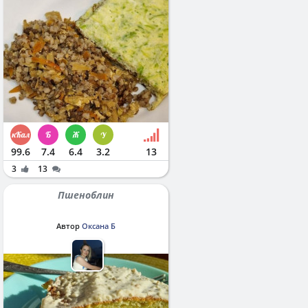
99.6
7.4
6.4
3.2
13
3
13
Пшеноблин
Автор
Оксана Б