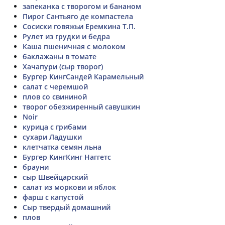
запеканка с творогом и бананом
Пирог Сантьяго де компастела
Сосиски говяжьи Еремкина Т.П.
Рулет из грудки и бедра
Каша пшеничная с молоком
баклажаны в томате
Хачапури (сыр творог)
Бургер КингСандей Карамельный
салат с черемшой
плов со свининой
творог обезжиренный савушкин
Noir
курица с грибами
сухари Ладушки
клетчатка семян льна
Бургер КингКинг Наггетс
брауни
сыр Швейцарский
салат из моркови и яблок
фарш с капустой
Сыр твердый домашний
плов