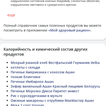
нарушением состояния кожных покровов, слизистых оболочек,
нарушением светового и сумеречного зрения.
еще
Полный справочник самых полезных продуктов вы можете
посмотреть в приложении
«Мой здоровый рацион»
.
Калорийность и химический состав других
продуктов
Мокрый ржаной хлеб Вестфальский Германия delba
котлеты с сельди
Печенье Американка с кокосом Ашан
тонкие блинчики
Печенье Имбирное Ашан
Зефир ванильный Ашан Красный пищевик Белорусь
Печенье Морозко Дикси Паритет инвест
Рис с курсердечками в мульте
Овсяные макароны с отрубями МакМастер Ашан
Мука 1 сорт Уладар