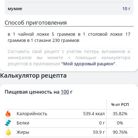
мумие
10 г
Способ приготовления
в 1 чайной ложке 5 граммов в 1 столовой ложке 17
граммов в 1 стакане 230 граммов
Составить свой рецепт с учетом потерь витаминов и
минералов вы можете с помощью калькулятора
рецептов в приложении
"Мой здоровый рацион"
.
Калькулятор рецепта
Пищевая ценность на
100
г
% от РСП
Калорийность
539.4
ккал
35.82
%
Белки
0
г
0
%
Жиры
59.9
г
90.76
%