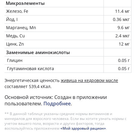
Микроэлементы
Железо, Fe
11.4 мг
Йод, I
0.36 мкг
Марганец, Mn
9.6 мг
Медь, Cu
2.4 мкг
Цинк, Zn
12 мг
Заменимые аминокислоты
Глицин
0.05 г
Глутаминовая кислота
0.05 г
Энергетическая ценность
живица на кедровом масле
составляет 539,4 кКал.
Основной источник: Создан в приложении
пользователем.
Подробнее
.
** В данной таблице указаны средние нормы витаминов и
минералов для взрослого человека. Если вы хотите узнать нормы с
учетом вашего пола, возраста и других факторов, тогда
воспользуйтесь приложением
«Мой здоровый рацион»
.