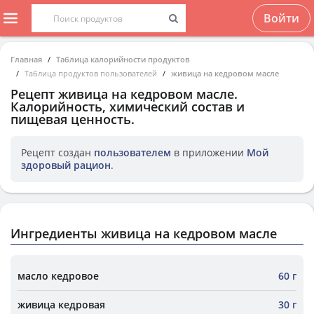
Войти
Главная
Таблица калорийности продуктов
Таблица продуктов пользователей
живица на кедровом масле
Рецепт
живица на кедровом масле
.
Калорийность, химический состав и
пищевая ценность.
Рецепт создан
пользователем
в приложении
Мой
здоровый рацион
.
Ингредиенты живица на кедровом масле
масло кедровое
60 г
живица кедровая
30 г