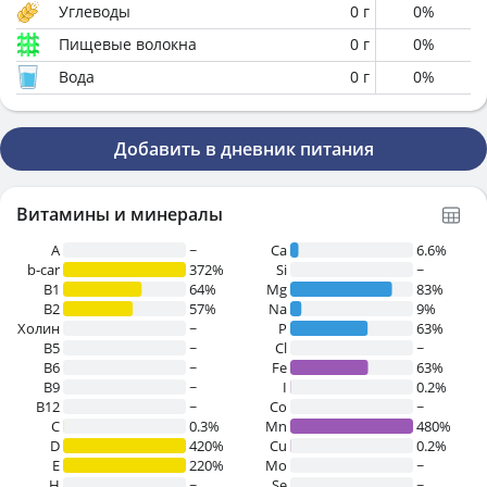
Углеводы
0
г
0
%
Пищевые волокна
0
г
0
%
Вода
0
г
0
%
Добавить в дневник питания
Витамины и минералы
A
~
Ca
6.6%
b-car
372%
Si
~
В1
64%
Mg
83%
B2
57%
Na
9%
Холин
~
P
63%
B5
~
Cl
~
B6
~
Fe
63%
B9
~
I
0.2%
B12
~
Co
~
C
0.3%
Mn
480%
D
420%
Cu
0.2%
E
220%
Mo
~
H
~
Se
~