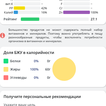
вит.К
~
F
~
PP
42%
Cr
~
Калий
16%
Zn
100%
Рейтинг
27.1
Большинство продуктов не может содержать полный набор
витаминов и минералов. Поэтому важно употреблять в пищу
разннообразные продукты, чтобы восполнять потребности
организма в витаминах и минералах.
Доля БЖУ в калорийности
Белки
0
%
0
г
Жиры
100
%
60
г
Углеводы
0
%
0
г
Получите персональные рекомендации
Укажите вашу цель