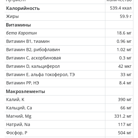
Калорийность
539.4 ккал
Жиры
59.9 г
Витамины
бета Каротин
18.6 мг
Витамин В1, тиамин
0.96 мг
Витамин В2, рибофлавин
1.02 мг
Витамин C, аскорбиновая
0.3 мг
Витамин D, кальциферол
42 мкг
Витамин Е, альфа токоферол, ТЭ
33 мг
Витамин РР, НЭ
8.4 мг
Макроэлементы
Калий, K
390 мг
Кальций, Ca
66 мг
Магний, Mg
331.2 мг
Натрий, Na
117 мг
Фосфор, P
504 мг