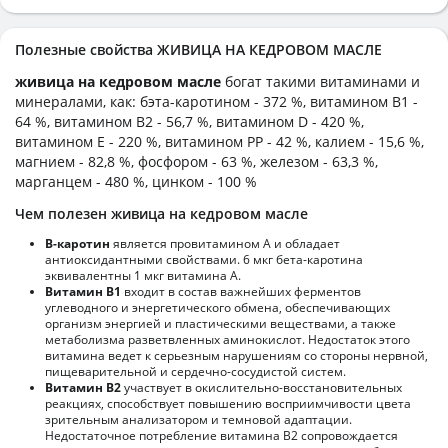
Полезные свойства ЖИВИЦА НА КЕДРОВОМ МАСЛЕ
живица на кедровом масле
богат такими витаминами и
минералами, как: бэта-каротином - 372 %, витамином B1 -
64 %, витамином B2 - 56,7 %, витамином D - 420 %,
витамином E - 220 %, витамином PP - 42 %, калием - 15,6 %,
магнием - 82,8 %, фосфором - 63 %, железом - 63,3 %,
марганцем - 480 %, цинком - 100 %
Чем полезен живица на кедровом масле
В-каротин
является провитамином А и обладает
антиоксидантными свойствами. 6 мкг бета-каротина
эквивалентны 1 мкг витамина А.
Витамин В1
входит в состав важнейших ферментов
углеводного и энергетического обмена, обеспечивающих
организм энергией и пластическими веществами, а также
метаболизма разветвленных аминокислот. Недостаток этого
витамина ведет к серьезным нарушениям со стороны нервной,
пищеварительной и сердечно-сосудистой систем.
Витамин В2
участвует в окислительно-восстановительных
реакциях, способствует повышению восприимчивости цвета
зрительным анализатором и темновой адаптации.
Недостаточное потребление витамина В2 сопровождается