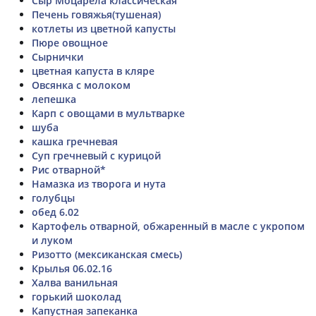
Сыр Моцарела классическая
Печень говяжья(тушеная)
котлеты из цветной капусты
Пюре овощное
Сырнички
цветная капуста в кляре
Овсянка с молоком
лепешка
Карп с овощами в мультварке
шуба
кашка гречневая
Суп гречневый с курицой
Рис отварной*
Намазка из творога и нута
голубцы
обед 6.02
Картофель отварной, обжаренный в масле с укропом
и луком
Ризотто (мексиканская смесь)
Крылья 06.02.16
Халва ванильная
горький шоколад
Капустная запеканка