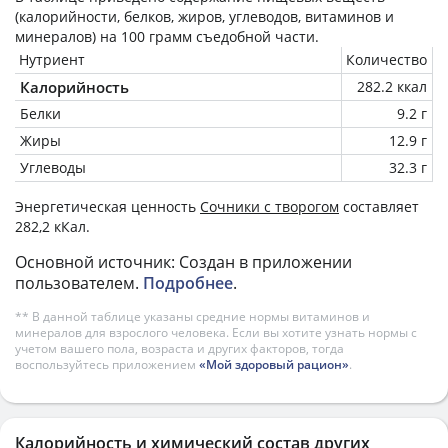
(калорийности, белков, жиров, углеводов, витаминов и
минералов) на
100 грамм
съедобной части.
Нутриент
Количество
Калорийность
282.2 ккал
Белки
9.2 г
Жиры
12.9 г
Углеводы
32.3 г
Энергетическая ценность
Сочники с творогом
составляет
282,2 кКал.
Основной источник: Создан в приложении
пользователем.
Подробнее
.
** В данной таблице указаны средние нормы витаминов и
минералов для взрослого человека. Если вы хотите узнать нормы с
учетом вашего пола, возраста и других факторов, тогда
воспользуйтесь приложением
«Мой здоровый рацион»
.
Калорийность и химический состав других