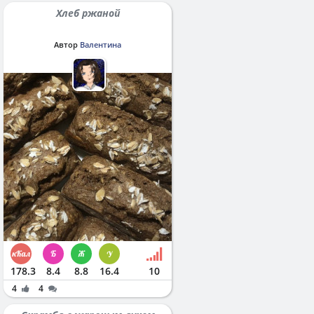
Хлеб ржаной
Автор
Валентина
178.3
8.4
8.8
16.4
10
4
4