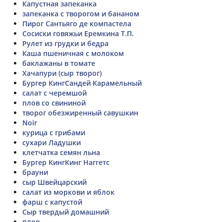
Капустная запеканка
запеканка с творогом и бананом
Пирог Сантьяго де компастела
Сосиски говяжьи Еремкина Т.П.
Рулет из грудки и бедра
Каша пшеничная с молоком
баклажаны в томате
Хачапури (сыр творог)
Бургер КингСандей Карамельный
салат с черемшой
плов со свининой
творог обезжиренный савушкин
Noir
курица с грибами
сухари Ладушки
клетчатка семян льна
Бургер КингКинг Наггетс
брауни
сыр Швейцарский
салат из моркови и яблок
фарш с капустой
Сыр твердый домашний
плов