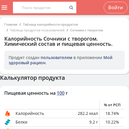
Войти
Главная
Таблица калорийности продуктов
Таблица продуктов пользователей
Сочники с творогом
Калорийность
Сочники с творогом
.
Химический состав и пищевая ценность.
Продукт создан
пользователем
в приложении
Мой
здоровый рацион
.
Калькулятор продукта
Пищевая ценность на
100
г
% от РСП
Калорийность
282.2
ккал
18.74
%
Белки
9.2
г
10.22
%