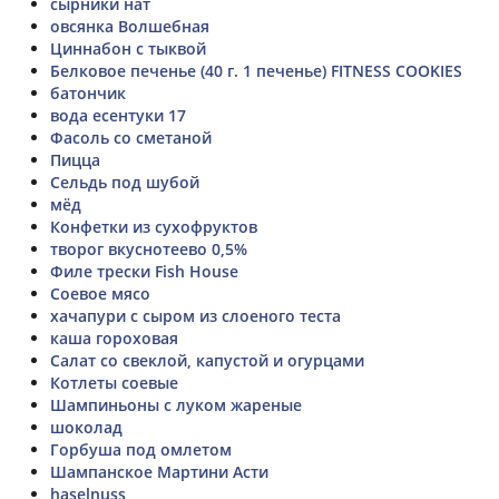
сырники нат
овсянка Волшебная
Циннабон с тыквой
Белковое печенье (40 г. 1 печенье) FITNESS COOKIES
батончик
вода есентуки 17
Фасоль со сметаной
Пицца
Сельдь под шубой
мёд
Конфетки из сухофруктов
творог вкуснотеево 0,5%
Филе трески Fish House
Соевое мясо
хачапури с сыром из слоеного теста
каша гороховая
Салат со свеклой, капустой и огурцами
Котлеты соевые
Шампиньоны с луком жареные
шоколад
Горбуша под омлетом
Шампанское Мартини Асти
haselnuss