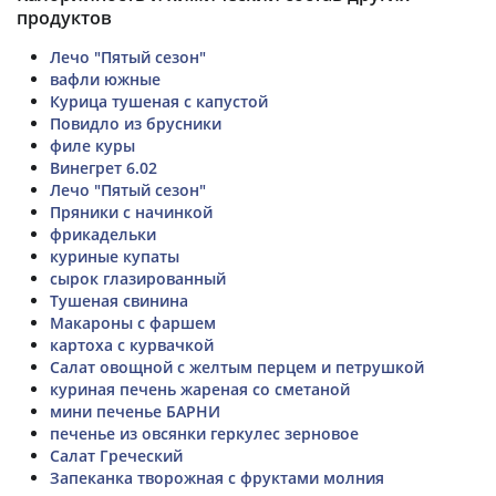
продуктов
Лечо "Пятый сезон"
вафли южные
Курица тушеная с капустой
Повидло из брусники
филе куры
Винегрет 6.02
Лечо "Пятый сезон"
Пряники с начинкой
фрикадельки
куриные купаты
сырок глазированный
Тушеная свинина
Макароны с фаршем
картоха с курвачкой
Салат овощной с желтым перцем и петрушкой
куриная печень жареная со сметаной
мини печенье БАРНИ
печенье из овсянки геркулес зерновое
Салат Греческий
Запеканка творожная с фруктами молния