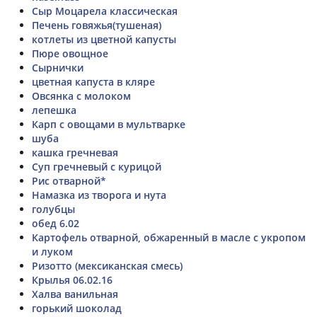
Сыр Моцарела классическая
Печень говяжья(тушеная)
котлеты из цветной капусты
Пюре овощное
Сырнички
цветная капуста в кляре
Овсянка с молоком
лепешка
Карп с овощами в мультварке
шуба
кашка гречневая
Суп гречневый с курицой
Рис отварной*
Намазка из творога и нута
голубцы
обед 6.02
Картофель отварной, обжаренный в масле с укропом
и луком
Ризотто (мексиканская смесь)
Крылья 06.02.16
Халва ванильная
горький шоколад