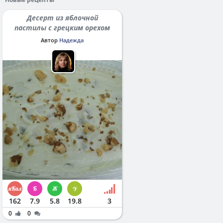
Десерт из яблочной
пастилы с грецким орехом
Автор
Надежда
162
7.9
5.8
19.8
3
0
0