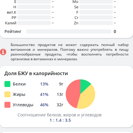
E
~
Mo
~
H
~
Se
~
вит.К
~
F
~
PP
~
Cr
~
Калий
~
Zn
~
Рейтинг
0
Большинство продуктов не может содержать полный набор
витаминов и минералов. Поэтому важно употреблять в пищу
разннообразные продукты, чтобы восполнять потребности
организма в витаминах и минералах.
Доля БЖУ в калорийности
Белки
13
%
9
г
Жиры
41
%
13
г
Углеводы
46
%
32
г
Соотношение белков, жиров и углеводов
1 : 1.4 : 3.5