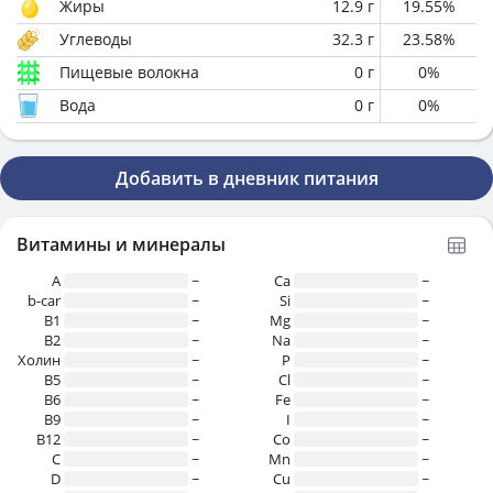
Жиры
12.9
г
19.55
%
Углеводы
32.3
г
23.58
%
Пищевые волокна
0
г
0
%
Вода
0
г
0
%
Добавить в дневник питания
Витамины и минералы
A
~
Ca
~
b-car
~
Si
~
В1
~
Mg
~
B2
~
Na
~
Холин
~
P
~
B5
~
Cl
~
B6
~
Fe
~
B9
~
I
~
B12
~
Co
~
C
~
Mn
~
D
~
Cu
~