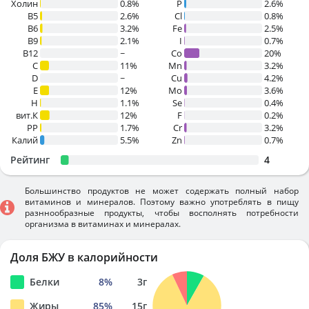
Холин
0.8%
P
2.6%
B5
2.6%
Cl
0.8%
B6
3.2%
Fe
2.5%
B9
2.1%
I
0.7%
B12
~
Co
20%
C
11%
Mn
3.2%
D
~
Cu
4.2%
E
12%
Mo
3.6%
H
1.1%
Se
0.4%
вит.К
12%
F
0.2%
PP
1.7%
Cr
3.2%
Калий
5.5%
Zn
0.7%
Рейтинг
4
Большинство продуктов не может содержать полный набор
витаминов и минералов. Поэтому важно употреблять в пищу
разннообразные продукты, чтобы восполнять потребности
организма в витаминах и минералах.
Доля БЖУ в калорийности
Белки
8
%
3
г
Жиры
85
%
15
г