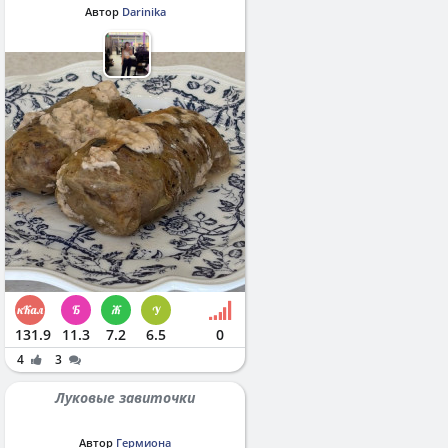
Автор
Darinika
131.9
11.3
7.2
6.5
0
4
3
Луковые завиточки
Автор
Гермиона