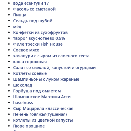
вода есентуки 17
Фасоль со сметаной
Пицца
Сельдь под шубой
мёд
Конфетки из сухофруктов
творог вкуснотеево 0,5%
Филе трески Fish House
Соевое мясо
хачапури с сыром из слоеного теста
каша гороховая
Салат со свеклой, капустой и огурцами
Котлеты соевые
Шампиньоны с луком жареные
шоколад
Горбуша под омлетом
Шампанское Мартини Асти
haselnuss
Сыр Моцарела классическая
Печень говяжья(тушеная)
котлеты из цветной капусты
Пюре овощное