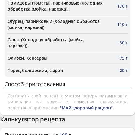
Помидоры (томаты), парниковые (Холодная
170 г
обработка (мойка, нарезка))
Огурец, парниковый (Холодная обработка
110 г
(мойка, нарезка))
Салат (Холодная обработка (мойка,
30 г
нарезка))
Оливки. Консервы
75 г
Перец болгарский, сырой
20 г
Способ приготовления
Составить свой рецепт с учетом потерь витаминов и
минералов вы можете с помощью калькулятора
рецептов в приложении
"Мой здоровый рацион"
.
Калькулятор рецепта