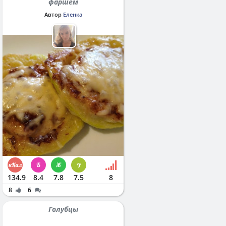
фаршем
Автор
Еленка
134.9
8.4
7.8
7.5
8
8
6
Голубцы