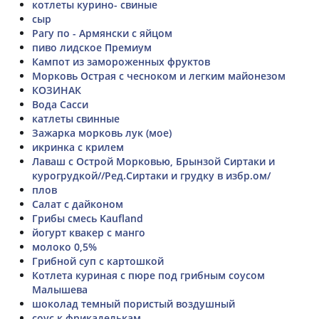
котлеты курино- свиные
сыр
Рагу по - Армянски с яйцом
пиво лидское Премиум
Кампот из замороженных фруктов
Морковь Острая с чесноком и легким майонезом
КОЗИНАК
Вода Сасси
катлеты свинные
Зажарка морковь лук (мое)
икринка с крилем
Лаваш с Острой Морковью, Брынзой Сиртаки и
курогрудкой//Ред.Сиртаки и грудку в избр.ом/
плов
Салат с дайконом
Грибы смесь Kaufland
йогурт квакер с манго
молоко 0,5%
Грибной суп с картошкой
Котлета куриная с пюре под грибным соусом
Малышева
шоколад темный пористый воздушный
соус к фрикаделькам