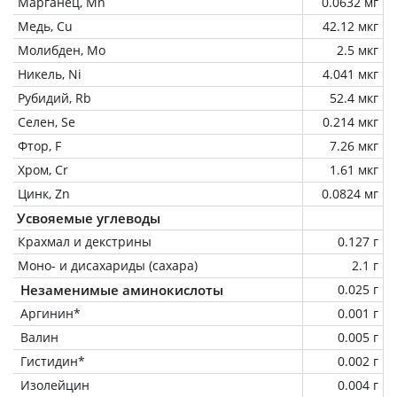
Марганец, Mn
0.0632 мг
Медь, Cu
42.12 мкг
Молибден, Mo
2.5 мкг
Никель, Ni
4.041 мкг
Рубидий, Rb
52.4 мкг
Селен, Se
0.214 мкг
Фтор, F
7.26 мкг
Хром, Cr
1.61 мкг
Цинк, Zn
0.0824 мг
Усвояемые углеводы
Крахмал и декстрины
0.127 г
Моно- и дисахариды (сахара)
2.1 г
Незаменимые аминокислоты
0.025 г
Аргинин*
0.001 г
Валин
0.005 г
Гистидин*
0.002 г
Изолейцин
0.004 г