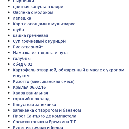
Сырнички
цветная капуста в кляре
Овсянка с молоком
лепешка
Карп с овощами в мультварке
шуба
кашка гречневая
Суп гречневый с курицой
Рис отварной*
Намазка из творога и нута
голубцы
обед 6.02
Картофель отварной, обжаренный в масле с укропом
и луком
Ризотто (мексиканская смесь)
Крылья 06.02.16
Халва ванильная
горький шоколад
Капустная запеканка
запеканка с творогом и бананом
Пирог Сантьяго де компастела
Сосиски говяжьи Еремкина Т.П.
Рулет из грудки и бедра