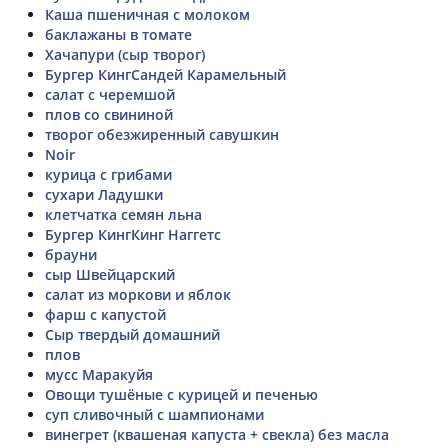
Каша пшеничная с молоком
баклажаны в томате
Хачапури (сыр творог)
Бургер КингСандей Карамельный
салат с черемшой
плов со свининой
творог обезжиренный савушкин
Noir
курица с грибами
сухари Ладушки
клетчатка семян льна
Бургер КингКинг Наггетс
брауни
сыр Швейцарский
салат из моркови и яблок
фарш с капустой
Сыр твердый домашний
плов
мусс Маракуйя
Овощи тушёные с курицей и печенью
суп сливочный с шампионами
винегрет (квашеная капуста + свекла) без масла