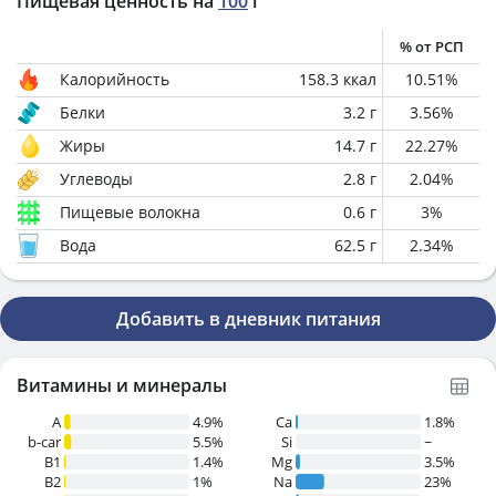
Пищевая ценность на
100
г
% от РСП
Калорийность
158.3
ккал
10.51
%
Белки
3.2
г
3.56
%
Жиры
14.7
г
22.27
%
Углеводы
2.8
г
2.04
%
Пищевые волокна
0.6
г
3
%
Вода
62.5
г
2.34
%
Добавить в дневник питания
Витамины и минералы
A
4.9%
Ca
1.8%
b-car
5.5%
Si
~
В1
1.4%
Mg
3.5%
B2
1%
Na
23%