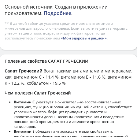
Основной источник: Создан в приложении
пользователем.
Подробнее
.
** В данной таблице указаны средние нормы витаминов и
минералов для взрослого человека. Если вы хотите узнать нормы с
учетом вашего пола, возраста и других факторов, тогда
воспользуйтесь приложением
«Мой здоровый рацион»
.
Полезные свойства САЛАТ ГРЕЧЕСКИЙ
Салат Греческий
богат такими витаминами и минералами,
как: витамином C - 11,4 %, витамином E - 11,6 %, витамином
K - 12,2 %, кобальтом - 19,5 %
Чем полезен Салат Греческий
Витамин С
участвует в окислительно-восстановительных
реакциях, функционировании иммунной системы, способствует
усвоению железа. Дефицит приводит к рыхлости и
кровоточивости десен, носовым кровотечениям вследствие
повышенной проницаемости и ломкости кровеносных
капилляров.
Витамин Е
обладает антиоксидантными свойствами,
необходим для функционирования половых желез, сердечной