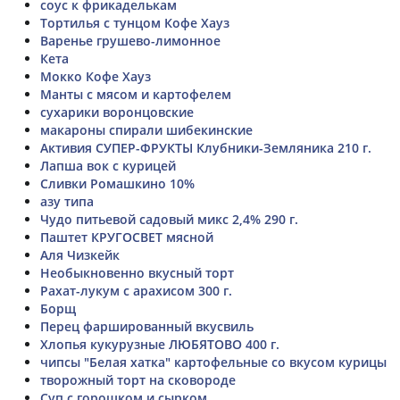
соус к фрикаделькам
Тортилья с тунцом Кофе Хауз
Варенье грушево-лимонное
Кета
Мокко Кофе Хауз
Манты с мясом и картофелем
сухарики воронцовские
макароны спирали шибекинские
Активия СУПЕР-ФРУКТЫ Клубники-Земляника 210 г.
Лапша вок с курицей
Сливки Ромашкино 10%
азу типа
Чудо питьевой садовый микс 2,4% 290 г.
Паштет КРУГОСВЕТ мясной
Аля Чизкейк
Необыкновенно вкусный торт
Рахат-лукум с арахисом 300 г.
Борщ
Перец фаршированный вкусвиль
Хлопья кукурузные ЛЮБЯТОВО 400 г.
чипсы "Белая хатка" картофельные со вкусом курицы
творожный торт на сковороде
Суп с горошком и сырком