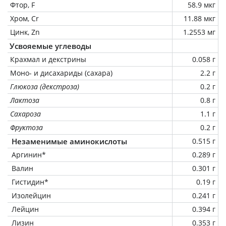
Фтор, F
58.9 мкг
Хром, Cr
11.88 мкг
Цинк, Zn
1.2553 мг
Усвояемые углеводы
Крахмал и декстрины
0.058 г
Моно- и дисахариды (сахара)
2.2 г
Глюкоза (декстроза)
0.2 г
Лактоза
0.8 г
Сахароза
1.1 г
Фруктоза
0.2 г
Незаменимые аминокислоты
0.515 г
Аргинин*
0.289 г
Валин
0.301 г
Гистидин*
0.19 г
Изолейцин
0.241 г
Лейцин
0.394 г
Лизин
0.353 г