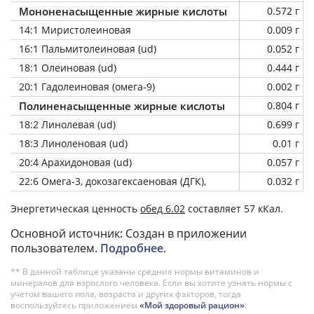
Мононенасыщенные жирные кислоты
0.572 г
14:1 Миристолеиновая
0.009 г
16:1 Пальмитолеиновая (ud)
0.052 г
18:1 Олеиновая (ud)
0.444 г
20:1 Гадолеиновая (омега-9)
0.002 г
Полиненасыщенные жирные кислоты
0.804 г
18:2 Линолевая (ud)
0.699 г
18:3 Линоленовая (ud)
0.01 г
20:4 Арахидоновая (ud)
0.057 г
22:6 Омега-3, докозагексаеновая (ДГК),
0.032 г
Энергетическая ценность
обед 6.02
составляет 57 кКал.
Основной источник: Создан в приложении
пользователем.
Подробнее
.
** В данной таблице указаны средние нормы витаминов и
минералов для взрослого человека. Если вы хотите узнать нормы с
учетом вашего пола, возраста и других факторов, тогда
воспользуйтесь приложением
«Мой здоровый рацион»
.