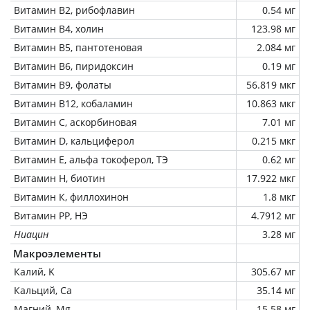
Витамин В2, рибофлавин
0.54 мг
Витамин В4, холин
123.98 мг
Витамин В5, пантотеновая
2.084 мг
Витамин В6, пиридоксин
0.19 мг
Витамин В9, фолаты
56.819 мкг
Витамин В12, кобаламин
10.863 мкг
Витамин C, аскорбиновая
7.01 мг
Витамин D, кальциферол
0.215 мкг
Витамин Е, альфа токоферол, ТЭ
0.62 мг
Витамин Н, биотин
17.922 мкг
Витамин К, филлохинон
1.8 мкг
Витамин РР, НЭ
4.7912 мг
Ниацин
3.28 мг
Макроэлементы
Калий, K
305.67 мг
Кальций, Ca
35.14 мг
Магний, Mg
15.58 мг