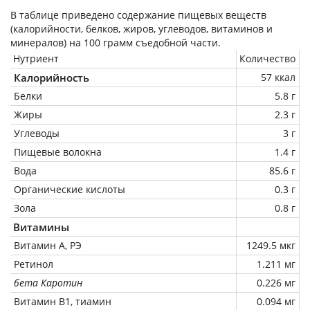
В таблице приведено содержание пищевых веществ
(калорийности, белков, жиров, углеводов, витаминов и
минералов) на
100 грамм
съедобной части.
Нутриент
Количество
Калорийность
57 ккал
Белки
5.8 г
Жиры
2.3 г
Углеводы
3 г
Пищевые волокна
1.4 г
Вода
85.6 г
Органические кислоты
0.3 г
Зола
0.8 г
Витамины
Витамин А, РЭ
1249.5 мкг
Ретинол
1.211 мг
бета Каротин
0.226 мг
Витамин В1, тиамин
0.094 мг