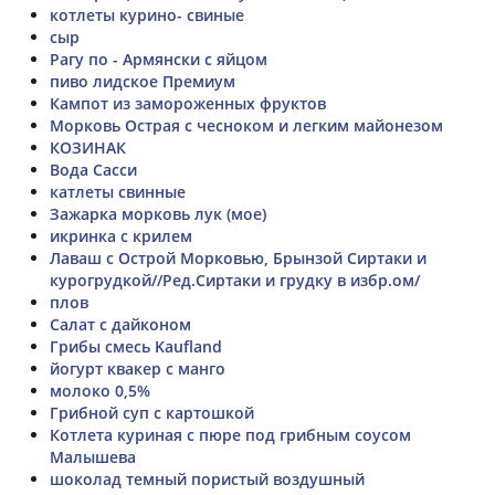
котлеты курино- свиные
сыр
Рагу по - Армянски с яйцом
пиво лидское Премиум
Кампот из замороженных фруктов
Морковь Острая с чесноком и легким майонезом
КОЗИНАК
Вода Сасси
катлеты свинные
Зажарка морковь лук (мое)
икринка с крилем
Лаваш с Острой Морковью, Брынзой Сиртаки и
курогрудкой//Ред.Сиртаки и грудку в избр.ом/
плов
Салат с дайконом
Грибы смесь Kaufland
йогурт квакер с манго
молоко 0,5%
Грибной суп с картошкой
Котлета куриная с пюре под грибным соусом
Малышева
шоколад темный пористый воздушный