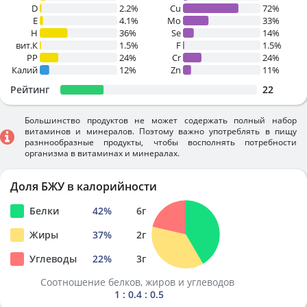
D
2.2%
Cu
72%
E
4.1%
Mo
33%
H
36%
Se
14%
вит.К
1.5%
F
1.5%
PP
24%
Cr
24%
Калий
12%
Zn
11%
Рейтинг
22
Большинство продуктов не может содержать полный набор
витаминов и минералов. Поэтому важно употреблять в пищу
разннообразные продукты, чтобы восполнять потребности
организма в витаминах и минералах.
Доля БЖУ в калорийности
Белки
42
%
6
г
Жиры
37
%
2
г
Углеводы
22
%
3
г
Соотношение белков, жиров и углеводов
1 : 0.4 : 0.5