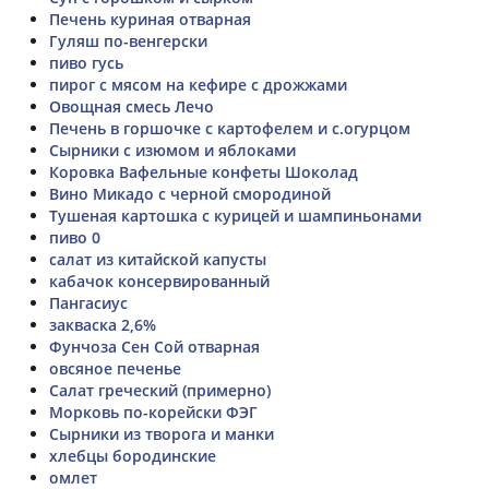
Печень куриная отварная
Гуляш по-венгерски
пиво гусь
пирог с мясом на кефире с дрожжами
Овощная смесь Лечо
Печень в горшочке с картофелем и с.огурцом
Сырники с изюмом и яблоками
Коровка Вафельные конфеты Шоколад
Вино Микадо с черной смородиной
Тушеная картошка с курицей и шампиньонами
пиво 0
салат из китайской капусты
кабачок консервированный
Пангасиус
закваска 2,6%
Фунчоза Сен Сой отварная
овсяное печенье
Салат греческий (примерно)
Морковь по-корейски ФЭГ
Сырники из творога и манки
хлебцы бородинские
омлет