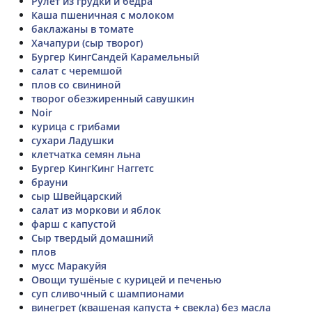
Рулет из грудки и бедра
Каша пшеничная с молоком
баклажаны в томате
Хачапури (сыр творог)
Бургер КингСандей Карамельный
салат с черемшой
плов со свининой
творог обезжиренный савушкин
Noir
курица с грибами
сухари Ладушки
клетчатка семян льна
Бургер КингКинг Наггетс
брауни
сыр Швейцарский
салат из моркови и яблок
фарш с капустой
Сыр твердый домашний
плов
мусс Маракуйя
Овощи тушёные с курицей и печенью
суп сливочный с шампионами
винегрет (квашеная капуста + свекла) без масла