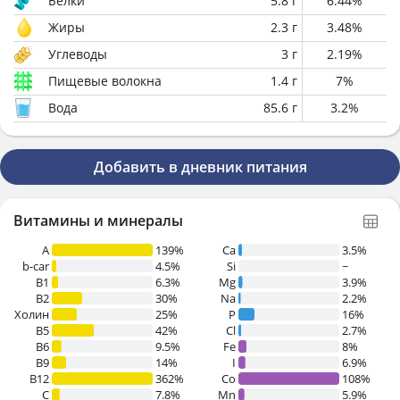
Белки
5.8
г
6.44
%
Жиры
2.3
г
3.48
%
Углеводы
3
г
2.19
%
Пищевые волокна
1.4
г
7
%
Вода
85.6
г
3.2
%
Добавить в дневник питания
Витамины и минералы
A
139%
Ca
3.5%
b-car
4.5%
Si
~
В1
6.3%
Mg
3.9%
B2
30%
Na
2.2%
Холин
25%
P
16%
B5
42%
Cl
2.7%
B6
9.5%
Fe
8%
B9
14%
I
6.9%
B12
362%
Co
108%
C
7.8%
Mn
5.9%