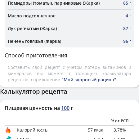
Помидоры (томаты), парниковые (Жарка)
85 г
Масло подсолнечное
4 г
Лук репчатый (Жарка)
87 г
Печень говяжья (Жарка)
96 г
Способ приготовления
Составить свой рецепт с учетом потерь витаминов и
минералов вы можете с помощью калькулятора
рецептов в приложении
"Мой здоровый рацион"
.
Калькулятор рецепта
Пищевая ценность на
100
г
% от РСП
Калорийность
57
ккал
3.78
%