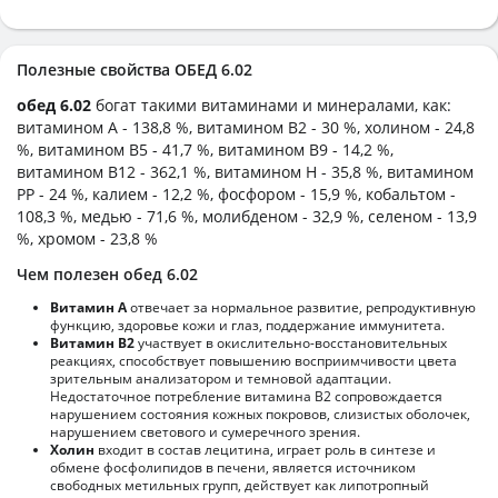
Полезные свойства ОБЕД 6.02
обед 6.02
богат такими витаминами и минералами, как:
витамином А - 138,8 %, витамином B2 - 30 %, холином - 24,8
%, витамином B5 - 41,7 %, витамином B9 - 14,2 %,
витамином B12 - 362,1 %, витамином H - 35,8 %, витамином
PP - 24 %, калием - 12,2 %, фосфором - 15,9 %, кобальтом -
108,3 %, медью - 71,6 %, молибденом - 32,9 %, селеном - 13,9
%, хромом - 23,8 %
Чем полезен обед 6.02
Витамин А
отвечает за нормальное развитие, репродуктивную
функцию, здоровье кожи и глаз, поддержание иммунитета.
Витамин В2
участвует в окислительно-восстановительных
реакциях, способствует повышению восприимчивости цвета
зрительным анализатором и темновой адаптации.
Недостаточное потребление витамина В2 сопровождается
нарушением состояния кожных покровов, слизистых оболочек,
нарушением светового и сумеречного зрения.
Холин
входит в состав лецитина, играет роль в синтезе и
обмене фосфолипидов в печени, является источником
свободных метильных групп, действует как липотропный