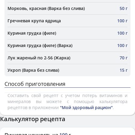
Морковь, красная (Варка без слива)
50 г
Гречневая крупа ядрица
100 г
Куриная грудка (филе)
100 г
Куриная грудка (филе) (Варка)
100 г
Лук жареный по 2-56 (Жарка)
70 г
Укроп (Варка без слива)
15 г
Способ приготовления
Составить свой рецепт с учетом потерь витаминов и
минералов вы можете с помощью калькулятора
рецептов в приложении
"Мой здоровый рацион"
.
Калькулятор рецепта