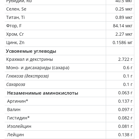
Рубидий, Rb
40.5 мкг
Селен, Se
0.25 мкг
Титан, Ti
0.89 мкг
Фтор, F
84.14 мкг
Хром, Cr
2.27 мкг
Цинк, Zn
0.1586 мг
Усвояемые углеводы
Крахмал и декстрины
2.722 г
Моно- и дисахариды (сахара)
0.6 г
Глюкоза (декстроза)
0.1 г
Сахароза
0.1 г
Незаменимые аминокислоты
0.063 г
Аргинин*
0.137 г
Валин
0.097 г
Гистидин*
0.082 г
Изолейцин
0.081 г
Лейцин
0.138 г