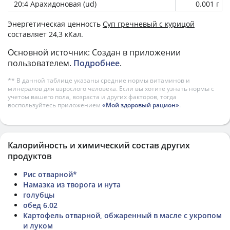
20:4 Арахидоновая (ud)
0.001 г
Энергетическая ценность
Суп гречневый с курицой
составляет 24,3 кКал.
Основной источник: Создан в приложении
пользователем.
Подробнее
.
** В данной таблице указаны средние нормы витаминов и
минералов для взрослого человека. Если вы хотите узнать нормы с
учетом вашего пола, возраста и других факторов, тогда
воспользуйтесь приложением
«Мой здоровый рацион»
.
Калорийность и химический состав других
продуктов
Рис отварной*
Намазка из творога и нута
голубцы
обед 6.02
Картофель отварной, обжаренный в масле с укропом
и луком