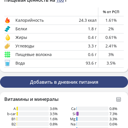
Пищевая ценность на
100
г
% от РСП
Калорийность
24.3
ккал
1.61
%
Белки
1.8
г
2
%
Жиры
0.4
г
0.61
%
Углеводы
3.3
г
2.41
%
Пищевые волокна
0.6
г
3
%
Вода
93.6
г
3.5
%
Добавить в дневник питания
Витамины и минералы
A
3.6%
Ca
0.8%
b-car
3.5%
Si
7.3%
В1
1.6%
Mg
3.3%
B2
0.8%
Na
0.6%