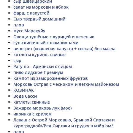
сыр Швейцарский
салат из моркови и яблок
фарш с капустой
Сыр твердый домашний
плов
мусс Маракуйя
Овощи тушёные с курицей и печенью
суп сливочный с шампионами
винегрет (квашеная капуста + свекла) без масла
котлеты курино- свиные
сыр
Рагу по - Армянски с яйцом
пиво лидское Премиум
Кампот из замороженных фруктов
Морковь Острая с чесноком и легким майонезом
КОЗИНАК
Вода Сасси
катлеты свинные
Зажарка морковь лук (мое)
икринка с крилем
Лаваш с Острой Морковью, Брынзой Сиртаки и
курогрудкой//Ред.Сиртаки и грудку в избр.ом/
плов