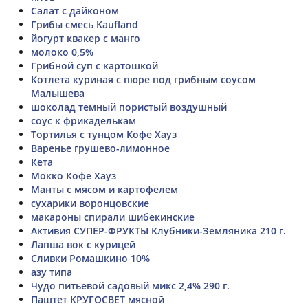
Салат с дайконом
Грибы смесь Kaufland
йогурт квакер с манго
молоко 0,5%
Грибной суп с картошкой
Котлета куриная с пюре под грибным соусом
Малышева
шоколад темный пористый воздушный
соус к фрикаделькам
Тортилья с тунцом Кофе Хауз
Варенье грушево-лимонное
Кета
Мокко Кофе Хауз
Манты с мясом и картофелем
сухарики воронцовские
макароны спирали шибекинские
Активия СУПЕР-ФРУКТЫ Клубники-Земляника 210 г.
Лапша вок с курицей
Сливки Ромашкино 10%
азу типа
Чудо питьевой садовый микс 2,4% 290 г.
Паштет КРУГОСВЕТ мясной