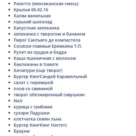
Ризотто (мексиканская смесь)
Крылья 06.02.16
Халва ванильная
горький шоколад
Капустная запеканка
запеканка с творогом и бананом
Пирог Сантьяго де компастела
Сосиски говяжьи Еремкина Т.П.
Рулет из грудки и бедра
Каша пшеничная с молоком
баклажаны в томате
Хачапури (сыр творог)
Бургер КингСандей Карамельный
салат с черемшой
плов со свининой
творог обезжиренный савушкин
Noir
курица с грибами
сухари Ладушки
клетчатка семян льна
Бургер КингКинг Наггетс
брауни