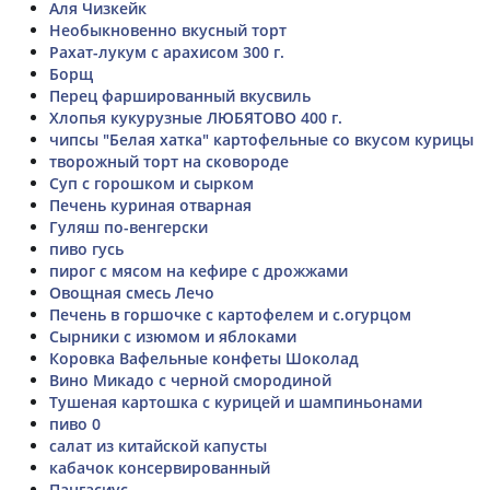
Аля Чизкейк
Необыкновенно вкусный торт
Рахат-лукум с арахисом 300 г.
Борщ
Перец фаршированный вкусвиль
Хлопья кукурузные ЛЮБЯТОВО 400 г.
чипсы "Белая хатка" картофельные со вкусом курицы
творожный торт на сковороде
Суп с горошком и сырком
Печень куриная отварная
Гуляш по-венгерски
пиво гусь
пирог с мясом на кефире с дрожжами
Овощная смесь Лечо
Печень в горшочке с картофелем и с.огурцом
Сырники с изюмом и яблоками
Коровка Вафельные конфеты Шоколад
Вино Микадо с черной смородиной
Тушеная картошка с курицей и шампиньонами
пиво 0
салат из китайской капусты
кабачок консервированный
Пангасиус