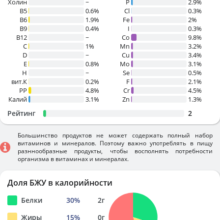
Холин
~
P
2.9%
B5
0.6%
Cl
0.3%
B6
1.9%
Fe
2%
B9
0.4%
I
0.3%
B12
~
Co
9.8%
C
1%
Mn
3.2%
D
~
Cu
3.4%
E
0.8%
Mo
3.1%
H
~
Se
0.5%
вит.К
0.2%
F
2.1%
PP
4.8%
Cr
4.5%
Калий
3.1%
Zn
1.3%
Рейтинг
2
Большинство продуктов не может содержать полный набор
витаминов и минералов. Поэтому важно употреблять в пищу
разннообразные продукты, чтобы восполнять потребности
организма в витаминах и минералах.
Доля БЖУ в калорийности
Белки
30
%
2
г
Жиры
15
%
0
г