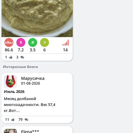
86.6
7.2
3.5
6
14
1
3
Интересные блоги
Марусичка
01-08-2026
Июль 2026
Месяц долбаной
многозадачности. Вес 57,4
кг.Вот...
11
79
Elena***