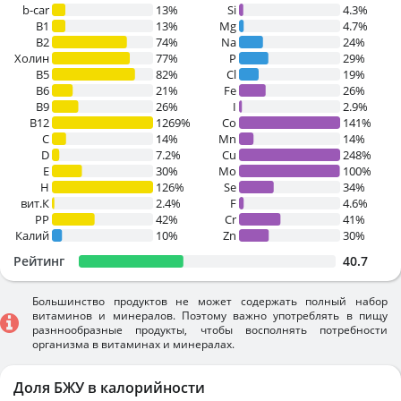
b-car
13%
Si
4.3%
В1
13%
Mg
4.7%
B2
74%
Na
24%
Холин
77%
P
29%
B5
82%
Cl
19%
B6
21%
Fe
26%
B9
26%
I
2.9%
B12
1269%
Co
141%
C
14%
Mn
14%
D
7.2%
Cu
248%
E
30%
Mo
100%
H
126%
Se
34%
вит.К
2.4%
F
4.6%
PP
42%
Cr
41%
Калий
10%
Zn
30%
Рейтинг
40.7
Большинство продуктов не может содержать полный набор
витаминов и минералов. Поэтому важно употреблять в пищу
разннообразные продукты, чтобы восполнять потребности
организма в витаминах и минералах.
Доля БЖУ в калорийности