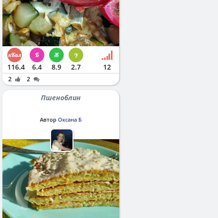
116.4
6.4
8.9
2.7
12
2
2
Пшеноблин
Автор
Оксана Б