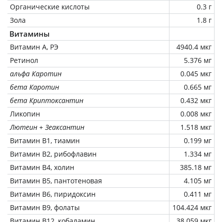
Органические кислоты
0.3 г
Зола
1.8 г
Витамины
Витамин А, РЭ
4940.4 мкг
Ретинол
5.376 мг
альфа Каротин
0.045 мкг
бета Каротин
0.665 мг
бета Криптоксантин
0.432 мкг
Ликопин
0.008 мкг
Лютеин + Зеаксантин
1.518 мкг
Витамин В1, тиамин
0.199 мг
Витамин В2, рибофлавин
1.334 мг
Витамин В4, холин
385.18 мг
Витамин В5, пантотеновая
4.105 мг
Витамин В6, пиридоксин
0.411 мг
Витамин В9, фолаты
104.424 мкг
Витамин В12, кобаламин
38.059 мкг