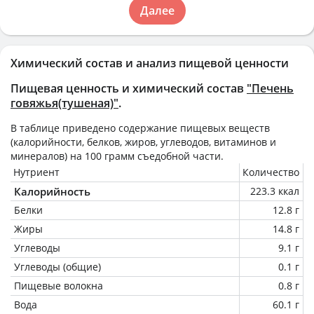
Далее
Химический состав и анализ пищевой ценности
Пищевая ценность и химический состав
"Печень
говяжья(тушеная)"
.
В таблице приведено содержание пищевых веществ
(калорийности, белков, жиров, углеводов, витаминов и
минералов) на
100 грамм
съедобной части.
Нутриент
Количество
Калорийность
223.3 ккал
Белки
12.8 г
Жиры
14.8 г
Углеводы
9.1 г
Углеводы (общие)
0.1 г
Пищевые волокна
0.8 г
Вода
60.1 г