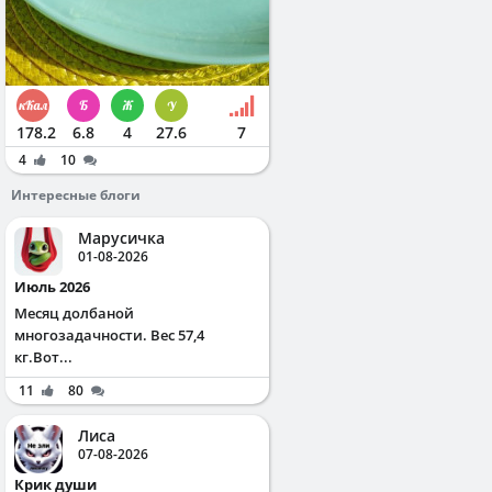
178.2
6.8
4
27.6
7
4
10
Интересные блоги
Марусичка
01-08-2026
Июль 2026
Месяц долбаной
многозадачности. Вес 57,4
кг.Вот...
11
80
Лиса
07-08-2026
Крик души