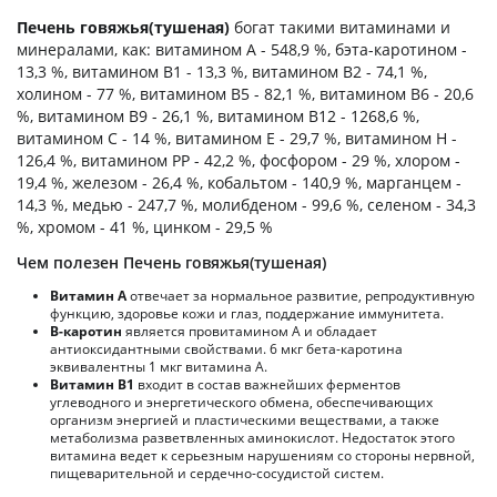
Печень говяжья(тушеная)
богат такими витаминами и
минералами, как: витамином А - 548,9 %, бэта-каротином -
13,3 %, витамином B1 - 13,3 %, витамином B2 - 74,1 %,
холином - 77 %, витамином B5 - 82,1 %, витамином B6 - 20,6
%, витамином B9 - 26,1 %, витамином B12 - 1268,6 %,
витамином C - 14 %, витамином E - 29,7 %, витамином H -
126,4 %, витамином PP - 42,2 %, фосфором - 29 %, хлором -
19,4 %, железом - 26,4 %, кобальтом - 140,9 %, марганцем -
14,3 %, медью - 247,7 %, молибденом - 99,6 %, селеном - 34,3
%, хромом - 41 %, цинком - 29,5 %
Чем полезен Печень говяжья(тушеная)
Витамин А
отвечает за нормальное развитие, репродуктивную
функцию, здоровье кожи и глаз, поддержание иммунитета.
В-каротин
является провитамином А и обладает
антиоксидантными свойствами. 6 мкг бета-каротина
эквивалентны 1 мкг витамина А.
Витамин В1
входит в состав важнейших ферментов
углеводного и энергетического обмена, обеспечивающих
организм энергией и пластическими веществами, а также
метаболизма разветвленных аминокислот. Недостаток этого
витамина ведет к серьезным нарушениям со стороны нервной,
пищеварительной и сердечно-сосудистой систем.