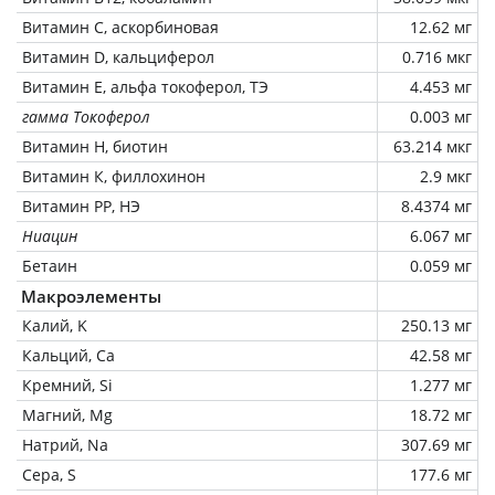
Витамин C, аскорбиновая
12.62 мг
Витамин D, кальциферол
0.716 мкг
Витамин Е, альфа токоферол, ТЭ
4.453 мг
гамма Токоферол
0.003 мг
Витамин Н, биотин
63.214 мкг
Витамин К, филлохинон
2.9 мкг
Витамин РР, НЭ
8.4374 мг
Ниацин
6.067 мг
Бетаин
0.059 мг
Макроэлементы
Калий, K
250.13 мг
Кальций, Ca
42.58 мг
Кремний, Si
1.277 мг
Магний, Mg
18.72 мг
Натрий, Na
307.69 мг
Сера, S
177.6 мг