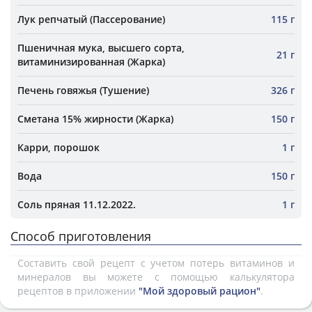
Лук репчатый (Пассерование)
115 г
Пшеничная мука, высшего сорта,
21 г
витаминизированная (Жарка)
Печень говяжья (Тушение)
326 г
Сметана 15% жирности (Жарка)
150 г
Карри, порошок
1 г
Вода
150 г
Соль пряная 11.12.2022.
1 г
Способ приготовления
Составить свой рецепт с учетом потерь витаминов и
минералов вы можете с помощью калькулятора
рецептов в приложении
"Мой здоровый рацион"
.