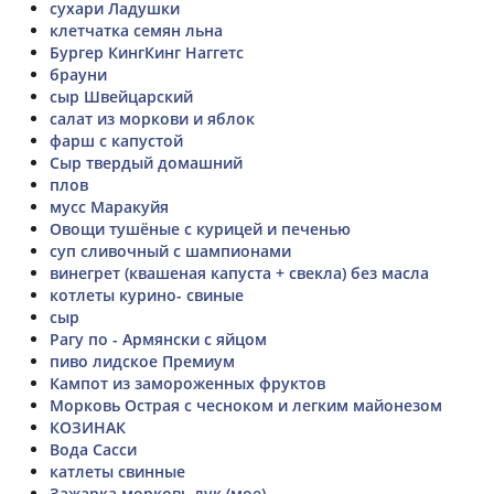
сухари Ладушки
клетчатка семян льна
Бургер КингКинг Наггетс
брауни
сыр Швейцарский
салат из моркови и яблок
фарш с капустой
Сыр твердый домашний
плов
мусс Маракуйя
Овощи тушёные с курицей и печенью
суп сливочный с шампионами
винегрет (квашеная капуста + свекла) без масла
котлеты курино- свиные
сыр
Рагу по - Армянски с яйцом
пиво лидское Премиум
Кампот из замороженных фруктов
Морковь Острая с чесноком и легким майонезом
КОЗИНАК
Вода Сасси
катлеты свинные
Зажарка морковь лук (мое)