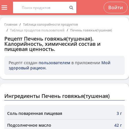
Войти
Главная
Таблица калорийности продуктов
Таблица продуктов пользователей
Печень говяжья(тушеная)
Рецепт
Печень говяжья(тушеная)
.
Калорийность, химический состав и
пищевая ценность.
Рецепт создан
пользователем
в приложении
Мой
здоровый рацион
.
Ингредиенты Печень говяжья(тушеная)
Соль поваренная пищевая
3 г
Подсолнечное масло
42 г