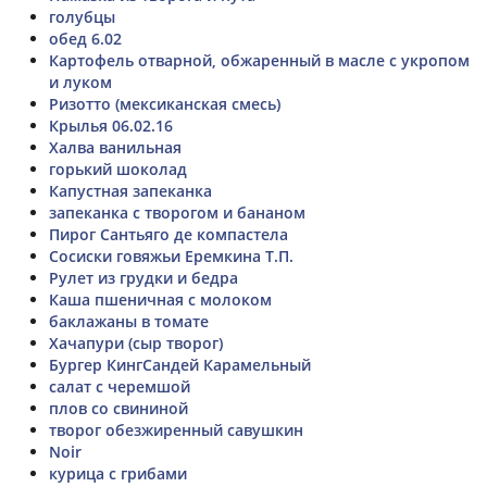
голубцы
обед 6.02
Картофель отварной, обжаренный в масле с укропом
и луком
Ризотто (мексиканская смесь)
Крылья 06.02.16
Халва ванильная
горький шоколад
Капустная запеканка
запеканка с творогом и бананом
Пирог Сантьяго де компастела
Сосиски говяжьи Еремкина Т.П.
Рулет из грудки и бедра
Каша пшеничная с молоком
баклажаны в томате
Хачапури (сыр творог)
Бургер КингСандей Карамельный
салат с черемшой
плов со свининой
творог обезжиренный савушкин
Noir
курица с грибами