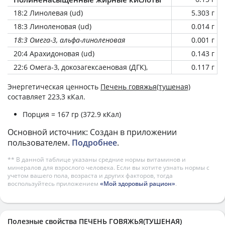
18:2 Линолевая (ud)
5.303 г
18:3 Линоленовая (ud)
0.014 г
18:3 Омега-3, альфа-линоленовая
0.001 г
20:4 Арахидоновая (ud)
0.143 г
22:6 Омега-3, докозагексаеновая (ДГК),
0.117 г
Энергетическая ценность
Печень говяжья(тушеная)
составляет 223,3 кКал.
Порция = 167 гр (372.9 кКал)
Основной источник: Создан в приложении
пользователем.
Подробнее
.
** В данной таблице указаны средние нормы витаминов и
минералов для взрослого человека. Если вы хотите узнать нормы с
учетом вашего пола, возраста и других факторов, тогда
воспользуйтесь приложением
«Мой здоровый рацион»
.
Полезные свойства ПЕЧЕНЬ ГОВЯЖЬЯ(ТУШЕНАЯ)