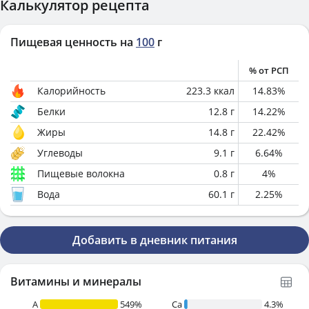
Калькулятор рецепта
Пищевая ценность на
100
г
% от РСП
Калорийность
223.3
ккал
14.83
%
Белки
12.8
г
14.22
%
Жиры
14.8
г
22.42
%
Углеводы
9.1
г
6.64
%
Пищевые волокна
0.8
г
4
%
Вода
60.1
г
2.25
%
Добавить в дневник питания
Витамины и минералы
A
549%
Ca
4.3%