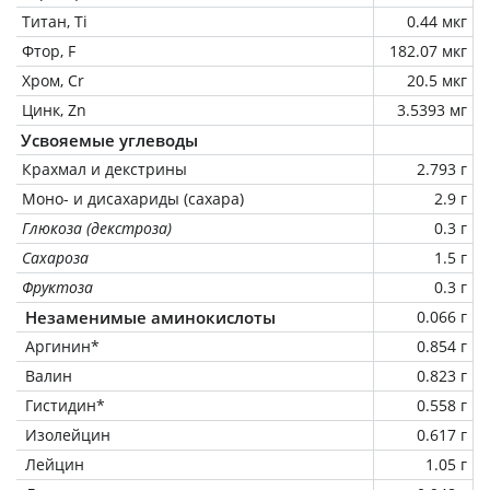
Титан, Ti
0.44 мкг
Фтор, F
182.07 мкг
Хром, Cr
20.5 мкг
Цинк, Zn
3.5393 мг
Усвояемые углеводы
Крахмал и декстрины
2.793 г
Моно- и дисахариды (сахара)
2.9 г
Глюкоза (декстроза)
0.3 г
Сахароза
1.5 г
Фруктоза
0.3 г
Незаменимые аминокислоты
0.066 г
Аргинин*
0.854 г
Валин
0.823 г
Гистидин*
0.558 г
Изолейцин
0.617 г
Лейцин
1.05 г