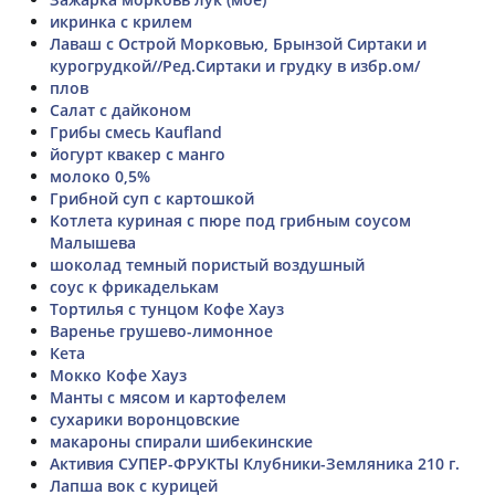
икринка с крилем
Лаваш с Острой Морковью, Брынзой Сиртаки и
курогрудкой//Ред.Сиртаки и грудку в избр.ом/
плов
Салат с дайконом
Грибы смесь Kaufland
йогурт квакер с манго
молоко 0,5%
Грибной суп с картошкой
Котлета куриная с пюре под грибным соусом
Малышева
шоколад темный пористый воздушный
соус к фрикаделькам
Тортилья с тунцом Кофе Хауз
Варенье грушево-лимонное
Кета
Мокко Кофе Хауз
Манты с мясом и картофелем
сухарики воронцовские
макароны спирали шибекинские
Активия СУПЕР-ФРУКТЫ Клубники-Земляника 210 г.
Лапша вок с курицей