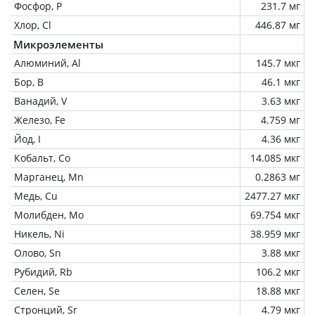
Фосфор, P
231.7 мг
Хлор, Cl
446.87 мг
Микроэлементы
Алюминий, Al
145.7 мкг
Бор, B
46.1 мкг
Ванадий, V
3.63 мкг
Железо, Fe
4.759 мг
Йод, I
4.36 мкг
Кобальт, Co
14.085 мкг
Марганец, Mn
0.2863 мг
Медь, Cu
2477.27 мкг
Молибден, Mo
69.754 мкг
Никель, Ni
38.959 мкг
Олово, Sn
3.88 мкг
Рубидий, Rb
106.2 мкг
Селен, Se
18.88 мкг
Стронций, Sr
4.79 мкг