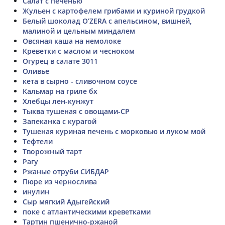
Салат с печенью
Жульен с картофелем грибами и куриной грудкой
Белый шоколад O’ZERA с апельсином, вишней,
малиной и цельным миндалем
Овсяная каша на немолоке
Креветки с маслом и чесноком
Огурец в салате 3011
Оливье
кета в сырно - сливочном соусе
Кальмар на гриле бх
Хлебцы лен-кунжут
Тыква тушеная с овощами-СР
Запеканка с курагой
Тушеная куриная печень с морковью и луком мой
Тефтели
Творожный тарт
Рагу
Ржаные отруби СИБДАР
Пюре из чернослива
инулин
Сыр мягкий Адыгейский
поке с атлантическими креветками
Тартин пшенично-ржаной