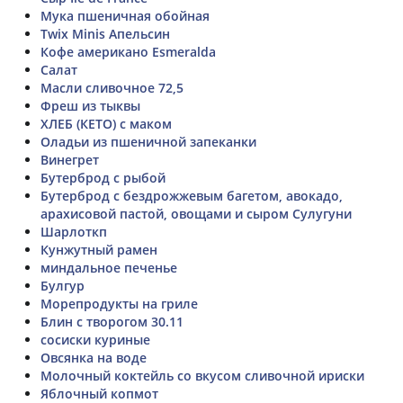
Мука пшеничная обойная
Twix Minis Апельсин
Кофе американо Esmeralda
Салат
Масли сливочное 72,5
Фреш из тыквы
ХЛЕБ (КЕТО) с маком
Оладьи из пшеничной запеканки
Винегрет
Бутерброд с рыбой
Бутерброд с бездрожжевым багетом, авокадо,
арахисовой пастой, овощами и сыром Сулугуни
Шарлоткп
Кунжутный рамен
миндальное печенье
Булгур
Морепродукты на гриле
Блин с творогом 30.11
сосиски куриные
Овсянка на воде
Молочный коктейль со вкусом сливочной ириски
Яблочный копмот