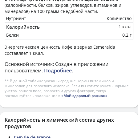
(калорийности, белков, жиров, углеводов, витаминов и
минералов) на
100 грамм
съедобной части.
Нутриент
Количество
Калорийность
1 ккал
Белки
0.2 г
Энергетическая ценность
Кофе в зернах Esmeralda
составляет 1 кКал.
Основной источник: Создан в приложении
пользователем.
Подробнее
.
** В данной таблице указаны средние нормы витаминов и
минералов для взрослого человека. Если вы хотите узнать нормы с
учетом вашего пола, возраста и других факторов, тогда
воспользуйтесь приложением
«Мой здоровый рацион»
.
Калорийность и химический состав других
продуктов
Сыр Ile de France