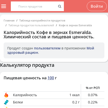
Войти
Главная
Таблица калорийности продуктов
Таблица продуктов пользователей
Кофе в зернах Esmeralda
Калорийность
Кофе в зернах Esmeralda
.
Химический состав и пищевая ценность.
Продукт создан
пользователем
в приложении
Мой
здоровый рацион
.
Калькулятор продукта
Пищевая ценность на
100
г
% от РСП
Калорийность
1
ккал
0.07
%
Белки
0.2
г
0.22
%