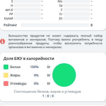
E
~
Mo
~
H
~
Se
~
вит.К
~
F
~
PP
~
Cr
~
Калий
~
Zn
~
Рейтинг
0
Большинство продуктов не может содержать полный набор
витаминов и минералов. Поэтому важно употреблять в пищу
разннообразные продукты, чтобы восполнять потребности
организма в витаминах и минералах.
Доля БЖУ в калорийности
Белки
100
%
0
г
Жиры
0
%
0
г
Углеводы
0
%
0
г
Соотношение белков, жиров и углеводов
1 : 0 : 0