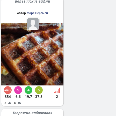
Бельгийские вафли
Автор
Море Перемен
354
6.6
19.7
37.5
2
3
6
Творожно-кабачковая