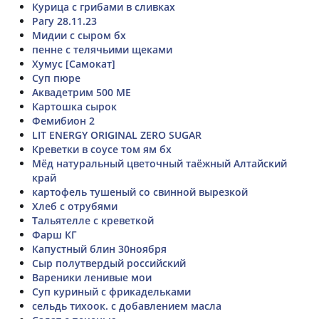
Курица с грибами в сливках
Рагу 28.11.23
Мидии с сыром бх
пенне с телячьими щеками
Хумус [Самокат]
Суп пюре
Аквадетрим 500 МЕ
Картошка сырок
Фемибион 2
LIT ENERGY ORIGINAL ZERO SUGAR
Креветки в соусе том ям бх
Мёд натуральный цветочный таёжный Алтайский
край
картофель тушеный со свинной вырезкой
Хлеб с отрубями
Тальятелле с креветкой
Фарш КГ
Капустный блин 30ноября
Сыр полутвердый российский
Вареники ленивые мои
Суп куриный с фрикадельками
сельдь тихоок. с добавлением масла