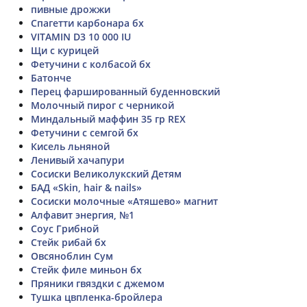
пивные дрожжи
Спагетти карбонара бх
VITAMIN D3 10 000 IU
Щи с курицей
Фетучини с колбасой бх
Батонче
Перец фаршированный буденновский
Молочный пирог с черникой
Миндальный маффин 35 гр REX
Фетучини с семгой бх
Кисель льняной
Ленивый хачапури
Сосиски Великолукский Детям
БАД «Skin, hair & nails»
Сосиски молочные «Атяшево» магнит
Алфавит энергия, №1
Соус Грибной
Стейк рибай бх
Овсяноблин Сум
Стейк филе миньон бх
Пряники гвяздки с джемом
Тушка цвпленка-бройлера