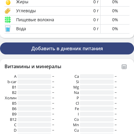
Жиры
0
г
0
%
Углеводы
0
г
0
%
Пищевые волокна
0
г
0
%
Вода
0
г
0
%
Добавить в дневник питания
Витамины и минералы
A
~
Ca
~
b-car
~
Si
~
В1
~
Mg
~
B2
~
Na
~
Холин
~
P
~
B5
~
Cl
~
B6
~
Fe
~
B9
~
I
~
B12
~
Co
~
C
~
Mn
~
D
~
Cu
~