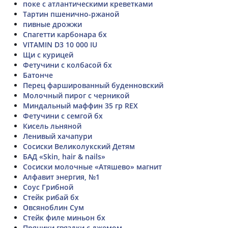
поке с атлантическими креветками
Тартин пшенично-ржаной
пивные дрожжи
Спагетти карбонара бх
VITAMIN D3 10 000 IU
Щи с курицей
Фетучини с колбасой бх
Батонче
Перец фаршированный буденновский
Молочный пирог с черникой
Миндальный маффин 35 гр REX
Фетучини с семгой бх
Кисель льняной
Ленивый хачапури
Сосиски Великолукский Детям
БАД «Skin, hair & nails»
Сосиски молочные «Атяшево» магнит
Алфавит энергия, №1
Соус Грибной
Стейк рибай бх
Овсяноблин Сум
Стейк филе миньон бх
Пряники гвяздки с джемом