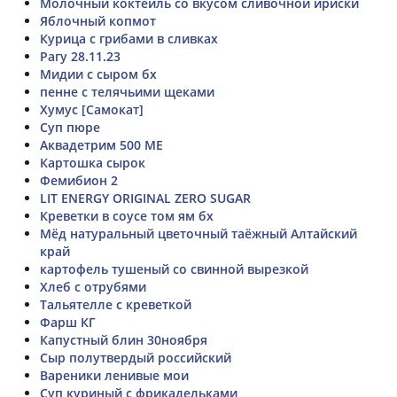
Молочный коктейль со вкусом сливочной ириски
Яблочный копмот
Курица с грибами в сливках
Рагу 28.11.23
Мидии с сыром бх
пенне с телячьими щеками
Хумус [Самокат]
Суп пюре
Аквадетрим 500 МЕ
Картошка сырок
Фемибион 2
LIT ENERGY ORIGINAL ZERO SUGAR
Креветки в соусе том ям бх
Мёд натуральный цветочный таёжный Алтайский
край
картофель тушеный со свинной вырезкой
Хлеб с отрубями
Тальятелле с креветкой
Фарш КГ
Капустный блин 30ноября
Сыр полутвердый российский
Вареники ленивые мои
Суп куриный с фрикадельками