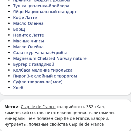
Тушка цвпленка-бройлера
Яйцо Национальный стандарт
Кофе Латте
Масло Олейна
Борщ
Напиток Латте
Мясные чипсы
Масло Олейна
Салат кур +ананас+грибы
Magnesium Chelated Norway nature
Бургер с говядиной
Колбаса мелонка тирольска
Пирог 3-х слойный с творогом
Суфле творожное( мое)
Хлеб
Метки:
Сыр Ile de France
калорийность 352 кКал,
химический состав, питательная ценность, витамины,
минералы, чем полезен Сыр Ile de France, калории,
нутриенты, полезные свойства Сыр Ile de France