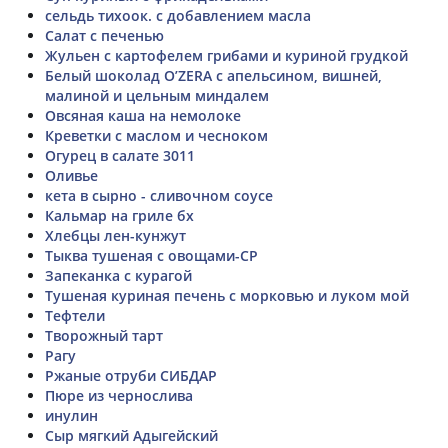
сельдь тихоок. с добавлением масла
Салат с печенью
Жульен с картофелем грибами и куриной грудкой
Белый шоколад O’ZERA с апельсином, вишней,
малиной и цельным миндалем
Овсяная каша на немолоке
Креветки с маслом и чесноком
Огурец в салате 3011
Оливье
кета в сырно - сливочном соусе
Кальмар на гриле бх
Хлебцы лен-кунжут
Тыква тушеная с овощами-СР
Запеканка с курагой
Тушеная куриная печень с морковью и луком мой
Тефтели
Творожный тарт
Рагу
Ржаные отруби СИБДАР
Пюре из чернослива
инулин
Сыр мягкий Адыгейский