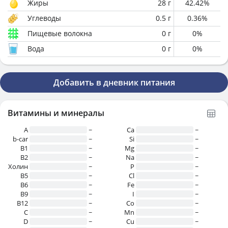
Жиры
28
г
42.42
%
Углеводы
0.5
г
0.36
%
Пищевые волокна
0
г
0
%
Вода
0
г
0
%
Добавить в дневник питания
Витамины и минералы
A
~
Ca
~
b-car
~
Si
~
В1
~
Mg
~
B2
~
Na
~
Холин
~
P
~
B5
~
Cl
~
B6
~
Fe
~
B9
~
I
~
B12
~
Co
~
C
~
Mn
~
D
~
Cu
~