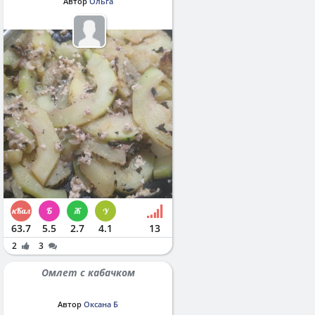
Автор
Ольга
63.7
5.5
2.7
4.1
13
2
3
Омлет с кабачком
Автор
Оксана Б