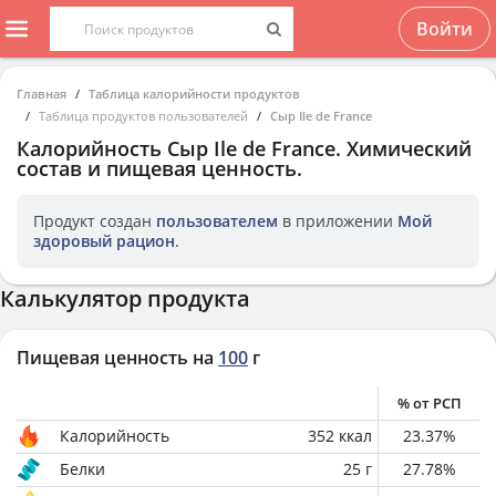
Войти
Главная
Таблица калорийности продуктов
Таблица продуктов пользователей
Сыр Ile de France
Калорийность
Сыр Ile de France
. Химический
состав и пищевая ценность.
Продукт создан
пользователем
в приложении
Мой
здоровый рацион
.
Калькулятор продукта
Пищевая ценность на
100
г
% от РСП
Калорийность
352
ккал
23.37
%
Белки
25
г
27.78
%