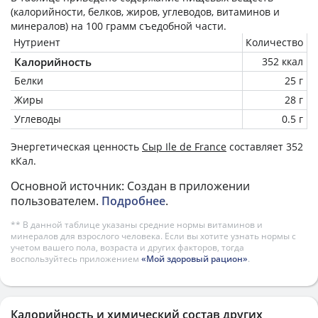
(калорийности, белков, жиров, углеводов, витаминов и
минералов) на
100 грамм
съедобной части.
Нутриент
Количество
Калорийность
352 ккал
Белки
25 г
Жиры
28 г
Углеводы
0.5 г
Энергетическая ценность
Сыр Ile de France
составляет 352
кКал.
Основной источник: Создан в приложении
пользователем.
Подробнее
.
** В данной таблице указаны средние нормы витаминов и
минералов для взрослого человека. Если вы хотите узнать нормы с
учетом вашего пола, возраста и других факторов, тогда
воспользуйтесь приложением
«Мой здоровый рацион»
.
Калорийность и химический состав других