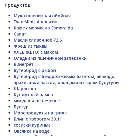
продуктов
Мука пшеничная обойная
Twix Minis Апельсин
Кофе американо Esmeralda
Салат
Масли сливочное 72,5
Фреш из тыквы
ХЛЕБ (КЕТО) с маком
Оладьи из пшеничной запеканки
Винегрет
Бутерброд с рыбой
Бутерброд с бездрожжевым багетом, авокадо,
арахисовой пастой, овощами и сыром Сулугуни
Шарлоткп
Кунжутный рамен
миндальное печенье
Булгур
Морепродукты на гриле
Блин с творогом 30.11
сосиски куриные
Овсянка на воде