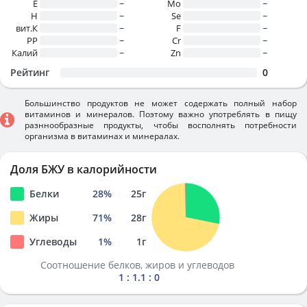
E
~
Mo
~
H
~
Se
~
вит.К
~
F
~
PP
~
Cr
~
Калий
~
Zn
~
Рейтинг
0
Большинство продуктов не может содержать полный набор
витаминов и минералов. Поэтому важно употреблять в пищу
разннообразные продукты, чтобы восполнять потребности
организма в витаминах и минералах.
Доля БЖУ в калорийности
Белки
28
%
25
г
Жиры
71
%
28
г
Углеводы
1
%
1
г
Соотношение белков, жиров и углеводов
1 : 1.1 : 0