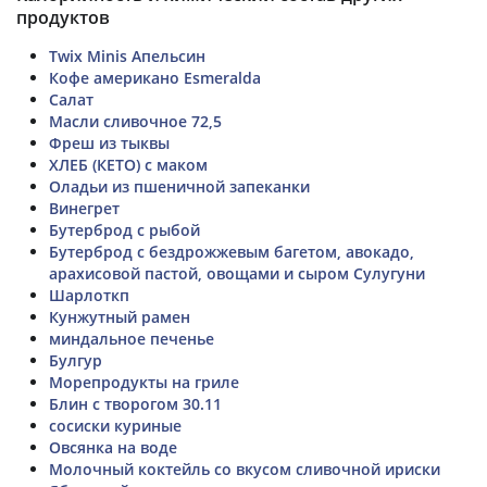
продуктов
Twix Minis Апельсин
Кофе американо Esmeralda
Салат
Масли сливочное 72,5
Фреш из тыквы
ХЛЕБ (КЕТО) с маком
Оладьи из пшеничной запеканки
Винегрет
Бутерброд с рыбой
Бутерброд с бездрожжевым багетом, авокадо,
арахисовой пастой, овощами и сыром Сулугуни
Шарлоткп
Кунжутный рамен
миндальное печенье
Булгур
Морепродукты на гриле
Блин с творогом 30.11
сосиски куриные
Овсянка на воде
Молочный коктейль со вкусом сливочной ириски