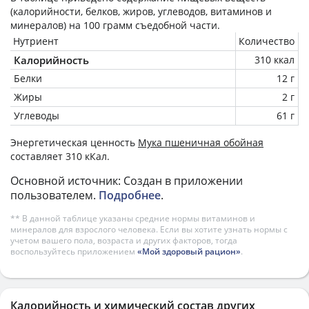
(калорийности, белков, жиров, углеводов, витаминов и
минералов) на
100 грамм
съедобной части.
Нутриент
Количество
Калорийность
310 ккал
Белки
12 г
Жиры
2 г
Углеводы
61 г
Энергетическая ценность
Мука пшеничная обойная
составляет 310 кКал.
Основной источник: Создан в приложении
пользователем.
Подробнее
.
** В данной таблице указаны средние нормы витаминов и
минералов для взрослого человека. Если вы хотите узнать нормы с
учетом вашего пола, возраста и других факторов, тогда
воспользуйтесь приложением
«Мой здоровый рацион»
.
Калорийность и химический состав других