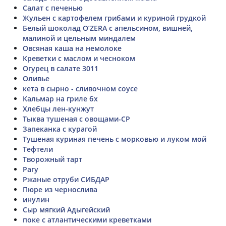
Салат с печенью
Жульен с картофелем грибами и куриной грудкой
Белый шоколад O’ZERA с апельсином, вишней,
малиной и цельным миндалем
Овсяная каша на немолоке
Креветки с маслом и чесноком
Огурец в салате 3011
Оливье
кета в сырно - сливочном соусе
Кальмар на гриле бх
Хлебцы лен-кунжут
Тыква тушеная с овощами-СР
Запеканка с курагой
Тушеная куриная печень с морковью и луком мой
Тефтели
Творожный тарт
Рагу
Ржаные отруби СИБДАР
Пюре из чернослива
инулин
Сыр мягкий Адыгейский
поке с атлантическими креветками