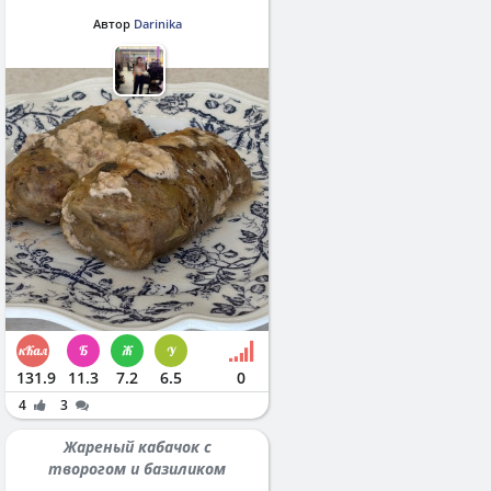
Автор
Darinika
131.9
11.3
7.2
6.5
0
4
3
Жареный кабачок с
творогом и базиликом