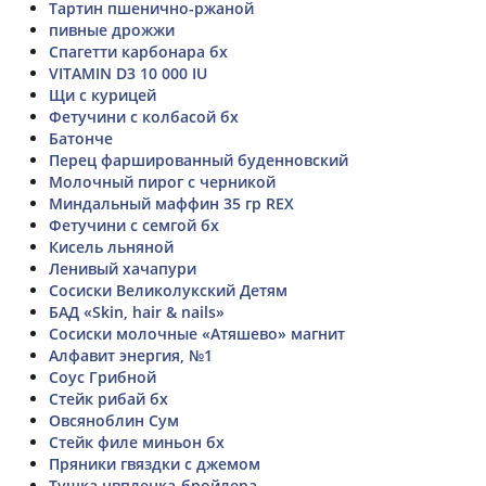
Тартин пшенично-ржаной
пивные дрожжи
Спагетти карбонара бх
VITAMIN D3 10 000 IU
Щи с курицей
Фетучини с колбасой бх
Батонче
Перец фаршированный буденновский
Молочный пирог с черникой
Миндальный маффин 35 гр REX
Фетучини с семгой бх
Кисель льняной
Ленивый хачапури
Сосиски Великолукский Детям
БАД «Skin, hair & nails»
Сосиски молочные «Атяшево» магнит
Алфавит энергия, №1
Соус Грибной
Стейк рибай бх
Овсяноблин Сум
Стейк филе миньон бх
Пряники гвяздки с джемом
Тушка цвпленка-бройлера