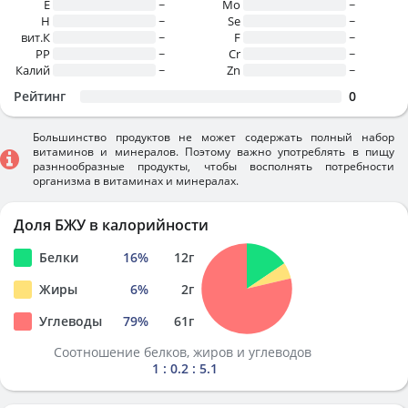
E
~
Mo
~
H
~
Se
~
вит.К
~
F
~
PP
~
Cr
~
Калий
~
Zn
~
Рейтинг
0
Большинство продуктов не может содержать полный набор
витаминов и минералов. Поэтому важно употреблять в пищу
разннообразные продукты, чтобы восполнять потребности
организма в витаминах и минералах.
Доля БЖУ в калорийности
Белки
16
%
12
г
Жиры
6
%
2
г
Углеводы
79
%
61
г
Соотношение белков, жиров и углеводов
1 : 0.2 : 5.1