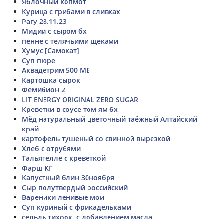
Яблочный копмот
Курица с грибами в сливках
Рагу 28.11.23
Мидии с сыром бх
пенне с телячьими щеками
Хумус [Самокат]
Суп пюре
Аквадетрим 500 МЕ
Картошка сырок
Фемибион 2
LIT ENERGY ORIGINAL ZERO SUGAR
Креветки в соусе том ям бх
Мёд натуральный цветочный таёжный Алтайский
край
картофель тушеный со свинной вырезкой
Хлеб с отрубями
Тальятелле с креветкой
Фарш КГ
Капустный блин 30ноября
Сыр полутвердый российский
Вареники ленивые мои
Суп куриный с фрикадельками
сельдь тихоок. с добавлением масла