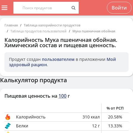
Войти
Главная
Таблица калорийности продуктов
Таблица продуктов пользователей
Мука пшеничная обойная
Калорийность
Мука пшеничная обойная
.
Химический состав и пищевая ценность.
Продукт создан
пользователем
в приложении
Мой
здоровый рацион
.
Калькулятор продукта
Пищевая ценность на
100
г
% от РСП
Калорийность
310
ккал
20.58
%
Белки
12
г
13.33
%