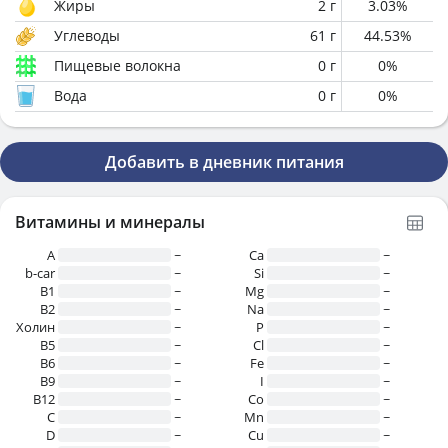
Жиры
2
г
3.03
%
Углеводы
61
г
44.53
%
Пищевые волокна
0
г
0
%
Вода
0
г
0
%
Добавить в дневник питания
Витамины и минералы
A
~
Ca
~
b-car
~
Si
~
В1
~
Mg
~
B2
~
Na
~
Холин
~
P
~
B5
~
Cl
~
B6
~
Fe
~
B9
~
I
~
B12
~
Co
~
C
~
Mn
~
D
~
Cu
~