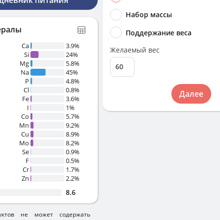
 дневник питания
Набор массы
ералы
Поддержание веса
Ca
3.9%
Желаемый вес
Si
24%
Mg
5.8%
Na
45%
P
4.8%
Cl
0.8%
Далее
Fe
3.6%
I
1%
Co
5.7%
Mn
9.2%
Cu
8.9%
Mo
8.2%
Se
0.9%
F
0.5%
Cr
1.7%
Zn
2.2%
8.6
уктов не может содержать