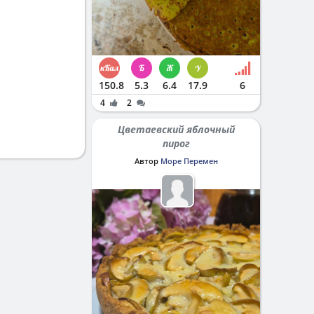
150.8
5.3
6.4
17.9
6
4
2
Цветаевский яблочный
пирог
Автор
Море Перемен