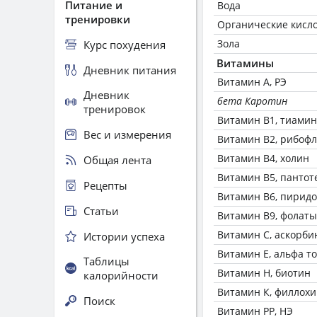
Питание и
Вода
тренировки
Органические кисл
Зола
Курс похудения
Витамины
Дневник питания
Витамин А, РЭ
Дневник
бета Каротин
тренировок
Витамин В1, тиамин
Вес и измерения
Витамин В2, рибоф
Витамин В4, холин
Общая лента
Витамин В5, пантот
Рецепты
Витамин В6, пирид
Статьи
Витамин В9, фолаты
Витамин C, аскорби
Истории успеха
Витамин Е, альфа т
Таблицы
Витамин Н, биотин
калорийности
Витамин К, филлох
Поиск
Витамин РР, НЭ