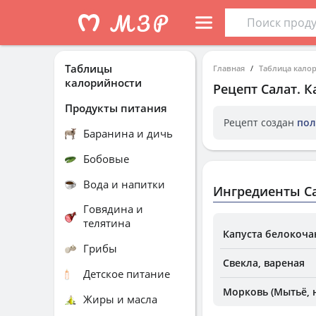
Таблицы
Главная
Таблица кало
калорийности
Рецепт
Салат
. 
Продукты питания
Рецепт создан
пол
Баранина и дичь
Бобовые
Вода и напитки
Ингредиенты С
Говядина и
телятина
Капуста белокоча
Грибы
Свекла, вареная
Детское питание
Морковь (Мытьё, 
Жиры и масла