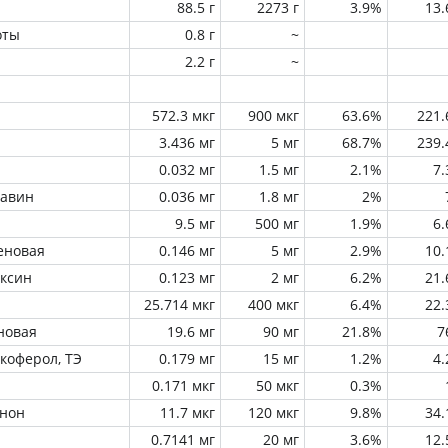
88.5 г
2273 г
3.9%
13
оты
0.8 г
~
2.2 г
~
572.3 мкг
900 мкг
63.6%
221
3.436 мг
5 мг
68.7%
239
0.032 мг
1.5 мг
2.1%
7
лавин
0.036 мг
1.8 мг
2%
9.5 мг
500 мг
1.9%
6
еновая
0.146 мг
5 мг
2.9%
10
оксин
0.123 мг
2 мг
6.2%
21
25.714 мкг
400 мкг
6.4%
22
новая
19.6 мг
90 мг
21.8%
7
окоферол, ТЭ
0.179 мг
15 мг
1.2%
4
0.171 мкг
50 мкг
0.3%
инон
11.7 мкг
120 мкг
9.8%
34
0.7141 мг
20 мг
3.6%
12