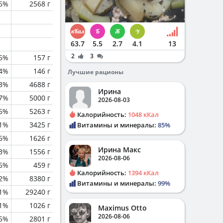
.6%
2568 г
63.7
5.5
2.7
4.1
13
2
3
.6%
157 г
.4%
146 г
Лучшие рационы
.3%
4688 г
Ирина
7%
5000 г
2026-08-03
.6%
5263 г
Калорийность:
1048 кКал
.1%
3425 г
Витамины и минералы:
85%
.6%
1626 г
Ирина Макс
.3%
1556 г
2026-08-06
6%
459 г
Калорийность:
1394 кКал
.2%
8380 г
Витамины и минералы:
99%
1%
29240 г
.1%
1026 г
Maximus Otto
2026-08-06
.5%
2801 г