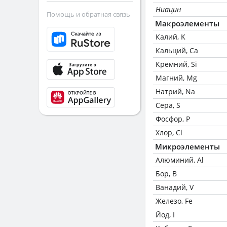
Ниацин
Помощь и обратная связь
Макроэлементы
Калий, K
Кальций, Ca
Кремний, Si
Магний, Mg
Натрий, Na
Сера, S
Фосфор, P
Хлор, Cl
Микроэлементы
Алюминий, Al
Бор, B
Ванадий, V
Железо, Fe
Йод, I