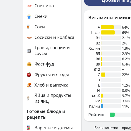
Добавить в
Свинина
Снеки
Витамины и мин
Соки
A
64%
b-car
69%
Сосиски и колбаса
В1
2.1%
B2
2%
Травы, специи и
Холин
1.9%
соусы
B5
2.9%
B6
6.2%
Фаст-фуд
B9
6.4%
B12
~
Фрукты и ягоды
C
22%
D
~
Хлеб и выпечка
E
1.2%
H
0.3%
Яйца и продукты
вит.К
9.7%
из яиц
PP
3.6%
Калий
11%
Готовые блюда и
Рейтинг
рецепты
Варенье и джемы
Большинство прод