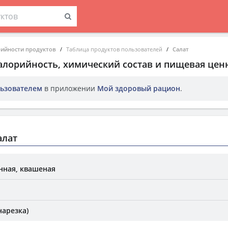
рийности продуктов
Таблица продуктов пользователей
Салат
Калорийность, химический состав и пищевая цен
ьзователем
в приложении
Мой здоровый рацион
.
алат
нная, квашеная
нарезка)