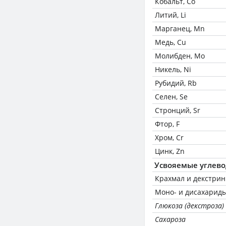
Кобальт, Co
Литий, Li
Марганец, Mn
Медь, Cu
Молибден, Mo
Никель, Ni
Рубидий, Rb
Селен, Se
Стронций, Sr
Фтор, F
Хром, Cr
Цинк, Zn
Усвояемые углев
Крахмал и декстри
Моно- и дисахариды
Глюкоза (декстроза)
Сахароза