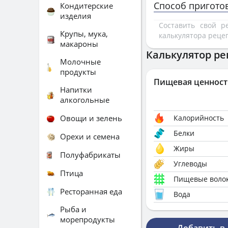
Способ пригото
Кондитерские
изделия
Составить свой 
Крупы, мука,
калькулятора реце
макароны
Калькулятор ре
Молочные
продукты
Пищевая ценност
Напитки
алкогольные
Овощи и зелень
Калорийность
Белки
Орехи и семена
Жиры
Полуфабрикаты
Углеводы
Птица
Пищевые воло
Ресторанная еда
Вода
Рыба и
морепродукты