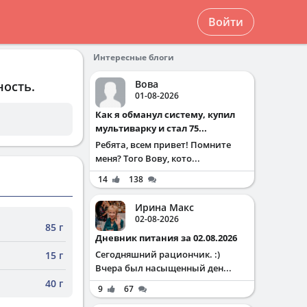
Войти
Интересные блоги
Вова
ность.
01-08-2026
Как я обманул систему, купил
мультиварку и стал 75...
Ребята, всем привет! Помните
меня? Того Вову, кото...
14
138
Ирина Макс
02-08-2026
85 г
Дневник питания за 02.08.2026
Сегодняшний рациончик. :)
15 г
Вчера был насыщенный ден...
40 г
9
67