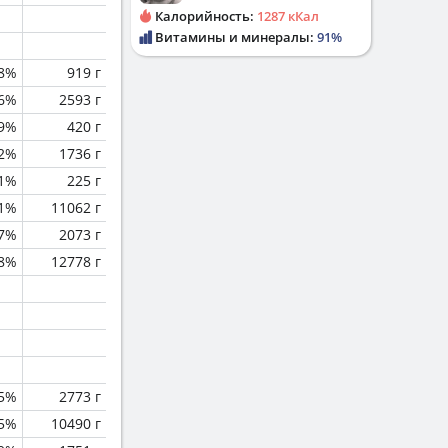
Калорийность:
1287 кКал
Витамины и минералы:
91%
8%
919 г
.6%
2593 г
.9%
420 г
.2%
1736 г
.1%
225 г
.1%
11062 г
.7%
2073 г
.8%
12778 г
.5%
2773 г
.5%
10490 г