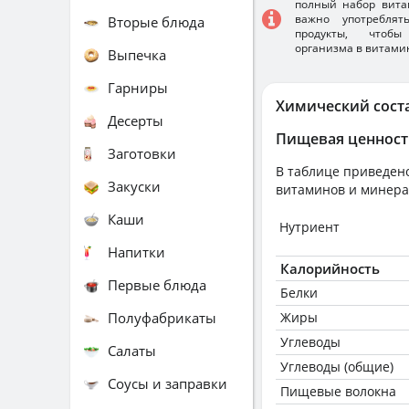
полный набор вита
важно употребля
Вторые блюда
продукты, чтобы
организма в витами
Выпечка
Гарниры
Химический сост
Десерты
Пищевая ценност
Заготовки
В таблице приведено
Закуски
витаминов и минера
Каши
Нутриент
Напитки
Калорийность
Первые блюда
Белки
Полуфабрикаты
Жиры
Углеводы
Салаты
Углеводы (общие)
Соусы и заправки
Пищевые волокна