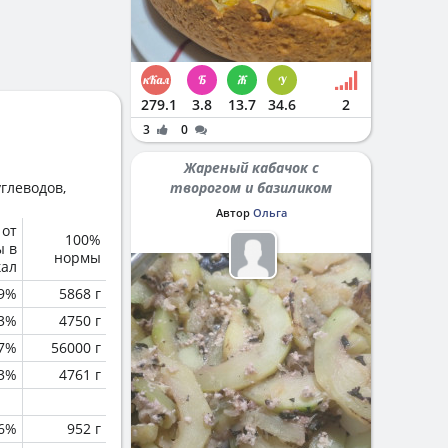
279.1
3.8
13.7
34.6
2
3
0
Жареный кабачок с
глеводов,
творогом и базиликом
Автор
Ольга
 от
100%
ы в
нормы
кал
.9%
5868 г
.3%
4750 г
.7%
56000 г
.3%
4761 г
.6%
952 г