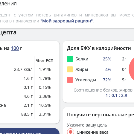
вления
рецепт с учетом потерь витаминов и минералов вы може
птов в приложении
"Мой здоровый рацион"
.
цепта
ь на
100
г
Доля БЖУ в калорийности
Белки
25
%
2
г
% от РСП
28.7
ккал
1.91
%
Жиры
4
%
0
г
1.6
г
1.78
%
Углеводы
72
%
5
г
0.1
г
0.15
%
Соотношение белков, жиров 
1 : 0.1 : 2.9
4.6
г
3.36
%
кна
2.1
г
10.5
%
88.5
г
3.31
%
Получите персональные р
Укажите вашу цель
Снижение веса