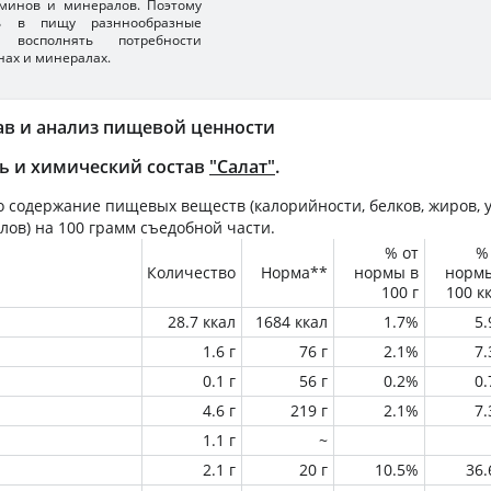
минов и минералов. Поэтому
ть в пищу разннообразные
 восполнять потребности
нах и минералах.
ав и анализ пищевой ценности
ь и химический состав
"Салат"
.
 содержание пищевых веществ (калорийности, белков, жиров, у
лов) на
100 грамм
съедобной части.
% от
%
Количество
Норма**
нормы в
норм
100 г
100 к
28.7 ккал
1684 ккал
1.7%
5
1.6 г
76 г
2.1%
7
0.1 г
56 г
0.2%
0
4.6 г
219 г
2.1%
7
1.1 г
~
2.1 г
20 г
10.5%
36