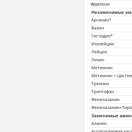
Фруктоза
Незаменимые ам
Аргинин*
Валин
Гистидин*
Изолейцин
Лейцин
Лизин
Метионин
Метионин + Цисте
Треонин
Триптофан
Фенилаланин
Фенилаланин+Тиро
Заменимые амин
Аланин
Аспарагиновая кис