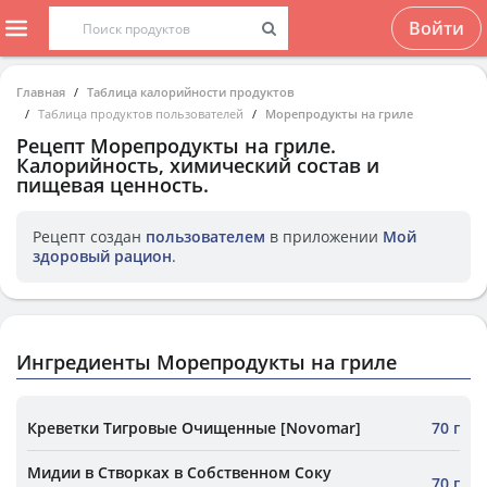
Войти
Главная
Таблица калорийности продуктов
Таблица продуктов пользователей
Морепродукты на гриле
Рецепт
Морепродукты на гриле
.
Калорийность, химический состав и
пищевая ценность.
Рецепт создан
пользователем
в приложении
Мой
здоровый рацион
.
Ингредиенты Морепродукты на гриле
Креветки Тигровые Очищенные [Novomar]
70 г
Мидии в Створках в Собственном Соку
70 г