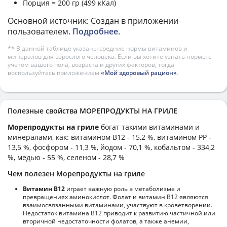
Порция = 200 гр (499 кКал)
Основной источник: Создан в приложении
пользователем.
Подробнее
.
** В данной таблице указаны средние нормы витаминов и
минералов для взрослого человека. Если вы хотите узнать нормы с
учетом вашего пола, возраста и других факторов, тогда
воспользуйтесь приложением
«Мой здоровый рацион»
.
Полезные свойства МОРЕПРОДУКТЫ НА ГРИЛЕ
Морепродукты на гриле
богат такими витаминами и
минералами, как: витамином B12 - 15,2 %, витамином PP -
13,5 %, фосфором - 11,3 %, йодом - 70,1 %, кобальтом - 334,2
%, медью - 55 %, селеном - 28,7 %
Чем полезен Морепродукты на гриле
Витамин В12
играет важную роль в метаболизме и
превращениях аминокислот. Фолат и витамин В12 являются
взаимосвязанными витаминами, участвуют в кроветворении.
Недостаток витамина В12 приводит к развитию частичной или
вторичной недостаточности фолатов, а также анемии,