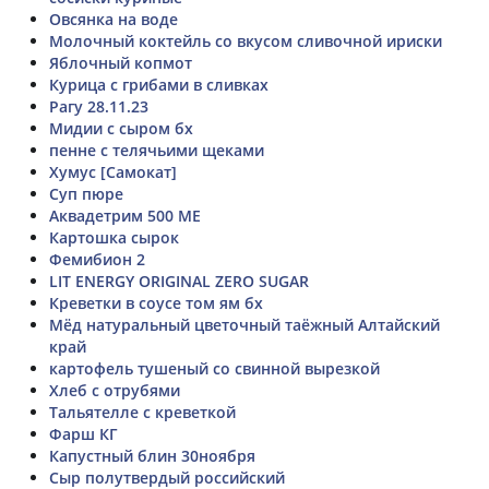
Овсянка на воде
Молочный коктейль со вкусом сливочной ириски
Яблочный копмот
Курица с грибами в сливках
Рагу 28.11.23
Мидии с сыром бх
пенне с телячьими щеками
Хумус [Самокат]
Суп пюре
Аквадетрим 500 МЕ
Картошка сырок
Фемибион 2
LIT ENERGY ORIGINAL ZERO SUGAR
Креветки в соусе том ям бх
Мёд натуральный цветочный таёжный Алтайский
край
картофель тушеный со свинной вырезкой
Хлеб с отрубями
Тальятелле с креветкой
Фарш КГ
Капустный блин 30ноября
Сыр полутвердый российский