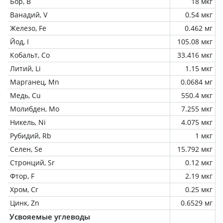
Бор, B
18 мкг
Ванадий, V
0.54 мкг
Железо, Fe
0.462 мг
Йод, I
105.08 мкг
Кобальт, Co
33.416 мкг
Литий, Li
1.15 мкг
Марганец, Mn
0.0684 мг
Медь, Cu
550.4 мкг
Молибден, Mo
7.255 мкг
Никель, Ni
4.075 мкг
Рубидий, Rb
1 мкг
Селен, Se
15.792 мкг
Стронций, Sr
0.12 мкг
Фтор, F
2.19 мкг
Хром, Cr
0.25 мкг
Цинк, Zn
0.6529 мг
Усвояемые углеводы