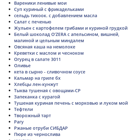
Вареники ленивые мои
Суп куриный с фрикадельками
сельдь тихоок. с добавлением масла
Салат с печенью
Жульен с картофелем грибами и куриной грудкой
Белый шоколад O’ZERA с апельсином, вишней,
малиной и цельным миндалем
Овсяная каша на немолоке
Креветки с маслом и чесноком
Огурец в салате 3011
Оливье
кета в сырно - сливочном соусе
Кальмар на гриле бх
Хлебцы лен-кунжут
Тыква тушеная с овощами-СР
Запеканка с курагой
Тушеная куриная печень с морковью и луком мой
Тефтели
Творожный тарт
Рагу
Ржаные отруби СИБДАР
Пюре из чернослива