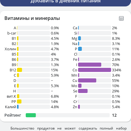
Добавить в дневник питания
Витамины и минералы
A
0.9%
Ca
2%
b-car
0.6%
Si
1%
В1
4.5%
Mg
8.3%
B2
1.9%
Na
3.1%
Холин
4.7%
P
11%
B5
4%
Cl
0.1%
B6
3.7%
Fe
2.6%
B9
1.3%
I
70%
B12
15%
Co
334%
C
5.9%
Mn
3.4%
D
~
Cu
55%
E
5.3%
Mo
10%
H
~
Se
29%
вит.К
6.8%
F
0.1%
PP
14%
Cr
0.5%
Калий
4.8%
Zn
5.4%
Рейтинг
12
Большинство продуктов не может содержать полный набор