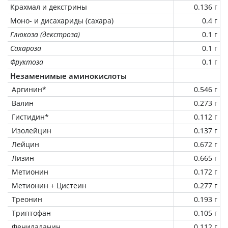
Крахмал и декстрины
0.136 г
Моно- и дисахариды (сахара)
0.4 г
Глюкоза (декстроза)
0.1 г
Сахароза
0.1 г
Фруктоза
0.1 г
Незаменимые аминокислоты
Аргинин*
0.546 г
Валин
0.273 г
Гистидин*
0.112 г
Изолейцин
0.137 г
Лейцин
0.672 г
Лизин
0.665 г
Метионин
0.172 г
Метионин + Цистеин
0.277 г
Треонин
0.193 г
Триптофан
0.105 г
Фенилаланин
0.112 г