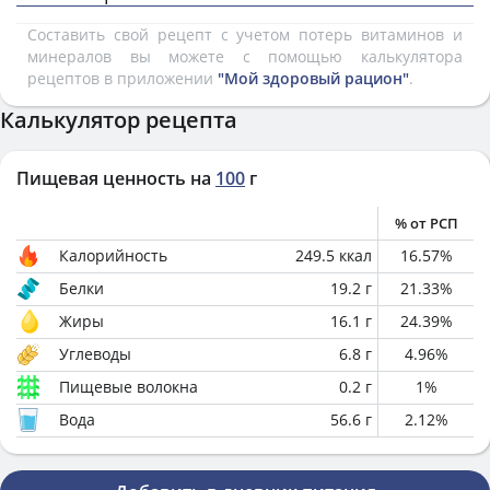
Составить свой рецепт с учетом потерь витаминов и
минералов вы можете с помощью калькулятора
рецептов в приложении
"Мой здоровый рацион"
.
Калькулятор рецепта
Пищевая ценность на
100
г
% от РСП
Калорийность
249.5
ккал
16.57
%
Белки
19.2
г
21.33
%
Жиры
16.1
г
24.39
%
Углеводы
6.8
г
4.96
%
Пищевые волокна
0.2
г
1
%
Вода
56.6
г
2.12
%