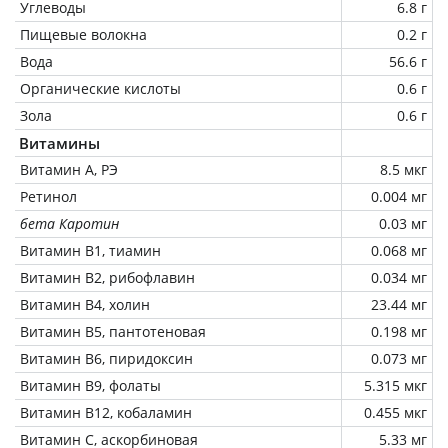
Углеводы
6.8 г
Пищевые волокна
0.2 г
Вода
56.6 г
Органические кислоты
0.6 г
Зола
0.6 г
Витамины
Витамин А, РЭ
8.5 мкг
Ретинол
0.004 мг
бета Каротин
0.03 мг
Витамин В1, тиамин
0.068 мг
Витамин В2, рибофлавин
0.034 мг
Витамин В4, холин
23.44 мг
Витамин В5, пантотеновая
0.198 мг
Витамин В6, пиридоксин
0.073 мг
Витамин В9, фолаты
5.315 мкг
Витамин В12, кобаламин
0.455 мкг
Витамин C, аскорбиновая
5.33 мг