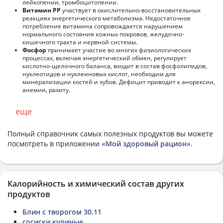
лейкопении, тромбоцитопении.
Витамин РР
участвует в окислительно-восстановительных
реакциях энергетического метаболизма. Недостаточное
потребление витамина сопровождается нарушением
нормального состояния кожных покровов, желудочно-
кишечного тракта и нервной системы.
Фосфор
принимает участие во многих физиологических
процессах, включая энергетический обмен, регулирует
кислотно-щелочного баланса, входит в состав фосфолипидов,
нуклеотидов и нуклеиновых кислот, необходим для
минерализации костей и зубов. Дефицит приводит к анорексии,
анемии, рахиту.
еще
Полный справочник самых полезных продуктов вы можете
посмотреть в приложении
«Мой здоровый рацион»
.
Калорийность и химический состав других
продуктов
Блин с творогом 30.11
сосиски куриные