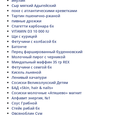
инулин
Сыр мягкий Адыгейский
поке с атлантическими креветками
Тартин пшенично-ржаной
пивные дрожжи
Спагетти карбонара бх
VITAMIN D3 10 000 IU
Щи с курицей
Фетучини с колбасой бх
Батонче
Перец фаршированный буденновский
Молочный пирог с черникой
Миндальный маффин 35 гр REX
Фетучини с семгой бх
Кисель льняной
Ленивый хачапури
Сосиски Великолукский Детям
БАД «Skin, hair & nails»
Сосиски молочные «Атяшево» магнит
Алфавит энергия, №1
Соус Грибной
Стейк рибай бх
Овсяноблин Сум