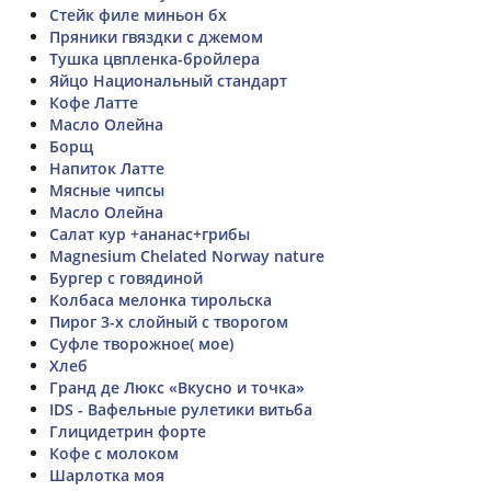
Стейк филе миньон бх
Пряники гвяздки с джемом
Тушка цвпленка-бройлера
Яйцо Национальный стандарт
Кофе Латте
Масло Олейна
Борщ
Напиток Латте
Мясные чипсы
Масло Олейна
Салат кур +ананас+грибы
Magnesium Chelated Norway nature
Бургер с говядиной
Колбаса мелонка тирольска
Пирог 3-х слойный с творогом
Суфле творожное( мое)
Хлеб
Гранд де Люкс «Вкусно и точка»
IDS - Вафельные рулетики витьба
Глицидетрин форте
Кофе с молоком
Шарлотка моя