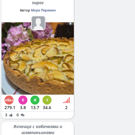
пирог
Автор
Море Перемен
279.1
3.8
13.7
34.6
2
3
0
Яичница с кабачками и
шампиньонами