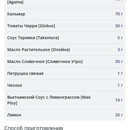
[Agama]
Кальмар
70 г
Томаты Черри [Globus]
30 г
Соус Терияки [Takemura]
5 г
Масло Растительное [Олейна]
3 г
Масло Сливочное [Сливочное Утро]
30 г
Петрушка свежая
1 г
Чеснок
1 г
Вьетнамский Соус с Лемонграссом [Mae
10 г
Ploy]
Лимон
20 г
Способ приготовления