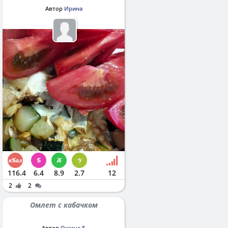
Автор
Ирина
116.4
6.4
8.9
2.7
12
2
2
Омлет с кабачком
Автор
Оксана Б