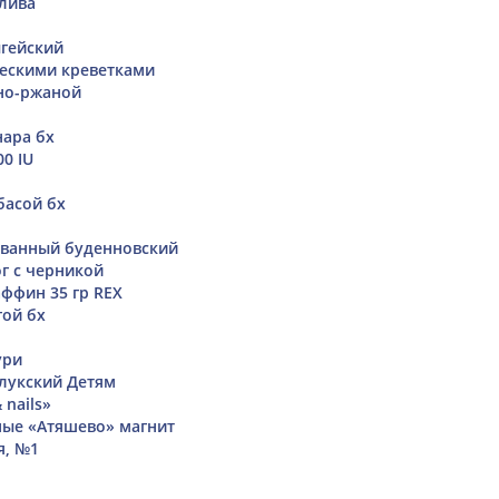
лива
гейский
ческими креветками
но-ржаной
нара бх
00 IU
басой бх
ванный буденновский
г с черникой
ффин 35 гр REX
гой бх
ури
лукский Детям
 nails»
ые «Атяшево» магнит
я, №1