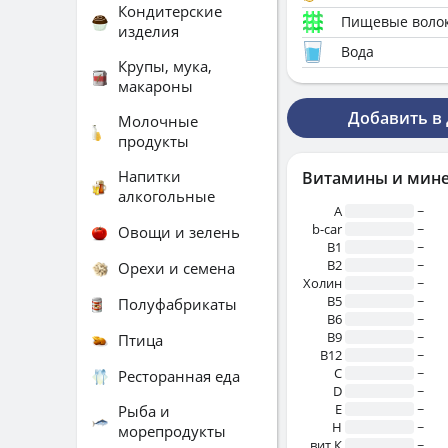
Кондитерские
Пищевые воло
изделия
Вода
Крупы, мука,
макароны
Добавить в
Молочные
продукты
Напитки
Витамины и мин
алкогольные
A
~
b-car
~
Овощи и зелень
В1
~
B2
~
Орехи и семена
Холин
~
B5
~
Полуфабрикаты
B6
~
B9
~
Птица
B12
~
C
~
Ресторанная еда
D
~
E
~
Рыба и
H
~
морепродукты
вит.К
~