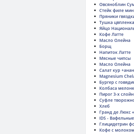
Овсяноблин Су
Стейк филе мин
Пряники гвяздк
Тушка цвпленк
Яйцо Национал
Кофе Латте
Масло Олейна
Борщ
Напиток Латте
Мясные чипсы
Масло Олейна
Салат кур +ана
Magnesium Chel
Бургер с говяд
Колбаса мелонк
Пирог 3-х слой
Суфле творожно
Хлеб
Гранд де Люкс 
IDS - Вафельны
Глицидетрин ф
Кофе с молоко