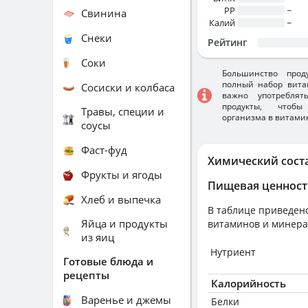
PP
~
Свинина
Калий
~
Снеки
Рейтинг
Соки
Большинство прод
полный набор вита
Сосиски и колбаса
важно употребля
продукты, чтобы
Травы, специи и
организма в витами
соусы
Фаст-фуд
Химический сост
Фрукты и ягоды
Пищевая ценност
Хлеб и выпечка
В таблице приведено
Яйца и продукты
витаминов и минера
из яиц
Нутриент
Готовые блюда и
рецепты
Калорийность
Варенье и джемы
Белки