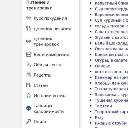
Питание и
Капустный блин
тренировки
Сыр полутверд
Вареники лени
Курс похудения
Суп куриный с 
сельдь тихоок.
Дневник питания
Салат с печень
Жульен с карто
Дневник
Белый шоколад 
тренировок
Овсяная каша н
Вес и измерения
Креветки с мас
Огурец в салате
Общая лента
Оливье
кета в сырно - 
Рецепты
Кальмар на гри
Хлебцы лен-ку
Статьи
Тыква тушеная 
Запеканка с ку
Истории успеха
Тушеная курина
Таблицы
Тефтели
калорийности
Творожный тар
Рагу
Поиск
Ржаные отруби