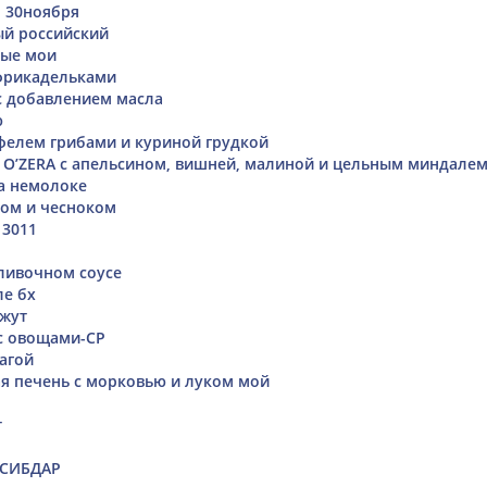
 30ноября
ый российский
вые мои
фрикадельками
 с добавлением масла
ю
фелем грибами и куриной грудкой
O’ZERA с апельсином, вишней, малиной и цельным миндале
а немолоке
лом и чесноком
 3011
сливочном соусе
ле бх
нжут
с овощами-СР
рагой
я печень с морковью и луком мой
т
 СИБДАР