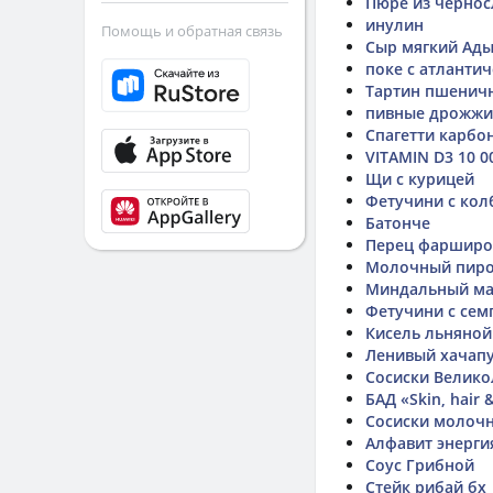
Пюре из чернос
инулин
Помощь и обратная связь
Сыр мягкий Ады
поке с атланти
Тартин пшенич
пивные дрожжи
Спагетти карбо
VITAMIN D3 10 0
Щи с курицей
Фетучини с кол
Батонче
Перец фарширо
Молочный пиро
Миндальный ма
Фетучини с сем
Кисель льняной
Ленивый хачап
Сосиски Велико
БАД «Skin, hair &
Сосиски молочн
Алфавит энерги
Соус Грибной
Стейк рибай бх