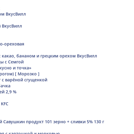
х
ом ВкусВилл
й ВкусВилл
о-ореховая
с какао, бананом и грецким орехом ВкусВилл
ды с Семгой
кусно и точка»
рогом) [ Морозко ]
 с варёной сгущенкой
бачка
ей 2,9 %
 KFC
 Савушкин продукт 101 зерно + сливки 5% 130 г
ая с картошкой и морковью