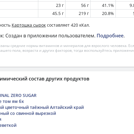
23 г
56 г
41.1%
9
45.5 г
219 г
20.8%
ность
Картошка сырок
составляет 420 кКал.
к: Создан в приложении пользователем.
Подробнее
.
азаны средние нормы витаминов и минералов для взрослого человека. Есл
вашего пола, возраста и других факторов, тогда воспользуйтесь приложен
имический состав других продуктов
GINAL ZERO SUGAR
е том ям бх
й цветочный таёжный Алтайский край
ный со свинной вырезкой
и
реветкой