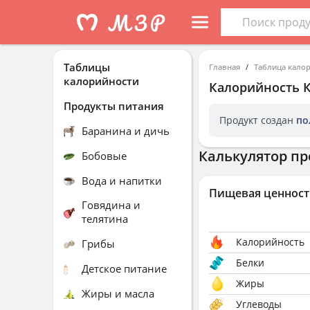
Таблицы
Главная
Таблица кало
калорийности
Калорийность
Продукты питания
Продукт создан
по
Баранина и дичь
Калькулятор пр
Бобовые
Вода и напитки
Пищевая ценност
Говядина и
телятина
Калорийность
Грибы
Белки
Детское питание
Жиры
Жиры и масла
Углеводы