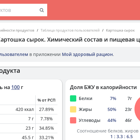
рийности продуктов
Таблица продуктов пользователей
Картошка сырок
Картошка сырок
. Химический состав и пищевая ц
льзователем
в приложении
Мой здоровый рацион
.
одукта
ь на
100
г
Доля БЖУ в калорийности
Белки
7
%
7
г
% от РСП
420
ккал
27.89
%
Жиры
50
%
23
г
7
г
7.78
%
Углеводы
44
%
46
г
23
г
34.85
%
Соотношение белков, жиров 
1 : 3.3 : 6.5
45.5
г
33.21
%