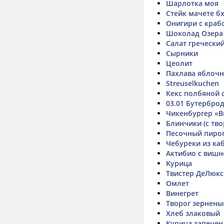
Шарлотка моя
Стейк мачете б
Онигири с краб
Шоколад Озера
Салат гречески
Сырники
Цеолит
Пахлава яблочн
Streuselkuchen
Кекс полбяной 
03.01 Бутербро
Чикенбургер «В
Блинчики (с тво
Песочный пирог
Чебуреки из ка
Актибио с вишн
Курица
Твистер ДеЛюкс
Омлет
Винегрет
Творог зерненый
Хлеб злаковый
Курица запечен