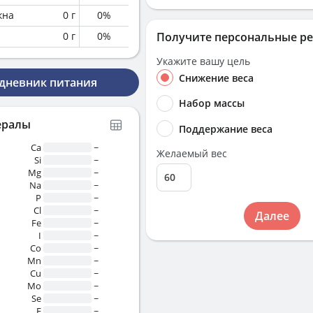
кна
0
г
0
%
0
г
0
%
Получите персональные р
Укажите вашу цель
Снижение веса
 дневник питания
Набор массы
ералы
Поддержание веса
Ca
~
Желаемый вес
Si
~
Mg
~
Na
~
P
~
Cl
~
Далее
Fe
~
I
~
Co
~
Mn
~
Cu
~
Mo
~
Se
~
F
~