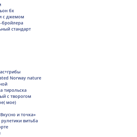
м
ьон бх
и с джемом
а-бройлера
ьный стандарт
нас+грибы
ated Norway nature
иной
а тирольска
ный с творогом
е( мое)
«Вкусно и точка»
е рулетики витьба
орте
м