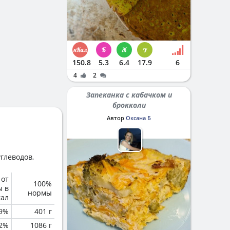
150.8
5.3
6.4
17.9
6
4
2
Запеканка с кабачком и
брокколи
Автор
Оксана Б
глеводов,
 от
100%
ы в
нормы
кал
.9%
401 г
.2%
1086 г