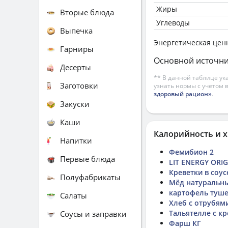
Жиры
Вторые блюда
Углеводы
Выпечка
Энергетическая цен
Гарниры
Основной источни
Десерты
** В данной таблице ук
Заготовки
узнать нормы с учетом 
здоровый рацион»
.
Закуски
Каши
Калорийность и х
Напитки
Фемибион 2
Первые блюда
LIT ENERGY ORI
Креветки в соус
Полуфабрикаты
Мёд натуральны
картофель туше
Салаты
Хлеб с отрубям
Тальятелле с к
Соусы и заправки
Фарш КГ