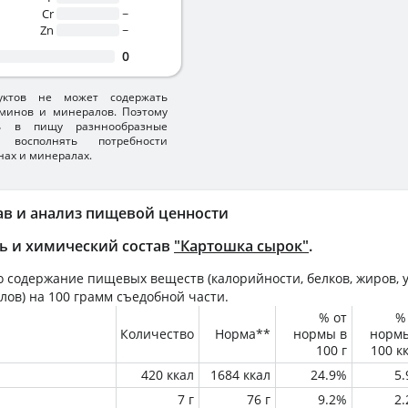
Cr
~
Zn
~
0
уктов не может содержать
минов и минералов. Поэтому
ть в пищу разннообразные
 восполнять потребности
нах и минералах.
ав и анализ пищевой ценности
ь и химический состав
"Картошка сырок"
.
 содержание пищевых веществ (калорийности, белков, жиров, у
лов) на
100 грамм
съедобной части.
% от
%
Количество
Норма**
нормы в
норм
100 г
100 к
420 ккал
1684 ккал
24.9%
5
7 г
76 г
9.2%
2