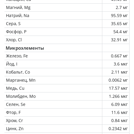
Магний, Mg
2.7 мг
Натрий, Na
95.59 мг
Сера, S
35.65 мг
Фосфор, P
54.4 мг
Хлор, Cl
32.91 мг
Микроэлементы
Железо, Fe
0.667 мг
Йод, I
3.6 мкг
Кобальт, Co
2.11 мкг
Марганец, Mn
0.0062 мг
Медь, Cu
17.57 мкг
Молибден, Mo
1.266 мкг
Селен, Se
6.09 мкг
Фтор, F
11.6 мкг
Хром, Cr
0.84 мкг
Цинк, Zn
0.2342 мг