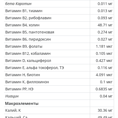
бета Каротин
0.011 мг
Витамин В1, тиамин
0.013 мг
Витамин В2, рибофлавин
0.093 мг
Витамин В4, холин
48.71 мг
Витамин В5, пантотеновая
0.274 мг
Витамин В6, пиридоксин
0.027 мг
Витамин В9, фолаты
1.181 мкг
Витамин В12, кобаламин
0.105 мкг
Витамин D, кальциферол
0.427 мкг
Витамин Е, альфа токоферол, ТЭ
0.116 мг
Витамин Н, биотин
4.091 мкг
Витамин К, филлохинон
0.1 мкг
Витамин РР, НЭ
0.6835 мг
Ниацин
0.04 мг
Макроэлементы
Калий, K
30.36 мг
Кальций, Ca
49.49 мг