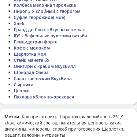
Колбаса мелонка тирольска
Пирог 3-х слойный с творогом
Суфле творожное( мое)
Хлеб
Гранд де Люкс «Вкусно и точка»
IDS - Вафельные рулетики витьба
Глицидетрин форте
Кофе с молоком
Шарлотка моя
Стейк мачете бх
Онигири с крабом ВкусВилл
Шоколад Озера
Салат греческий ВкусВилл
Сырники
Цеолит
Пахлава яблочно-ореховая
Метки:
Как приготовить
Шарлоткп
, калорийность 231,9
кКал, химический состав, питательная ценность, какие
витамины, минералы, способ приготовления Шарлоткп,
рецепт, калории, нутриенты