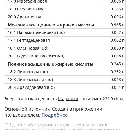
17:0 Маргариновая
0.006 г
18:0 Стеариновая
0.186 г
20:0 Арахиновая
0.006 г
Мононенасыщенные жирные кислоты
0.965 г
16:1 Пальмитолеиновая (ud)
0.082 г
17:1 Гептадеценовая
0.002 г
18:1 Олеиновая (ud)
0.863 г
20:1 Гадолеиновая (омега-9)
0.008 г
Полиненасыщенные жирные кислоты
0.245 г
18:2 Линолевая (ud)
0.232 г
18:3 Линоленовая (ud)
0.013 г
20:4 Арахидоновая (ud)
0.021 г
Энергетическая ценность
Шарлоткп
составляет 231,9 кКал.
Основной источник: Создан в приложении
пользователем.
Подробнее
.
** В данной таблице указаны средние нормы витаминов и
минералов для взрослого человека. Если вы хотите узнать нормы с