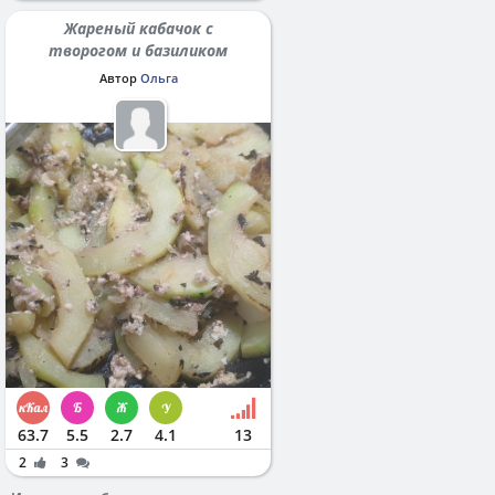
Жареный кабачок с
творогом и базиликом
Автор
Ольга
63.7
5.5
2.7
4.1
13
2
3