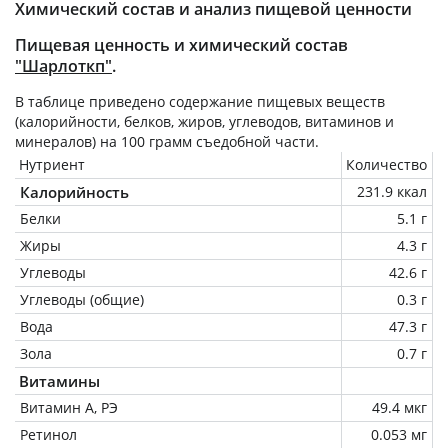
Химический состав и анализ пищевой ценности
Пищевая ценность и химический состав
"Шарлоткп"
.
В таблице приведено содержание пищевых веществ
(калорийности, белков, жиров, углеводов, витаминов и
минералов) на
100 грамм
съедобной части.
Нутриент
Количество
Калорийность
231.9 ккал
Белки
5.1 г
Жиры
4.3 г
Углеводы
42.6 г
Углеводы (общие)
0.3 г
Вода
47.3 г
Зола
0.7 г
Витамины
Витамин А, РЭ
49.4 мкг
Ретинол
0.053 мг