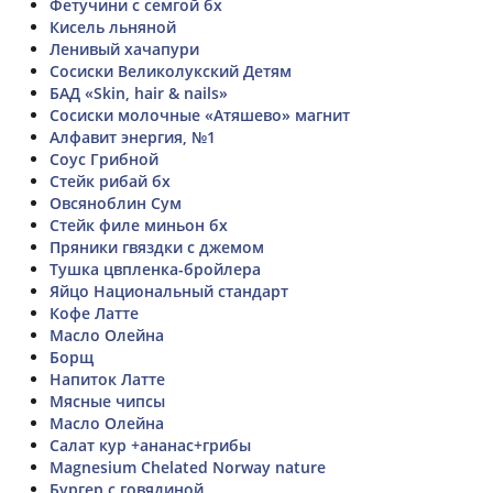
Фетучини с семгой бх
Кисель льняной
Ленивый хачапури
Сосиски Великолукский Детям
БАД «Skin, hair & nails»
Сосиски молочные «Атяшево» магнит
Алфавит энергия, №1
Соус Грибной
Стейк рибай бх
Овсяноблин Сум
Стейк филе миньон бх
Пряники гвяздки с джемом
Тушка цвпленка-бройлера
Яйцо Национальный стандарт
Кофе Латте
Масло Олейна
Борщ
Напиток Латте
Мясные чипсы
Масло Олейна
Салат кур +ананас+грибы
Magnesium Chelated Norway nature
Бургер с говядиной