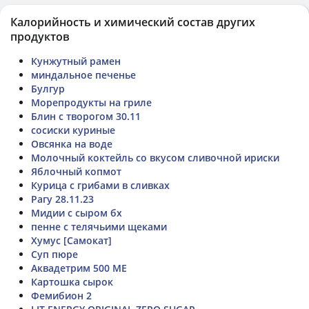
Калорийность и химический состав других
продуктов
Кунжутный рамен
миндальное печенье
Булгур
Морепродукты на гриле
Блин с творогом 30.11
сосиски куриные
Овсянка на воде
Молочный коктейль со вкусом сливочной ириски
Яблочный копмот
Курица с грибами в сливках
Рагу 28.11.23
Мидии с сыром бх
пенне с телячьими щеками
Хумус [Самокат]
Суп пюре
Аквадетрим 500 МЕ
Картошка сырок
Фемибион 2