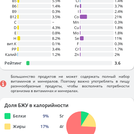
B5
5.5%
Cl
1.4%
B6
1.4%
Fe
3.7%
B9
0.3%
I
2.4%
B12
3.5%
Co
21%
C
~
Mn
0.3%
D
4.3%
Cu
1.8%
E
0.8%
Mo
1.8%
H
8.2%
Se
11%
вит.К
0.1%
F
0.3%
PP
3.4%
Cr
1.7%
Калий
1.2%
Zn
2%
Рейтинг
3.6
Большинство продуктов не может содержать полный набор
витаминов и минералов. Поэтому важно употреблять в пищу
разннообразные продукты, чтобы восполнять потребности
организма в витаминах и минералах.
Доля БЖУ в калорийности
Белки
9
%
5
г
Жиры
17
%
4
г