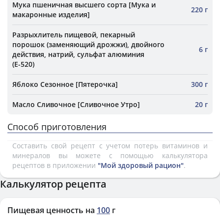
Мука пшеничная высшего сорта [Мука и
220 г
макаронные изделия]
Разрыхлитель пищевой, пекарный
порошок (заменяющий дрожжи), двойного
6 г
действия, натрий, сульфат алюминия
(Е-520)
Яблоко Сезонное [Пятерочка]
300 г
Масло Сливочное [Сливочное Утро]
20 г
Способ приготовления
Составить свой рецепт с учетом потерь витаминов и
минералов вы можете с помощью калькулятора
рецептов в приложении
"Мой здоровый рацион"
.
Калькулятор рецепта
Пищевая ценность на
100
г