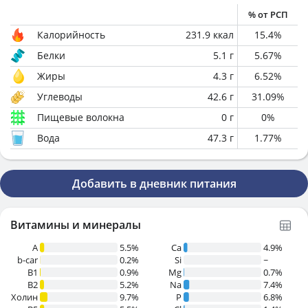
% от РСП
Калорийность
231.9
ккал
15.4
%
Белки
5.1
г
5.67
%
Жиры
4.3
г
6.52
%
Углеводы
42.6
г
31.09
%
Пищевые волокна
0
г
0
%
Вода
47.3
г
1.77
%
Добавить в дневник питания
Витамины и минералы
A
5.5%
Ca
4.9%
b-car
0.2%
Si
~
В1
0.9%
Mg
0.7%
B2
5.2%
Na
7.4%
Холин
9.7%
P
6.8%