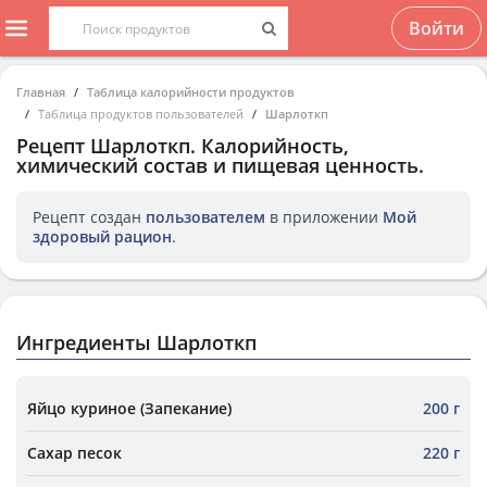
Войти
Главная
Таблица калорийности продуктов
Таблица продуктов пользователей
Шарлоткп
Рецепт
Шарлоткп
. Калорийность,
химический состав и пищевая ценность.
Рецепт создан
пользователем
в приложении
Мой
здоровый рацион
.
Ингредиенты Шарлоткп
Яйцо куриное (Запекание)
200 г
Сахар песок
220 г