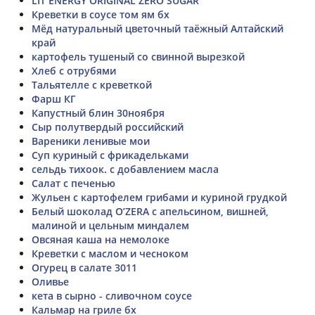
LIT ENERGY ORIGINAL ZERO SUGAR
Креветки в соусе том ям бх
Мёд натуральный цветочный таёжный Алтайский
край
картофель тушеный со свинной вырезкой
Хлеб с отрубями
Тальятелле с креветкой
Фарш КГ
Капустный блин 30ноября
Сыр полутвердый российский
Вареники ленивые мои
Суп куриный с фрикадельками
сельдь тихоок. с добавлением масла
Салат с печенью
Жульен с картофелем грибами и куриной грудкой
Белый шоколад O’ZERA с апельсином, вишней,
малиной и цельным миндалем
Овсяная каша на немолоке
Креветки с маслом и чесноком
Огурец в салате 3011
Оливье
кета в сырно - сливочном соусе
Кальмар на гриле бх