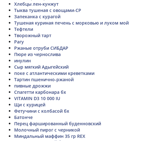
Хлебцы лен-кунжут
Тыква тушеная с овощами-СР
Запеканка с курагой
Тушеная куриная печень с морковью и луком мой
Тефтели
Творожный тарт
Рагу
Ржаные отруби СИБДАР
Пюре из чернослива
инулин
Сыр мягкий Адыгейский
поке с атлантическими креветками
Тартин пшенично-ржаной
пивные дрожжи
Спагетти карбонара бх
VITAMIN D3 10 000 IU
Щи с курицей
Фетучини с колбасой бх
Батонче
Перец фаршированный буденновский
Молочный пирог с черникой
Миндальный маффин 35 гр REX