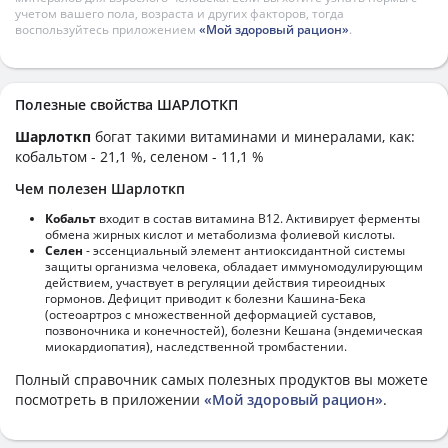
учетом вашего пола, возраста и других факторов, тогда
воспользуйтесь приложением
«Мой здоровый рацион»
.
Полезные свойства ШАРЛОТКП
Шарлоткп
богат такими витаминами и минералами, как:
кобальтом - 21,1 %, селеном - 11,1 %
Чем полезен Шарлоткп
Кобальт
входит в состав витамина В12. Активирует ферменты
обмена жирных кислот и метаболизма фолиевой кислоты.
Селен
- эссенциальный элемент антиоксидантной системы
защиты организма человека, обладает иммуномодулирующим
действием, участвует в регуляции действия тиреоидных
гормонов. Дефицит приводит к болезни Кашина-Бека
(остеоартроз с множественной деформацией суставов,
позвоночника и конечностей), болезни Кешана (эндемическая
миокардиопатия), наследственной тромбастении.
Полный справочник самых полезных продуктов вы можете
посмотреть в приложении
«Мой здоровый рацион»
.