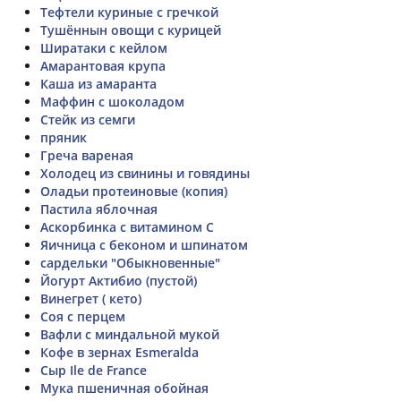
Тефтели куриные с гречкой
Тушённын овощи с курицей
Ширатаки с кейлом
Амарантовая крупа
Каша из амаранта
Маффин с шоколадом
Стейк из семги
пряник
Греча вареная
Холодец из свинины и говядины
Оладьи протеиновые (копия)
Пастила яблочная
Аскорбинка с витамином C
Яичница с беконом и шпинатом
сардельки "Обыкновенные"
Йогурт Актибио (пустой)
Винегрет ( кето)
Соя с перцем
Вафли с миндальной мукой
Кофе в зернах Esmeralda
Сыр Ile de France
Мука пшеничная обойная