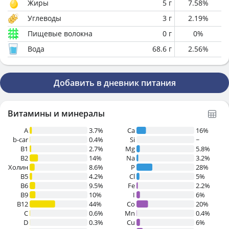
Жиры
5
г
7.58
%
Углеводы
3
г
2.19
%
Пищевые волокна
0
г
0
%
Вода
68.6
г
2.56
%
Добавить в дневник питания
Витамины и минералы
A
3.7%
Ca
16%
b-car
0.4%
Si
~
В1
2.7%
Mg
5.8%
B2
14%
Na
3.2%
Холин
8.6%
P
28%
B5
4.2%
Cl
5%
B6
9.5%
Fe
2.2%
B9
10%
I
6%
B12
44%
Co
20%
C
0.6%
Mn
0.4%
D
0.3%
Cu
6%