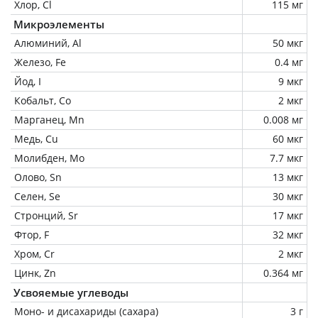
Хлор, Cl
115 мг
Микроэлементы
Алюминий, Al
50 мкг
Железо, Fe
0.4 мг
Йод, I
9 мкг
Кобальт, Co
2 мкг
Марганец, Mn
0.008 мг
Медь, Cu
60 мкг
Молибден, Mo
7.7 мкг
Олово, Sn
13 мкг
Селен, Se
30 мкг
Стронций, Sr
17 мкг
Фтор, F
32 мкг
Хром, Cr
2 мкг
Цинк, Zn
0.364 мг
Усвояемые углеводы
Моно- и дисахариды (сахара)
3 г