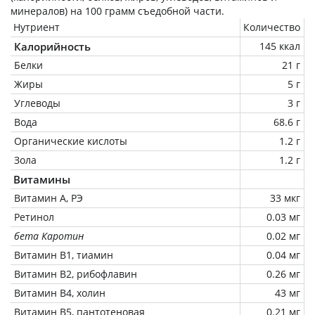
минералов) на
100 грамм
съедобной части.
Нутриент
Количество
Калорийность
145 ккал
Белки
21 г
Жиры
5 г
Углеводы
3 г
Вода
68.6 г
Органические кислоты
1.2 г
Зола
1.2 г
Витамины
Витамин А, РЭ
33 мкг
Ретинол
0.03 мг
бета Каротин
0.02 мг
Витамин В1, тиамин
0.04 мг
Витамин В2, рибофлавин
0.26 мг
Витамин В4, холин
43 мг
Витамин В5, пантотеновая
0.21 мг