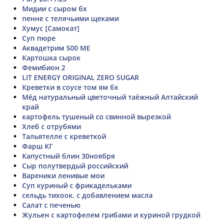
Мидии с сыром бх
пенне с телячьими щеками
Хумус [Самокат]
Суп пюре
Аквадетрим 500 МЕ
Картошка сырок
Фемибион 2
LIT ENERGY ORIGINAL ZERO SUGAR
Креветки в соусе том ям бх
Мёд натуральный цветочный таёжный Алтайский
край
картофель тушеный со свинной вырезкой
Хлеб с отрубями
Тальятелле с креветкой
Фарш КГ
Капустный блин 30ноября
Сыр полутвердый российский
Вареники ленивые мои
Суп куриный с фрикадельками
сельдь тихоок. с добавлением масла
Салат с печенью
Жульен с картофелем грибами и куриной грудкой