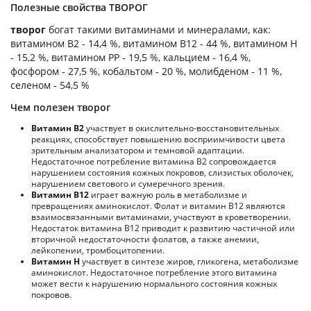
Полезные свойства ТВОРОГ
творог
богат такими витаминами и минералами, как:
витамином B2 - 14,4 %, витамином B12 - 44 %, витамином H
- 15,2 %, витамином PP - 19,5 %, кальцием - 16,4 %,
фосфором - 27,5 %, кобальтом - 20 %, молибденом - 11 %,
селеном - 54,5 %
Чем полезен творог
Витамин В2
участвует в окислительно-восстановительных
реакциях, способствует повышению восприимчивости цвета
зрительным анализатором и темновой адаптации.
Недостаточное потребление витамина В2 сопровождается
нарушением состояния кожных покровов, слизистых оболочек,
нарушением светового и сумеречного зрения.
Витамин В12
играет важную роль в метаболизме и
превращениях аминокислот. Фолат и витамин В12 являются
взаимосвязанными витаминами, участвуют в кроветворении.
Недостаток витамина В12 приводит к развитию частичной или
вторичной недостаточности фолатов, а также анемии,
лейкопении, тромбоцитопении.
Витамин Н
участвует в синтезе жиров, гликогена, метаболизме
аминокислот. Недостаточное потребление этого витамина
может вести к нарушению нормального состояния кожных
покровов.