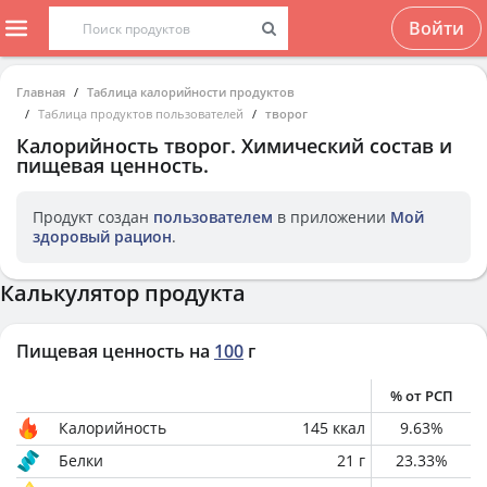
Войти
Главная
Таблица калорийности продуктов
Таблица продуктов пользователей
творог
Калорийность
творог
. Химический состав и
пищевая ценность.
Продукт создан
пользователем
в приложении
Мой
здоровый рацион
.
Калькулятор продукта
Пищевая ценность на
100
г
% от РСП
Калорийность
145
ккал
9.63
%
Белки
21
г
23.33
%