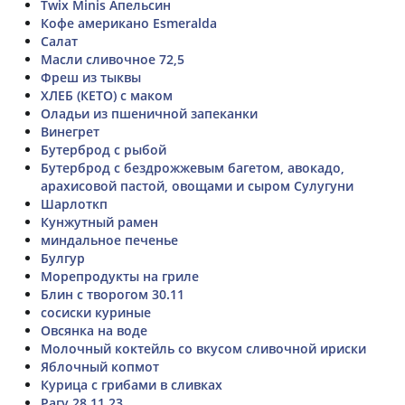
Twix Minis Апельсин
Кофе американо Esmeralda
Салат
Масли сливочное 72,5
Фреш из тыквы
ХЛЕБ (КЕТО) с маком
Оладьи из пшеничной запеканки
Винегрет
Бутерброд с рыбой
Бутерброд с бездрожжевым багетом, авокадо,
арахисовой пастой, овощами и сыром Сулугуни
Шарлоткп
Кунжутный рамен
миндальное печенье
Булгур
Морепродукты на гриле
Блин с творогом 30.11
сосиски куриные
Овсянка на воде
Молочный коктейль со вкусом сливочной ириски
Яблочный копмот
Курица с грибами в сливках
Рагу 28.11.23