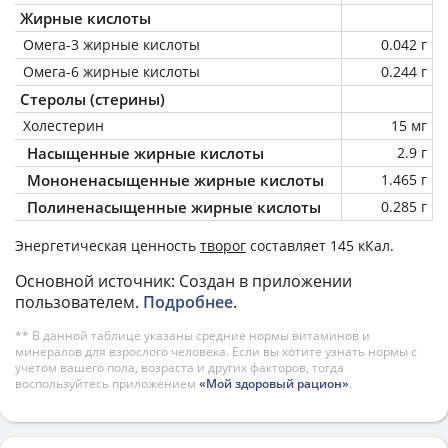
Жирные кислоты
Омега-3 жирные кислоты
0.042 г
Омега-6 жирные кислоты
0.244 г
Стеролы (стерины)
Холестерин
15 мг
Насыщенные жирные кислоты
2.9 г
Мононенасыщенные жирные кислоты
1.465 г
Полиненасыщенные жирные кислоты
0.285 г
Энергетическая ценность
творог
составляет 145 кКал.
Основной источник: Создан в приложении
пользователем.
Подробнее
.
** В данной таблице указаны средние нормы витаминов и
минералов для взрослого человека. Если вы хотите узнать нормы с
учетом вашего пола, возраста и других факторов, тогда
воспользуйтесь приложением
«Мой здоровый рацион»
.