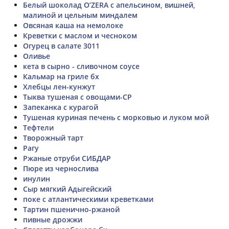
Белый шоколад O’ZERA с апельсином, вишней,
малиной и цельным миндалем
Овсяная каша на немолоке
Креветки с маслом и чесноком
Огурец в салате 3011
Оливье
кета в сырно - сливочном соусе
Кальмар на гриле бх
Хлебцы лен-кунжут
Тыква тушеная с овощами-СР
Запеканка с курагой
Тушеная куриная печень с морковью и луком мой
Тефтели
Творожный тарт
Рагу
Ржаные отруби СИБДАР
Пюре из чернослива
инулин
Сыр мягкий Адыгейский
поке с атлантическими креветками
Тартин пшенично-ржаной
пивные дрожжи