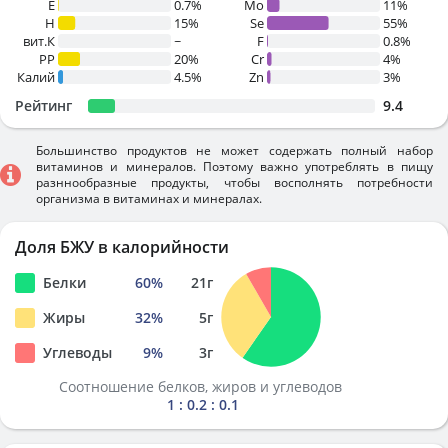
E
0.7%
Mo
11%
H
15%
Se
55%
вит.К
~
F
0.8%
PP
20%
Cr
4%
Калий
4.5%
Zn
3%
Рейтинг
9.4
Большинство продуктов не может содержать полный набор
витаминов и минералов. Поэтому важно употреблять в пищу
разннообразные продукты, чтобы восполнять потребности
организма в витаминах и минералах.
Доля БЖУ в калорийности
Белки
60
%
21
г
Жиры
32
%
5
г
Углеводы
9
%
3
г
Соотношение белков, жиров и углеводов
1 : 0.2 : 0.1