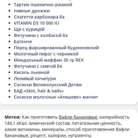
Тартин пшенично-ржаной
пивные дрожжи
Спагетти карбонара бх
VITAMIN D3 10 000 IU
Щи с курицей
Фетучини с колбасой бх
Батонче
Перец фаршированный буденновский
Молочный пирог с черникой
Миндальный маффин 35 гр REX
Фетучини с семгой бх
Кисель льняной
Ленивый хачапури
Сосиски Великолукский Детям
БАД «Skin, hair & nails»
Сосиски молочные «Атяшево» магнит
Метки:
Как приготовить
Вафли банановые
, калорийность
146,1 кКал, химический состав, питательная ценность,
какие витамины, минералы, способ приготовления Вафли
банановые, рецепт, калории, нутриенты