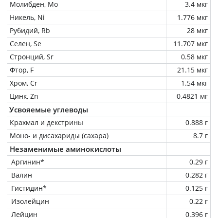
Молибден, Mo
3.4 мкг
Никель, Ni
1.776 мкг
Рубидий, Rb
28 мкг
Селен, Se
11.707 мкг
Стронций, Sr
0.58 мкг
Фтор, F
21.15 мкг
Хром, Cr
1.54 мкг
Цинк, Zn
0.4821 мг
Усвояемые углеводы
Крахмал и декстрины
0.888 г
Моно- и дисахариды (сахара)
8.7 г
Незаменимые аминокислоты
Аргинин*
0.29 г
Валин
0.282 г
Гистидин*
0.125 г
Изолейцин
0.22 г
Лейцин
0.396 г