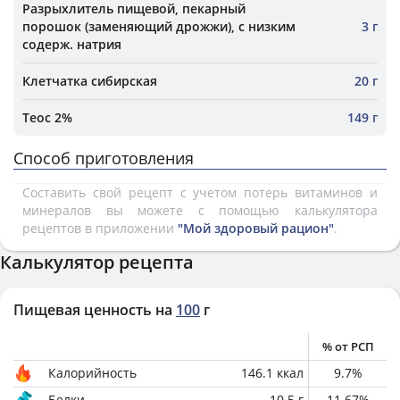
Разрыхлитель пищевой, пекарный
порошок (заменяющий дрожжи), с низким
3 г
содерж. натрия
Клетчатка сибирская
20 г
Теос 2%
149 г
Способ приготовления
Составить свой рецепт с учетом потерь витаминов и
минералов вы можете с помощью калькулятора
рецептов в приложении
"Мой здоровый рацион"
.
Калькулятор рецепта
Пищевая ценность на
100
г
% от РСП
Калорийность
146.1
ккал
9.7
%
Белки
10.5
г
11.67
%