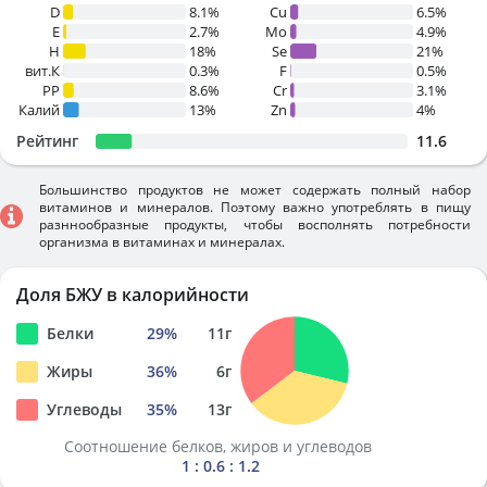
D
8.1%
Cu
6.5%
E
2.7%
Mo
4.9%
H
18%
Se
21%
вит.К
0.3%
F
0.5%
PP
8.6%
Cr
3.1%
Калий
13%
Zn
4%
Рейтинг
11.6
Большинство продуктов не может содержать полный набор
витаминов и минералов. Поэтому важно употреблять в пищу
разннообразные продукты, чтобы восполнять потребности
организма в витаминах и минералах.
Доля БЖУ в калорийности
Белки
29
%
11
г
Жиры
36
%
6
г
Углеводы
35
%
13
г
Соотношение белков, жиров и углеводов
1 : 0.6 : 1.2