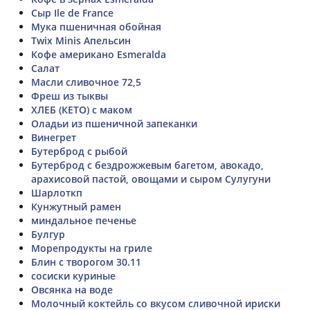
Сыр Ile de France
Мука пшеничная обойная
Twix Minis Апельсин
Кофе американо Esmeralda
Салат
Масли сливочное 72,5
Фреш из тыквы
ХЛЕБ (КЕТО) с маком
Оладьи из пшеничной запеканки
Винегрет
Бутерброд с рыбой
Бутерброд с бездрожжевым багетом, авокадо,
арахисовой пастой, овощами и сыром Сулугуни
Шарлоткп
Кунжутный рамен
миндальное печенье
Булгур
Морепродукты на гриле
Блин с творогом 30.11
сосиски куриные
Овсянка на воде
Молочный коктейль со вкусом сливочной ириски