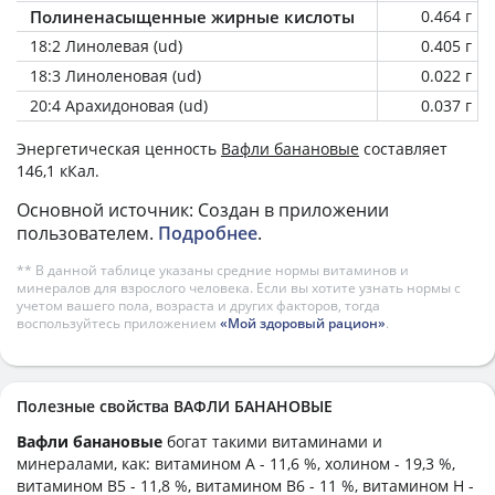
Полиненасыщенные жирные кислоты
0.464 г
18:2 Линолевая (ud)
0.405 г
18:3 Линоленовая (ud)
0.022 г
20:4 Арахидоновая (ud)
0.037 г
Энергетическая ценность
Вафли банановые
составляет
146,1 кКал.
Основной источник: Создан в приложении
пользователем.
Подробнее
.
** В данной таблице указаны средние нормы витаминов и
минералов для взрослого человека. Если вы хотите узнать нормы с
учетом вашего пола, возраста и других факторов, тогда
воспользуйтесь приложением
«Мой здоровый рацион»
.
Полезные свойства ВАФЛИ БАНАНОВЫЕ
Вафли банановые
богат такими витаминами и
минералами, как: витамином А - 11,6 %, холином - 19,3 %,
витамином B5 - 11,8 %, витамином B6 - 11 %, витамином H -