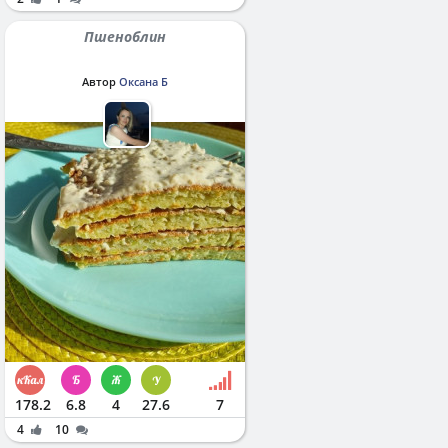
Пшеноблин
Автор
Оксана Б
178.2
6.8
4
27.6
7
4
10