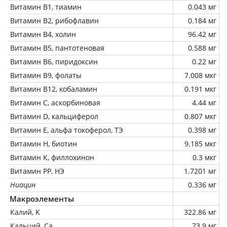
Витамин В1, тиамин
0.043 мг
Витамин В2, рибофлавин
0.184 мг
Витамин В4, холин
96.42 мг
Витамин В5, пантотеновая
0.588 мг
Витамин В6, пиридоксин
0.22 мг
Витамин В9, фолаты
7.008 мкг
Витамин В12, кобаламин
0.191 мкг
Витамин C, аскорбиновая
4.44 мг
Витамин D, кальциферол
0.807 мкг
Витамин Е, альфа токоферол, ТЭ
0.398 мг
Витамин Н, биотин
9.185 мкг
Витамин К, филлохинон
0.3 мкг
Витамин РР, НЭ
1.7201 мг
Ниацин
0.336 мг
Макроэлементы
Калий, K
322.86 мг
Кальций, Ca
73.9 мг