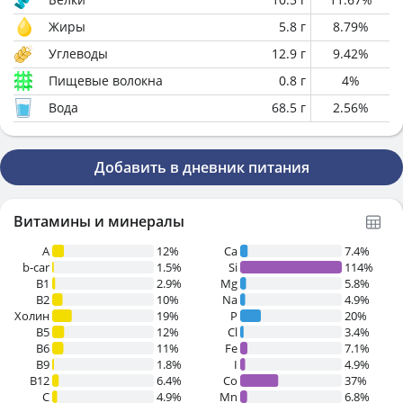
Жиры
5.8
г
8.79
%
Углеводы
12.9
г
9.42
%
Пищевые волокна
0.8
г
4
%
Вода
68.5
г
2.56
%
Добавить в дневник питания
Витамины и минералы
A
12%
Ca
7.4%
b-car
1.5%
Si
114%
В1
2.9%
Mg
5.8%
B2
10%
Na
4.9%
Холин
19%
P
20%
B5
12%
Cl
3.4%
B6
11%
Fe
7.1%
B9
1.8%
I
4.9%
B12
6.4%
Co
37%
C
4.9%
Mn
6.8%