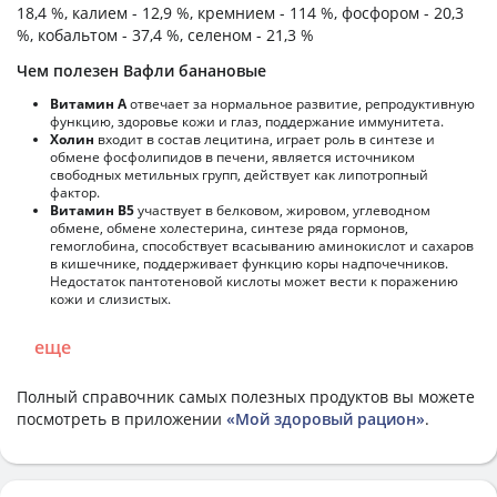
18,4 %, калием - 12,9 %, кремнием - 114 %, фосфором - 20,3
%, кобальтом - 37,4 %, селеном - 21,3 %
Чем полезен Вафли банановые
Витамин А
отвечает за нормальное развитие, репродуктивную
функцию, здоровье кожи и глаз, поддержание иммунитета.
Холин
входит в состав лецитина, играет роль в синтезе и
обмене фосфолипидов в печени, является источником
свободных метильных групп, действует как липотропный
фактор.
Витамин В5
участвует в белковом, жировом, углеводном
обмене, обмене холестерина, синтезе ряда гормонов,
гемоглобина, способствует всасыванию аминокислот и сахаров
в кишечнике, поддерживает функцию коры надпочечников.
Недостаток пантотеновой кислоты может вести к поражению
кожи и слизистых.
еще
Полный справочник самых полезных продуктов вы можете
посмотреть в приложении
«Мой здоровый рацион»
.