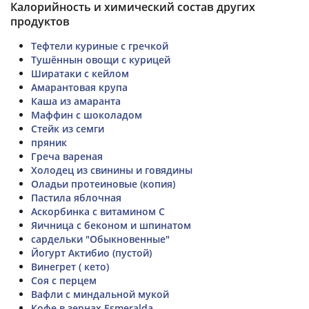
Калорийность и химический состав других
продуктов
Тефтели куриные с гречкой
Тушённын овощи с курицей
Ширатаки с кейлом
Амарантовая крупа
Каша из амаранта
Маффин с шоколадом
Стейк из семги
пряник
Греча вареная
Холодец из свинины и говядины
Оладьи протеиновые (копия)
Пастила яблочная
Аскорбинка с витамином C
Яичница с беконом и шпинатом
сардельки "Обыкновенные"
Йогурт Актибио (пустой)
Винегрет ( кето)
Соя с перцем
Вафли с миндальной мукой
Кофе в зернах Esmeralda