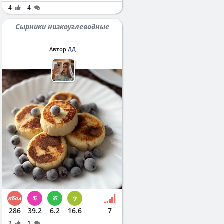
4
4
Сырники низкоуглеводные
Автор
ДД
286
39.2
6.2
16.6
7
2
1