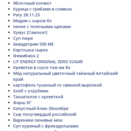
Яблочный копмот
Курица с грибами в сливках
Рагу 28.11.23
Мидии с сыром бх
пенне с телячьими щеками
Хумус [Самокат]
Суп пюре
Аквадетрим 500 МЕ
Картошка сырок
Фемибион 2
LIT ENERGY ORIGINAL ZERO SUGAR
Креветки в соусе том ям бх
Мёд натуральный цветочный таёжный Алтайский
край
картофель тушеный со свинной вырезкой
Хлеб с отрубями
Тальятелле с креветкой
Фарш КГ
Капустный блин 30ноября
Сыр полутвердый российский
Вареники ленивые мои
Суп куриный с фрикадельками