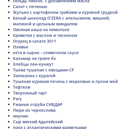
сельдь тихоок. с добавлением масла
Салат с печенью
Жульен с картофелем грибами и куриной грудкой
Белый шоколад O’ZERA с апельсином, вишней,
малиной и цельным миндалем
Овсяная каша на немолоке
Креветки с маслом и чесноком
Огурец в салате 3011
Оливье
кета в сырно - сливочном соусе
Кальмар на гриле бх
Хлебцы лен-кунжут
Тыква тушеная с овощами-СР
Запеканка с курагой
Тушеная куриная печень с морковью и луком мой
Тефтели
Творожный тарт
Рагу
Ржаные отруби СИБДАР
Пюре из чернослива
инулин
Сыр мягкий Адыгейский
поке с атлантическими креветками