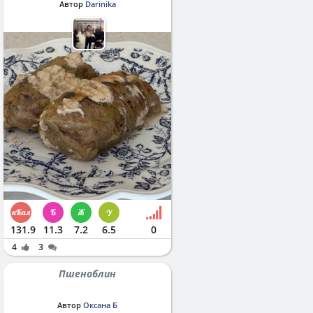
Автор
Darinika
131.9
11.3
7.2
6.5
0
4
3
Пшеноблин
Автор
Оксана Б