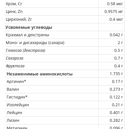
Хром, Cr
0.58 мкг
Цинк, Zn
0.9575 мг
Цирконий, Zr
0.4 мкг
Усвояемые углеводы
Крахмал и декстрины
0.042 г
Моно- и дисахариды (сахара)
2 г
Глюкоза (декстроза)
0.5 г
Сахароза
0.7 г
Фруктоза
0.4 г
Незаменимые аминокислоты
1.735 г
Аргинин*
0.17 г
Валин
0.273 г
Гистидин*
0.122 г
Изолейцин
0.21 г
Лейцин
0.401 г
Лизин
0.282 г
Метионин
0.096 г