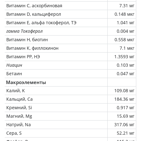
Витамин C, аскорбиновая
7.31 мг
Витамин D, кальциферол
0.148 мкг
Витамин Е, альфа токоферол, ТЭ
1.041 мг
гамма Токоферол
0.004 мг
Витамин Н, биотин
0.558 мкг
Витамин К, филлохинон
7.1 мкг
Витамин РР, НЭ
1.3593 мг
Ниацин
0.103 мг
Бетаин
0.047 мг
Макроэлементы
Калий, K
109.08 мг
Кальций, Ca
184.36 мг
Кремний, Si
0.917 мг
Магний, Mg
15.69 мг
Натрий, Na
317.06 мг
Сера, S
52.21 мг