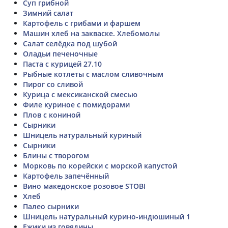
Суп грибной
Зимний салат
Картофель с грибами и фаршем
Машин хлеб на закваске. Хлебомолы
Салат селёдка под шубой
Оладьи печеночные
Паста с курицей 27.10
Рыбные котлеты с маслом сливочным
Пирог со сливой
Курица с мексиканской смесью
Филе куриное с помидорами
Плов с кониной
Сырники
Шницель натуральный куриный
Сырники
Блины с творогом
Морковь по корейски с морской капустой
Картофель запечённый
Вино македонское розовое STOBI
Хлеб
Палео сырники
Шницель натуральный курино-индюшиный 1
Ежики из говядины