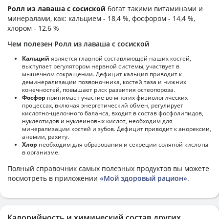
Ролл из лаваша с сосиской
богат такими витаминами и
минералами, как: кальцием - 18,4 %, фосфором - 14,4 %,
хлором - 12,6 %
Чем полезен Ролл из лаваша с сосиской
Кальций
является главной составляющей наших костей,
выступает регулятором нервной системы, участвует в
мышечном сокращении. Дефицит кальция приводит к
деминерализации позвоночника, костей таза и нижних
конечностей, повышает риск развития остеопороза.
Фосфор
принимает участие во многих физиологических
процессах, включая энергетический обмен, регулирует
кислотно-щелочного баланса, входит в состав фосфолипидов,
нуклеотидов и нуклеиновых кислот, необходим для
минерализации костей и зубов. Дефицит приводит к анорексии,
анемии, рахиту.
Хлор
необходим для образования и секреции соляной кислоты
в организме.
Полный справочник самых полезных продуктов вы можете
посмотреть в приложении
«Мой здоровый рацион»
.
Калорийность и химический состав других