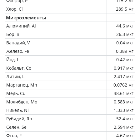
Фосфор, P
115.2 мг
Хлор, Cl
289.5 мг
Микроэлементы
Алюминий, Al
44.6 мкг
Бор, B
26.3 мкг
Ванадий, V
0.04 мкг
Железо, Fe
0.389 мг
Йод, I
0.42 мкг
Кобальт, Co
0.917 мкг
Литий, Li
2.417 мкг
Марганец, Mn
0.0762 мг
Медь, Cu
38.61 мкг
Молибден, Mo
0.583 мкг
Никель, Ni
1.333 мкг
Рубидий, Rb
52.4 мкг
Селен, Se
2.594 мкг
Фтор, F
4.67 мкг