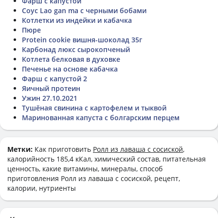
Фарш с капустой
Соус Lao gan ma с черными бобами
Котлетки из индейки и кабачка
Пюре
Protein cookie вишня-шоколад 35г
Карбонад люкс сырокопченый
Котлета белковая в духовке
Печенье на основе кабачка
Фарш с капустой 2
Яичный протеин
Ужин 27.10.2021
Тушёная свинина с картофелем и тыквой
Маринованная капуста с болгарским перцем
Метки:
Как приготовить
Ролл из лаваша с сосиской
,
калорийность 185,4 кКал, химический состав, питательная
ценность, какие витамины, минералы, способ
приготовления Ролл из лаваша с сосиской, рецепт,
калории, нутриенты