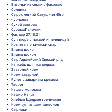
Биточки из семги с фасолью
Солянка
Сырок легкий Савушкин 40гр
чурчхела
Сухой завтраа
СуримиПалочки
фас вар 27,10,21
Суп-пюре с тыквой и чечевицей
Котлеты по-киевски спар
Блины шоко
Блины шокол
Сыр Адыгейский Свежий ряд
Капкейк шляпка ведьмы
Заварной крем
Крем заварной
Рулет с заварным кремом
Творог
Каша с молоком
Кефир Hellus
Хлебцы Щедрые гречневые
Крем суп из шампиньонов
Сырники