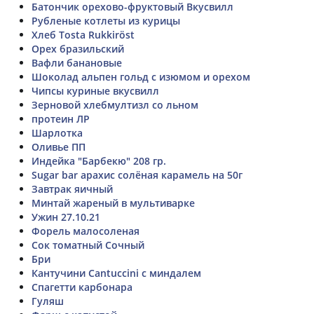
Батончик орехово-фруктовый Вкусвилл
Рубленые котлеты из курицы
Хлеб Tosta Rukkiröst
Орех бразильский
Вафли банановые
Шоколад альпен гольд с изюмом и орехом
Чипсы куриные вкусвилл
Зерновой хлебмултизл со льном
протеин ЛР
Шарлотка
Оливье ПП
Индейка "Барбекю" 208 гр.
Sugar bar арахис солёная карамель на 50г
Завтрак яичный
Минтай жареный в мультиварке
Ужин 27.10.21
Форель малосоленая
Сок томатный Сочный
Бри
Кантучини Cantuccini с миндалем
Спагетти карбонара
Гуляш