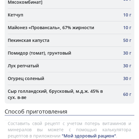
Мясокомбинат]
Кетчуп
10 г
Майонез «Провансаль», 67% жирности
10 г
Пекинская капуста
50 г
Помидор (томат), грунтовый
30 г
Лук репчатый
30 г
Огурец соленый
30 г
Сыр голландский, брусковый, м.д.ж. 45% в
60 г
сух. в-ве
Способ приготовления
Составить свой рецепт с учетом потерь витаминов и
минералов вы можете с помощью калькулятора
рецептов в приложении
"Мой здоровый рацион"
.