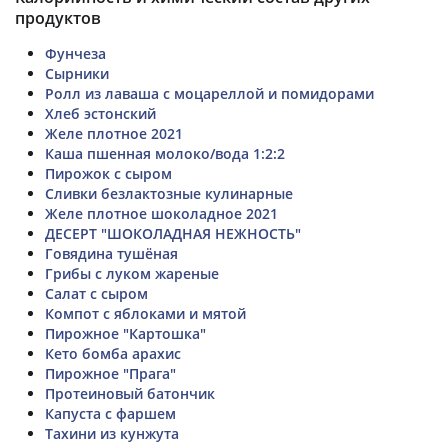
продуктов
Фунчеза
Сырники
Ролл из лаваша с моцареллой и помидорами
Хлеб эстонский
Желе плотное 2021
Каша пшенная молоко/вода 1:2:2
Пирожок с сыром
Сливки безлактозные кулинарные
Желе плотное шоколадное 2021
ДЕСЕРТ "ШОКОЛАДНАЯ НЕЖНОСТЬ"
Говядина тушёная
Грибы с луком жареные
Салат с сыром
Компот с яблоками и мятой
Пирожное "Картошка"
Кето бомба арахис
Пирожное "Прага"
Протеиновый батончик
Капуста с фаршем
Тахини из кунжута