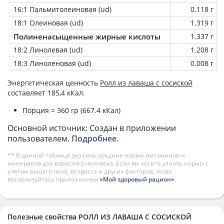
16:1 Пальмитолеиновая (ud)
0.118 г
18:1 Олеиновая (ud)
1.319 г
Полиненасыщенные жирные кислоты
1.337 г
18:2 Линолевая (ud)
1.208 г
18:3 Линоленовая (ud)
0.008 г
Энергетическая ценность
Ролл из лаваша с сосиской
составляет 185,4 кКал.
Порция = 360 гр (667.4 кКал)
Основной источник: Создан в приложении
пользователем.
Подробнее
.
** В данной таблице указаны средние нормы витаминов и
минералов для взрослого человека. Если вы хотите узнать нормы с
учетом вашего пола, возраста и других факторов, тогда
воспользуйтесь приложением
«Мой здоровый рацион»
.
Полезные свойства РОЛЛ ИЗ ЛАВАША С СОСИСКОЙ