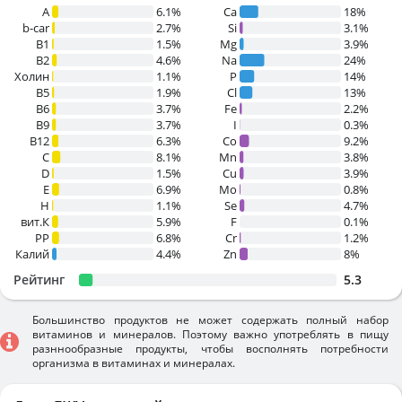
A
6.1%
Ca
18%
b-car
2.7%
Si
3.1%
В1
1.5%
Mg
3.9%
B2
4.6%
Na
24%
Холин
1.1%
P
14%
B5
1.9%
Cl
13%
B6
3.7%
Fe
2.2%
B9
3.7%
I
0.3%
B12
6.3%
Co
9.2%
C
8.1%
Mn
3.8%
D
1.5%
Cu
3.9%
E
6.9%
Mo
0.8%
H
1.1%
Se
4.7%
вит.К
5.9%
F
0.1%
PP
6.8%
Cr
1.2%
Калий
4.4%
Zn
8%
Рейтинг
5.3
Большинство продуктов не может содержать полный набор
витаминов и минералов. Поэтому важно употреблять в пищу
разннообразные продукты, чтобы восполнять потребности
организма в витаминах и минералах.