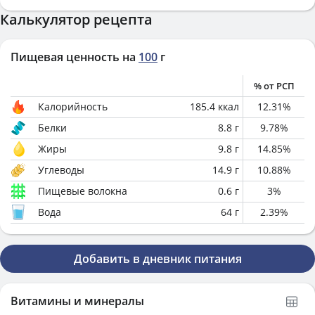
Калькулятор рецепта
Пищевая ценность на
100
г
% от РСП
Калорийность
185.4
ккал
12.31
%
Белки
8.8
г
9.78
%
Жиры
9.8
г
14.85
%
Углеводы
14.9
г
10.88
%
Пищевые волокна
0.6
г
3
%
Вода
64
г
2.39
%
Добавить в дневник питания
Витамины и минералы