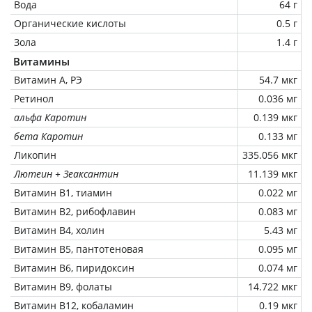
Вода
64 г
Органические кислоты
0.5 г
Зола
1.4 г
Витамины
Витамин А, РЭ
54.7 мкг
Ретинол
0.036 мг
альфа Каротин
0.139 мкг
бета Каротин
0.133 мг
Ликопин
335.056 мкг
Лютеин + Зеаксантин
11.139 мкг
Витамин В1, тиамин
0.022 мг
Витамин В2, рибофлавин
0.083 мг
Витамин В4, холин
5.43 мг
Витамин В5, пантотеновая
0.095 мг
Витамин В6, пиридоксин
0.074 мг
Витамин В9, фолаты
14.722 мкг
Витамин В12, кобаламин
0.19 мкг