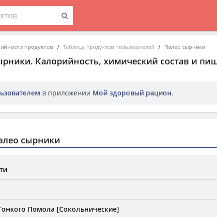
рийности продуктов
Таблица продуктов пользователей
Палео сырники
ырники
. Калорийность, химический состав и пи
ьзователем
в приложении
Мой здоровый рацион
.
алео сырники
ти
Тонкого Помола [Сокольнические]