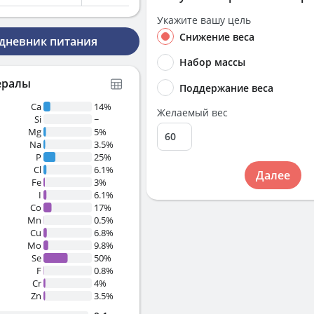
Укажите вашу цель
Снижение веса
 дневник питания
Набор массы
ералы
Поддержание веса
Ca
14%
Желаемый вес
Si
~
Mg
5%
Na
3.5%
P
25%
Cl
6.1%
Далее
Fe
3%
I
6.1%
Co
17%
Mn
0.5%
Cu
6.8%
Mo
9.8%
Se
50%
F
0.8%
Cr
4%
Zn
3.5%