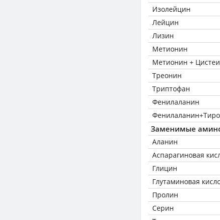
Изолейцин
Лейцин
Лизин
Метионин
Метионин + Цисте
Треонин
Триптофан
Фенилаланин
Фенилаланин+Тиро
Заменимые амин
Аланин
Аспарагиновая кис
Глицин
Глутаминовая кисл
Пролин
Серин