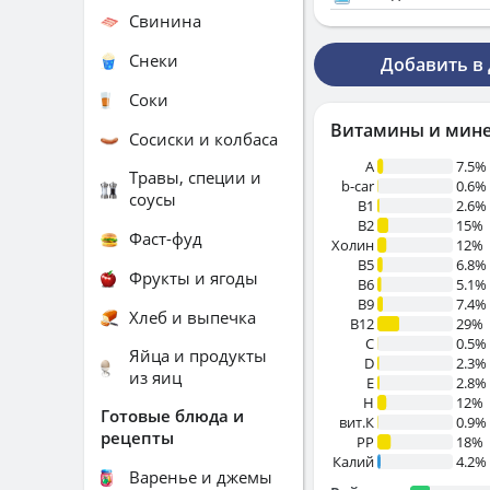
Свинина
Снеки
Добавить в
Соки
Витамины и мин
Сосиски и колбаса
A
7.5%
Травы, специи и
b-car
0.6%
соусы
В1
2.6%
B2
15%
Фаст-фуд
Холин
12%
B5
6.8%
Фрукты и ягоды
B6
5.1%
B9
7.4%
Хлеб и выпечка
B12
29%
C
0.5%
Яйца и продукты
D
2.3%
из яиц
E
2.8%
H
12%
Готовые блюда и
вит.К
0.9%
рецепты
PP
18%
Калий
4.2%
Варенье и джемы