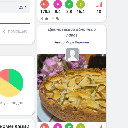
25 г
178.3
8.4
8.8
16.4
10
4
4
Цветаевский яблочный
те с помощью
пирог
Автор
Море Перемен
и углеводов
екомендации