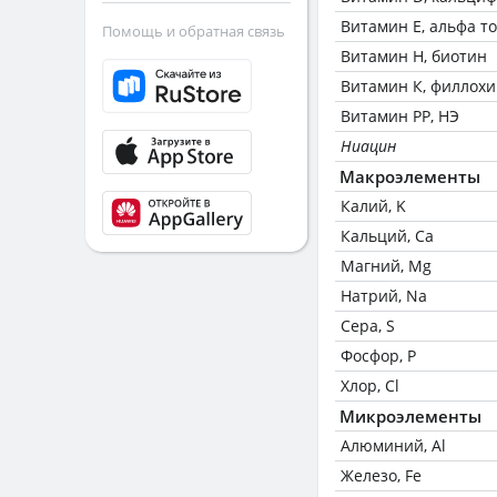
Витамин Е, альфа т
Помощь и обратная связь
Витамин Н, биотин
Витамин К, филлох
Витамин РР, НЭ
Ниацин
Макроэлементы
Калий, K
Кальций, Ca
Магний, Mg
Натрий, Na
Сера, S
Фосфор, P
Хлор, Cl
Микроэлементы
Алюминий, Al
Железо, Fe