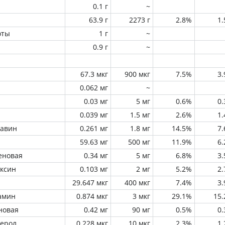
0.1 г
~
63.9 г
2273 г
2.8%
1
оты
1 г
~
0.9 г
~
67.3 мкг
900 мкг
7.5%
3
0.062 мг
~
0.03 мг
5 мг
0.6%
0
0.039 мг
1.5 мг
2.6%
1
лавин
0.261 мг
1.8 мг
14.5%
7
59.63 мг
500 мг
11.9%
6
еновая
0.34 мг
5 мг
6.8%
3
оксин
0.103 мг
2 мг
5.2%
2
29.647 мкг
400 мкг
7.4%
3
амин
0.874 мкг
3 мкг
29.1%
15
новая
0.42 мг
90 мг
0.5%
0
ферол
0.228 мкг
10 мкг
2.3%
1