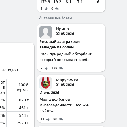
179.9
19.2
8.1
7.1
6
1
0
Интересные блоги
Ирина
02-08-2026
Рисовый завтрак для
выведения солей
Рис – природный абсорбент,
который впитывает в себ...
2
138
глеводов,
Марусичка
 от
100%
01-08-2026
ы в
нормы
кал
Июль 2026
Месяц долбаной
.9%
878 г
многозадачности. Вес 57,4
.3%
461 г
кг.Вот...
.6%
544 г
11
80
.8%
2920 г