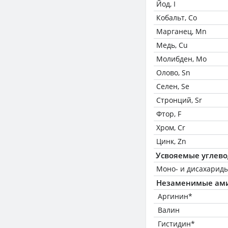
Йод, I
Кобальт, Co
Марганец, Mn
Медь, Cu
Молибден, Mo
Олово, Sn
Селен, Se
Стронций, Sr
Фтор, F
Хром, Cr
Цинк, Zn
Усвояемые углев
Моно- и дисахариды
Незаменимые ам
Аргинин*
Валин
Гистидин*