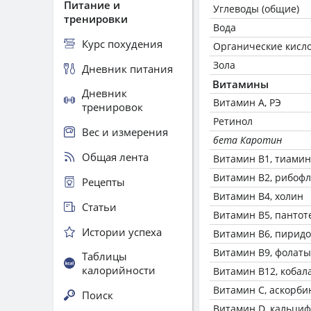
Питание и
Углеводы (общие)
тренировки
Вода
Курс похудения
Органические кисл
Зола
Дневник питания
Витамины
Дневник
Витамин А, РЭ
тренировок
Ретинол
Вес и измерения
бета Каротин
Общая лента
Витамин В1, тиамин
Витамин В2, рибоф
Рецепты
Витамин В4, холин
Статьи
Витамин В5, пантот
Истории успеха
Витамин В6, пирид
Витамин В9, фолаты
Таблицы
калорийности
Витамин В12, кобал
Витамин C, аскорби
Поиск
Витамин D, кальци