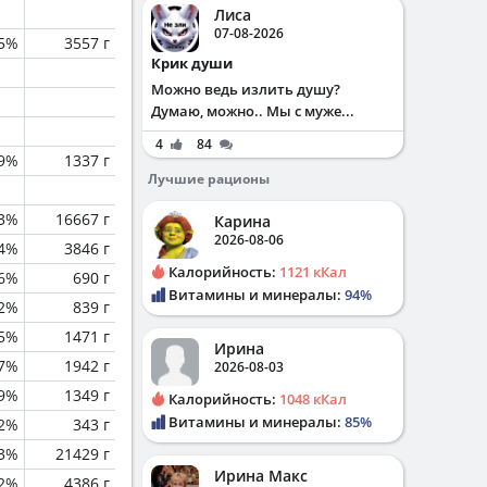
Лиса
07-08-2026
.5%
3557 г
Крик души
Можно ведь излить душу?
Думаю, можно.. Мы с муже...
4
84
.9%
1337 г
Лучшие рационы
.3%
16667 г
Карина
2026-08-06
.4%
3846 г
Калорийность:
1121 кКал
.6%
690 г
Витамины и минералы:
94%
.2%
839 г
.5%
1471 г
Ирина
.7%
1942 г
2026-08-03
.9%
1349 г
Калорийность:
1048 кКал
Витамины и минералы:
85%
.2%
343 г
.3%
21429 г
Ирина Макс
.2%
4386 г