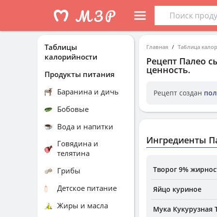
Таблицы
Главная
Таблица кало
калорийности
Рецепт
Палео с
ценность.
Продукты питания
Баранина и дичь
Рецепт создан
пол
Бобовые
Вода и напитки
Ингредиенты П
Говядина и
телятина
Творог 9% жирнос
Грибы
Детское питание
Яйцо куриное
Жиры и масла
Мука Кукурузная 