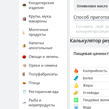
Кондитерские
Оливковое масло
изделия
Крупы, мука,
Способ пригото
макароны
Составить свой 
Молочные
калькулятора реце
продукты
Калькулятор ре
Напитки
алкогольные
Пищевая ценност
Овощи и зелень
Орехи и семена
Калорийность
Полуфабрикаты
Белки
Птица
Жиры
Ресторанная еда
Углеводы
Рыба и
Пищевые воло
морепродукты
Вода