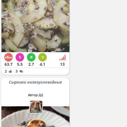
63.7
5.5
2.7
4.1
13
2
3
Сырники низкоуглеводные
Автор
ДД