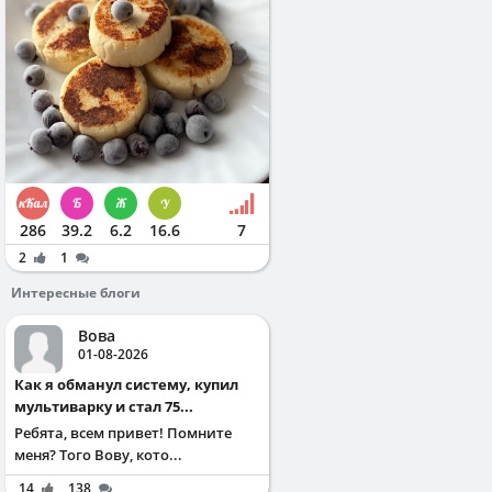
286
39.2
6.2
16.6
7
2
1
Интересные блоги
Вова
01-08-2026
Как я обманул систему, купил
мультиварку и стал 75...
Ребята, всем привет! Помните
меня? Того Вову, кото...
14
138