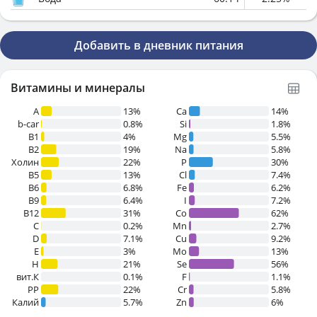
Добавить в дневник питания
Витамины и минералы
A
13%
Ca
14%
b-car
0.8%
Si
1.8%
В1
4%
Mg
5.5%
B2
19%
Na
5.8%
Холин
22%
P
30%
B5
13%
Cl
7.4%
B6
6.8%
Fe
6.2%
B9
6.4%
I
7.2%
B12
31%
Co
62%
C
0.2%
Mn
2.7%
D
7.1%
Cu
9.2%
E
3%
Mo
13%
H
21%
Se
56%
вит.К
0.1%
F
1.1%
PP
22%
Cr
5.8%
Калий
5.7%
Zn
6%