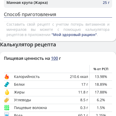
Манная крупа (Жарка)
25 г
Способ приготовления
Составить свой рецепт с учетом потерь витаминов и
минералов вы можете с помощью калькулятора
рецептов в приложении
"Мой здоровый рацион"
.
Калькулятор рецепта
Пищевая ценность на
100
г
% от РСП
Калорийность
210.6
ккал
13.98
%
Белки
17
г
18.89
%
Жиры
11.8
г
17.88
%
Углеводы
8.5
г
6.2
%
Пищевые волокна
0.3
г
1.5
%
Вода
60.1
г
2.25
%