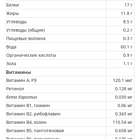
Белки
17 г
Жиры
11.8 г
Углеводы
8.5 г
Углеводы (общие)
0.2 г
Пищевые волокна
0.3 г
Вода
60.1 г
Органические кислоты
0.9 г
Зола
1.1 г
Витамины
Витамин А, РЭ
120.1 мкг
Ретинол
0.128 мг
бета Каротин
0.039 мг
Витамин В1, тиамин
0.06 мг
Витамин В2, рибофлавин
0.343 мг
Витамин В4, холин
110.54 мг
Витамин В5, пантотеновая
0.658 мг
Витамин В6, пиридоксин
0.135 мг