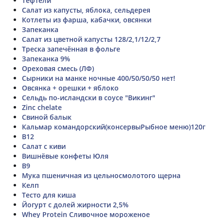
Тефтели
Салат из капусты, яблока, сельдерея
Котлеты из фарша, кабачки, овсянки
Запеканка
Салат из цветной капусты 128/2,1/12/2,7
Треска запечённая в фольге
Запеканка 9%
Ореховая смесь (ЛФ)
Сырники на манке ночные 400/50/50/50 нет!
Овсянка + орешки + яблоко
Сельдь по-исландски в соусе "Викинг"
Zinc chelate
Свиной балык
Кальмар командорский(консервыРыбное меню)120г
B12
Салат с киви
Вишнёвые конфеты Юля
В9
Мука пшеничная из цельносмолотого щерна
Келп
Тесто для киша
Йогурт с долей жирности 2,5%
Whey Protein Сливочное мороженое