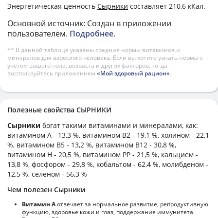
Энергетическая ценность
Сырники
составляет 210,6 кКал.
Основной источник: Создан в приложении
пользователем.
Подробнее
.
** В данной таблице указаны средние нормы витаминов и
минералов для взрослого человека. Если вы хотите узнать нормы с
учетом вашего пола, возраста и других факторов, тогда
воспользуйтесь приложением
«Мой здоровый рацион»
.
Полезные свойства СЫРНИКИ
Сырники
богат такими витаминами и минералами, как:
витамином А - 13,3 %, витамином B2 - 19,1 %, холином - 22,1
%, витамином B5 - 13,2 %, витамином B12 - 30,8 %,
витамином H - 20,5 %, витамином PP - 21,5 %, кальцием -
13,8 %, фосфором - 29,8 %, кобальтом - 62,4 %, молибденом -
12,5 %, селеном - 56,3 %
Чем полезен Сырники
Витамин А
отвечает за нормальное развитие, репродуктивную
функцию, здоровье кожи и глаз, поддержание иммунитета.