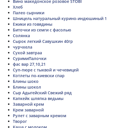
Вино македонское розовое STOBI
Хлеб
Палео сырники
Шницель натуральный курино-индюшиный 1
Ежики из говядины
Биточки из семги с фасолью
Солянка
Сырок легкий Савушкин 40гр
чурчхела
Сухой завтраа
СуримиПалочки
фас вар 27,10,21
Суп-пюре с тыквой и чечевицей
Котлеты по-киевски спар
Блины шоко
Блины шокол
Сыр Адыгейский Свежий ряд
Капкейк шляпка ведьмы
Заварной крем
Крем заварной
Рулет с заварным кремом
Творог
Каша с молоком