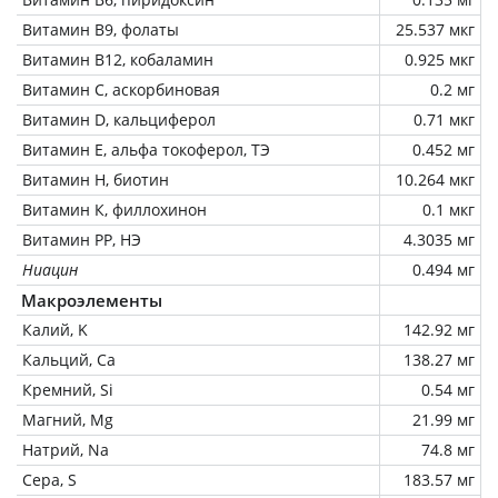
Витамин В9, фолаты
25.537 мкг
Витамин В12, кобаламин
0.925 мкг
Витамин C, аскорбиновая
0.2 мг
Витамин D, кальциферол
0.71 мкг
Витамин Е, альфа токоферол, ТЭ
0.452 мг
Витамин Н, биотин
10.264 мкг
Витамин К, филлохинон
0.1 мкг
Витамин РР, НЭ
4.3035 мг
Ниацин
0.494 мг
Макроэлементы
Калий, K
142.92 мг
Кальций, Ca
138.27 мг
Кремний, Si
0.54 мг
Магний, Mg
21.99 мг
Натрий, Na
74.8 мг
Сера, S
183.57 мг