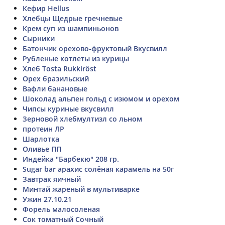
Кефир Hellus
Хлебцы Щедрые гречневые
Крем суп из шампиньонов
Сырники
Батончик орехово-фруктовый Вкусвилл
Рубленые котлеты из курицы
Хлеб Tosta Rukkiröst
Орех бразильский
Вафли банановые
Шоколад альпен гольд с изюмом и орехом
Чипсы куриные вкусвилл
Зерновой хлебмултизл со льном
протеин ЛР
Шарлотка
Оливье ПП
Индейка "Барбекю" 208 гр.
Sugar bar арахис солёная карамель на 50г
Завтрак яичный
Минтай жареный в мультиварке
Ужин 27.10.21
Форель малосоленая
Сок томатный Сочный