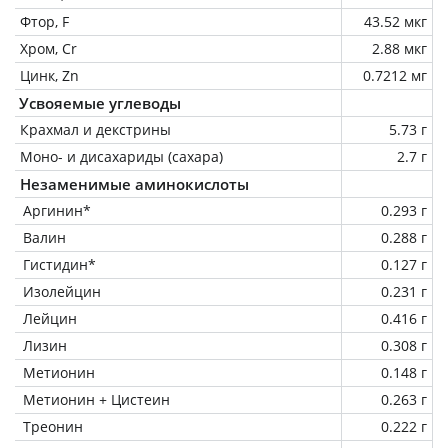
Фтор, F
43.52 мкг
Хром, Cr
2.88 мкг
Цинк, Zn
0.7212 мг
Усвояемые углеводы
Крахмал и декстрины
5.73 г
Моно- и дисахариды (сахара)
2.7 г
Незаменимые аминокислоты
Аргинин*
0.293 г
Валин
0.288 г
Гистидин*
0.127 г
Изолейцин
0.231 г
Лейцин
0.416 г
Лизин
0.308 г
Метионин
0.148 г
Метионин + Цистеин
0.263 г
Треонин
0.222 г