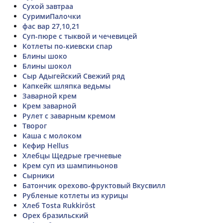
Сухой завтраа
СуримиПалочки
фас вар 27,10,21
Суп-пюре с тыквой и чечевицей
Котлеты по-киевски спар
Блины шоко
Блины шокол
Сыр Адыгейский Свежий ряд
Капкейк шляпка ведьмы
Заварной крем
Крем заварной
Рулет с заварным кремом
Творог
Каша с молоком
Кефир Hellus
Хлебцы Щедрые гречневые
Крем суп из шампиньонов
Сырники
Батончик орехово-фруктовый Вкусвилл
Рубленые котлеты из курицы
Хлеб Tosta Rukkiröst
Орех бразильский