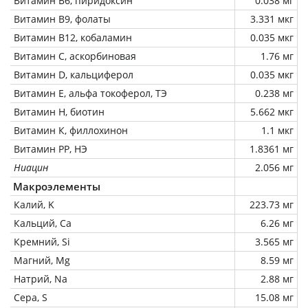
Витамин В6, пиридоксин
0.038 мг
Витамин В9, фолаты
3.331 мкг
Витамин В12, кобаламин
0.035 мкг
Витамин C, аскорбиновая
1.76 мг
Витамин D, кальциферол
0.035 мкг
Витамин Е, альфа токоферол, ТЭ
0.238 мг
Витамин Н, биотин
5.662 мкг
Витамин К, филлохинон
1.1 мкг
Витамин РР, НЭ
1.8361 мг
Ниацин
2.056 мг
Макроэлементы
Калий, K
223.73 мг
Кальций, Ca
6.26 мг
Кремний, Si
3.565 мг
Магний, Mg
8.59 мг
Натрий, Na
2.88 мг
Сера, S
15.08 мг