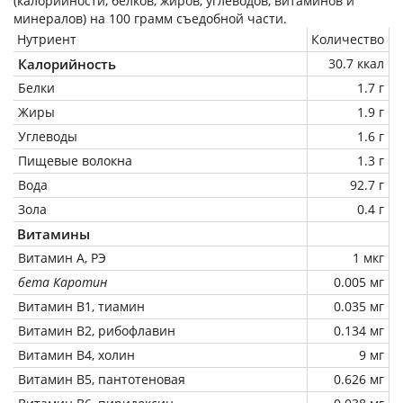
(калорийности, белков, жиров, углеводов, витаминов и
минералов) на
100 грамм
съедобной части.
Нутриент
Количество
Калорийность
30.7 ккал
Белки
1.7 г
Жиры
1.9 г
Углеводы
1.6 г
Пищевые волокна
1.3 г
Вода
92.7 г
Зола
0.4 г
Витамины
Витамин А, РЭ
1 мкг
бета Каротин
0.005 мг
Витамин В1, тиамин
0.035 мг
Витамин В2, рибофлавин
0.134 мг
Витамин В4, холин
9 мг
Витамин В5, пантотеновая
0.626 мг