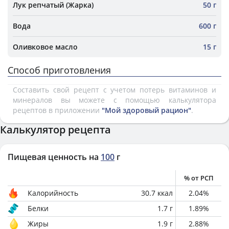
Лук репчатый (Жарка)
50 г
Вода
600 г
Оливковое масло
15 г
Способ приготовления
Составить свой рецепт с учетом потерь витаминов и
минералов вы можете с помощью калькулятора
рецептов в приложении
"Мой здоровый рацион"
.
Калькулятор рецепта
Пищевая ценность на
100
г
% от РСП
Калорийность
30.7
ккал
2.04
%
Белки
1.7
г
1.89
%
Жиры
1.9
г
2.88
%