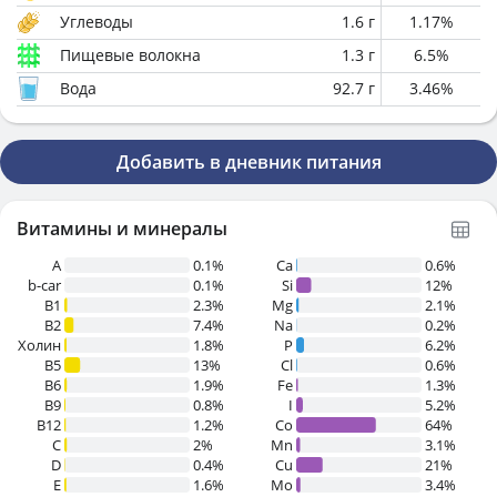
Углеводы
1.6
г
1.17
%
Пищевые волокна
1.3
г
6.5
%
Вода
92.7
г
3.46
%
Добавить в дневник питания
Витамины и минералы
A
0.1%
Ca
0.6%
b-car
0.1%
Si
12%
В1
2.3%
Mg
2.1%
B2
7.4%
Na
0.2%
Холин
1.8%
P
6.2%
B5
13%
Cl
0.6%
B6
1.9%
Fe
1.3%
B9
0.8%
I
5.2%
B12
1.2%
Co
64%
C
2%
Mn
3.1%
D
0.4%
Cu
21%
E
1.6%
Mo
3.4%