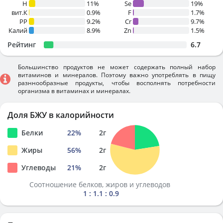
H
11%
Se
19%
вит.К
0.9%
F
1.7%
PP
9.2%
Cr
9.7%
Калий
8.9%
Zn
1.5%
Рейтинг
6.7
Большинство продуктов не может содержать полный набор
витаминов и минералов. Поэтому важно употреблять в пищу
разннообразные продукты, чтобы восполнять потребности
организма в витаминах и минералах.
Доля БЖУ в калорийности
Белки
22
%
2
г
Жиры
56
%
2
г
Углеводы
21
%
2
г
Соотношение белков, жиров и углеводов
1 : 1.1 : 0.9