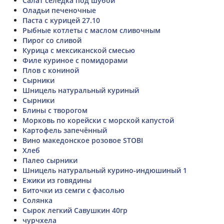
Салат селёдка под шубой
Оладьи печеночные
Паста с курицей 27.10
Рыбные котлеты с маслом сливочным
Пирог со сливой
Курица с мексиканской смесью
Филе куриное с помидорами
Плов с кониной
Сырники
Шницель натуральный куриный
Сырники
Блины с творогом
Морковь по корейски с морской капустой
Картофель запечённый
Вино македонское розовое STOBI
Хлеб
Палео сырники
Шницель натуральный курино-индюшиный 1
Ежики из говядины
Биточки из семги с фасолью
Солянка
Сырок легкий Савушкин 40гр
чурчхела