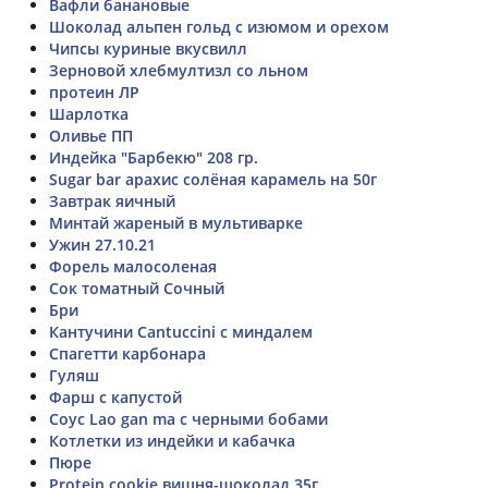
Вафли банановые
Шоколад альпен гольд с изюмом и орехом
Чипсы куриные вкусвилл
Зерновой хлебмултизл со льном
протеин ЛР
Шарлотка
Оливье ПП
Индейка "Барбекю" 208 гр.
Sugar bar арахис солёная карамель на 50г
Завтрак яичный
Минтай жареный в мультиварке
Ужин 27.10.21
Форель малосоленая
Сок томатный Сочный
Бри
Кантучини Cantuccini с миндалем
Спагетти карбонара
Гуляш
Фарш с капустой
Соус Lao gan ma с черными бобами
Котлетки из индейки и кабачка
Пюре
Protein cookie вишня-шоколад 35г