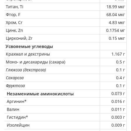
Титан, Ti
18.99 мкг
Фтор, F
68.04 мкг
Хром, Cr
4.83 мкг
Цинк, Zn
0.1754 мг
Цирконий, Zr
0.15 мкг
Усвояемые углеводы
Крахмал и декстрины
1.167 г
Моно- и дисахариды (сахара)
0.5 г
Глюкоза (декстроза)
0.1 г
Сахароза
0.4 г
Фруктоза
0.1 г
Незаменимые аминокислоты
0.073 г
Аргинин*
0.016 г
Валин
0.011 г
Гистидин*
0.003 г
Изолейцин
0.009 г