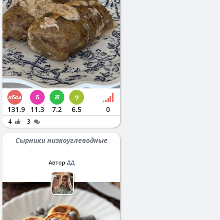
131.9
11.3
7.2
6.5
0
4
3
Сырники низкоуглеводные
Автор
ДД