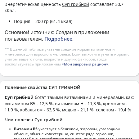
Энергетическая ценность
Суп грибной
составляет 30,7
кКал.
Порция = 200 гр (61.4 кКал)
Основной источник: Создан в приложении
пользователем.
Подробнее
.
** В данной таблице указаны средние нормы витаминов и
минералов для взрослого человека. Если вы хотите узнать нормы с
учетом вашего пола, возраста и других факторов, тогда
воспользуйтесь приложением
«Мой здоровый рацион»
.
Полезные свойства СУП ГРИБНОЙ
Суп грибной
богат такими витаминами и минералами, как:
витамином B5 - 12,5 %, витамином H - 11,3 %, кремнием -
11,9 %, кобальтом - 63,5 %, медью - 21,1 %, селеном - 19,4 %
Чем полезен Суп грибной
Витамин В5
участвует в белковом, жировом, углеводном
обмене, обмене холестерина, синтезе ряда гормонов,
гемоглобина, способствует всасыванию аминокислот и сахаров