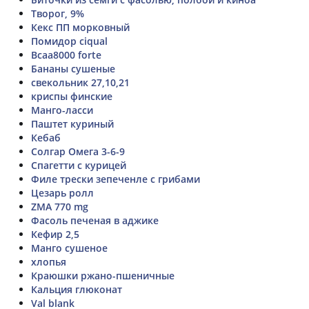
Творог, 9%
Кекс ПП морковный
Помидор ciqual
Bcaa8000 forte
Бананы сушеные
свекольник 27,10,21
криспы финские
Манго-ласси
Паштет куриный
Кебаб
Солгар Омега 3-6-9
Спагетти с курицей
Филе трески зепеченле с грибами
Цезарь ролл
ZMA 770 mg
Фасоль печеная в аджике
Кефир 2,5
Манго сушеное
хлопья
Краюшки ржано-пшеничные
Кальция глюконат
Val blank