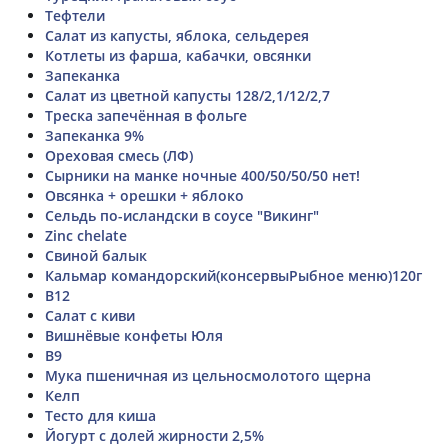
Тефтели
Салат из капусты, яблока, сельдерея
Котлеты из фарша, кабачки, овсянки
Запеканка
Салат из цветной капусты 128/2,1/12/2,7
Треска запечённая в фольге
Запеканка 9%
Ореховая смесь (ЛФ)
Сырники на манке ночные 400/50/50/50 нет!
Овсянка + орешки + яблоко
Сельдь по-исландски в соусе "Викинг"
Zinc chelate
Свиной балык
Кальмар командорский(консервыРыбное меню)120г
B12
Салат с киви
Вишнёвые конфеты Юля
В9
Мука пшеничная из цельносмолотого щерна
Келп
Тесто для киша
Йогурт с долей жирности 2,5%