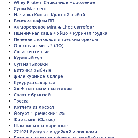
Whey Protein Сливочное мороженое
Суши Marinero
Начинка Киша с Красной рыбой
Венские вафли ПП
ХХМороженое Mint & Choc Carrefour
Пшеничная каша + Яйцо + куриная грудка
Печенье с клюквой и грецким орехом
Ореховая смесь 2 (ЛФ)
Сосиски сочные
Куриный суп
Суп из тыковки
Биточки рыбные
филе куриное в кляре
Кукуруза сахврная
Хлеб ситный могилёвский
Салат с брынзой
Треска
Котлета из лосося
Йогурт "Греческий" 2%
Фортамин (Classic)
Шампиньоны жаренные
271021 булгур с индейкой и овощами
Биточки из семги с фасолью, полбой и киноа