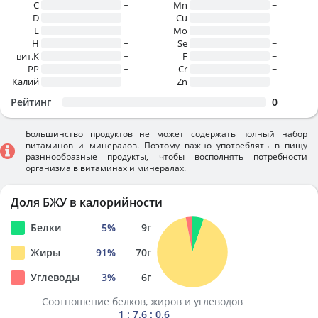
C
~
Mn
~
D
~
Cu
~
E
~
Mo
~
H
~
Se
~
вит.К
~
F
~
PP
~
Cr
~
Калий
~
Zn
~
Рейтинг
0
Большинство продуктов не может содержать полный набор
витаминов и минералов. Поэтому важно употреблять в пищу
разннообразные продукты, чтобы восполнять потребности
организма в витаминах и минералах.
Доля БЖУ в калорийности
Белки
5
%
9
г
Жиры
91
%
70
г
Углеводы
3
%
6
г
Соотношение белков, жиров и углеводов
1 : 7.6 : 0.6