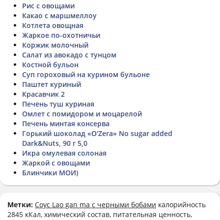
Рис с овощами
Какао с маршмеллоу
Котлета овощная
Жаркое по-охотничьи
Коржик молочный
Салат из авокадо с тунцом
Костной бульон
Суп гороховый на курином бульоне
Паштет куриный
Красавчик 2
Печень туш куриная
Омлет с помидором и моцарелой
Печень минтая консерва
Горький шоколад «O'Zera» No sugar added
Dark&Nuts, 90 г 5,0
Икра омулевая солоная
Жаркой с овощами
Блинчики МОИ)
Метки:
Соус Lao gan ma с черными бобами
калорийность
2845 кКал, химический состав, питательная ценность,