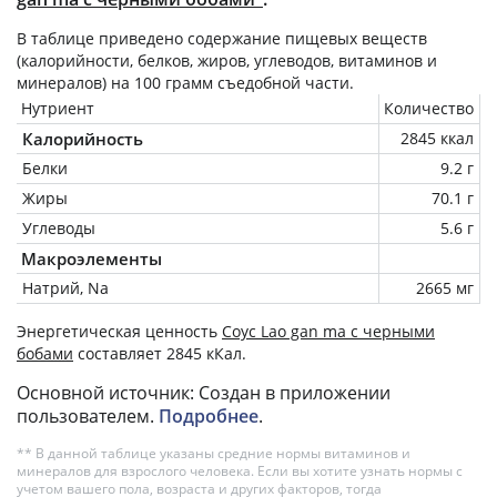
В таблице приведено содержание пищевых веществ
(калорийности, белков, жиров, углеводов, витаминов и
минералов) на
100 грамм
съедобной части.
Нутриент
Количество
Калорийность
2845 ккал
Белки
9.2 г
Жиры
70.1 г
Углеводы
5.6 г
Макроэлементы
Натрий, Na
2665 мг
Энергетическая ценность
Соус Lao gan ma с черными
бобами
составляет 2845 кКал.
Основной источник: Создан в приложении
пользователем.
Подробнее
.
** В данной таблице указаны средние нормы витаминов и
минералов для взрослого человека. Если вы хотите узнать нормы с
учетом вашего пола, возраста и других факторов, тогда