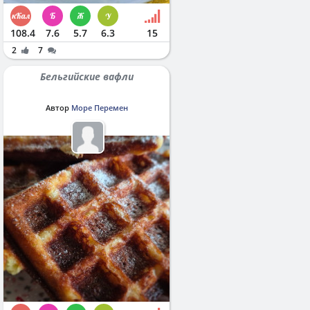
108.4
7.6
5.7
6.3
15
2
7
Бельгийские вафли
Автор
Море Перемен