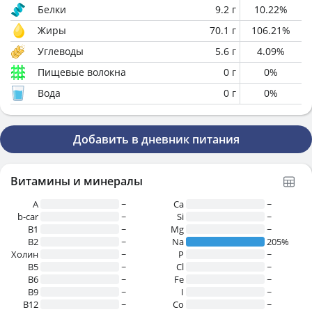
Белки
9.2
г
10.22
%
Жиры
70.1
г
106.21
%
Углеводы
5.6
г
4.09
%
Пищевые волокна
0
г
0
%
Вода
0
г
0
%
Добавить в дневник питания
Витамины и минералы
A
~
Ca
~
b-car
~
Si
~
В1
~
Mg
~
B2
~
Na
205%
Холин
~
P
~
B5
~
Cl
~
B6
~
Fe
~
B9
~
I
~
B12
~
Co
~