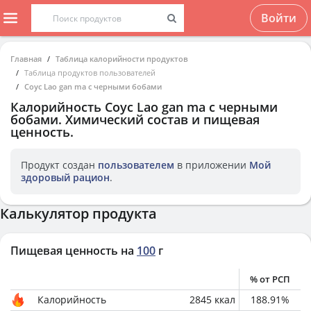
Войти
Главная
Таблица калорийности продуктов
Таблица продуктов пользователей
Соус Lao gan ma с черными бобами
Калорийность
Соус Lao gan ma с черными
бобами
. Химический состав и пищевая
ценность.
Продукт создан
пользователем
в приложении
Мой
здоровый рацион
.
Калькулятор продукта
Пищевая ценность на
100
г
% от РСП
Калорийность
2845
ккал
188.91
%