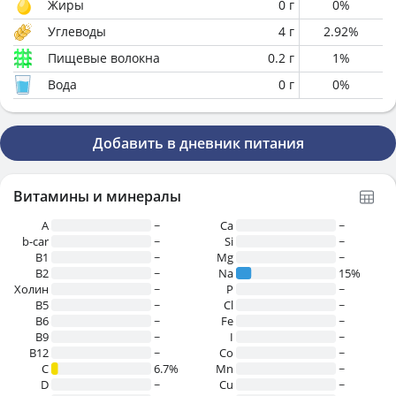
Жиры
0
г
0
%
Углеводы
4
г
2.92
%
Пищевые волокна
0.2
г
1
%
Вода
0
г
0
%
Добавить в дневник питания
Витамины и минералы
A
~
Ca
~
b-car
~
Si
~
В1
~
Mg
~
B2
~
Na
15%
Холин
~
P
~
B5
~
Cl
~
B6
~
Fe
~
B9
~
I
~
B12
~
Co
~
C
6.7%
Mn
~
D
~
Cu
~