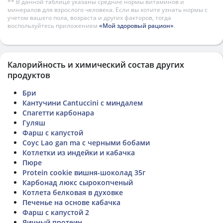
** В данной таблице указаны средние нормы витаминов и
минералов для взрослого человека. Если вы хотите узнать нормы с
учетом вашего пола, возраста и других факторов, тогда
воспользуйтесь приложением
«Мой здоровый рацион»
.
Калорийность и химический состав других
продуктов
Бри
Кантучини Cantuccini с миндалем
Спагетти карбонара
Гуляш
Фарш с капустой
Соус Lao gan ma с черными бобами
Котлетки из индейки и кабачка
Пюре
Protein cookie вишня-шоколад 35г
Карбонад люкс сырокопченый
Котлета белковая в духовке
Печенье на основе кабачка
Фарш с капустой 2
Яичный протеин