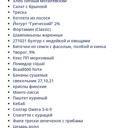
Хлеб ситный могилёвский
Салат с брынзой
Треска
Котлета из лосося
Йогурт "Греческий" 2%
Фортамин (Classic)
Шампиньоны жаренные
271021 булгур с индейкой и овощами
Биточки из семги с фасолью, полбой и киноа
Творог, 9%
Кекс ПП морковный
Помидор ciqual
Bcaa8000 forte
Бананы сушеные
свекольник 27,10,21
криспы финские
Манго-ласси
Паштет куриный
Кебаб
Солгар Омега 3-6-9
Спагетти с курицей
Филе трески зепеченле с грибами
Цезарь ролл