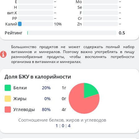
E
~
Mo
~
H
~
Se
~
вит.К
~
F
~
PP
~
Cr
~
Калий
10%
Zn
~
Рейтинг
0.5
Большинство продуктов не может содержать полный набор
витаминов и минералов. Поэтому важно употреблять в пищу
разннообразные продукты, чтобы восполнять потребности
организма в витаминах и минералах.
Доля БЖУ в калорийности
Белки
20
%
1
г
Жиры
0
%
0
г
Углеводы
80
%
4
г
Соотношение белков, жиров и углеводов
1 : 0 : 4