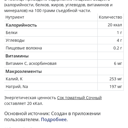
(калорийности, белков, жиров, углеводов, витаминов и
минералов) на
100 грамм
съедобной части.
Нутриент
Количество
Калорийность
20 ккал
Белки
1 г
Углеводы
4 г
Пищевые волокна
0.2 г
Витамины
Витамин C, аскорбиновая
6 мг
Макроэлементы
Калий, K
253 мг
Натрий, Na
197 мг
Энергетическая ценность
Сок томатный Сочный
составляет 20 кКал.
Основной источник: Создан в приложении
пользователем.
Подробнее
.