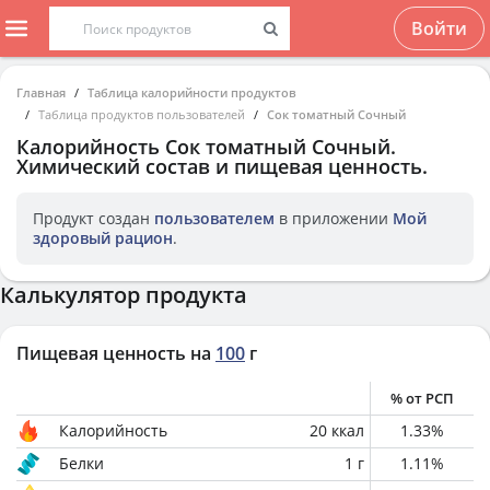
Войти
Главная
Таблица калорийности продуктов
Таблица продуктов пользователей
Сок томатный Сочный
Калорийность
Сок томатный Сочный
.
Химический состав и пищевая ценность.
Продукт создан
пользователем
в приложении
Мой
здоровый рацион
.
Калькулятор продукта
Пищевая ценность на
100
г
% от РСП
Калорийность
20
ккал
1.33
%
Белки
1
г
1.11
%