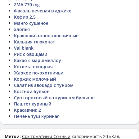
ZMA 770 mg
Фасоль печеная в аджике
Кефир 2,5
Манго сушеное
хлопья
Краюшки ржано-пшеничные
Кальция глюконат
Val blank
Рис с овощами
Какао с маршмеллоу
Котлета овощная
Жаркое по-охотничьи
Коржик молочный
Салат из авокадо с тунцом
Костной бульон
Суп гороховый на курином бульоне
Паштет куриный
Красавчик 2
Печень туш куриная
Метки:
Сок томатный Сочный
калорийность 20 кКал,