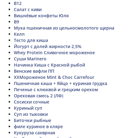
B12
Салат с киви
Вишнёвые конфеты Юля
В9
Мука пшеничная из цельносмолотого щерна
Келп
Тесто для киша
Йогурт с долей жирности 2,5%
Whey Protein Сливочное мороженое
Суши Marinero
Начинка Киша с Красной рыбой
Венские вафли ПП
ХХМороженое Mint & Choc Carrefour
Пшеничная каша + Яйцо + куриная грудка
Печенье с клюквой и грецким орехом
Ореховая смесь 2 (ЛФ)
Сосиски сочные
Куриный суп
Суп из тыковки
Биточки рыбные
филе куриное в кляре
Кукуруза сахврная