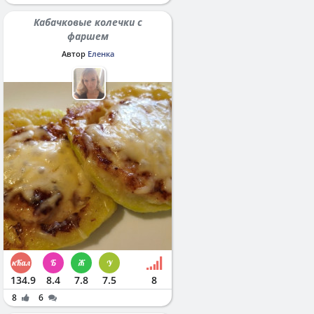
Кабачковые колечки с
фаршем
Автор
Еленка
134.9
8.4
7.8
7.5
8
8
6