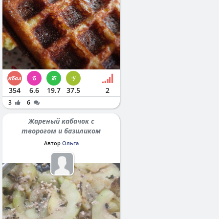
354
6.6
19.7
37.5
2
3
6
Жареный кабачок с
творогом и базиликом
Автор
Ольга