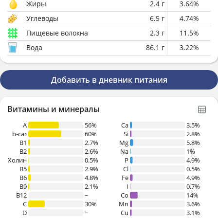
Жиры
2.4
г
3.64
%
Углеводы
6.5
г
4.74
%
Пищевые волокна
2.3
г
11.5
%
Вода
86.1
г
3.22
%
Добавить в дневник питания
Витамины и минералы
A
56%
Ca
3.5%
b-car
60%
Si
2.8%
В1
2.7%
Mg
5.8%
B2
2.6%
Na
1%
Холин
0.5%
P
4.9%
B5
2.9%
Cl
0.5%
B6
4.8%
Fe
4.9%
B9
2.1%
I
0.7%
B12
~
Co
14%
C
30%
Mn
3.6%
D
~
Cu
3.1%