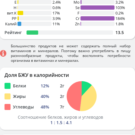
E
2.4%
Mo
3.2%
H
0.6%
Se
103%
вит.К
17%
F
0.2%
PP
3.9%
Cr
184%
Калий
11%
Zn
1.8%
Рейтинг
13.5
Большинство продуктов не может содержать полный набор
витаминов и минералов. Поэтому важно употреблять в пищу
разннообразные продукты, чтобы восполнять потребности
организма в витаминах и минералах.
Доля БЖУ в калорийности
Белки
12
%
2
г
Жиры
40
%
2
г
Углеводы
48
%
7
г
Соотношение белков, жиров и углеводов
1 : 1.5 : 4.1