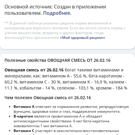
Основной источник: Создан в приложении
пользователем.
Подробнее
.
** В данной таблице указаны средние нормы витаминов и
минералов для взрослого человека. Если вы хотите узнать нормы с
учетом вашего пола, возраста и других факторов, тогда
воспользуйтесь приложением
«Мой здоровый рацион»
.
Полезные свойства ОВОЩНАЯ СМЕСЬ ОТ 26.02.16
Овощная смесь от 26.02.16
богат такими витаминами и
минералами, как: витамином А - 55,6 %, бэта-каротином -
60,2 %, витамином C - 30 %, витамином K - 16,9 %, калием -
11,1 %, кобальтом - 14 %, селеном - 103,1 %, хромом - 184 %
Чем полезен Овощная смесь от 26.02.16
Витамин А
отвечает за нормальное развитие, репродуктивную
функцию, здоровье кожи и глаз, поддержание иммунитета.
В-каротин
является провитамином А и обладает
антиоксидантными свойствами. 6 мкг бета-каротина
эквивалентны 1 мкг витамина А.
Витамин С
участвует в окислительно-восстановительных