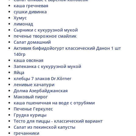
каша гречневая
сушки дивинка
Хумус
лимонад
Сырники с кукурузной мукой
печенье творожное смайлик
Салат домашний
Активия бифидойогурт классический Данон 1 шт
140гр
каша овсяная
Запеканка с кукурузной мукой
Яйца
хлебцы 7 злаков Dr.Körner
ленивые хачапури
Долма Азербайджанская
Маковый пирог
каша пшеничная на воде с отрубями
Печенье Геркулес
Грудка курицы
Тесто для пиццы - классический вариант
Салат из пекинской капусты
гречанники