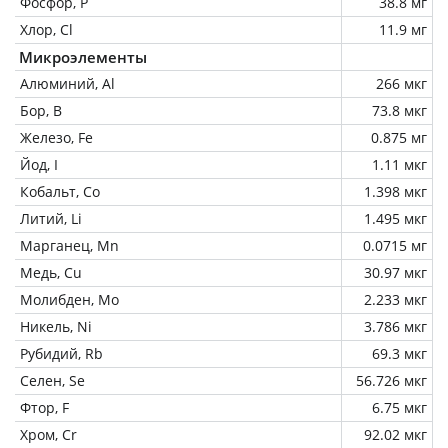
Фосфор, P
38.8 мг
Хлор, Cl
11.9 мг
Микроэлементы
Алюминий, Al
266 мкг
Бор, B
73.8 мкг
Железо, Fe
0.875 мг
Йод, I
1.11 мкг
Кобальт, Co
1.398 мкг
Литий, Li
1.495 мкг
Марганец, Mn
0.0715 мг
Медь, Cu
30.97 мкг
Молибден, Mo
2.233 мкг
Никель, Ni
3.786 мкг
Рубидий, Rb
69.3 мкг
Селен, Se
56.726 мкг
Фтор, F
6.75 мкг
Хром, Cr
92.02 мкг