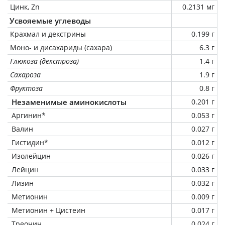
Цинк, Zn
0.2131 мг
Усвояемые углеводы
Крахмал и декстрины
0.199 г
Моно- и дисахариды (сахара)
6.3 г
Глюкоза (декстроза)
1.4 г
Сахароза
1.9 г
Фруктоза
0.8 г
Незаменимые аминокислоты
0.201 г
Аргинин*
0.053 г
Валин
0.027 г
Гистидин*
0.012 г
Изолейцин
0.026 г
Лейцин
0.033 г
Лизин
0.032 г
Метионин
0.009 г
Метионин + Цистеин
0.017 г
Треонин
0.024 г