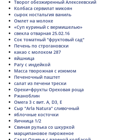
Творог обезжиренный Алексеевский
Колбаса сервилат микоян
сырок ностальгия ваниль
Омлет на молоке
«Суп куриный с вермишелью»
свекла отварная 25.02.16
Сок томатный "фруктовый сад"
Печень по строгановски
какао с молоком 287
яйшница
Рагу с индейкой
Масса творожная с изюмом
Печеночный паштет
салат из печени трески
Орехи=фрукты Ореховая роща
Ржаноблин
Омега 3 с вит. А, D3, Е
Сыр "Arla Natura" сливочный
яблочные косточки
Яичница 1/2
Свиная рулька со шкуркой
марципановое пироженое
Салат Оливье с вареной колбасой