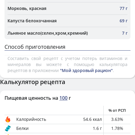
Морковь, красная
77 г
Капуста белокочанная
69 г
Льняное масло(селен,хром,кремний)
7 г
Способ приготовления
Составить свой рецепт с учетом потерь витаминов и
минералов вы можете с помощью калькулятора
рецептов в приложении
"Мой здоровый рацион"
.
Калькулятор рецепта
Пищевая ценность на
100
г
% от РСП
Калорийность
54.6
ккал
3.63
%
Белки
1.6
г
1.78
%