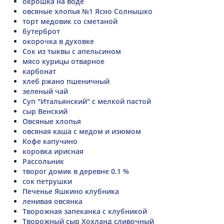
окрошка на воде
овсяные хлопья №1 Ясно Солнышко
торт медовик со сметаной
бутерброт
окорочка в духовке
Сок из тыквы с апельсином
мясо курицы отварное
карбонат
хлеб ржано пшеничный
зеленый чай
Суп "Итальянский" с мелкой пастой
сыр Венский
Овсяные хлопья
овсяная каша с медом и изюмом
Кофе капучино
коровка ирисная
Рассольник
творог домик в деревне 0.1 %
сок петрушки
Печенье Яшкино клубника
ленивая овсянка
Творожная запеканка с клубникой
Творожный сыр Хохланд сливочный