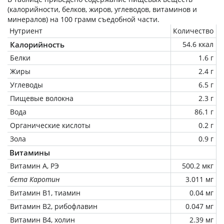
(калорийности, белков, жиров, углеводов, витаминов и
минералов) на
100 грамм
съедобной части.
Нутриент
Количество
Калорийность
54.6 ккал
Белки
1.6 г
Жиры
2.4 г
Углеводы
6.5 г
Пищевые волокна
2.3 г
Вода
86.1 г
Органические кислоты
0.2 г
Зола
0.9 г
Витамины
Витамин А, РЭ
500.2 мкг
бета Каротин
3.011 мг
Витамин В1, тиамин
0.04 мг
Витамин В2, рибофлавин
0.047 мг
Витамин В4, холин
2.39 мг