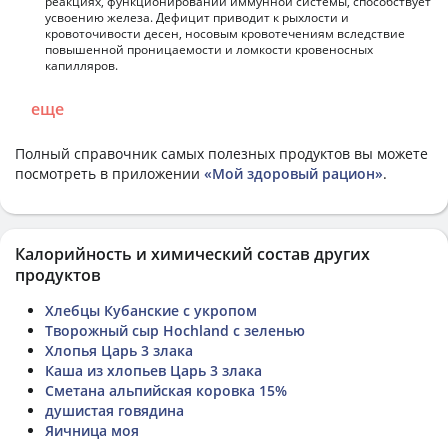
реакциях, функционировании иммунной системы, способствует
усвоению железа. Дефицит приводит к рыхлости и
кровоточивости десен, носовым кровотечениям вследствие
повышенной проницаемости и ломкости кровеносных
капилляров.
еще
Полный справочник самых полезных продуктов вы можете
посмотреть в приложении
«Мой здоровый рацион»
.
Калорийность и химический состав других
продуктов
Хлебцы Кубанские с укропом
Творожный сыр Hochland с зеленью
Хлопья Царь 3 злака
Каша из хлопьев Царь 3 злака
Сметана альпийская коровка 15%
душистая говядина
Яичница моя