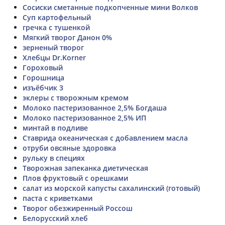
Сосиски сметанные подкопченные мини Волков
Суп картофельный
гречка с тушенкой
Мягкий творог Данон 0%
зерненый творог
Хлебцы Dr.Korner
Гороховый
Горошница
изъёбчик 3
эклеры с творожным кремом
Молоко пастеризованное 2,5% Богдаша
Молоко пастеризованное 2,5% ИП
минтай в подливе
Ставрида океаническая с добавлением масла
отруби овсяные здоровка
рульку в специях
Творожная запеканка диетическая
Плов фруктовый с орешками
салат из морской капусты сахалинский (готовый)
паста с криветками
Творог обезжиренный Россош
Белорусский хлеб