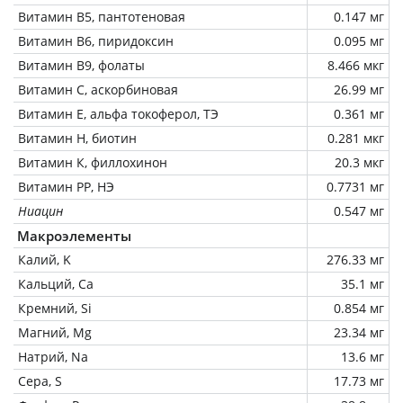
Витамин В5, пантотеновая
0.147 мг
Витамин В6, пиридоксин
0.095 мг
Витамин В9, фолаты
8.466 мкг
Витамин C, аскорбиновая
26.99 мг
Витамин Е, альфа токоферол, ТЭ
0.361 мг
Витамин Н, биотин
0.281 мкг
Витамин К, филлохинон
20.3 мкг
Витамин РР, НЭ
0.7731 мг
Ниацин
0.547 мг
Макроэлементы
Калий, K
276.33 мг
Кальций, Ca
35.1 мг
Кремний, Si
0.854 мг
Магний, Mg
23.34 мг
Натрий, Na
13.6 мг
Сера, S
17.73 мг