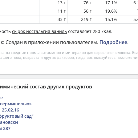
13 г
76 г
17.1%
6
11 г
56 г
19.6%
33 г
219 г
15.1%
5
ность
сырок ностальгия ваниль
составляет 280 кКал.
к: Создан в приложении пользователем.
Подробнее
.
азаны средние нормы витаминов и минералов для взрослого человека. Есл
вашего пола, возраста и других факторов, тогда воспользуйтесь приложен
имический состав других продуктов
ке
с вермишелью»
 25.02.16
фруктовый сад"
гановски
м 287