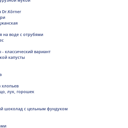
курузной мукой
 Dr.Körner
ури
джанская
 на воде с отрубями
ес
 - классический вариант
ской капусты
а
з хлопьев
йцо, лук, горошек
ый шоколад с цельным фундуком
ами