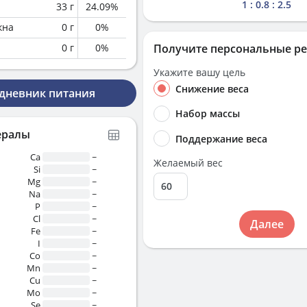
1 : 0.8 : 2.5
33
г
24.09
%
кна
0
г
0
%
0
г
0
%
Получите персональные р
Укажите вашу цель
Снижение веса
 дневник питания
Набор массы
ералы
Поддержание веса
Ca
~
Желаемый вес
Si
~
Mg
~
Na
~
P
~
Cl
~
Далее
Fe
~
I
~
Co
~
Mn
~
Cu
~
Mo
~
Se
~