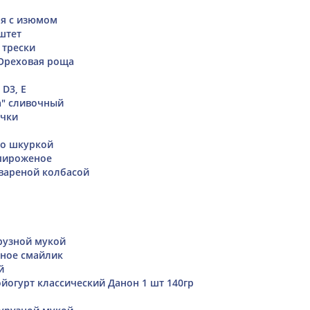
ая с изюмом
штет
 трески
Ореховая роща
 D3, Е
a" сливочный
очки
со шкуркой
пироженое
 вареной колбасой
рузной мукой
ное смайлик
й
йогурт классический Данон 1 шт 140гр