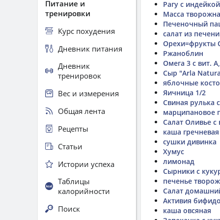
Питание и
Рагу с индейкой
тренировки
Масса творожн
Печеночный па
Курс похудения
салат из печени
Орехи=фрукты 
Дневник питания
Ржаноблин
Омега 3 с вит. А,
Дневник
Сыр "Arla Natur
тренировок
яблочные кост
Яичница 1/2
Вес и измерения
Свиная рулька 
Общая лента
марципановое 
Салат Оливье с
Рецепты
каша гречневая
сушки дивинка
Статьи
Хумус
лимонад
Истории успеха
Сырники с куку
Таблицы
печенье творож
калорийности
Салат домашни
Активия бифидо
Поиск
каша овсяная