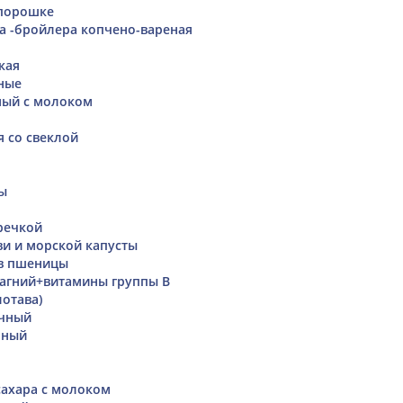
-порошке
а -бройлера копчено-вареная
кая
ные
мый с молоком
я со свеклой
ы
гречкой
ви и морской капусты
ев пшеницы
агний+витамины группы В
лотава)
очный
нный
сахара с молоком