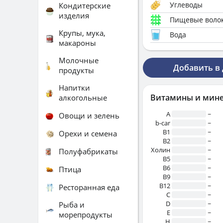
Углеводы
Кондитерские
изделия
Пищевые воло
Крупы, мука,
Вода
макароны
Молочные
Добавить в
продукты
Напитки
Витамины и мин
алкогольные
A
~
Овощи и зелень
b-car
~
В1
~
Орехи и семена
B2
~
Холин
~
Полуфабрикаты
B5
~
B6
~
Птица
B9
~
B12
~
Ресторанная еда
C
~
D
~
Рыба и
E
~
морепродукты
H
~