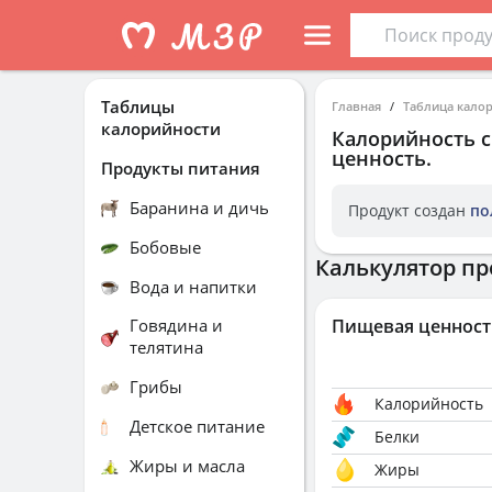
Таблицы
Главная
Таблица кало
калорийности
Калорийность
ценность.
Продукты питания
Баранина и дичь
Продукт создан
по
Бобовые
Калькулятор пр
Вода и напитки
Говядина и
Пищевая ценност
телятина
Грибы
Калорийность
Детское питание
Белки
Жиры и масла
Жиры