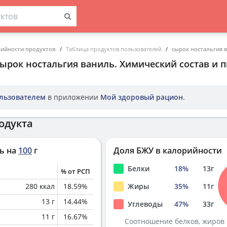
рийности продуктов
Таблица продуктов пользователей
сырок ностальгия 
сырок ностальгия ваниль
. Химический состав и 
льзователем
в приложении
Мой здоровый рацион
.
одукта
ь на
100
г
Доля БЖУ в калорийности
Белки
18
%
13
г
% от РСП
280
ккал
18.59
%
Жиры
35
%
11
г
13
г
14.44
%
Углеводы
47
%
33
г
11
г
16.67
%
Соотношение белков, жиров 