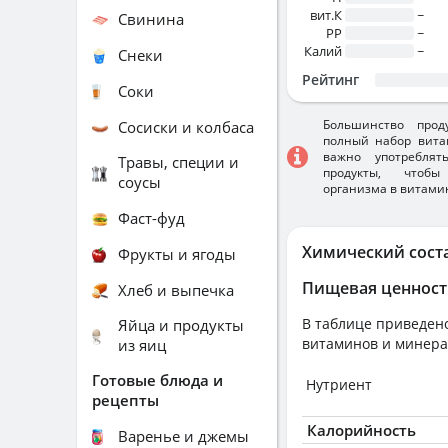
вит.К
~
Свинина
PP
~
Калий
~
Снеки
Рейтинг
Соки
Большинство прод
Сосиски и колбаса
полный набор вита
важно употребля
Травы, специи и
продукты, чтобы
соусы
организма в витами
Фаст-фуд
Химический сост
Фрукты и ягоды
Пищевая ценност
Хлеб и выпечка
В таблице приведено
Яйца и продукты
витаминов и минера
из яиц
Готовые блюда и
Нутриент
рецепты
Калорийность
Варенье и джемы