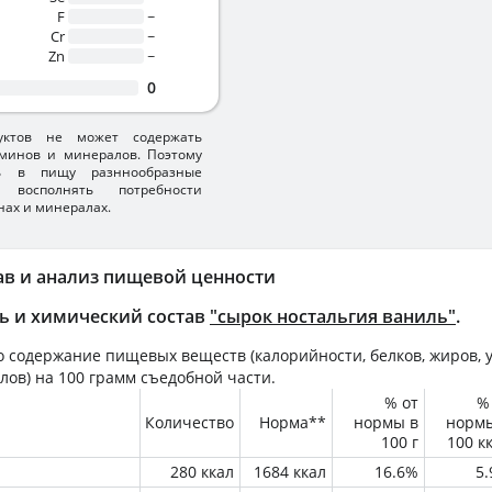
F
~
Cr
~
Zn
~
0
уктов не может содержать
минов и минералов. Поэтому
ть в пищу разннообразные
 восполнять потребности
нах и минералах.
ав и анализ пищевой ценности
ь и химический состав
"сырок ностальгия ваниль"
.
 содержание пищевых веществ (калорийности, белков, жиров, у
лов) на
100 грамм
съедобной части.
% от
%
Количество
Норма**
нормы в
норм
100 г
100 к
280 ккал
1684 ккал
16.6%
5