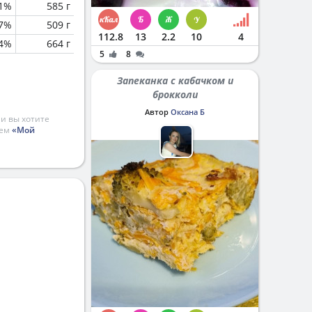
.1%
585 г
7%
509 г
112.8
13
2.2
10
4
.4%
664 г
5
8
Запеканка с кабачком и
брокколи
Автор
Оксана Б
и вы хотите
ием
«Мой