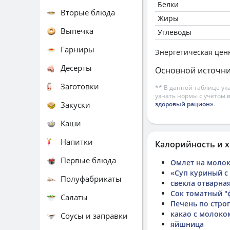
Белки
Вторые блюда
Жиры
Выпечка
Углеводы
Гарниры
Энергетическая цен
Десерты
Основной источни
Заготовки
** В данной таблице ук
узнать нормы с учетом 
Закуски
здоровый рацион»
.
Каши
Напитки
Калорийность и х
Первые блюда
Омлет на моло
«Суп куриный 
Полуфабрикаты
свекла отварная
Сок томатный "
Салаты
Печень по стро
какао с молоко
Соусы и заправки
яйшница