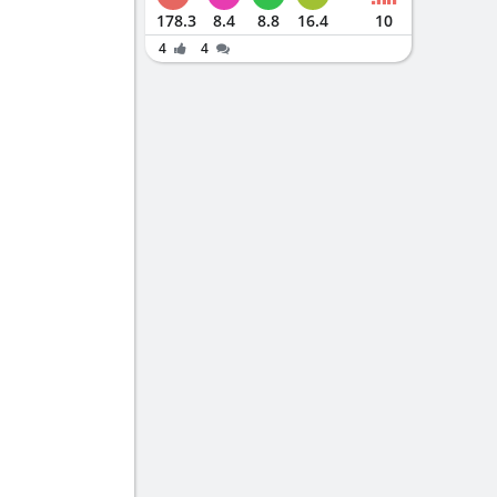
178.3
8.4
8.8
16.4
10
4
4