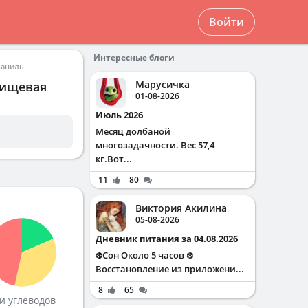
Войти
Интересные блоги
ваниль
Марусичка
пищевая
01-08-2026
Июль 2026
Месяц долбаной
многозадачности. Вес 57,4
кг.Вот...
11
80
Виктория Акилина
05-08-2026
Дневник питания за 04.08.2026
❄️Сон Около 5 часов ❄️
Восстановление из приложени...
8
65
и углеводов