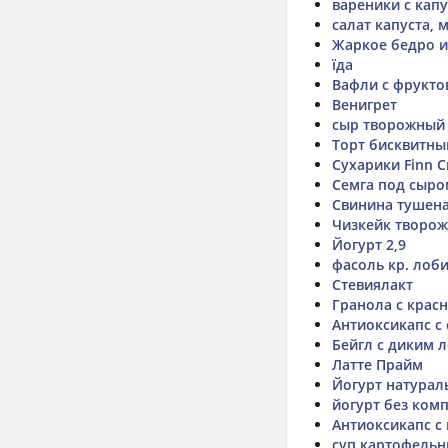
вареники с кап
салат капуста, 
Жаркое бедро и
їда
Вафли с фрукто
Венигрет
сыр творожный
Торт бисквитный
Сухарики Finn C
Семга под сыро
Свинина тушен
Чизкейк творо
Йогурт 2,9
фасоль кр. лоби
Стевиялакт
Гранола с крас
Антиоксикапс с
Бейгл с диким 
Латте Прайм
Йогурт натурал
йогурт без ком
Антиоксикапс с
суп картофельн