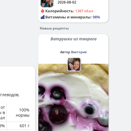
2026-08-02
Калорийность:
1387 кКал
Витамины и минералы:
98%
Новые рецепты
Ватрушки из творога
Автор
Виктория
глеводов,
 от
100%
ы в
нормы
кал
.9%
601 г