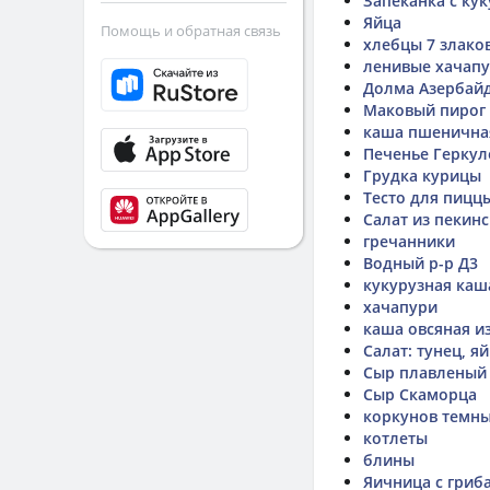
Запеканка с ку
Яйца
Помощь и обратная связь
хлебцы 7 злаков
ленивые хачап
Долма Азербай
Маковый пирог
каша пшеничная
Печенье Геркул
Грудка курицы
Тесто для пиццы
Салат из пекин
гречанники
Водный р-р Д3
кукурузная каш
хачапури
каша овсяная и
Салат: тунец, я
Сыр плавленый
Сыр Скаморца
коркунов темн
котлеты
блины
Яичница с гриб