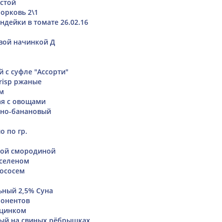
устой
морковь 2\1
ндейки в томате 26.02.16
вой начинкой Д
 с суфле "Ассорти"
risp ржаные
м
ая с овощами
жно-банановый
о по гр.
ной смородиной
 селеном
лососем
ьный 2,5% Суна
понентов
 цинком
ый на свиных рёбрышках