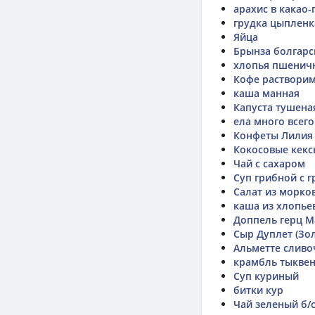
арахис в какао
грудка цыпленк
Яйца
Брынза болгарс
хлопья пшенич
Кофе раствори
каша манная
Капуста тушена
ела много всего
Конфеты Лилия
Кокосовые кекс
Чай с сахаром
Суп грибной с 
Салат из морко
каша из хлопь
Доппель герц М
Сыр Дуплет (Зо
Альметте слив
крамбль тыкве
Суп куриный
битки кур
Чай зеленый б/