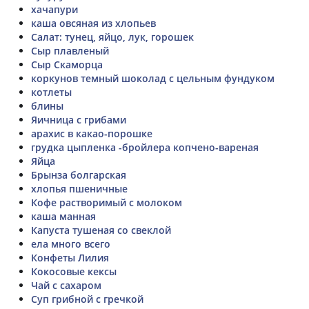
хачапури
каша овсяная из хлопьев
Салат: тунец, яйцо, лук, горошек
Сыр плавленый
Сыр Скаморца
коркунов темный шоколад с цельным фундуком
котлеты
блины
Яичница с грибами
арахис в какао-порошке
грудка цыпленка -бройлера копчено-вареная
Яйца
Брынза болгарская
хлопья пшеничные
Кофе растворимый с молоком
каша манная
Капуста тушеная со свеклой
ела много всего
Конфеты Лилия
Кокосовые кексы
Чай с сахаром
Суп грибной с гречкой