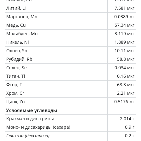
Литий, Li
7.581 мкг
Марганец, Mn
0.0389 мг
Медь, Cu
57.34 мкг
Молибден, Mo
3.119 мкг
Никель, Ni
1.889 мкг
Олово, Sn
10.11 мкг
Рубидий, Rb
58.8 мкг
Селен, Se
0.034 мкг
Титан, Ti
0.16 мкг
Фтор, F
68.3 мкг
Хром, Cr
2.21 мкг
Цинк, Zn
0.5176 мг
Усвояемые углеводы
Крахмал и декстрины
2.014 г
Моно- и дисахариды (сахара)
0.9 г
Глюкоза (декстроза)
0.2 г