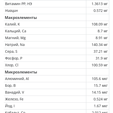
Витамин РР, НЭ
1.3613 мг
Ниацин
0.572 мг
Макроэлементы
Калий, K
108.09 мг
Кальций, Ca
8.7 мг
Магний, Mg
8.91 мг
Натрий, Na
140.34 мг
Сера, S
37.21 мг
Фосфор, P
31.9 мг
Хлор, Cl
100.59 мг
Микроэлементы
Алюминий, Al
105.6 мкг
Бор, B
15.7 мкг
Ванадий, V
14.15 мкг
Железо, Fe
0.524 мг
Йод, I
1.67 мкг
Кобальт, Co
2.012 мкг