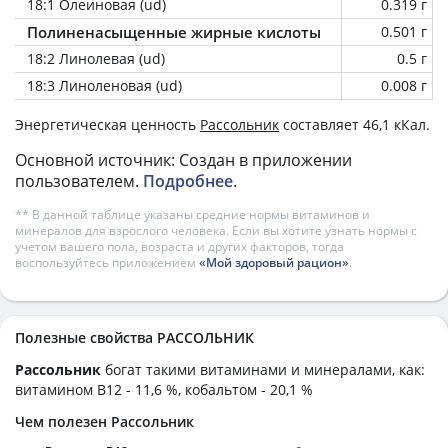
18:1 Олеиновая (ud)
0.319 г
Полиненасыщенные жирные кислоты
0.501 г
18:2 Линолевая (ud)
0.5 г
18:3 Линоленовая (ud)
0.008 г
Энергетическая ценность
Рассольник
составляет 46,1 кКал.
Основной источник: Создан в приложении
пользователем.
Подробнее
.
** В данной таблице указаны средние нормы витаминов и
минералов для взрослого человека. Если вы хотите узнать нормы с
учетом вашего пола, возраста и других факторов, тогда
воспользуйтесь приложением
«Мой здоровый рацион»
.
Полезные свойства РАССОЛЬНИК
Рассольник
богат такими витаминами и минералами, как:
витамином B12 - 11,6 %, кобальтом - 20,1 %
Чем полезен Рассольник