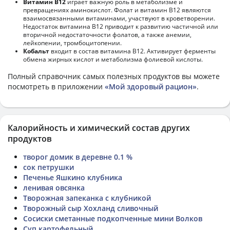
Витамин В12
играет важную роль в метаболизме и
превращениях аминокислот. Фолат и витамин В12 являются
взаимосвязанными витаминами, участвуют в кроветворении.
Недостаток витамина В12 приводит к развитию частичной или
вторичной недостаточности фолатов, а также анемии,
лейкопении, тромбоцитопении.
Кобальт
входит в состав витамина В12. Активирует ферменты
обмена жирных кислот и метаболизма фолиевой кислоты.
Полный справочник самых полезных продуктов вы можете
посмотреть в приложении
«Мой здоровый рацион»
.
Калорийность и химический состав других
продуктов
творог домик в деревне 0.1 %
сок петрушки
Печенье Яшкино клубника
ленивая овсянка
Творожная запеканка с клубникой
Творожный сыр Хохланд сливочный
Сосиски сметанные подкопченные мини Волков
Суп картофельный