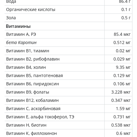
Вода
86.4 г
Органические кислоты
0.1 г
Зола
0.5 г
Витамины
Витамин А, РЭ
85.4 мкг
бета Каротин
0.512 мг
Витамин В1, тиамин
0.02 мг
Витамин В2, рибофлавин
0.029 мг
Витамин В4, холин
9.35 мг
Витамин В5, пантотеновая
0.129 мг
Витамин В6, пиридоксин
0.106 мг
Витамин В9, фолаты
3.228 мкг
Витамин В12, кобаламин
0.347 мкг
Витамин C, аскорбиновая
1.59 мг
Витамин Е, альфа токоферол, ТЭ
0.731 мг
Витамин Н, биотин
0.538 мкг
Витамин К, филлохинон
0.6 мкг