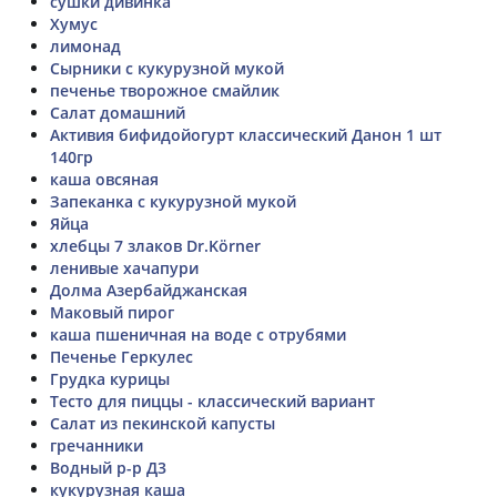
сушки дивинка
Хумус
лимонад
Сырники с кукурузной мукой
печенье творожное смайлик
Салат домашний
Активия бифидойогурт классический Данон 1 шт
140гр
каша овсяная
Запеканка с кукурузной мукой
Яйца
хлебцы 7 злаков Dr.Körner
ленивые хачапури
Долма Азербайджанская
Маковый пирог
каша пшеничная на воде с отрубями
Печенье Геркулес
Грудка курицы
Тесто для пиццы - классический вариант
Салат из пекинской капусты
гречанники
Водный р-р Д3
кукурузная каша