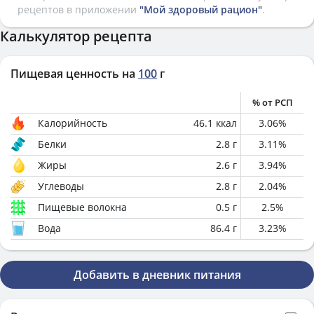
рецептов в приложении
"Мой здоровый рацион"
.
Калькулятор рецепта
Пищевая ценность на
100
г
% от РСП
Калорийность
46.1
ккал
3.06
%
Белки
2.8
г
3.11
%
Жиры
2.6
г
3.94
%
Углеводы
2.8
г
2.04
%
Пищевые волокна
0.5
г
2.5
%
Вода
86.4
г
3.23
%
Добавить в дневник питания