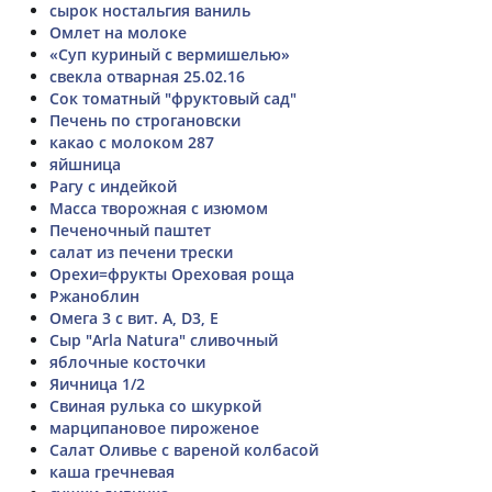
сырок ностальгия ваниль
Омлет на молоке
«Суп куриный с вермишелью»
свекла отварная 25.02.16
Сок томатный "фруктовый сад"
Печень по строгановски
какао с молоком 287
яйшница
Рагу с индейкой
Масса творожная с изюмом
Печеночный паштет
салат из печени трески
Орехи=фрукты Ореховая роща
Ржаноблин
Омега 3 с вит. А, D3, Е
Сыр "Arla Natura" сливочный
яблочные косточки
Яичница 1/2
Свиная рулька со шкуркой
марципановое пироженое
Салат Оливье с вареной колбасой
каша гречневая