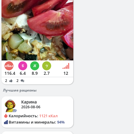
116.4
6.4
8.9
2.7
12
2
2
Лучшие рационы
Карина
2026-08-06
Калорийность:
1121 кКал
Витамины и минералы:
94%