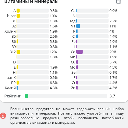
Витамины и минералы
A
9.5%
Ca
0.9%
b-car
10%
Si
~
В1
1.3%
Mg
2.2%
B2
1.6%
Na
11%
Холин
1.9%
P
4%
B5
2.6%
Cl
4.4%
B6
5.3%
Fe
2.9%
B9
0.8%
I
1.1%
B12
12%
Co
20%
C
1.8%
Mn
1.9%
D
~
Cu
5.7%
E
4.9%
Mo
4.5%
H
1.1%
Se
0.1%
вит.К
0.5%
F
1.7%
PP
6.8%
Cr
4.4%
Калий
4.3%
Zn
4.3%
Рейтинг
3.7
Большинство продуктов не может содержать полный набор
витаминов и минералов. Поэтому важно употреблять в пищу
разннообразные продукты, чтобы восполнять потребности
организма в витаминах и минералах.