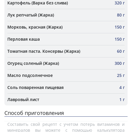
Картофель (Варка без слива)
320 г
Лук репчатый (Жарка)
80 г
Морковь, красная (Жарка)
150 г
Перловая каша
150 г
Томатная паста. Консервы (Жарка)
60 г
Огурец соленый (Жарка)
300 г
Масло подсолнечное
25 г
Соль поваренная пищевая
4 г
Лавровый лист
1 г
Способ приготовления
Составить свой рецепт с учетом потерь витаминов и
минералов вы можете с помощью калькулятора