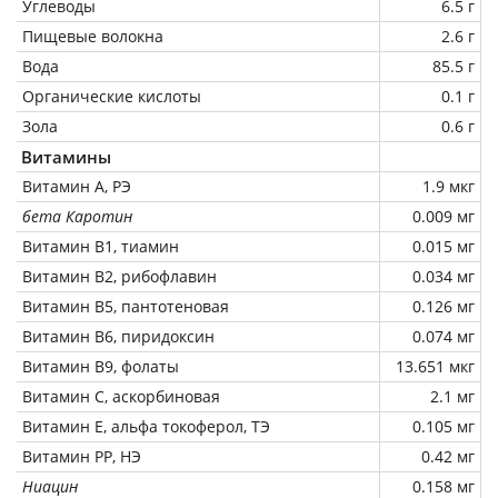
Углеводы
6.5 г
Пищевые волокна
2.6 г
Вода
85.5 г
Органические кислоты
0.1 г
Зола
0.6 г
Витамины
Витамин А, РЭ
1.9 мкг
бета Каротин
0.009 мг
Витамин В1, тиамин
0.015 мг
Витамин В2, рибофлавин
0.034 мг
Витамин В5, пантотеновая
0.126 мг
Витамин В6, пиридоксин
0.074 мг
Витамин В9, фолаты
13.651 мкг
Витамин C, аскорбиновая
2.1 мг
Витамин Е, альфа токоферол, ТЭ
0.105 мг
Витамин РР, НЭ
0.42 мг
Ниацин
0.158 мг