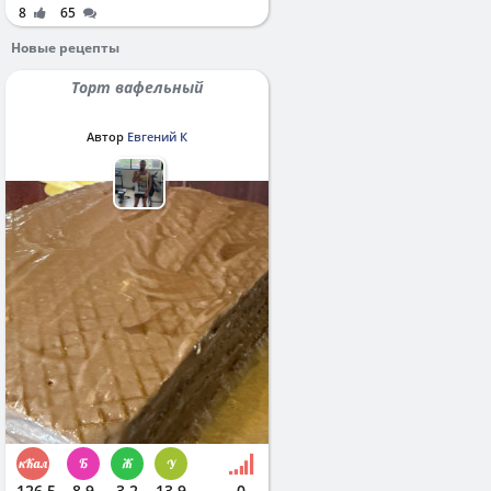
8
65
Новые рецепты
Торт вафельный
Автор
Евгений К
126.5
8.9
3.2
13.9
0