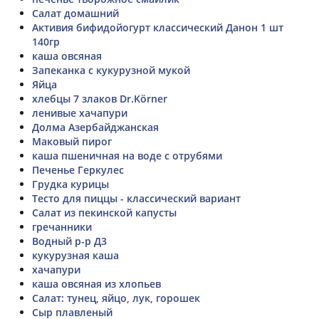
Салат домашний
Активия бифидойогурт классический Данон 1 шт
140гр
каша овсяная
Запеканка с кукурузной мукой
Яйца
хлебцы 7 злаков Dr.Körner
ленивые хачапури
Долма Азербайджанская
Маковый пирог
каша пшеничная на воде с отрубями
Печенье Геркулес
Грудка курицы
Тесто для пиццы - классический вариант
Салат из пекинской капусты
гречанники
Водный р-р Д3
кукурузная каша
хачапури
каша овсяная из хлопьев
Салат: тунец, яйцо, лук, горошек
Сыр плавленый