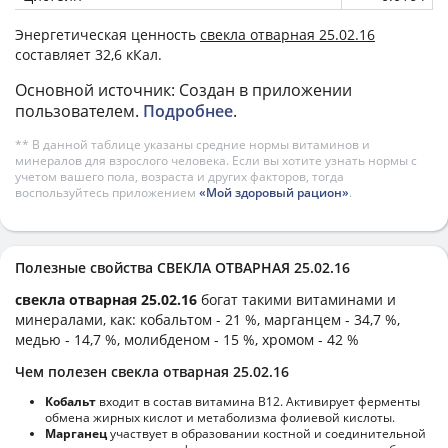
Энергетическая ценность
свекла отварная 25.02.16
составляет 32,6 кКал.
Основной источник: Создан в приложении
пользователем.
Подробнее
.
** В данной таблице указаны средние нормы витаминов и
минералов для взрослого человека. Если вы хотите узнать нормы с
учетом вашего пола, возраста и других факторов, тогда
воспользуйтесь приложением
«Мой здоровый рацион»
.
Полезные свойства СВЕКЛА ОТВАРНАЯ 25.02.16
свекла отварная 25.02.16
богат такими витаминами и
минералами, как: кобальтом - 21 %, марганцем - 34,7 %,
медью - 14,7 %, молибденом - 15 %, хромом - 42 %
Чем полезен свекла отварная 25.02.16
Кобальт
входит в состав витамина В12. Активирует ферменты
обмена жирных кислот и метаболизма фолиевой кислоты.
Марганец
участвует в образовании костной и соединительной