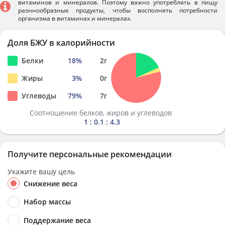
витаминов и минералов. Поэтому важно употреблять в пищу
разннообразные продукты, чтобы восполнять потребности
организма в витаминах и минералах.
Доля БЖУ в калорийности
Белки
18
%
2
г
Жиры
3
%
0
г
Углеводы
79
%
7
г
Соотношение белков, жиров и углеводов
1 : 0.1 : 4.3
Получите персональные рекомендации
Укажите вашу цель
Снижение веса
Набор массы
Поддержание веса