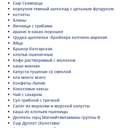
Сыр Скаморца
коркунов темный шоколад с цельным фундуком
котлеты
блины
Яичница с грибами
арахис в какао-порошке
грудка цыпленка -бройлера копчено-вареная
Яйца
Брынза болгарская
хлопья пшеничные
Кофе растворимый с молоком
каша манная
Капуста тушеная со свеклой
ела много всего
Конфеты Лилия
Кокосовые кексы
Чай с сахаром
Суп грибной с гречкой
Салат из моркови и морской капусты
каша из хлопьев пшеницы
Доппель герц Магний+витамины группы В
Сыр Дуплет (Золотава)