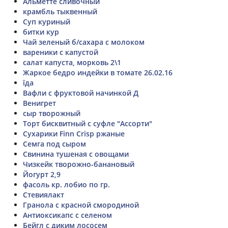
Альметте сливочный
крамбль тыквенный
Суп куриный
битки кур
Чай зеленый б/сахара с молоком
вареники с капустой
салат капуста, морковь 2\1
Жаркое бедро индейки в томате 26.02.16
їда
Вафли с фруктовой начинкой Д
Венигрет
сыр творожный
Торт бисквитный с суфле "Ассорти"
Сухарики Finn Crisp ржаные
Семга под сыром
Свинина тушеная с овощами
Чизкейк творожно-банановый
Йогурт 2,9
фасоль кр. лобио по гр.
Стевиялакт
Гранола с красной смородиной
Антиоксикапс с селеном
Бейгл с диким лососем