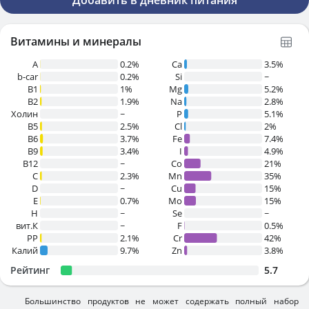
Добавить в дневник питания
Витамины и минералы
A
0.2%
Ca
3.5%
b-car
0.2%
Si
~
В1
1%
Mg
5.2%
B2
1.9%
Na
2.8%
Холин
~
P
5.1%
B5
2.5%
Cl
2%
B6
3.7%
Fe
7.4%
B9
3.4%
I
4.9%
B12
~
Co
21%
C
2.3%
Mn
35%
D
~
Cu
15%
E
0.7%
Mo
15%
H
~
Se
~
вит.К
~
F
0.5%
PP
2.1%
Cr
42%
Калий
9.7%
Zn
3.8%
Рейтинг
5.7
Большинство продуктов не может содержать полный набор