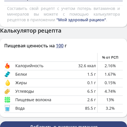
Составить свой рецепт с учетом потерь витаминов и
минералов вы можете с помощью калькулятора
рецептов в приложении
"Мой здоровый рацион"
.
Калькулятор рецепта
Пищевая ценность на
100
г
% от РСП
Калорийность
32.6
ккал
2.16
%
Белки
1.5
г
1.67
%
Жиры
0.1
г
0.15
%
Углеводы
6.5
г
4.74
%
Пищевые волокна
2.6
г
13
%
Вода
85.5
г
3.2
%