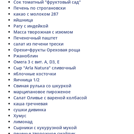
Сок томатный "фруктовый сад"
Печень по строгановски
какао с молоком 287
яйшница
Рагу с индейкой
Масса творожная с изюмом
Печеночный паштет
салат из печени трески
Орехи=фрукты Ореховая роща
Ржаноблин
Омега 3 с вит. А, D3, Е
Сыр "Arla Natura" сливочный
яблочные косточки
Яичница 1/2
Свиная рулька со шкуркой
марципановое пироженое
Салат Оливье с вареной колбасой
каша гречневая
сушки дивинка
Хумус
лимонад
Сырники с кукурузной мукой
печенье творожное смайлик