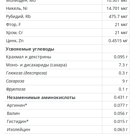
Молибден, Mo
10.501 мкг
Никель, Ni
14.701 мкг
Рубидий, Rb
475.7 мкг
Фтор, F
21 мкг
Хром, Cr
21 мкг
Цинк, Zn
0.4515 мг
Усвояемые углеводы
Крахмал и декстрины
0.095 г
Моно- и дисахариды (сахара)
7.3 г
Глюкоза (декстроза)
0.3 г
Сахароза
9 г
Фруктоза
0.1 г
Незаменимые аминокислоты
0.431 г
Аргинин*
0.077 г
Валин
0.056 г
Гистидин*
0.015 г
Изолейцин
0.063 г