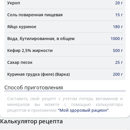
Укроп
20 г
Соль поваренная пищевая
15 г
Яйцо куриное
180 г
Вода, бутилированная, в общем
1000 г
Кефир 2,5% жирности
500 г
Сахар песок
25 г
Куриная грудка (филе) (Варка)
200 г
Способ приготовления
Составить свой рецепт с учетом потерь витаминов и
минералов вы можете с помощью калькулятора
рецептов в приложении
"Мой здоровый рацион"
.
Калькулятор рецепта