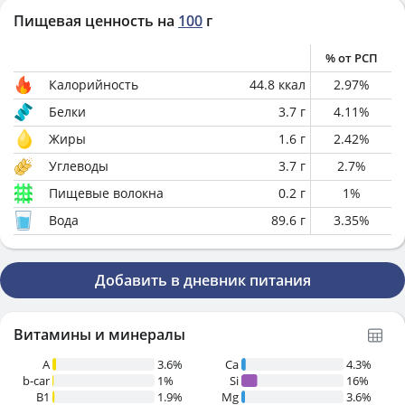
Пищевая ценность на
100
г
% от РСП
Калорийность
44.8
ккал
2.97
%
Белки
3.7
г
4.11
%
Жиры
1.6
г
2.42
%
Углеводы
3.7
г
2.7
%
Пищевые волокна
0.2
г
1
%
Вода
89.6
г
3.35
%
Добавить в дневник питания
Витамины и минералы
A
3.6%
Ca
4.3%
b-car
1%
Si
16%
В1
1.9%
Mg
3.6%