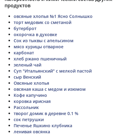
продуктов
овсяные хлопья №1 Ясно Солнышко
торт медовик со сметаной
бутерброт
окорочка в духовке
Сок из тыквы с апельсином
мясо курицы отварное
карбонат
хлеб ржано пшеничный
зеленый чай
Суп "Итальянский" с мелкой пастой
сыр Венский
Овсяные хлопья
овсяная каша с медом и изюмом
Кофе капучино
коровка ирисная
Рассольник
творог домик в деревне 0.1 %
сок петрушки
Печенье Яшкино клубника
ленивая овсянка