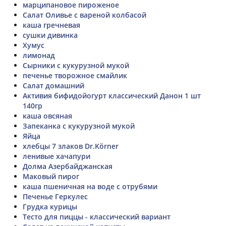
марципановое пироженое
Салат Оливье с вареной колбасой
каша гречневая
сушки дивинка
Хумус
лимонад
Сырники с кукурузной мукой
печенье творожное смайлик
Салат домашний
Активия бифидойогурт классический Данон 1 шт
140гр
каша овсяная
Запеканка с кукурузной мукой
Яйца
хлебцы 7 злаков Dr.Körner
ленивые хачапури
Долма Азербайджанская
Маковый пирог
каша пшеничная на воде с отрубями
Печенье Геркулес
Грудка курицы
Тесто для пиццы - классический вариант