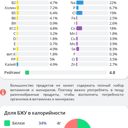
B2
4.7%
Na
22%
Холин
7.2%
P
6.7%
B5
6.4%
Cl
19%
B6
4.1%
Fe
2.5%
B9
0.9%
I
2.6%
B12
4.8%
Co
18%
C
3.2%
Mn
1.8%
D
1.8%
Cu
3.9%
E
0.7%
Mo
3.9%
H
4.9%
Se
8.3%
вит.К
1.8%
F
0.3%
PP
5%
Cr
3.5%
Калий
4.9%
Zn
2.7%
Рейтинг
4.8
Большинство продуктов не может содержать полный набор
витаминов и минералов. Поэтому важно употреблять в пищу
разннообразные продукты, чтобы восполнять потребности
организма в витаминах и минералах.
Доля БЖУ в калорийности
Белки
34
%
4
г