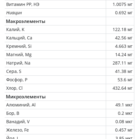
Витамин РР, НЭ
1.0075 мг
Ниацин
0.692 мг
Макроэлементы
Калий, K
122.18 мг
Кальций, Ca
42.56 мг
Кремний, Si
4.663 мг
Магний, Mg
14.24 мг
Натрий, Na
287.11 мг
Сера, S
41.38 мг
Фосфор, P
53.6 мг
Хлор, Cl
432.64 мг
Микроэлементы
Алюминий, Al
49.1 мкг
Бор, B
0.2 мкг
Ванадий, V
0.08 мкг
Железо, Fe
0.457 мг
Йод, I
3.85 мкг