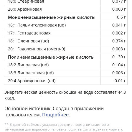
18:0 Стеариновая
0.077 г
20:0 Арахиновая
0.003 г
Мононенасыщенные жирные кислоты
0.6 г
16:1 Пальмитолеиновая (ud)
0.041 г
17:1 Гептадеценовая
0.002 г
18:1 Олеиновая (ud)
0.374 г
20:1 Гадолеиновая (омега-9)
0.003 г
Полиненасыщенные жирные кислоты
0.139 г
18:2 Линолевая (ud)
0.104 г
18:3 Линоленовая (ud)
0.006 г
20:4 Арахидоновая (ud)
0.01 г
Энергетическая ценность
окрошка на воде
составляет 44,8
кКал.
Основной источник: Создан в приложении
пользователем.
Подробнее
.
** В данной таблице указаны средние нормы витаминов и
минералов для взрослого человека. Если вы хотите узнать нормы с