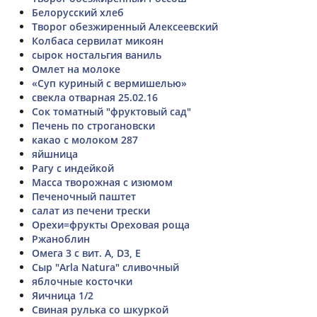
Белорусский хлеб
Творог обезжиренный Алексеевский
Колбаса сервилат микоян
сырок ностальгия ваниль
Омлет на молоке
«Суп куриный с вермишелью»
свекла отварная 25.02.16
Сок томатный "фруктовый сад"
Печень по строгановски
какао с молоком 287
яйшница
Рагу с индейкой
Масса творожная с изюмом
Печеночный паштет
салат из печени трески
Орехи=фрукты Ореховая роща
Ржаноблин
Омега 3 с вит. А, D3, Е
Сыр "Arla Natura" сливочный
яблочные косточки
Яичница 1/2
Свиная рулька со шкуркой