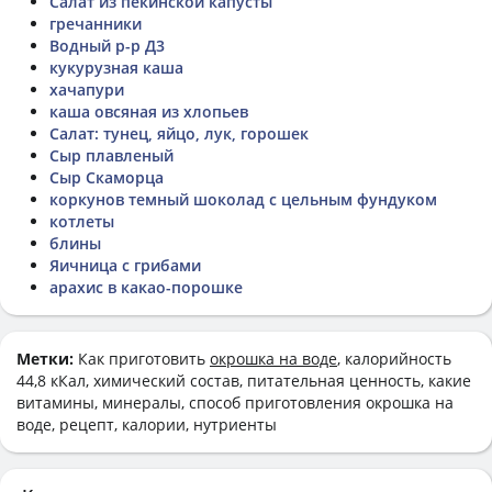
Салат из пекинской капусты
гречанники
Водный р-р Д3
кукурузная каша
хачапури
каша овсяная из хлопьев
Салат: тунец, яйцо, лук, горошек
Сыр плавленый
Сыр Скаморца
коркунов темный шоколад с цельным фундуком
котлеты
блины
Яичница с грибами
арахис в какао-порошке
Метки:
Как приготовить
окрошка на воде
, калорийность
44,8 кКал, химический состав, питательная ценность, какие
витамины, минералы, способ приготовления окрошка на
воде, рецепт, калории, нутриенты