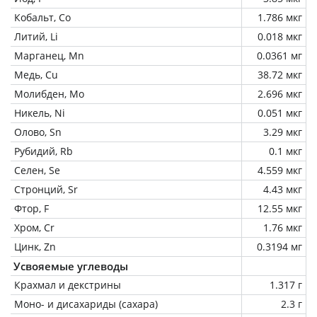
Кобальт, Co
1.786 мкг
Литий, Li
0.018 мкг
Марганец, Mn
0.0361 мг
Медь, Cu
38.72 мкг
Молибден, Mo
2.696 мкг
Никель, Ni
0.051 мкг
Олово, Sn
3.29 мкг
Рубидий, Rb
0.1 мкг
Селен, Se
4.559 мкг
Стронций, Sr
4.43 мкг
Фтор, F
12.55 мкг
Хром, Cr
1.76 мкг
Цинк, Zn
0.3194 мг
Усвояемые углеводы
Крахмал и декстрины
1.317 г
Моно- и дисахариды (сахара)
2.3 г