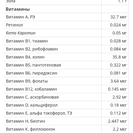
Зола
1.1 г
Витамины
Витамин А, РЭ
32.7 мкг
Ретинол
0.024 мг
бета Каротин
0.05 мг
Витамин В1, тиамин
0.028 мг
Витамин В2, рибофлавин
0.084 мг
Витамин В4, холин
35.8 мг
Витамин В5, пантотеновая
0.322 мг
Витамин В6, пиридоксин
0.081 мг
Витамин В9, фолаты
3.64 мкг
Витамин В12, кобаламин
0.145 мкг
Витамин C, аскорбиновая
2.92 мг
Витамин D, кальциферол
0.18 мкг
Витамин Е, альфа токоферол, ТЭ
0.112 мг
Витамин Н, биотин
2.447 мкг
Витамин К, филлохинон
2.2 мкг