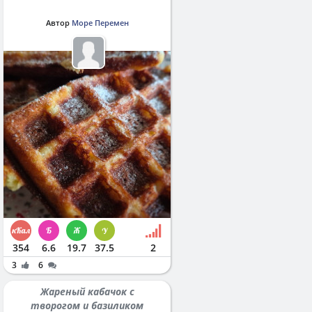
Автор
Море Перемен
354
6.6
19.7
37.5
2
3
6
Жареный кабачок с
творогом и базиликом