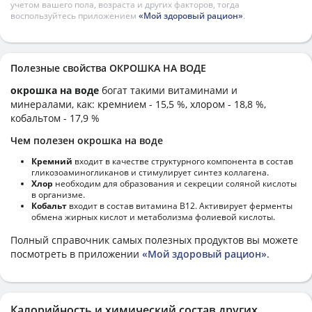
учетом вашего пола, возраста и других факторов, тогда
воспользуйтесь приложением
«Мой здоровый рацион»
.
Полезные свойства ОКРОШКА НА ВОДЕ
окрошка на воде
богат такими витаминами и
минералами, как: кремнием - 15,5 %, хлором - 18,8 %,
кобальтом - 17,9 %
Чем полезен окрошка на воде
Кремний
входит в качестве структурного компонента в состав
гликозоаминогликанов и стимулирует синтез коллагена.
Хлор
необходим для образования и секреции соляной кислоты
в организме.
Кобальт
входит в состав витамина В12. Активирует ферменты
обмена жирных кислот и метаболизма фолиевой кислоты.
Полный справочник самых полезных продуктов вы можете
посмотреть в приложении
«Мой здоровый рацион»
.
Калорийность и химический состав других