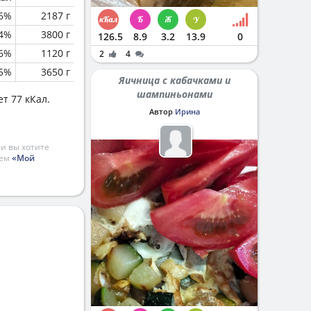
6%
2187 г
.4%
3800 г
126.5
8.9
3.2
13.9
0
.6%
1120 г
2
4
.5%
3650 г
Яичница с кабачками и
шампиньонами
т 77 кКал.
Автор
Ирина
и вы хотите
ием
«Мой