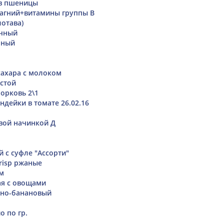
ев пшеницы
агний+витамины группы В
лотава)
очный
нный
сахара с молоком
устой
морковь 2\1
ндейки в томате 26.02.16
вой начинкой Д
 с суфле "Ассорти"
risp ржаные
м
ая с овощами
жно-банановый
о по гр.