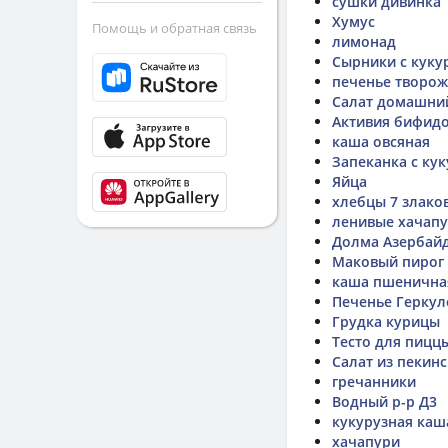
сушки дивинка
Хумус
Помощь и обратная связь
лимонад
Сырники с куку
печенье творож
Салат домашни
Активия бифидо
каша овсяная
Запеканка с ку
Яйца
хлебцы 7 злаков
ленивые хачап
Долма Азербай
Маковый пирог
каша пшеничная
Печенье Геркул
Грудка курицы
Тесто для пиццы
Салат из пекин
гречанники
Водный р-р Д3
кукурузная каш
хачапури