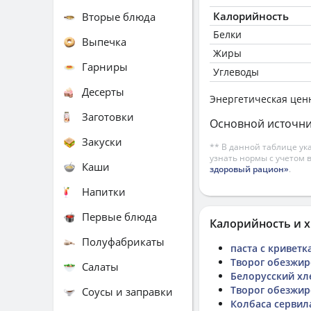
Калорийность
Вторые блюда
Белки
Выпечка
Жиры
Гарниры
Углеводы
Десерты
Энергетическая цен
Заготовки
Основной источни
Закуски
** В данной таблице ук
узнать нормы с учетом 
Каши
здоровый рацион»
.
Напитки
Первые блюда
Калорийность и х
Полуфабрикаты
паста с криветк
Творог обезжи
Салаты
Белорусский хл
Творог обезжир
Соусы и заправки
Колбаса сервил