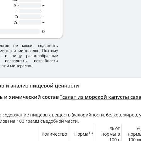
Se
~
F
~
Cr
~
Zn
~
0
уктов не может содержать
минов и минералов. Поэтому
ть в пищу разннообразные
 восполнять потребности
нах и минералах.
ав и анализ пищевой ценности
ь и химический состав
"салат из морской капусты са
 содержание пищевых веществ (калорийности, белков, жиров, у
лов) на
100 грамм
съедобной части.
% от
%
Количество
Норма**
нормы в
норм
100 г
100 к