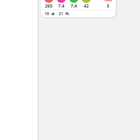
265
7.4
7.4
42
5
10
21