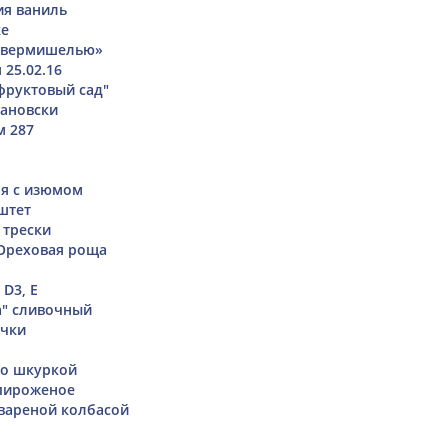
ия ваниль
ке
с вермишелью»
 25.02.16
фруктовый сад"
гановски
м 287
ая с изюмом
штет
 трески
Ореховая роща
 D3, Е
a" сливочный
очки
со шкуркой
пироженое
 вареной колбасой