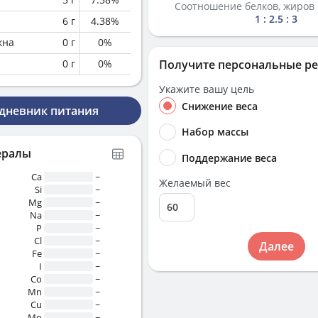
Соотношение белков, жиров 
1 : 2.5 : 3
6
г
4.38
%
кна
0
г
0
%
0
г
0
%
Получите персональные р
Укажите вашу цель
Снижение веса
 дневник питания
Набор массы
ералы
Поддержание веса
Ca
~
Желаемый вес
Si
~
Mg
~
Na
~
P
~
Cl
~
Далее
Fe
~
I
~
Co
~
Mn
~
Cu
~
Mo
~