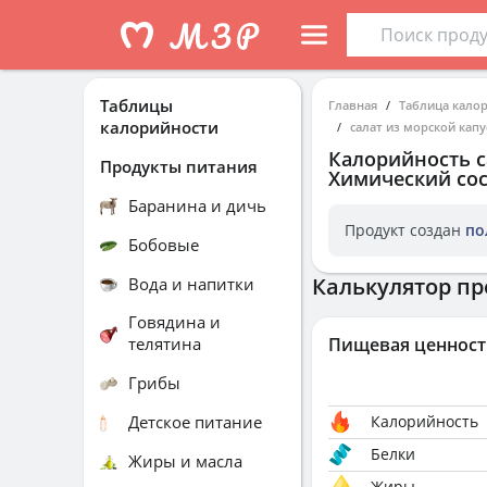
Таблицы
Главная
Таблица кало
калорийности
салат из морской капу
Калорийность
с
Продукты питания
Химический сос
Баранина и дичь
Продукт создан
по
Бобовые
Калькулятор пр
Вода и напитки
Говядина и
телятина
Пищевая ценност
Грибы
Детское питание
Калорийность
Белки
Жиры и масла
Жиры