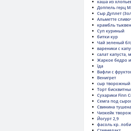
каша из хлопь
Доппель герц М
Сыр Дуплет (Зо
Альметте слив
крамбль тыкве
Суп куриный
битки кур
Чай зеленый б/
вареники с кап
салат капуста, 
Жаркое бедро и
їда
Вафли с фрукто
Венигрет
сыр творожный
Торт бисквитный
Сухарики Finn C
Семга под сыро
Свинина тушен
Чизкейк творо
Йогурт 2,9
фасоль кр. лоби
Стевиялакт