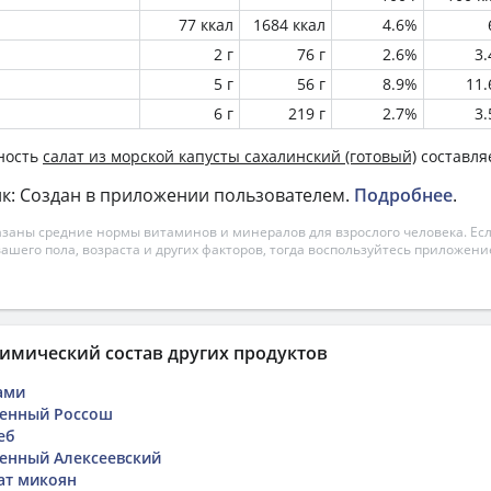
77 ккал
1684 ккал
4.6%
2 г
76 г
2.6%
3
5 г
56 г
8.9%
11
6 г
219 г
2.7%
3
ность
салат из морской капусты сахалинский (готовый)
составляе
к: Создан в приложении пользователем.
Подробнее
.
азаны средние нормы витаминов и минералов для взрослого человека. Есл
вашего пола, возраста и других факторов, тогда воспользуйтесь приложен
имический состав других продуктов
ами
ренный Россош
еб
енный Алексеевский
ат микоян