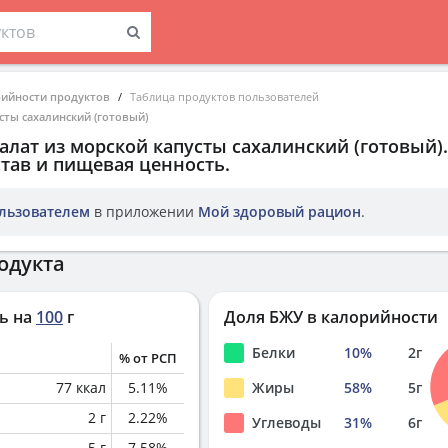
рийности продуктов
Таблица продуктов пользователей
сты сахалинский (готовый)
алат из морской капусты сахалинский (готовый)
.
тав и пищевая ценность.
льзователем
в приложении
Мой здоровый рацион
.
одукта
ь на
100
г
Доля БЖУ в калорийности
Белки
10
%
2
г
% от РСП
77
ккал
5.11
%
Жиры
58
%
5
г
2
г
2.22
%
Углеводы
31
%
6
г
5
г
7.58
%