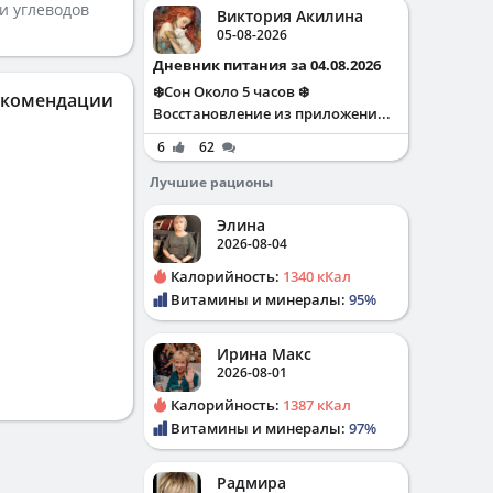
и углеводов
Виктория Акилина
05-08-2026
Дневник питания за 04.08.2026
❄️Сон Около 5 часов ❄️
екомендации
Восстановление из приложени...
6
62
Лучшие рационы
Элина
2026-08-04
Калорийность:
1340 кКал
Витамины и минералы:
95%
Ирина Макс
2026-08-01
Калорийность:
1387 кКал
Витамины и минералы:
97%
Радмира