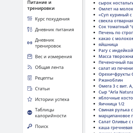
Питание и
сырок ностальг
тренировки
Омлет на моло
«Суп куриный 
Курс похудения
свекла отварная
Сок томатный "
Дневник питания
Печень по стро
какао с молоко
Дневник
яйшница
тренировок
Рагу с индейкой
Вес и измерения
Масса творожн
Печеночный па
Общая лента
салат из печени
Орехи=фрукты 
Рецепты
Ржаноблин
Омега 3 с вит. А,
Статьи
Сыр "Arla Natur
яблочные кост
Истории успеха
Яичница 1/2
Таблицы
Свиная рулька 
калорийности
марципановое 
Салат Оливье с
Поиск
каша гречневая