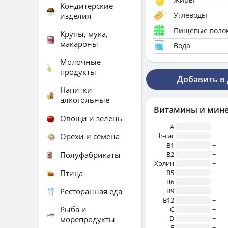
Кондитерские
Углеводы
изделия
Пищевые воло
Крупы, мука,
макароны
Вода
Молочные
продукты
Добавить в
Напитки
алкогольные
Витамины и мин
Овощи и зелень
A
~
Орехи и семена
b-car
~
В1
~
Полуфабрикаты
B2
~
Холин
~
Птица
B5
~
B6
~
Ресторанная еда
B9
~
B12
~
Рыба и
C
~
D
~
морепродукты
E
~