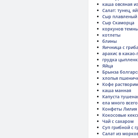
каша овсяная и
Салат: тунец, я
Сыр плавленый
Сыр Скаморца
коркунов темн
котлеты
блины
Яичница с гриб
арахис в какао
грудка цыпленк
Яйца
Брынза болгарс
хлопья пшенич
Кофе раствори
каша манная
Капуста тушена
ела много всего
Конфеты Лилия
Кокосовые кекс
Чай с сахаром
Суп грибной с 
Салат из морко