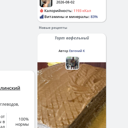
2026-08-02
Калорийность:
1193 кКал
Витамины и минералы:
83%
Новые рецепты
Торт вафельный
Автор
Евгений К
халинский
глеводов,
 от
100%
ы в
нормы
кал