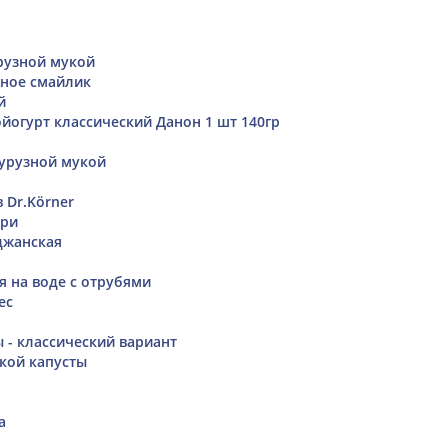
рузной мукой
ное смайлик
й
йогурт классический Данон 1 шт 140гр
курузной мукой
 Dr.Körner
ури
джанская
 на воде с отрубями
ес
 - классический вариант
ской капусты
а