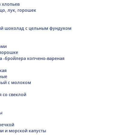
з хлопьев
йцо, лук, горошек
ый шоколад с цельным фундуком
ами
-порошке
а -бройлера копчено-вареная
кая
ные
мый с молоком
я со свеклой
ы
гречкой
ви и морской капусты