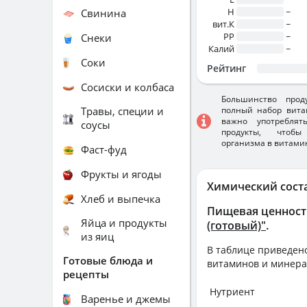
H
~
Свинина
вит.К
~
PP
~
Снеки
Калий
~
Соки
Рейтинг
Сосиски и колбаса
Большинство прод
Травы, специи и
полный набор вита
важно употребля
соусы
продукты, чтобы
организма в витами
Фаст-фуд
Фрукты и ягоды
Химический сост
Хлеб и выпечка
Пищевая ценност
Яйца и продукты
(готовый)"
.
из яиц
В таблице приведено
Готовые блюда и
витаминов и минера
рецепты
Нутриент
Варенье и джемы