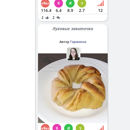
116.4
6.4
8.9
2.7
12
2
2
Луковые завиточки
Автор
Гермиона