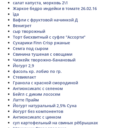
салат капуста, морковь 2\1
Жаркое бедро индейки в томате 26.02.16
їда
Вафли с фруктовой начинкой Д
Венигрет
сыр творожный
Торт бисквитный с суфле "Ассорти"
Сухарики Finn Crisp ржаные
Семга под сыром
Свинина тушеная с овощами
Чизкейк творожно-банановый
Йогурт 2,9
фасоль кр. лобио по гр.
Стевиялакт
Гранола с красной смородиной
Антиоксикапс с селеном
Бейгл с диким лососем
Латте Прайм
Йогурт натуральный 2,5% Суна
йогурт без компонентов
Антиоксикапс с цинком
суп картофельный на свиных рёбрышках