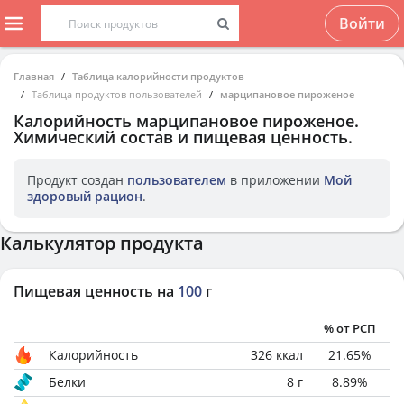
Войти
Главная
Таблица калорийности продуктов
Таблица продуктов пользователей
марципановое пироженое
Калорийность
марципановое пироженое
.
Химический состав и пищевая ценность.
Продукт создан
пользователем
в приложении
Мой
здоровый рацион
.
Калькулятор продукта
Пищевая ценность на
100
г
% от РСП
Калорийность
326
ккал
21.65
%
Белки
8
г
8.89
%