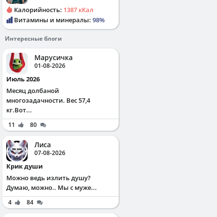
Калорийность:
1387 кКал
Витамины и минералы:
98%
Интересные блоги
Марусичка
01-08-2026
Июль 2026
Месяц долбаной
многозадачности. Вес 57,4
кг.Вот...
11
80
Лиса
07-08-2026
Крик души
Можно ведь излить душу?
Думаю, можно.. Мы с муже...
4
84