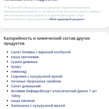
** В данной таблице указаны средние нормы витаминов и
минералов для взрослого человека. Если вы хотите узнать нормы с
учетом вашего пола, возраста и других факторов, тогда
воспользуйтесь приложением
«Мой здоровый рацион»
.
Калорийность и химический состав других
продуктов
Салат Оливье с вареной колбасой
каша гречневая
сушки дивинка
Хумус
лимонад
Сырники с кукурузной мукой
печенье творожное смайлик
Салат домашний
Активия бифидойогурт классический Данон 1 шт
140гр
каша овсяная
Запеканка с кукурузной мукой