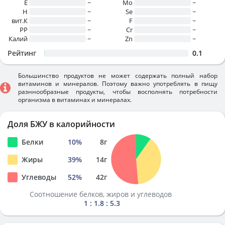
E
~
Mo
~
H
~
Se
~
вит.К
~
F
~
PP
~
Cr
~
Калий
~
Zn
~
Рейтинг
0.1
Большинство продуктов не может содержать полный набор
витаминов и минералов. Поэтому важно употреблять в пищу
разннообразные продукты, чтобы восполнять потребности
организма в витаминах и минералах.
Доля БЖУ в калорийности
Белки
10
%
8
г
Жиры
39
%
14
г
Углеводы
52
%
42
г
Соотношение белков, жиров и углеводов
1 : 1.8 : 5.3