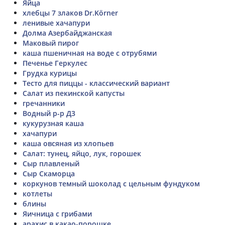
Яйца
хлебцы 7 злаков Dr.Körner
ленивые хачапури
Долма Азербайджанская
Маковый пирог
каша пшеничная на воде с отрубями
Печенье Геркулес
Грудка курицы
Тесто для пиццы - классический вариант
Салат из пекинской капусты
гречанники
Водный р-р Д3
кукурузная каша
хачапури
каша овсяная из хлопьев
Салат: тунец, яйцо, лук, горошек
Сыр плавленый
Сыр Скаморца
коркунов темный шоколад с цельным фундуком
котлеты
блины
Яичница с грибами
арахис в какао-порошке