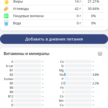
Жиры
14
г
21.21
%
Углеводы
42
г
30.66
%
Пищевые волокна
0
г
0
%
Вода
0
г
0
%
Добавить в дневник питания
Витамины и минералы
A
~
Ca
~
b-car
~
Si
~
В1
~
Mg
~
B2
~
Na
3.8%
Холин
~
P
~
B5
~
Cl
2.2%
B6
~
Fe
~
B9
~
I
~
B12
~
Co
~
C
~
Mn
~
D
~
Cu
~