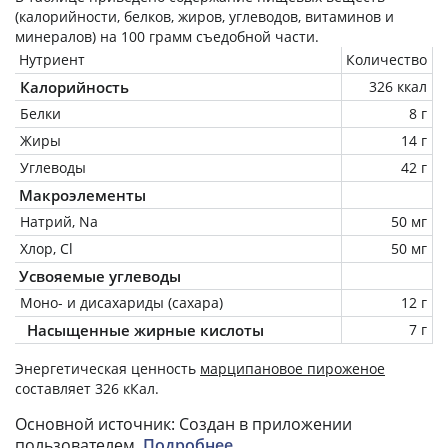
(калорийности, белков, жиров, углеводов, витаминов и
минералов) на
100 грамм
съедобной части.
Нутриент
Количество
Калорийность
326 ккал
Белки
8 г
Жиры
14 г
Углеводы
42 г
Макроэлементы
Натрий, Na
50 мг
Хлор, Cl
50 мг
Усвояемые углеводы
Моно- и дисахариды (сахара)
12 г
Насыщенные жирные кислоты
7 г
Энергетическая ценность
марципановое пироженое
составляет 326 кКал.
Основной источник: Создан в приложении
пользователем.
Подробнее
.