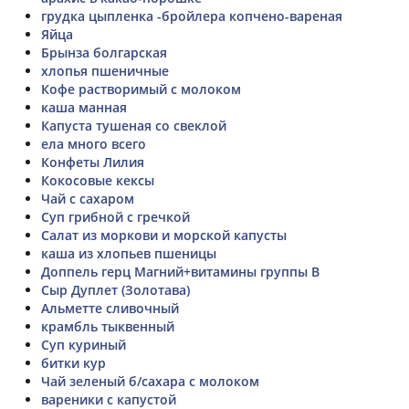
грудка цыпленка -бройлера копчено-вареная
Яйца
Брынза болгарская
хлопья пшеничные
Кофе растворимый с молоком
каша манная
Капуста тушеная со свеклой
ела много всего
Конфеты Лилия
Кокосовые кексы
Чай с сахаром
Суп грибной с гречкой
Салат из моркови и морской капусты
каша из хлопьев пшеницы
Доппель герц Магний+витамины группы В
Сыр Дуплет (Золотава)
Альметте сливочный
крамбль тыквенный
Суп куриный
битки кур
Чай зеленый б/сахара с молоком
вареники с капустой