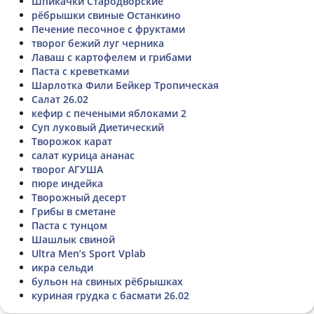
Шпикачки Стародворские
рёбрышки свиные Останкино
Печение песочное с фруктами
творог бежий луг черника
Лаваш с картофелем и грибами
Паста с креветками
Шарлотка Фили Бейкер Тропическая
Салат 26.02
кефир с печеными яблоками 2
Суп луковый Диетический
Творожок карат
салат курица ананас
творог АГУША
пюре индейка
Творожный десерт
Грибы в сметане
Паста с тунцом
Шашлык свиной
Ultra Men’s Sport Vplab
икра сельди
бульон на свиных рёбрышках
куриная грудка с басмати 26.02