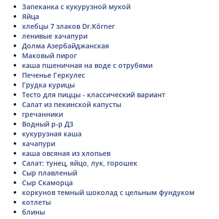
Запеканка с кукурузной мукой
Яйца
хлебцы 7 злаков Dr.Körner
ленивые хачапури
Долма Азербайджанская
Маковый пирог
каша пшеничная на воде с отрубями
Печенье Геркулес
Грудка курицы
Тесто для пиццы - классический вариант
Салат из пекинской капусты
гречанники
Водный р-р Д3
кукурузная каша
хачапури
каша овсяная из хлопьев
Салат: тунец, яйцо, лук, горошек
Сыр плавленый
Сыр Скаморца
коркунов темный шоколад с цельным фундуком
котлеты
блины