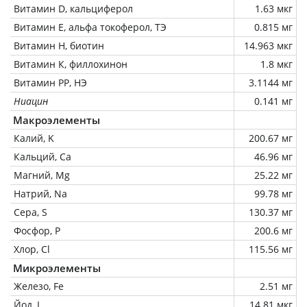
Витамин D, кальциферол
1.63 мкг
Витамин Е, альфа токоферол, ТЭ
0.815 мг
Витамин Н, биотин
14.963 мкг
Витамин К, филлохинон
1.8 мкг
Витамин РР, НЭ
3.1144 мг
Ниацин
0.141 мг
Макроэлементы
Калий, K
200.67 мг
Кальций, Ca
46.96 мг
Магний, Mg
25.22 мг
Натрий, Na
99.78 мг
Сера, S
130.37 мг
Фосфор, P
200.6 мг
Хлор, Cl
115.56 мг
Микроэлементы
Железо, Fe
2.51 мг
Йод, I
14.81 мкг