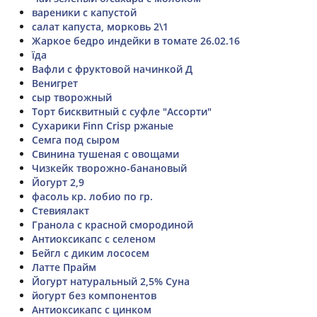
вареники с капустой
салат капуста, морковь 2\1
Жаркое бедро индейки в томате 26.02.16
їда
Вафли с фруктовой начинкой Д
Венигрет
сыр творожный
Торт бисквитный с суфле "Ассорти"
Сухарики Finn Crisp ржаные
Семга под сыром
Свинина тушеная с овощами
Чизкейк творожно-банановый
Йогурт 2,9
фасоль кр. лобио по гр.
Стевиялакт
Гранола с красной смородиной
Антиоксикапс с селеном
Бейгл с диким лососем
Латте Прайм
Йогурт натуральный 2,5% Суна
йогурт без компонентов
Антиоксикапс с цинком