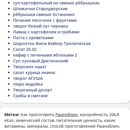
суп картофельный на свиных рёбрышках
Шпикачки Стародворские
рёбрышки свиные Останкино
Печение песочное с фруктами
творог бежий луг черника
Лаваш с картофелем и грибами
Паста с креветками
Шарлотка Фили Бейкер Тропическая
Салат 26.02
кефир с печеными яблоками 2
Суп луковый Диетический
Творожок карат
салат курица ананас
творог АГУША
пюре индейка
Творожный десерт
Грибы в сметане
Метки:
Как приготовить
Ржаноблин
, калорийность 206,8
кКал, химический состав, питательная ценность, какие
витамины, минералы, способ приготовления Ржаноблин,