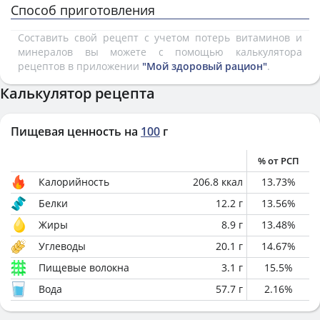
Способ приготовления
Составить свой рецепт с учетом потерь витаминов и
минералов вы можете с помощью калькулятора
рецептов в приложении
"Мой здоровый рацион"
.
Калькулятор рецепта
Пищевая ценность на
100
г
% от РСП
Калорийность
206.8
ккал
13.73
%
Белки
12.2
г
13.56
%
Жиры
8.9
г
13.48
%
Углеводы
20.1
г
14.67
%
Пищевые волокна
3.1
г
15.5
%
Вода
57.7
г
2.16
%