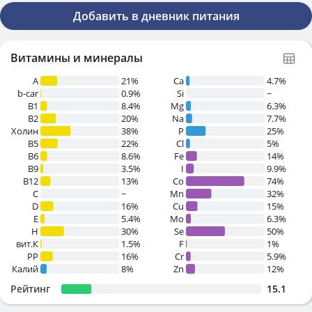
Добавить в дневник питания
Витамины и минералы
A
21%
Ca
4.7%
b-car
0.9%
Si
~
В1
8.4%
Mg
6.3%
B2
20%
Na
7.7%
Холин
38%
P
25%
B5
22%
Cl
5%
B6
8.6%
Fe
14%
B9
3.5%
I
9.9%
B12
13%
Co
74%
C
~
Mn
32%
D
16%
Cu
15%
E
5.4%
Mo
6.3%
H
30%
Se
50%
вит.К
1.5%
F
1%
PP
16%
Cr
5.9%
Калий
8%
Zn
12%
Рейтинг
15.1