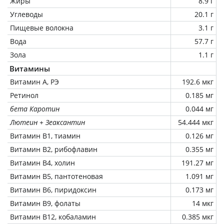
Жиры
8.9 г
Углеводы
20.1 г
Пищевые волокна
3.1 г
Вода
57.7 г
Зола
1.1 г
Витамины
Витамин А, РЭ
192.6 мкг
Ретинол
0.185 мг
бета Каротин
0.044 мг
Лютеин + Зеаксантин
54.444 мкг
Витамин В1, тиамин
0.126 мг
Витамин В2, рибофлавин
0.355 мг
Витамин В4, холин
191.27 мг
Витамин В5, пантотеновая
1.091 мг
Витамин В6, пиридоксин
0.173 мг
Витамин В9, фолаты
14 мкг
Витамин В12, кобаламин
0.385 мкг