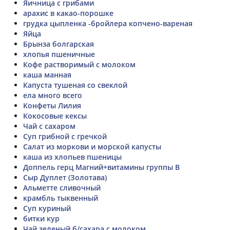
Яичница с грибами
арахис в какао-порошке
грудка цыпленка -бройлера копчено-вареная
Яйца
Брынза болгарская
хлопья пшеничные
Кофе растворимый с молоком
каша манная
Капуста тушеная со свеклой
ела много всего
Конфеты Лилия
Кокосовые кексы
Чай с сахаром
Суп грибной с гречкой
Салат из моркови и морской капусты
каша из хлопьев пшеницы
Доппель герц Магний+витамины группы В
Сыр Дуплет (Золотава)
Альметте сливочный
крамбль тыквенный
Суп куриный
битки кур
Чай зеленый б/сахара с молоком