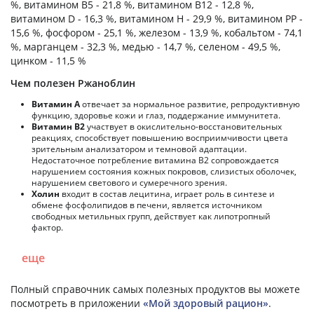
%, витамином B5 - 21,8 %, витамином B12 - 12,8 %,
витамином D - 16,3 %, витамином H - 29,9 %, витамином PP -
15,6 %, фосфором - 25,1 %, железом - 13,9 %, кобальтом - 74,1
%, марганцем - 32,3 %, медью - 14,7 %, селеном - 49,5 %,
цинком - 11,5 %
Чем полезен Ржаноблин
Витамин А
отвечает за нормальное развитие, репродуктивную
функцию, здоровье кожи и глаз, поддержание иммунитета.
Витамин В2
участвует в окислительно-восстановительных
реакциях, способствует повышению восприимчивости цвета
зрительным анализатором и темновой адаптации.
Недостаточное потребление витамина В2 сопровождается
нарушением состояния кожных покровов, слизистых оболочек,
нарушением светового и сумеречного зрения.
Холин
входит в состав лецитина, играет роль в синтезе и
обмене фосфолипидов в печени, является источником
свободных метильных групп, действует как липотропный
фактор.
еще
Полный справочник самых полезных продуктов вы можете
посмотреть в приложении
«Мой здоровый рацион»
.