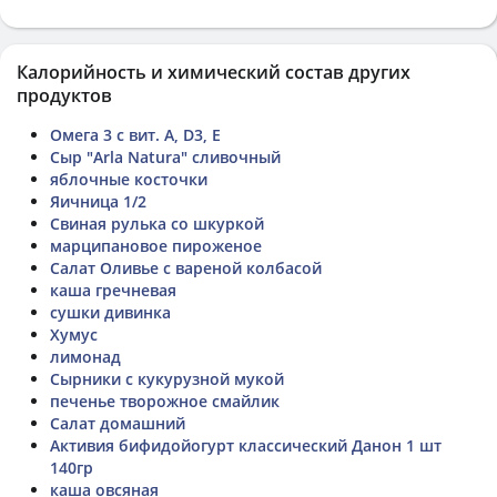
Калорийность и химический состав других
продуктов
Омега 3 с вит. А, D3, Е
Сыр "Arla Natura" сливочный
яблочные косточки
Яичница 1/2
Свиная рулька со шкуркой
марципановое пироженое
Салат Оливье с вареной колбасой
каша гречневая
сушки дивинка
Хумус
лимонад
Сырники с кукурузной мукой
печенье творожное смайлик
Салат домашний
Активия бифидойогурт классический Данон 1 шт
140гр
каша овсяная