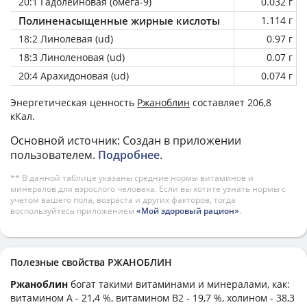
20:1 Гадолеиновая (омега-9)
0.032 г
Полиненасыщенные жирные кислоты
1.114 г
18:2 Линолевая (ud)
0.97 г
18:3 Линоленовая (ud)
0.07 г
20:4 Арахидоновая (ud)
0.074 г
Энергетическая ценность
Ржаноблин
составляет 206,8
кКал.
Основной источник: Создан в приложении
пользователем.
Подробнее
.
** В данной таблице указаны средние нормы витаминов и
минералов для взрослого человека. Если вы хотите узнать нормы с
учетом вашего пола, возраста и других факторов, тогда
воспользуйтесь приложением
«Мой здоровый рацион»
.
Полезные свойства РЖАНОБЛИН
Ржаноблин
богат такими витаминами и минералами, как:
витамином А - 21,4 %, витамином B2 - 19,7 %, холином - 38,3