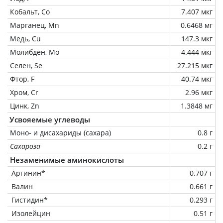
Кобальт, Co
7.407 мкг
Марганец, Mn
0.6468 мг
Медь, Cu
147.3 мкг
Молибден, Mo
4.444 мкг
Селен, Se
27.215 мкг
Фтор, F
40.74 мкг
Хром, Cr
2.96 мкг
Цинк, Zn
1.3848 мг
Усвояемые углеводы
Моно- и дисахариды (сахара)
0.8 г
Сахароза
0.2 г
Незаменимые аминокислоты
Аргинин*
0.707 г
Валин
0.661 г
Гистидин*
0.293 г
Изолейцин
0.51 г