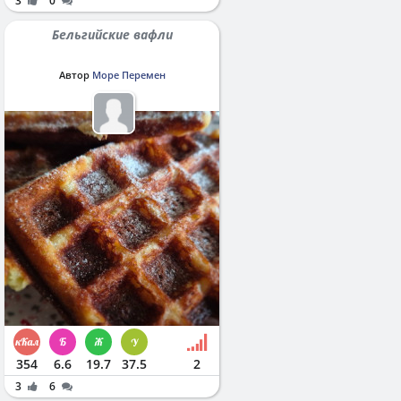
3
0
Бельгийские вафли
Автор
Море Перемен
354
6.6
19.7
37.5
2
3
6