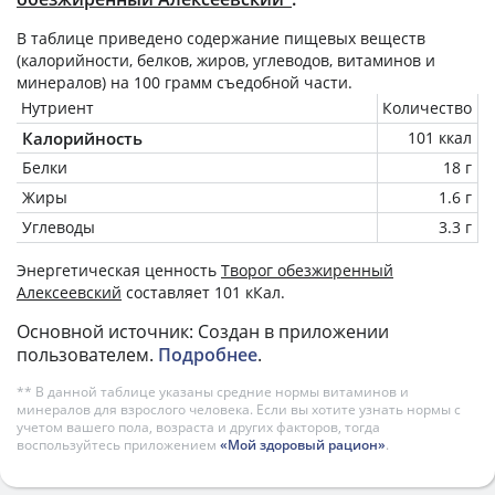
В таблице приведено содержание пищевых веществ
(калорийности, белков, жиров, углеводов, витаминов и
минералов) на
100 грамм
съедобной части.
Нутриент
Количество
Калорийность
101 ккал
Белки
18 г
Жиры
1.6 г
Углеводы
3.3 г
Энергетическая ценность
Творог обезжиренный
Алексеевский
составляет 101 кКал.
Основной источник: Создан в приложении
пользователем.
Подробнее
.
** В данной таблице указаны средние нормы витаминов и
минералов для взрослого человека. Если вы хотите узнать нормы с
учетом вашего пола, возраста и других факторов, тогда
воспользуйтесь приложением
«Мой здоровый рацион»
.