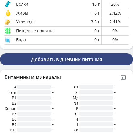
Белки
18
г
20
%
Жиры
1.6
г
2.42
%
Углеводы
3.3
г
2.41
%
Пищевые волокна
0
г
0
%
Вода
0
г
0
%
Добавить в дневник питания
Витамины и минералы
A
~
Ca
~
b-car
~
Si
~
В1
~
Mg
~
B2
~
Na
~
Холин
~
P
~
B5
~
Cl
~
B6
~
Fe
~
B9
~
I
~
B12
~
Co
~