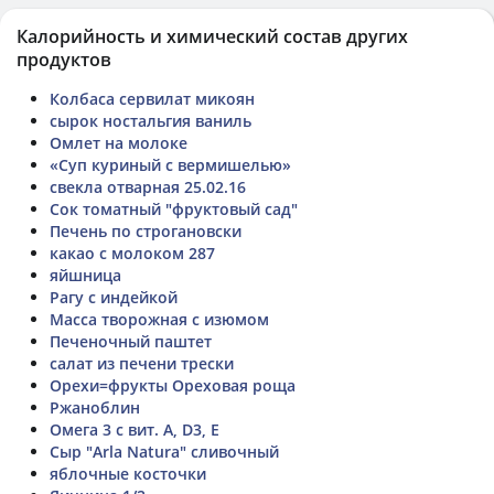
Калорийность и химический состав других
продуктов
Колбаса сервилат микоян
сырок ностальгия ваниль
Омлет на молоке
«Суп куриный с вермишелью»
свекла отварная 25.02.16
Сок томатный "фруктовый сад"
Печень по строгановски
какао с молоком 287
яйшница
Рагу с индейкой
Масса творожная с изюмом
Печеночный паштет
салат из печени трески
Орехи=фрукты Ореховая роща
Ржаноблин
Омега 3 с вит. А, D3, Е
Сыр "Arla Natura" сливочный
яблочные косточки