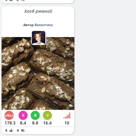
Хлеб ржаной
Автор
Валентина
178.3
8.4
8.8
16.4
10
4
4