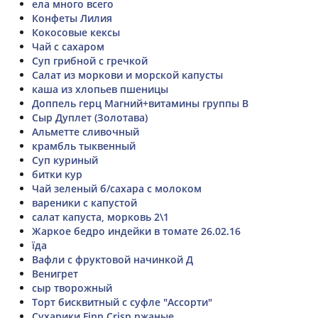
ела много всего
Конфеты Лилия
Кокосовые кексы
Чай с сахаром
Суп грибной с гречкой
Салат из моркови и морской капусты
каша из хлопьев пшеницы
Доппель герц Магний+витамины группы В
Сыр Дуплет (Золотава)
Альметте сливочный
крамбль тыквенный
Суп куриный
битки кур
Чай зеленый б/сахара с молоком
вареники с капустой
салат капуста, морковь 2\1
Жаркое бедро индейки в томате 26.02.16
їда
Вафли с фруктовой начинкой Д
Венигрет
сыр творожный
Торт бисквитный с суфле "Ассорти"
Сухарики Finn Crisp ржаные