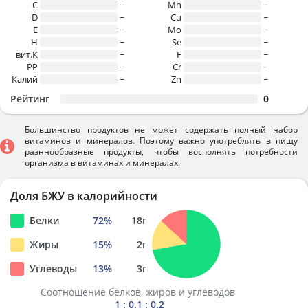
C
~
Mn
~
D
~
Cu
~
E
~
Mo
~
H
~
Se
~
вит.К
~
F
~
PP
~
Cr
~
Калий
~
Zn
~
Рейтинг
0
Большинство продуктов не может содержать полный набор
витаминов и минералов. Поэтому важно употреблять в пищу
разннообразные продукты, чтобы восполнять потребности
организма в витаминах и минералах.
Доля БЖУ в калорийности
Белки
72
%
18
г
Жиры
15
%
2
г
Углеводы
13
%
3
г
Соотношение белков, жиров и углеводов
1 : 0.1 : 0.2