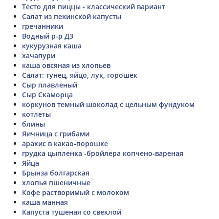
Тесто для пиццы - классический вариант
Салат из пекинской капусты
гречанники
Водный р-р Д3
кукурузная каша
хачапури
каша овсяная из хлопьев
Салат: тунец, яйцо, лук, горошек
Сыр плавленый
Сыр Скаморца
коркунов темный шоколад с цельным фундуком
котлеты
блины
Яичница с грибами
арахис в какао-порошке
грудка цыпленка -бройлера копчено-вареная
Яйца
Брынза болгарская
хлопья пшеничные
Кофе растворимый с молоком
каша манная
Капуста тушеная со свеклой