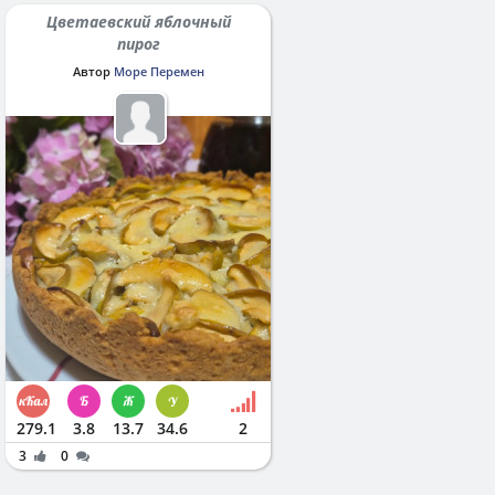
Цветаевский яблочный
пирог
Автор
Море Перемен
279.1
3.8
13.7
34.6
2
3
0