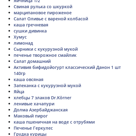
Яичница 1/2
Свиная рулька со шкуркой
марципановое пироженое
Салат Оливье с вареной колбасой
каша гречневая
сушки дивинка
Хумус
лимонад
Сырники с кукурузной мукой
печенье творожное смайлик
Салат домашний
Активия бифидойогурт классический Данон 1 шт
140гр
каша овсяная
Запеканка с кукурузной мукой
Яйца
хлебцы 7 злаков Dr.Körner
ленивые хачапури
Долма Азербайджанская
Маковый пирог
каша пшеничная на воде с отрубями
Печенье Геркулес
Грудка курицы