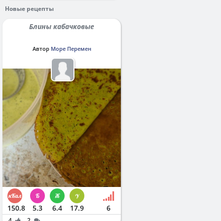
Новые рецепты
Блины кабачковые
Автор
Море Перемен
150.8
5.3
6.4
17.9
6
4
2