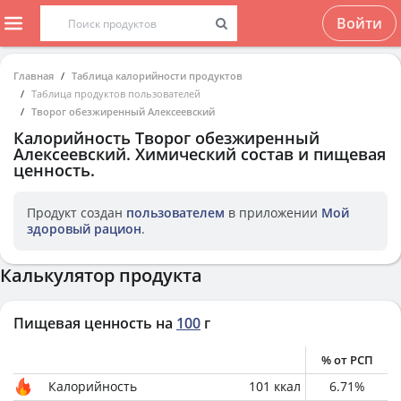
Войти
Главная
Таблица калорийности продуктов
Таблица продуктов пользователей
Творог обезжиренный Алексеевский
Калорийность
Творог обезжиренный
Алексеевский
. Химический состав и пищевая
ценность.
Продукт создан
пользователем
в приложении
Мой
здоровый рацион
.
Калькулятор продукта
Пищевая ценность на
100
г
% от РСП
Калорийность
101
ккал
6.71
%