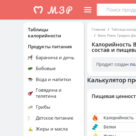
Таблицы
Главная
Таблица кало
калорийности
Вино Пино Гриджо Де
Калорийность
Продукты питания
состав и пищев
Баранина и дичь
Продукт создан
по
Бобовые
Калькулятор пр
Вода и напитки
Говядина и
телятина
Пищевая ценност
Грибы
Детское питание
Калорийность
Белки
Жиры и масла
Жиры