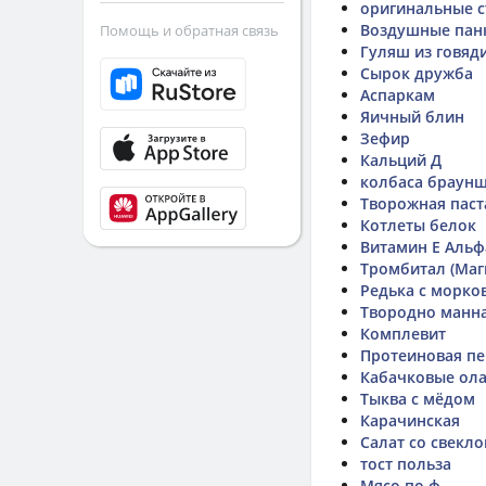
оригинальные 
Воздушные пан
Помощь и обратная связь
Гуляш из говяд
Сырок дружба
Аспаркам
Яичный блин
Зефир
Кальций Д
колбаса браунш
Творожная паст
Котлеты белок
Витамин Е Альф
Тромбитал (Маг
Редька с морко
Твородно манна
Комплевит
Протеиновая пе
Кабачковые ол
Тыква с мёдом
Карачинская
Салат со свекло
тост польза
Мясо по ф