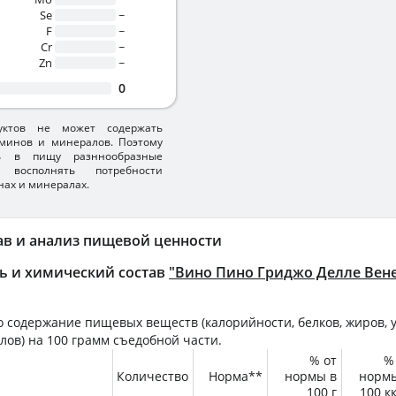
Se
~
F
~
Cr
~
Zn
~
0
уктов не может содержать
минов и минералов. Поэтому
ть в пищу разннообразные
 восполнять потребности
нах и минералах.
ав и анализ пищевой ценности
ь и химический состав
"Вино Пино Гриджо Делле Вен
 содержание пищевых веществ (калорийности, белков, жиров, у
лов) на
100 грамм
съедобной части.
% от
%
Количество
Норма**
нормы в
норм
100 г
100 к