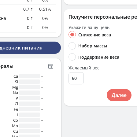
0.7
г
0.51
%
Получите персональные р
кна
0
г
0
%
0
г
0
%
Укажите вашу цель
Снижение веса
Набор массы
 дневник питания
Поддержание веса
ералы
Желаемый вес
Ca
~
Si
~
Mg
~
Na
~
Далее
P
~
Cl
~
Fe
~
I
~
Co
~
Mn
~
Cu
~
Mo
~