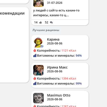
31-07-2026
у людей с сайта есть какие-то
екомендации
интересы, какие-то ц...
14
52
Лучшие рационы
Карина
2026-08-06
Калорийность:
1121 кКал
Витамины и минералы:
94%
Ирина Макс
2026-08-06
Калорийность:
1394 кКал
Витамины и минералы:
99%
Maximus Otto
2026-08-06
Калорийность:
1287 кКал