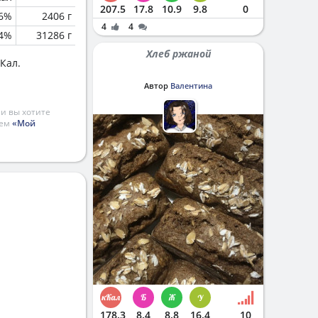
207.5
17.8
10.9
9.8
0
6%
2406 г
4
4
.4%
31286 г
Хлеб ржаной
Кал.
Автор
Валентина
и вы хотите
ием
«Мой
178.3
8.4
8.8
16.4
10