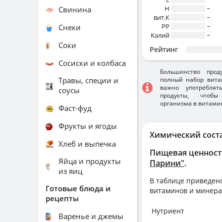
H
~
Свинина
вит.К
~
PP
~
Снеки
Калий
~
Соки
Рейтинг
Сосиски и колбаса
Большинство прод
Травы, специи и
полный набор вита
важно употребля
соусы
продукты, чтобы
организма в витами
Фаст-фуд
Фрукты и ягоды
Химический сост
Хлеб и выпечка
Пищевая ценност
Яйца и продукты
Парини"
.
из яиц
В таблице приведено
Готовые блюда и
витаминов и минера
рецепты
Нутриент
Варенье и джемы