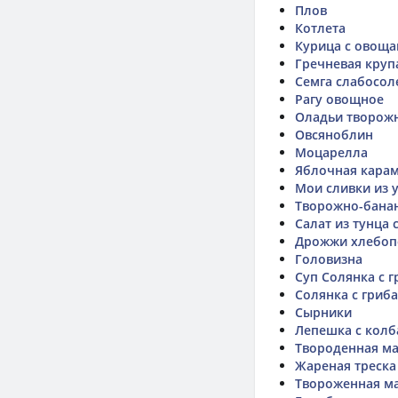
Плов
Котлета
Курица с овоща
Гречневая круп
Семга слабосол
Рагу овощное
Оладьи творожн
Овсяноблин
Моцарелла
Яблочная карам
Мои сливки из 
Творожно-бана
Салат из тунца 
Дрожжи хлебоп
Головизна
Суп Солянка с 
Солянка с гриба
Сырники
Лепешка с колб
Твороденная ма
Жареная треска
Твороженная м