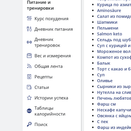
Питание и
Курица по азиа
тренировки
Aminosäure
Салат из помид
Курс похудения
Шапмики
Пельмени
Дневник питания
Salmon keto
Дневник
Сельдь под шу
тренировок
Суп с курицей 
Мороженое вол
Вес и измерения
Компот из сухо
Балык
Общая лента
Торт с какао и 
Суп
Рецепты
Оливье
Сырники из зыр
Статьи
Нутелла на сли
Истории успеха
Печень любято
Фарш см
Таблицы
Нескафе капучин
калорийности
Овсянка с яйцо
С пек
Поиск
Фарш из индейк