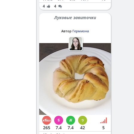
4
4
Луковые завиточки
Автор
Гермиона
265
7.4
7.4
42
5