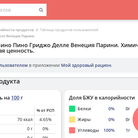
рийности продуктов
Таблица продуктов пользователей
лле Венеция Парини
Вино Пино Гриджо Делле Венеция Парини
. Хими
ая ценность.
льзователем
в приложении
Мой здоровый рацион
.
одукта
ь на
100
г
Доля БЖУ в калорийности
Белки
0
%
0
г
% от РСП
70
ккал
4.65
%
Жиры
0
%
0
г
0
г
0
%
Углеводы
100
%
1
г
0
г
0
%