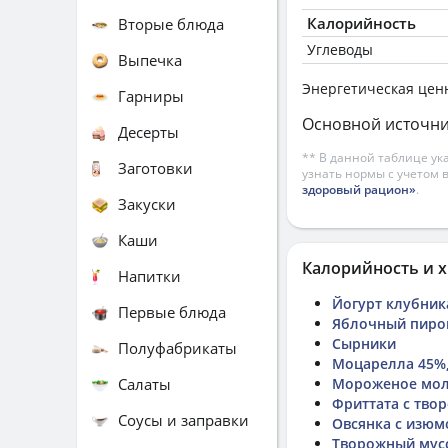
Калорийность
Вторые блюда
Углеводы
Выпечка
Энергетическая цен
Гарниры
Основной источни
Десерты
** В данной таблице ук
Заготовки
узнать нормы с учетом 
здоровый рацион»
.
Закуски
Каши
Калорийность и х
Напитки
Йогурт клубник
Первые блюда
Яблочный пирог 
Сырники
Полуфабрикаты
Моцарелла 45%,
Салаты
Мороженое мол
Фриттата с тво
Соусы и заправки
Овсянка с изю
Творожный мус