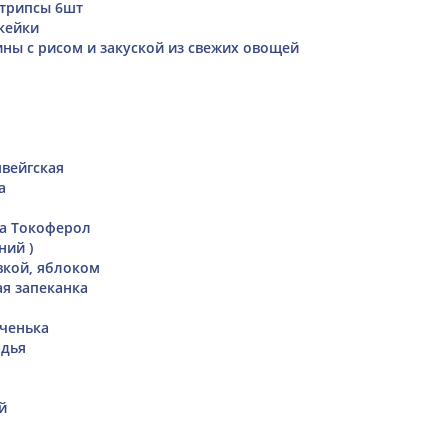
стрипсы 6шт
кейки
ины с рисом и закуской из свежих овощей
вейгская
а
а Токоферол
ний )
вкой, яблоком
я запеканка
ченька
адья
й