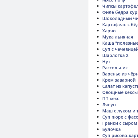
Чипсы картофель
Филе бедра кур
Шоколадный чи
Картофель с бё
Харчо
Мука льняная
Каша "полезные
Суп с чечевице
Шарлотка 2
Нут
Рассольник
Варенье из чё
Крем заварной
Салат из капуст
Овощные кексы
ПП кекс
Ляпун
Маш с луком и 
Суп пюре с фас
Гренки с сыром
Булочка
Суп рисово-ка