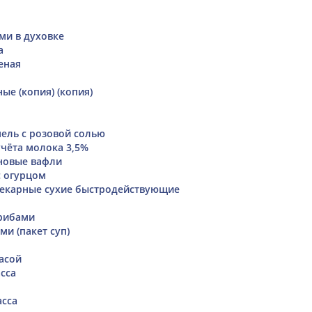
ми в духовке
а
еная
ые (копия) (копия)
ель с розовой солью
учёта молока 3,5%
новые вафли
с огурцом
екарные сухие быстродействующие
грибами
ми (пакет суп)
асой
сса
асса