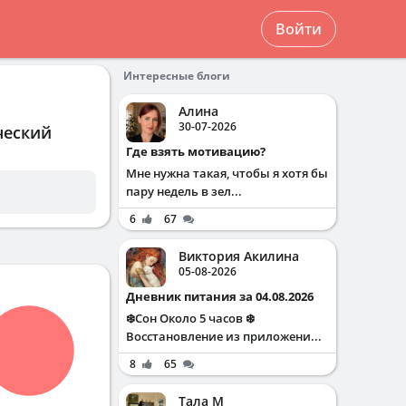
Войти
Интересные блоги
Алина
30-07-2026
ческий
Где взять мотивацию?
Мне нужна такая, чтобы я хотя бы
пару недель в зел...
6
67
Виктория Акилина
05-08-2026
Дневник питания за 04.08.2026
❄️Сон Около 5 часов ❄️
Восстановление из приложени...
8
65
Тала М