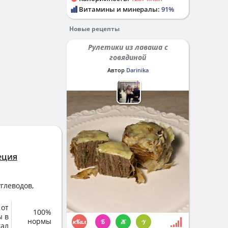
Витамины и минералы:
91%
Новые рецепты
Рулетики из лаваша с
говядиной
Автор
Darinika
еция
глеводов,
 от
100%
ы в
нормы
кал