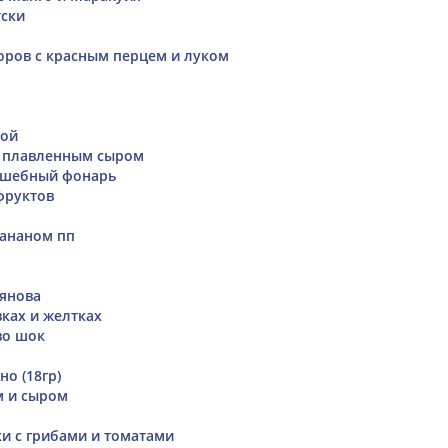
тски
оров с красным перцем и луком
бой
и плавленным сыром
шебный фонарь
фруктов
бананом пп
янова
вках и желтках
во шок
о (18гр)
м и сыром
и с грибами и томатами