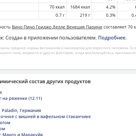
70 ккал
1684 ккал
4.2%
0.7 г
219 г
0.3%
0
ность
Вино Пино Гриджо Делле Венеция Парини
составляет 70 к
к: Создан в приложении пользователем.
Подробнее
.
азаны средние нормы витаминов и минералов для взрослого человека. Есл
вашего пола, возраста и других факторов, тогда воспользуйтесь приложен
имический состав других продуктов
а
на ряженке (12.11)
 Paladin, Германия
очное с вишней в вафельном стаканчике
рогом
мом
с Манго и Маракуйя