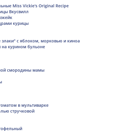
ные Miss Vickie's Original Recipe
ицы Вкусвилл
зкейк
драми курицы
 злаки" с яблоком, морковью и киноа
й на курином бульоне
рной смородины мамы
ы
томатом в мультиварке
олью стручковой
ртофельный