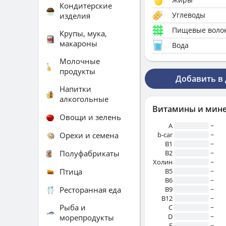
Кондитерские
Углеводы
изделия
Пищевые воло
Крупы, мука,
макароны
Вода
Молочные
продукты
Добавить в
Напитки
алкогольные
Витамины и мин
Овощи и зелень
A
~
Орехи и семена
b-car
~
В1
~
Полуфабрикаты
B2
~
Холин
~
Птица
B5
~
B6
~
Ресторанная еда
B9
~
B12
~
Рыба и
C
~
D
~
морепродукты
E
~