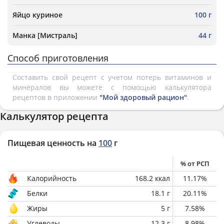
Яйцо куриное
100 г
Манка [Мистраль]
44 г
Способ приготовления
Составить свой рецепт с учетом потерь витаминов и
минералов вы можете с помощью калькулятора
рецептов в приложении
"Мой здоровый рацион"
.
Калькулятор рецепта
Пищевая ценность на
100
г
% от РСП
Калорийность
168.2
ккал
11.17
%
Белки
18.1
г
20.11
%
Жиры
5
г
7.58
%
Углеводы
12.3
г
8.98
%