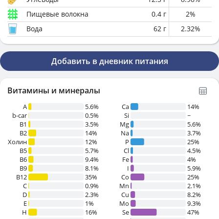
Пищевые волокна
0.4
г
2
%
Вода
62
г
2.32
%
Добавить в дневник питания
Витамины и минералы
A
5.6%
Ca
14%
b-car
0.5%
Si
~
В1
3.5%
Mg
5.6%
B2
14%
Na
3.7%
Холин
12%
P
25%
B5
5.7%
Cl
4.5%
B6
9.4%
Fe
4%
B9
8.1%
I
5.9%
B12
35%
Co
25%
C
0.9%
Mn
2.1%
D
2.3%
Cu
8.2%
E
1%
Mo
9.3%
H
16%
Se
47%