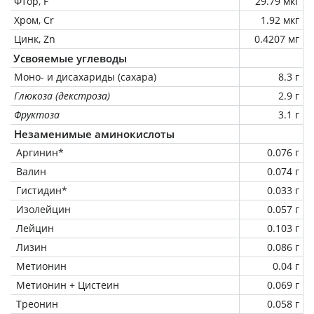
Фтор, F
29.79 мкг
Хром, Cr
1.92 мкг
Цинк, Zn
0.4207 мг
Усвояемые углеводы
Моно- и дисахариды (сахара)
8.3 г
Глюкоза (декстроза)
2.9 г
Фруктоза
3.1 г
Незаменимые аминокислоты
Аргинин*
0.076 г
Валин
0.074 г
Гистидин*
0.033 г
Изолейцин
0.057 г
Лейцин
0.103 г
Лизин
0.086 г
Метионин
0.04 г
Метионин + Цистеин
0.069 г
Треонин
0.058 г