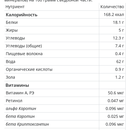
Нутриент
Количество
Калорийность
168.2 ккал
Белки
18.1 г
Жиры
5 г
Углеводы
12.3 г
Углеводы (общие)
7.4 г
Пищевые волокна
0.4 г
Вода
62 г
Органические кислоты
0.9 г
Зола
1.2 г
Витамины
Витамин А, РЭ
50.6 мкг
Ретинол
0.047 мг
альфа Каротин
0.096 мкг
бета Каротин
0.025 мг
бета Криптоксантин
0.096 мкг