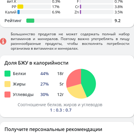
вит.К
0.3%
F
0.7%
PP
17%
Cr
3.8%
Калий
6.9%
Zn
3.5%
Рейтинг
9.2
Большинство продуктов не может содержать полный набор
витаминов и минералов. Поэтому важно употреблять в пищу
разннообразные продукты, чтобы восполнять потребности
организма в витаминах и минералах.
Доля БЖУ в калорийности
Белки
44
%
18
г
Жиры
27
%
5
г
Углеводы
30
%
12
г
Соотношение белков, жиров и углеводов
1 : 0.3 : 0.7
Получите персональные рекомендации