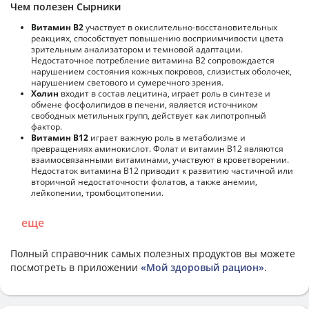
Чем полезен Сырники
Витамин В2
участвует в окислительно-восстановительных
реакциях, способствует повышению восприимчивости цвета
зрительным анализатором и темновой адаптации.
Недостаточное потребление витамина В2 сопровождается
нарушением состояния кожных покровов, слизистых оболочек,
нарушением светового и сумеречного зрения.
Холин
входит в состав лецитина, играет роль в синтезе и
обмене фосфолипидов в печени, является источником
свободных метильных групп, действует как липотропный
фактор.
Витамин В12
играет важную роль в метаболизме и
превращениях аминокислот. Фолат и витамин В12 являются
взаимосвязанными витаминами, участвуют в кроветворении.
Недостаток витамина В12 приводит к развитию частичной или
вторичной недостаточности фолатов, а также анемии,
лейкопении, тромбоцитопении.
еще
Полный справочник самых полезных продуктов вы можете
посмотреть в приложении
«Мой здоровый рацион»
.