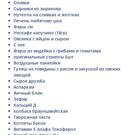
Оливье
Сырники из зырянова
Нутелла на сливках и желтках
Печень любятово шок
Фарш см
Нескафе капучино (18гр)
Овсянка с яйцом и сыром
С пек
Фарш из индейки с грибами и томатами
оригинальные стрипсы 6шт
Воздушные панкейки
Гуляш из говядины с рисом и закуской из свежих
овощей
Сырок дружба
Аспаркам
Яичный блин
Зефир
Кальций Д
колбаса брауншвейгская
Творожная паста
Котлеты белок
Витамин Е Альфа Токоферол