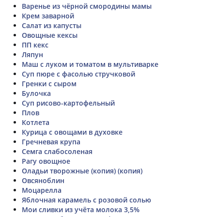
Варенье из чёрной смородины мамы
Крем заварной
Салат из капусты
Овощные кексы
ПП кекс
Ляпун
Маш с луком и томатом в мультиварке
Суп пюре с фасолью стручковой
Гренки с сыром
Булочка
Суп рисово-картофельный
Плов
Котлета
Курица с овощами в духовке
Гречневая крупа
Семга слабосоленая
Рагу овощное
Оладьи творожные (копия) (копия)
Овсяноблин
Моцарелла
Яблочная карамель с розовой солью
Мои сливки из учёта молока 3,5%