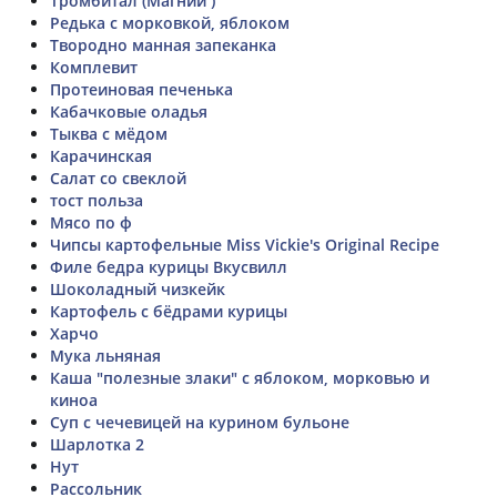
Тромбитал (Магний )
Редька с морковкой, яблоком
Твородно манная запеканка
Комплевит
Протеиновая печенька
Кабачковые оладья
Тыква с мёдом
Карачинская
Салат со свеклой
тост польза
Мясо по ф
Чипсы картофельные Miss Vickie's Original Recipe
Филе бедра курицы Вкусвилл
Шоколадный чизкейк
Картофель с бёдрами курицы
Харчо
Мука льняная
Каша "полезные злаки" с яблоком, морковью и
киноа
Суп с чечевицей на курином бульоне
Шарлотка 2
Нут
Рассольник