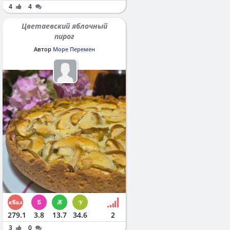
4
4
Цветаевский яблочный
пирог
Автор
Море Перемен
279.1
3.8
13.7
34.6
2
3
0