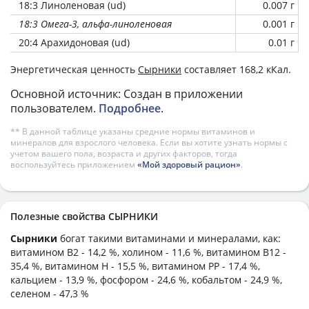
18:3 Линоленовая (ud)
0.007 г
18:3 Омега-3, альфа-линоленовая
0.001 г
20:4 Арахидоновая (ud)
0.01 г
Энергетическая ценность
Сырники
составляет 168,2 кКал.
Основной источник: Создан в приложении
пользователем.
Подробнее
.
** В данной таблице указаны средние нормы витаминов и
минералов для взрослого человека. Если вы хотите узнать нормы с
учетом вашего пола, возраста и других факторов, тогда
воспользуйтесь приложением
«Мой здоровый рацион»
.
Полезные свойства СЫРНИКИ
Сырники
богат такими витаминами и минералами, как:
витамином B2 - 14,2 %, холином - 11,6 %, витамином B12 -
35,4 %, витамином H - 15,5 %, витамином PP - 17,4 %,
кальцием - 13,9 %, фосфором - 24,6 %, кобальтом - 24,9 %,
селеном - 47,3 %