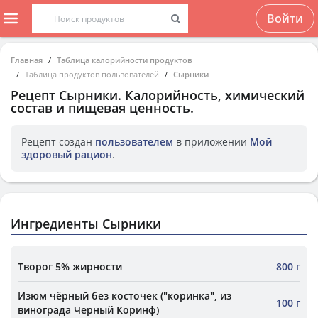
Войти
Главная
Таблица калорийности продуктов
Таблица продуктов пользователей
Сырники
Рецепт
Сырники
. Калорийность, химический
состав и пищевая ценность.
Рецепт создан
пользователем
в приложении
Мой
здоровый рацион
.
Ингредиенты Сырники
Творог 5% жирности
800 г
Изюм чёрный без косточек ("коринка", из
100 г
винограда Черный Коринф)