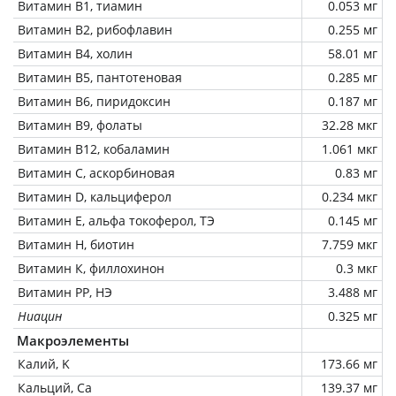
Витамин В1, тиамин
0.053 мг
Витамин В2, рибофлавин
0.255 мг
Витамин В4, холин
58.01 мг
Витамин В5, пантотеновая
0.285 мг
Витамин В6, пиридоксин
0.187 мг
Витамин В9, фолаты
32.28 мкг
Витамин В12, кобаламин
1.061 мкг
Витамин C, аскорбиновая
0.83 мг
Витамин D, кальциферол
0.234 мкг
Витамин Е, альфа токоферол, ТЭ
0.145 мг
Витамин Н, биотин
7.759 мкг
Витамин К, филлохинон
0.3 мкг
Витамин РР, НЭ
3.488 мг
Ниацин
0.325 мг
Макроэлементы
Калий, K
173.66 мг
Кальций, Ca
139.37 мг