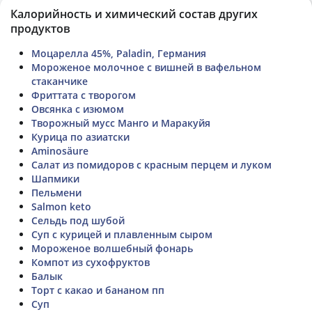
Калорийность и химический состав других
продуктов
Моцарелла 45%, Paladin, Германия
Мороженое молочное с вишней в вафельном
стаканчике
Фриттата с творогом
Овсянка с изюмом
Творожный мусс Манго и Маракуйя
Курица по азиатски
Aminosäure
Салат из помидоров с красным перцем и луком
Шапмики
Пельмени
Salmon keto
Сельдь под шубой
Суп с курицей и плавленным сыром
Мороженое волшебный фонарь
Компот из сухофруктов
Балык
Торт с какао и бананом пп
Суп