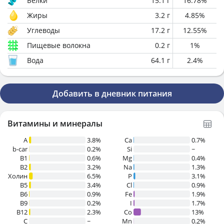
Белки
15.1
г
16.78
%
Жиры
3.2
г
4.85
%
Углеводы
17.2
г
12.55
%
Пищевые волокна
0.2
г
1
%
Вода
64.1
г
2.4
%
Добавить в дневник питания
Витамины и минералы
A
3.8%
Ca
0.7%
b-car
0.2%
Si
~
В1
0.6%
Mg
0.4%
B2
3.2%
Na
1.3%
Холин
6.5%
P
3.1%
B5
3.4%
Cl
0.9%
B6
0.9%
Fe
1.9%
B9
0.2%
I
1.7%
B12
2.3%
Co
13%
C
~
Mn
0.2%