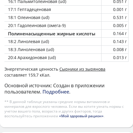
16:1 Пальмитолеиновая (ud)
0.051 г
17:1 Гептадеценовая
0.001 г
18:1 Олеиновая (ud)
0.531 г
20:1 Гадолеиновая (омега-9)
0.005 г
Полиненасыщенные жирные кислоты
0.164 г
18:2 Линолевая (ud)
0.143 г
18:3 Линоленовая (ud)
0.008 г
20:4 Арахидоновая (ud)
0.013 г
Энергетическая ценность
Сырники из зырянова
составляет 159,7 кКал.
Основной источник: Создан в приложении
пользователем.
Подробнее
.
** В данной таблице указаны средние нормы витаминов и
минералов для взрослого человека. Если вы хотите узнать нормы с
учетом вашего пола, возраста и других факторов, тогда
воспользуйтесь приложением
«Мой здоровый рацион»
.