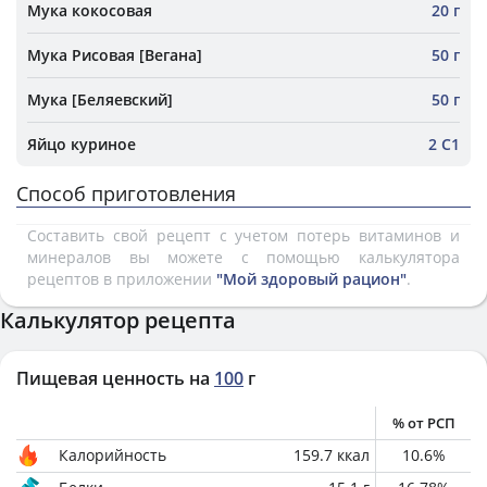
Мука кокосовая
20 г
Мука Рисовая [Вегана]
50 г
Мука [Беляевский]
50 г
Яйцо куриное
2 С1
Способ приготовления
Составить свой рецепт с учетом потерь витаминов и
минералов вы можете с помощью калькулятора
рецептов в приложении
"Мой здоровый рацион"
.
Калькулятор рецепта
Пищевая ценность на
100
г
% от РСП
Калорийность
159.7
ккал
10.6
%