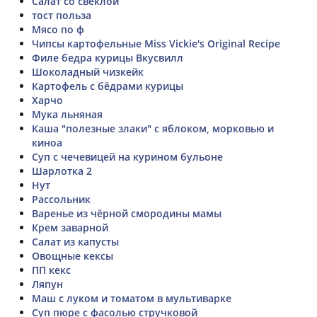
Салат со свеклой
тост польза
Мясо по ф
Чипсы картофельные Miss Vickie's Original Recipe
Филе бедра курицы Вкусвилл
Шоколадный чизкейк
Картофель с бёдрами курицы
Харчо
Мука льняная
Каша "полезные злаки" с яблоком, морковью и
киноа
Суп с чечевицей на курином бульоне
Шарлотка 2
Нут
Рассольник
Варенье из чёрной смородины мамы
Крем заварной
Салат из капусты
Овощные кексы
ПП кекс
Ляпун
Маш с луком и томатом в мультиварке
Суп пюре с фасолью стручковой