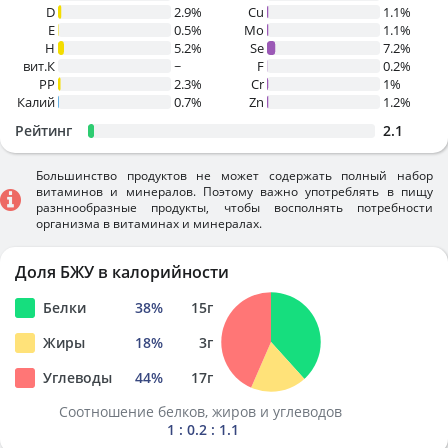
D
2.9%
Cu
1.1%
E
0.5%
Mo
1.1%
H
5.2%
Se
7.2%
вит.К
~
F
0.2%
PP
2.3%
Cr
1%
Калий
0.7%
Zn
1.2%
Рейтинг
2.1
Большинство продуктов не может содержать полный набор
витаминов и минералов. Поэтому важно употреблять в пищу
разннообразные продукты, чтобы восполнять потребности
организма в витаминах и минералах.
Доля БЖУ в калорийности
Белки
38
%
15
г
Жиры
18
%
3
г
Углеводы
44
%
17
г
Соотношение белков, жиров и углеводов
1 : 0.2 : 1.1