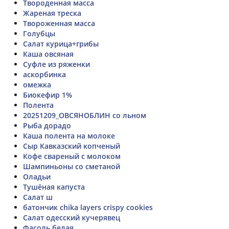
Твороденная масса
Жареная треска
Твороженная масса
Голубцы
Салат курица+грибы
Каша овсяная
Суфле из ряженки
аскорбинка
омежка
Биокефир 1%
Полента
20251209_ОВСЯНОБЛИН со льном
Рыба дорадо
Каша полента на молоке
Сыр Кавказский копченый
Кофе свареный с молоком
Шампиньоны со сметаной
Оладьи
Тушёная капуста
Салат ш
батончик chika layers crispy cookies
Салат одесский кучерявец
Фасоль белая