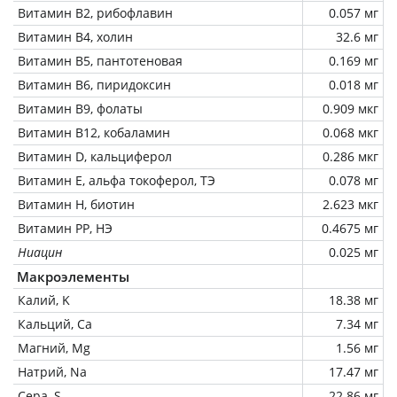
Витамин В2, рибофлавин
0.057 мг
Витамин В4, холин
32.6 мг
Витамин В5, пантотеновая
0.169 мг
Витамин В6, пиридоксин
0.018 мг
Витамин В9, фолаты
0.909 мкг
Витамин В12, кобаламин
0.068 мкг
Витамин D, кальциферол
0.286 мкг
Витамин Е, альфа токоферол, ТЭ
0.078 мг
Витамин Н, биотин
2.623 мкг
Витамин РР, НЭ
0.4675 мг
Ниацин
0.025 мг
Макроэлементы
Калий, K
18.38 мг
Кальций, Ca
7.34 мг
Магний, Mg
1.56 мг
Натрий, Na
17.47 мг
Сера, S
22.86 мг