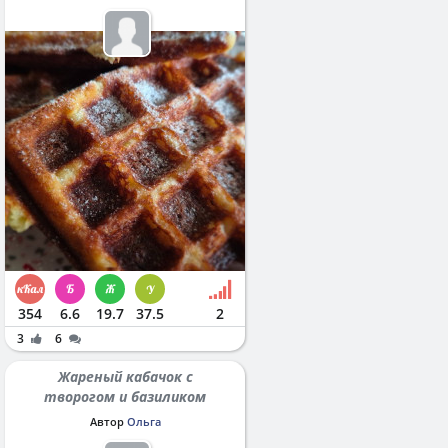
354
6.6
19.7
37.5
2
3
6
Жареный кабачок с
творогом и базиликом
Автор
Ольга