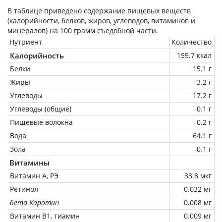
В таблице приведено содержание пищевых веществ
(калорийности, белков, жиров, углеводов, витаминов и
минералов) на
100 грамм
съедобной части.
Нутриент
Количество
Калорийность
159.7 ккал
Белки
15.1 г
Жиры
3.2 г
Углеводы
17.2 г
Углеводы (общие)
0.1 г
Пищевые волокна
0.2 г
Вода
64.1 г
Зола
0.1 г
Витамины
Витамин А, РЭ
33.8 мкг
Ретинол
0.032 мг
бета Каротин
0.008 мг
Витамин В1, тиамин
0.009 мг