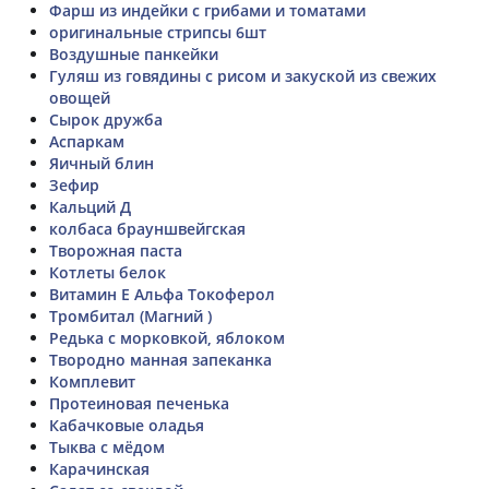
Фарш из индейки с грибами и томатами
оригинальные стрипсы 6шт
Воздушные панкейки
Гуляш из говядины с рисом и закуской из свежих
овощей
Сырок дружба
Аспаркам
Яичный блин
Зефир
Кальций Д
колбаса брауншвейгская
Творожная паста
Котлеты белок
Витамин Е Альфа Токоферол
Тромбитал (Магний )
Редька с морковкой, яблоком
Твородно манная запеканка
Комплевит
Протеиновая печенька
Кабачковые оладья
Тыква с мёдом
Карачинская