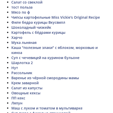
Салат со свеклой
тост польза
Мясо по ф
Чипсы картофельные Miss Vickie's Original Recipe
Филе бедра курицы Вкусвилл
Шоколадный чизкейк
Картофель с бёдрами курицы
Харчо
Мука льняная
Каша "полезные злаки" с яблоком, морковью и
киноа
Суп с чечевицей на курином бульоне
Шарлотка 2
Нут
Рассольник
Варенье из чёрной смородины мамы
Крем заварной
Салат из капусты
Овощные кексы
ПП кекс
Ляпун
Маш с луком и томатом в мультиварке