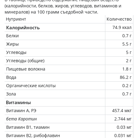
(калорийности, белков, жиров, углеводов, витаминов и
минералов) на
100 грамм
съедобной части.
Нутриент
Количество
Калорийность
74.9 ккал
Белки
0.7 г
Жиры
5.5 г
Углеводы
5 г
Углеводы (общие)
2 г
Пищевые волокна
1.8 г
Вода
86.2 г
Органические кислоты
0.2 г
Зола
0.7 г
Витамины
Витамин А, РЭ
457.4 мкг
бета Каротин
2.744 мг
Витамин В1, тиамин
0.03 мг
Витамин В2, рибофлавин
0.031 мг