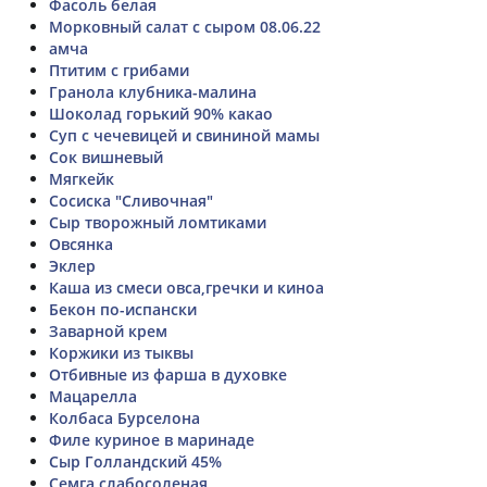
Фасоль белая
Морковный салат с сыром 08.06.22
амча
Птитим с грибами
Гранола клубника-малина
Шоколад горький 90% какао
Суп с чечевицей и свининой мамы
Сок вишневый
Мягкейк
Сосиска "Сливочная"
Сыр творожный ломтиками
Овсянка
Эклер
Каша из смеси овса,гречки и киноа
Бекон по-испански
Заварной крем
Коржики из тыквы
Отбивные из фарша в духовке
Мацарелла
Колбаса Бурселона
Филе куриное в маринаде
Сыр Голландский 45%
Семга слабосоленая