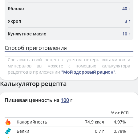
Яблоко
40 г
Укроп
3 г
Кунжутное масло
10 г
Способ приготовления
Составить свой рецепт с учетом потерь витаминов и
минералов вы можете с помощью калькулятора
рецептов в приложении
"Мой здоровый рацион"
.
Калькулятор рецепта
Пищевая ценность на
100
г
% от РСП
Калорийность
74.9
ккал
4.97
%
Белки
0.7
г
0.78
%