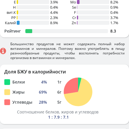
E
3.9%
Mo
8.2%
H
0.4%
Se
0.9%
вит.К
4.4%
F
0.4%
PP
2.3%
Cr
3.7%
Калий
8.9%
Zn
1.7%
Рейтинг
8.3
Большинство продуктов не может содержать полный набор
витаминов и минералов. Поэтому важно употреблять в пищу
разннообразные продукты, чтобы восполнять потребности
организма в витаминах и минералах.
Доля БЖУ в калорийности
Белки
4
%
1
г
Жиры
69
%
6
г
Углеводы
28
%
5
г
Соотношение белков, жиров и углеводов
1 : 7.9 : 7.1