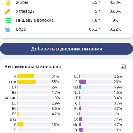
Жиры
5.5
г
8.33
%
Углеводы
5
г
3.65
%
Пищевые волокна
1.8
г
9
%
Вода
86.2
г
3.22
%
Добавить в дневник питания
Витамины и минералы
A
51%
Ca
2.6%
b-car
55%
Si
20%
В1
2%
Mg
4.9%
B2
1.7%
Na
1.6%
Холин
1.3%
P
3.4%
B5
2.9%
Cl
0.7%
B6
3.6%
Fe
4.7%
B9
4.2%
I
1%
B12
~
Co
7.1%
C
18%
Mn
4.7%
D
~
Cu
10%