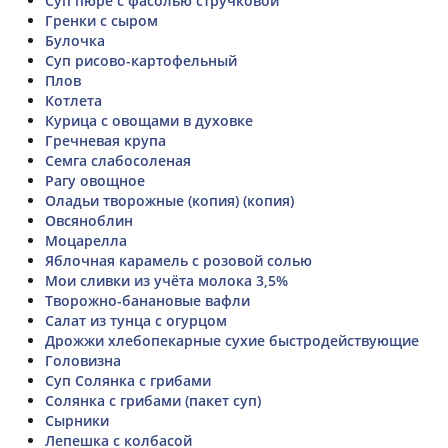
Суп пюре с фасолью стручковой
Гренки с сыром
Булочка
Суп рисово-картофельный
Плов
Котлета
Курица с овощами в духовке
Гречневая крупа
Семга слабосоленая
Рагу овощное
Оладьи творожные (копия) (копия)
Овсяноблин
Моцарелла
Яблочная карамель с розовой солью
Мои сливки из учёта молока 3,5%
Творожно-банановые вафли
Салат из тунца с огурцом
Дрожжи хлебопекарные сухие быстродействующие
Головизна
Суп Солянка с грибами
Солянка с грибами (пакет суп)
Сырники
Лепешка с колбасой