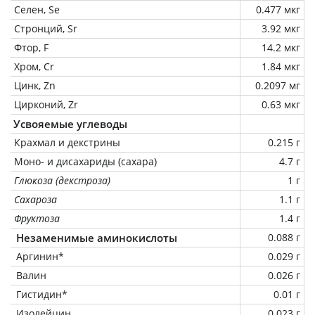
Селен, Se
0.477 мкг
Стронций, Sr
3.92 мкг
Фтор, F
14.2 мкг
Хром, Cr
1.84 мкг
Цинк, Zn
0.2097 мг
Цирконий, Zr
0.63 мкг
Усвояемые углеводы
Крахмал и декстрины
0.215 г
Моно- и дисахариды (сахара)
4.7 г
Глюкоза (декстроза)
1 г
Сахароза
1.1 г
Фруктоза
1.4 г
Незаменимые аминокислоты
0.088 г
Аргинин*
0.029 г
Валин
0.026 г
Гистидин*
0.01 г
Изолейцин
0.023 г