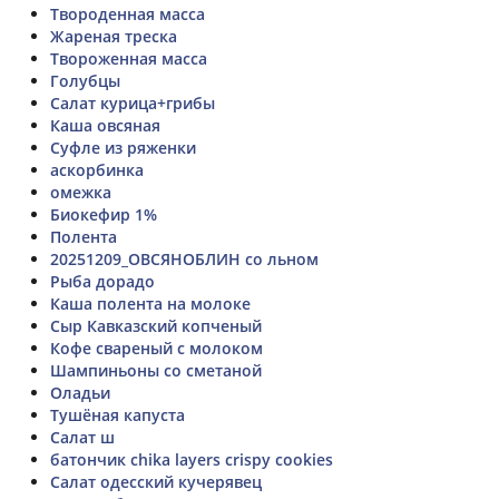
Твороденная масса
Жареная треска
Твороженная масса
Голубцы
Салат курица+грибы
Каша овсяная
Суфле из ряженки
аскорбинка
омежка
Биокефир 1%
Полента
20251209_ОВСЯНОБЛИН со льном
Рыба дорадо
Каша полента на молоке
Сыр Кавказский копченый
Кофе свареный с молоком
Шампиньоны со сметаной
Оладьи
Тушёная капуста
Салат ш
батончик chika layers crispy cookies
Салат одесский кучерявец