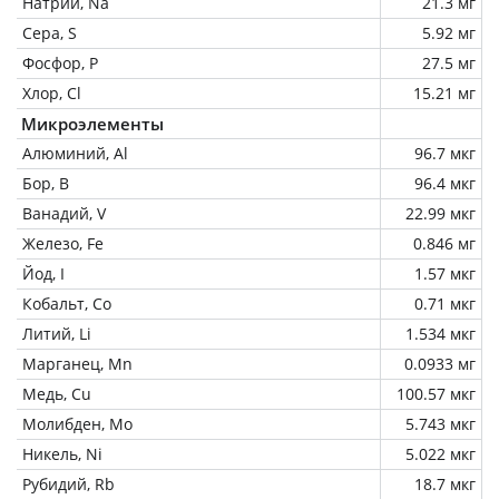
Натрий, Na
21.3 мг
Сера, S
5.92 мг
Фосфор, P
27.5 мг
Хлор, Cl
15.21 мг
Микроэлементы
Алюминий, Al
96.7 мкг
Бор, B
96.4 мкг
Ванадий, V
22.99 мкг
Железо, Fe
0.846 мг
Йод, I
1.57 мкг
Кобальт, Co
0.71 мкг
Литий, Li
1.534 мкг
Марганец, Mn
0.0933 мг
Медь, Cu
100.57 мкг
Молибден, Mo
5.743 мкг
Никель, Ni
5.022 мкг
Рубидий, Rb
18.7 мкг