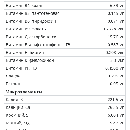
Витамин В4, холин
6.53 мг
Витамин В5, пантотеновая
0.145 мг
Витамин В6, пиридоксин
0.071 мг
Витамин В9, фолаты
16.778 мкг
Витамин C, аскорбиновая
15.76 мг
Витамин Е, альфа токоферол, ТЭ
0.587 мг
Витамин Н, биотин
0.203 мкг
Витамин К, филлохинон
5.3 мкг
Витамин РР, НЭ
0.4508 мг
Ниацин
0.295 мг
Бетаин
0.05 мг
Макроэлементы
Калий, K
221.5 мг
Кальций, Ca
26.35 мг
Кремний, Si
6.004 мг
Магний, Mg
19.42 мг