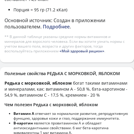
Порция = 95 гр (71.2 кКал)
Основной источник: Создан в приложении
пользователем.
Подробнее
.
** В данной таблице указаны средние нормы витаминов и
минералов для взрослого человека. Если вы хотите узнать нормы с
учетом вашего пола, возраста и других факторов, тогда
воспользуйтесь приложением
«Мой здоровый рацион»
.
Полезные свойства РЕДЬКА С МОРКОВКОЙ, ЯБЛОКОМ
Редька с морковкой, яблоком
богат такими витаминами
и минералами, как: витамином А - 50,8 %, бэта-каротином -
54,9 %, витамином C - 17,5 %, кремнием - 20 %
Чем полезен Редька с морковкой, яблоком
Витамин А
отвечает за нормальное развитие, репродуктивную
функцию, здоровье кожи и глаз, поддержание иммунитета.
В-каротин
является провитамином А и обладает
антиоксидантными свойствами. 6 мкг бета-каротина
эквивалентны 1 мкг витамина А.