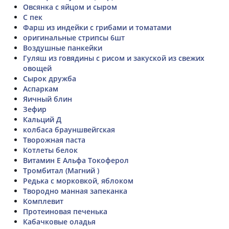
Овсянка с яйцом и сыром
С пек
Фарш из индейки с грибами и томатами
оригинальные стрипсы 6шт
Воздушные панкейки
Гуляш из говядины с рисом и закуской из свежих
овощей
Сырок дружба
Аспаркам
Яичный блин
Зефир
Кальций Д
колбаса брауншвейгская
Творожная паста
Котлеты белок
Витамин Е Альфа Токоферол
Тромбитал (Магний )
Редька с морковкой, яблоком
Твородно манная запеканка
Комплевит
Протеиновая печенька
Кабачковые оладья