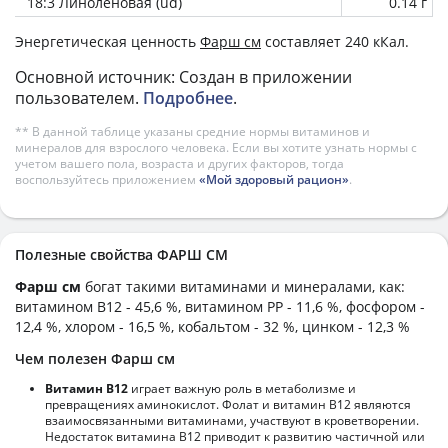
18:3 Линоленовая (ud)
0.14 г
Энергетическая ценность
Фарш см
составляет 240 кКал.
Основной источник: Создан в приложении
пользователем.
Подробнее
.
** В данной таблице указаны средние нормы витаминов и
минералов для взрослого человека. Если вы хотите узнать нормы с
учетом вашего пола, возраста и других факторов, тогда
воспользуйтесь приложением
«Мой здоровый рацион»
.
Полезные свойства ФАРШ СМ
Фарш см
богат такими витаминами и минералами, как:
витамином B12 - 45,6 %, витамином PP - 11,6 %, фосфором -
12,4 %, хлором - 16,5 %, кобальтом - 32 %, цинком - 12,3 %
Чем полезен Фарш см
Витамин В12
играет важную роль в метаболизме и
превращениях аминокислот. Фолат и витамин В12 являются
взаимосвязанными витаминами, участвуют в кроветворении.
Недостаток витамина В12 приводит к развитию частичной или