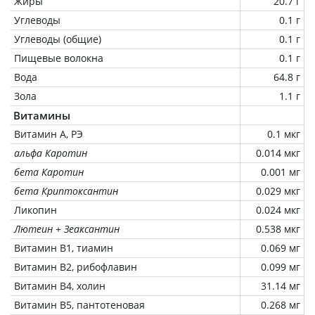
Жиры
20.7 г
Углеводы
0.1 г
Углеводы (общие)
0.1 г
Пищевые волокна
0.1 г
Вода
64.8 г
Зола
1.1 г
Витамины
Витамин А, РЭ
0.1 мкг
альфа Каротин
0.014 мкг
бета Каротин
0.001 мг
бета Криптоксантин
0.029 мкг
Ликопин
0.024 мкг
Лютеин + Зеаксантин
0.538 мкг
Витамин В1, тиамин
0.069 мг
Витамин В2, рибофлавин
0.099 мг
Витамин В4, холин
31.14 мг
Витамин В5, пантотеновая
0.268 мг