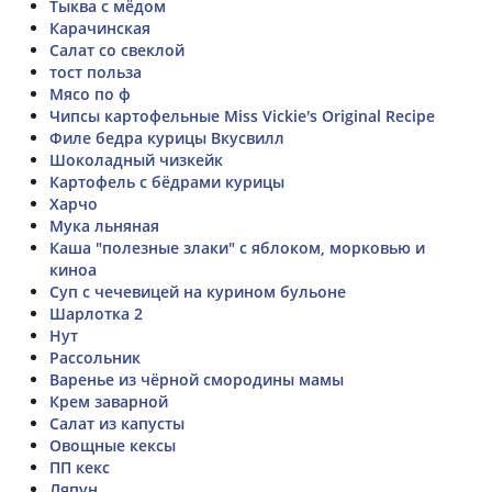
Тыква с мёдом
Карачинская
Салат со свеклой
тост польза
Мясо по ф
Чипсы картофельные Miss Vickie's Original Recipe
Филе бедра курицы Вкусвилл
Шоколадный чизкейк
Картофель с бёдрами курицы
Харчо
Мука льняная
Каша "полезные злаки" с яблоком, морковью и
киноа
Суп с чечевицей на курином бульоне
Шарлотка 2
Нут
Рассольник
Варенье из чёрной смородины мамы
Крем заварной
Салат из капусты
Овощные кексы
ПП кекс
Ляпун