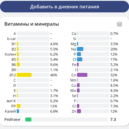
Добавить в дневник питания
Витамины и минералы
A
~
Ca
0.7%
b-car
~
Si
~
В1
4.6%
Mg
3.5%
B2
5.5%
Na
20%
Холин
6.2%
P
12%
B5
5.4%
Cl
17%
B6
9.6%
Fe
5.2%
B9
1.1%
I
2.1%
B12
46%
Co
32%
C
~
Mn
1.6%
D
~
Cu
8.5%
E
1.7%
Mo
8.3%
H
3.1%
Se
2.2%
вит.К
0.2%
F
0.7%
PP
12%
Cr
7.3%
Калий
6.8%
Zn
12%
Рейтинг
7.3