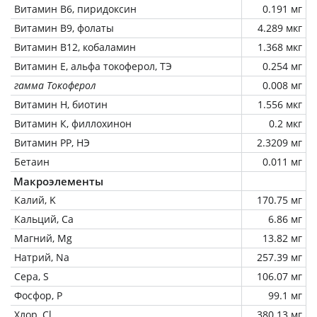
Витамин В6, пиридоксин
0.191 мг
Витамин В9, фолаты
4.289 мкг
Витамин В12, кобаламин
1.368 мкг
Витамин Е, альфа токоферол, ТЭ
0.254 мг
гамма Токоферол
0.008 мг
Витамин Н, биотин
1.556 мкг
Витамин К, филлохинон
0.2 мкг
Витамин РР, НЭ
2.3209 мг
Бетаин
0.011 мг
Макроэлементы
Калий, K
170.75 мг
Кальций, Ca
6.86 мг
Магний, Mg
13.82 мг
Натрий, Na
257.39 мг
Сера, S
106.07 мг
Фосфор, P
99.1 мг
Хлор, Cl
380.13 мг