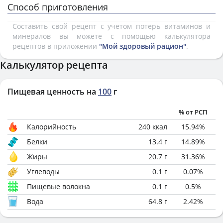
Способ приготовления
Составить свой рецепт с учетом потерь витаминов и
минералов вы можете с помощью калькулятора
рецептов в приложении
"Мой здоровый рацион"
.
Калькулятор рецепта
Пищевая ценность на
100
г
% от РСП
Калорийность
240
ккал
15.94
%
Белки
13.4
г
14.89
%
Жиры
20.7
г
31.36
%
Углеводы
0.1
г
0.07
%
Пищевые волокна
0.1
г
0.5
%
Вода
64.8
г
2.42
%