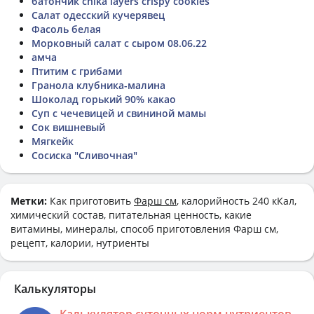
батончик chika layers crispy cookies
Салат одесский кучерявец
Фасоль белая
Морковный салат с сыром 08.06.22
амча
Птитим с грибами
Гранола клубника-малина
Шоколад горький 90% какао
Суп с чечевицей и свининой мамы
Сок вишневый
Мягкейк
Сосиска "Сливочная"
Метки:
Как приготовить
Фарш см
, калорийность 240 кКал,
химический состав, питательная ценность, какие
витамины, минералы, способ приготовления Фарш см,
рецепт, калории, нутриенты
Калькуляторы
Калькулятор суточных норм нутриентов