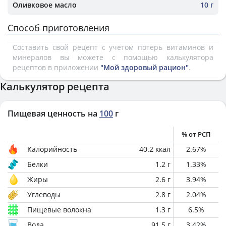
Оливковое масло
10 г
Способ приготовления
Составить свой рецепт с учетом потерь витаминов и
минералов вы можете с помощью калькулятора
рецептов в приложении
"Мой здоровый рацион"
.
Калькулятор рецепта
Пищевая ценность на
100
г
% от РСП
Калорийность
40.2
ккал
2.67
%
Белки
1.2
г
1.33
%
Жиры
2.6
г
3.94
%
Углеводы
2.8
г
2.04
%
Пищевые волокна
1.3
г
6.5
%
Вода
91.5
г
3.42
%