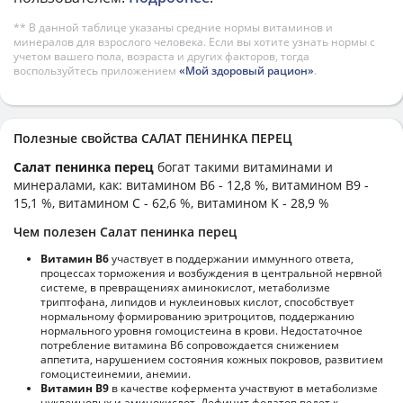
** В данной таблице указаны средние нормы витаминов и
минералов для взрослого человека. Если вы хотите узнать нормы с
учетом вашего пола, возраста и других факторов, тогда
воспользуйтесь приложением
«Мой здоровый рацион»
.
Полезные свойства САЛАТ ПЕНИНКА ПЕРЕЦ
Салат пенинка перец
богат такими витаминами и
минералами, как: витамином B6 - 12,8 %, витамином B9 -
15,1 %, витамином C - 62,6 %, витамином K - 28,9 %
Чем полезен Салат пенинка перец
Витамин В6
участвует в поддержании иммунного ответа,
процессах торможения и возбуждения в центральной нервной
системе, в превращениях аминокислот, метаболизме
триптофана, липидов и нуклеиновых кислот, способствует
нормальному формированию эритроцитов, поддержанию
нормального уровня гомоцистеина в крови. Недостаточное
потребление витамина В6 сопровождается снижением
аппетита, нарушением состояния кожных покровов, развитием
гомоцистеинемии, анемии.
Витамин В9
в качестве кофермента участвуют в метаболизме
нуклеиновых и аминокислот. Дефицит фолатов ведет к