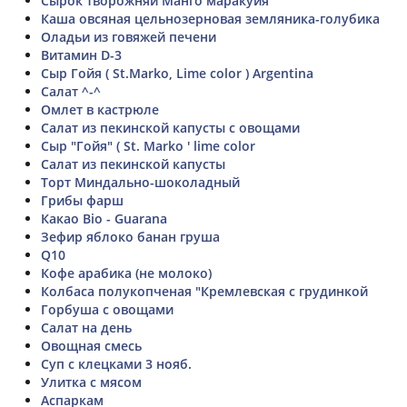
Сырок творожняй Манго маракуйя
Каша овсяная цельнозерновая земляника-голубика
Оладьи из говяжей печени
Витамин D-3
Сыр Гойя ( St.Marko, Lime color ) Argentina
Салат ^-^
Омлет в кастрюле
Салат из пекинской капусты с овощами
Сыр "Гойя" ( St. Marko ' lime color
Салат из пекинской капусты
Торт Миндально-шоколадный
Грибы фарш
Какао Bio - Guarana
Зефир яблоко банан груша
Q10
Кофе арабика (не молоко)
Колбаса полукопченая "Кремлевская с грудинкой
Горбуша с овощами
Салат на день
Овощная смесь
Суп с клецками 3 нояб.
Улитка с мясом
Аспаркам