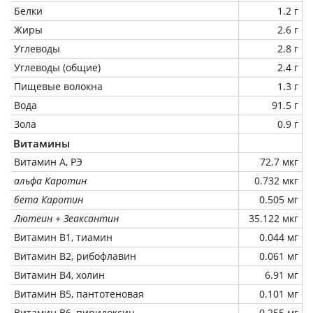
Белки
1.2 г
Жиры
2.6 г
Углеводы
2.8 г
Углеводы (общие)
2.4 г
Пищевые волокна
1.3 г
Вода
91.5 г
Зола
0.9 г
Витамины
Витамин А, РЭ
72.7 мкг
альфа Каротин
0.732 мкг
бета Каротин
0.505 мг
Лютеин + Зеаксантин
35.122 мкг
Витамин В1, тиамин
0.044 мг
Витамин В2, рибофлавин
0.061 мг
Витамин В4, холин
6.91 мг
Витамин В5, пантотеновая
0.101 мг
Витамин В6, пиридоксин
0.255 мг