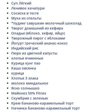
Суп Лёгкий
Ленивое хачапури
Сосиска в тесте
Мука из спельты
*пудинг савушкин молочный шоколад
Творог домашний из кефира
Оладьи (яблоко, кефир, яйцо)
Творожный пирог с яблоками
Йогурт греческий ананас-кокос
Индийский рис
Пюре из цветной капусты
хлопья ячменные
Курица кунг пао
Каша овсянка
курица
Хлопья 3 злака
молоко миндальное
Ясно солнышко
Майонез 50% Fitnes
Скумбрия с зеленью
Крем бананово-карамельный торт
Начинка бананово-карамельный торт