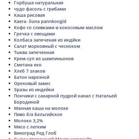
Горбуша натуральная
чудо фасоль с грибами
Каша рисовая
Kaera- õuna pannkoogid
Кофе со сливками и кокосовым маслом
Гречка с овощами
Колбаса запеченая из индйки
Салат морковный с чесноком
Тыква запеченная
Крем-суп из шампиньонов
Сметана еко
Хлеб 7 злаков
Батон нарезной
Ореховый замес
Зразы из индейки
Пончики с сахарной пудрой канал с Натальей
Бородиной
Манная каша на молоке
Пиво б/а Бельгийское
Молоко 3,2%
Мясо с легким
Виноград Ред Глоб