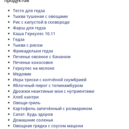
продуктов
Тесто для гедза
Тыква тушеная с овощами
Рис с капустой в сковороде
Фарш для гедза
Каша Геркулес 10.11
Гедза
Тыква с рисом
Фрикадельки гедза
Печенье овсяное с бананом
Печенье кокосовое
Геркулес на молоке
Медовик
Икра трески с копчёной скумбрией
Яблочный пирог с топинамбуром
Дрожжи неактиные мои с нутриентами
Хлеб кантри
Овощи гриль
Картофель запечённый с розмарином
Салат. Будь здоров
Домашние соленья
Овощная грядка с соусом мацони