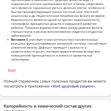
нарушению синтеза нуклеиновых кислот и белка, следствием
чего является торможение роста и деления клеток, особенно в
быстро пролифелирующих тканях: костный мозг, эпителий
кишечника и др. Недостаточное потребление фолата во время
беременности является одной из причин недоношенности,
гипотрофии, врожденных уродств и нарушений развития
ребенка. Показана выраженная связь между уровнем фолата,
гомоцистеина и риском возникновения сердечно-сосудистых
заболеваний.
Витамин С
участвует в окислительно-восстановительных
реакциях, функционировании иммунной системы, способствует
усвоению железа. Дефицит приводит к рыхлости и
кровоточивости десен, носовым кровотечениям вследствие
повышенной проницаемости и ломкости кровеносных
капилляров.
еще
Полный справочник самых полезных продуктов вы можете
посмотреть в приложении
«Мой здоровый рацион»
.
Калорийность и химический состав других