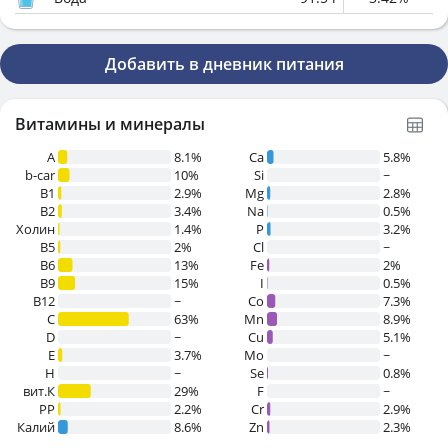
Добавить в дневник питания
Витамины и минералы
A
8.1%
Ca
5.8%
b-car
10%
Si
~
В1
2.9%
Mg
2.8%
B2
3.4%
Na
0.5%
Холин
1.4%
P
3.2%
B5
2%
Cl
~
B6
13%
Fe
2%
B9
15%
I
0.5%
B12
~
Co
7.3%
C
63%
Mn
8.9%
D
~
Cu
5.1%
E
3.7%
Mo
~
H
~
Se
0.8%
вит.К
29%
F
~
PP
2.2%
Cr
2.9%
Калий
8.6%
Zn
2.3%