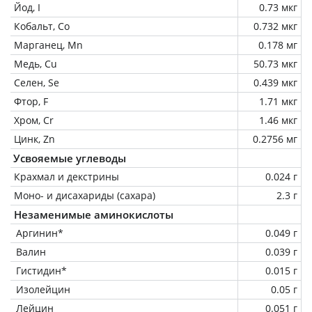
Йод, I
0.73 мкг
Кобальт, Co
0.732 мкг
Марганец, Mn
0.178 мг
Медь, Cu
50.73 мкг
Селен, Se
0.439 мкг
Фтор, F
1.71 мкг
Хром, Cr
1.46 мкг
Цинк, Zn
0.2756 мг
Усвояемые углеводы
Крахмал и декстрины
0.024 г
Моно- и дисахариды (сахара)
2.3 г
Незаменимые аминокислоты
Аргинин*
0.049 г
Валин
0.039 г
Гистидин*
0.015 г
Изолейцин
0.05 г
Лейцин
0.051 г