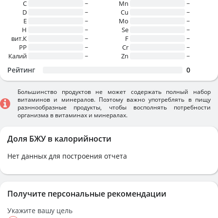
C
~
Mn
~
D
~
Cu
~
E
~
Mo
~
H
~
Se
~
вит.К
~
F
~
PP
~
Cr
~
Калий
~
Zn
~
Рейтинг
0
Большинство продуктов не может содержать полный набор
витаминов и минералов. Поэтому важно употреблять в пищу
разннообразные продукты, чтобы восполнять потребности
организма в витаминах и минералах.
Доля БЖУ в калорийности
Нет данных для построения отчета
Получите персональные рекомендации
Укажите вашу цель