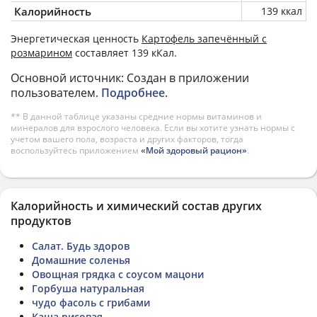
Калорийность
139 ккал
Энергетическая ценность
Картофель запечённый с
розмарином
составляет 139 кКал.
Основной источник: Создан в приложении
пользователем.
Подробнее
.
** В данной таблице указаны средние нормы витаминов и
минералов для взрослого человека. Если вы хотите узнать нормы с
учетом вашего пола, возраста и других факторов, тогда
воспользуйтесь приложением
«Мой здоровый рацион»
.
Калорийность и химический состав других
продуктов
Салат. Будь здоров
Домашние соленья
Овощная грядка с соусом мацони
Горбуша натуральная
чудо фасоль с грибами
Каша рисовая