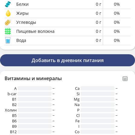
Белки
0
г
0
%
Жиры
0
г
0
%
Углеводы
0
г
0
%
Пищевые волокна
0
г
0
%
Вода
0
г
0
%
Добавить в дневник питания
Витамины и минералы
A
~
Ca
~
b-car
~
Si
~
В1
~
Mg
~
B2
~
Na
~
Холин
~
P
~
B5
~
Cl
~
B6
~
Fe
~
B9
~
I
~
B12
~
Co
~