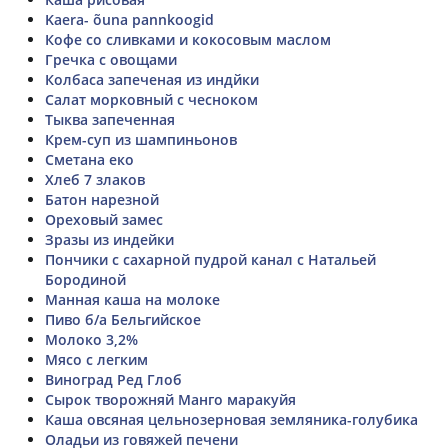
Kaera- õuna pannkoogid
Кофе со сливками и кокосовым маслом
Гречка с овощами
Колбаса запеченая из индйки
Салат морковный с чесноком
Тыква запеченная
Крем-суп из шампиньонов
Сметана еко
Хлеб 7 злаков
Батон нарезной
Ореховый замес
Зразы из индейки
Пончики с сахарной пудрой канал с Натальей
Бородиной
Манная каша на молоке
Пиво б/а Бельгийское
Молоко 3,2%
Мясо с легким
Виноград Ред Глоб
Сырок творожняй Манго маракуйя
Каша овсяная цельнозерновая земляника-голубика
Оладьи из говяжей печени