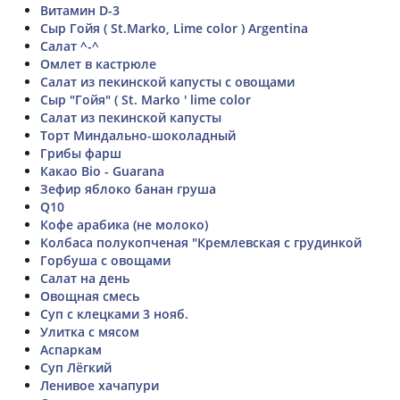
Витамин D-3
Сыр Гойя ( St.Marko, Lime color ) Argentina
Салат ^-^
Омлет в кастрюле
Салат из пекинской капусты с овощами
Сыр "Гойя" ( St. Marko ' lime color
Салат из пекинской капусты
Торт Миндально-шоколадный
Грибы фарш
Какао Bio - Guarana
Зефир яблоко банан груша
Q10
Кофе арабика (не молоко)
Колбаса полукопченая "Кремлевская с грудинкой
Горбуша с овощами
Салат на день
Овощная смесь
Суп с клецками 3 нояб.
Улитка с мясом
Аспаркам
Суп Лёгкий
Ленивое хачапури