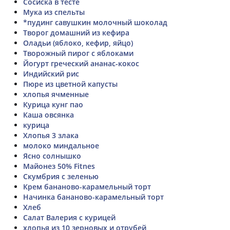
Сосиска в тесте
Мука из спельты
*пудинг савушкин молочный шоколад
Творог домашний из кефира
Оладьи (яблоко, кефир, яйцо)
Творожный пирог с яблоками
Йогурт греческий ананас-кокос
Индийский рис
Пюре из цветной капусты
хлопья ячменные
Курица кунг пао
Каша овсянка
курица
Хлопья 3 злака
молоко миндальное
Ясно солнышко
Майонез 50% Fitnes
Скумбрия с зеленью
Крем бананово-карамельный торт
Начинка бананово-карамельный торт
Хлеб
Салат Валерия с курицей
хлопья из 10 зерновых и отрубей