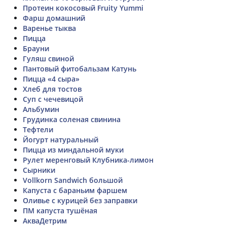
Протеин кокосовый Fruity Yummi
Фарш домашний
Варенье тыква
Пицца
Брауни
Гуляш свиной
Пантовый фитобальзам Катунь
Пицца «4 сыра»
Хлеб для тостов
Суп с чечевицой
Альбумин
Грудинка соленая свинина
Тефтели
Йогурт натуральный
Пицца из миндальной муки
Рулет меренговый Клубника-лимон
Сырники
Vollkorn Sandwich большой
Капуста с бараньим фаршем
Оливье с курицей без заправки
ПМ капуста тушёная
АкваДетрим