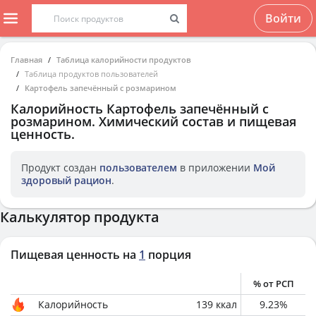
Войти
Главная
Таблица калорийности продуктов
Таблица продуктов пользователей
Картофель запечённый с розмарином
Калорийность
Картофель запечённый с
розмарином
. Химический состав и пищевая
ценность.
Продукт создан
пользователем
в приложении
Мой
здоровый рацион
.
Калькулятор продукта
Пищевая ценность на
1
порция
% от РСП
Калорийность
139
ккал
9.23
%