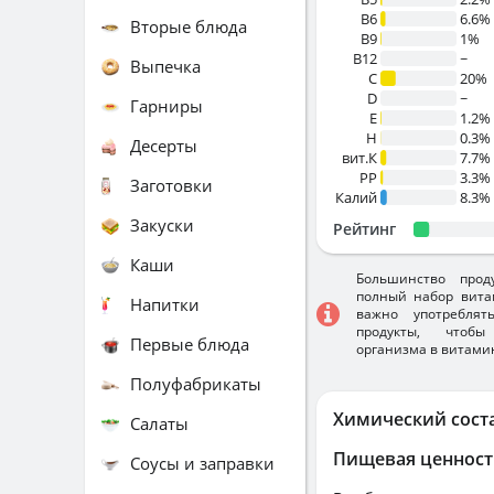
B6
6.6%
Вторые блюда
B9
1%
B12
~
Выпечка
C
20%
D
~
Гарниры
E
1.2%
H
0.3%
Десерты
вит.К
7.7%
PP
3.3%
Заготовки
Калий
8.3%
Закуски
Рейтинг
Каши
Большинство прод
полный набор вита
Напитки
важно употребля
продукты, чтобы
Первые блюда
организма в витами
Полуфабрикаты
Химический сост
Салаты
Пищевая ценност
Соусы и заправки