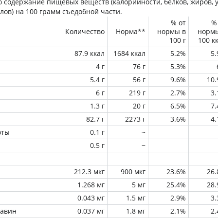
 содержание пищевых веществ (калорийности, белков, жиров, у
лов) на
100 грамм
съедобной части.
% от
%
Количество
Норма**
нормы в
норм
100 г
100 к
87.9 ккал
1684 ккал
5.2%
5
4 г
76 г
5.3%
5.4 г
56 г
9.6%
10
6 г
219 г
2.7%
3
1.3 г
20 г
6.5%
7
82.7 г
2273 г
3.6%
4
оты
0.1 г
~
0.5 г
~
212.3 мкг
900 мкг
23.6%
26
1.268 мг
5 мг
25.4%
28
0.043 мг
1.5 мг
2.9%
3
лавин
0.037 мг
1.8 мг
2.1%
2