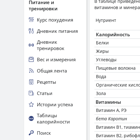
В таблице приведено
Питание и
витаминов и минера
тренировки
Курс похудения
Нутриент
Дневник питания
Калорийность
Дневник
Белки
тренировок
Жиры
Вес и измерения
Углеводы
Пищевые волокна
Общая лента
Вода
Рецепты
Органические кисл
Статьи
Зола
Витамины
Истории успеха
Витамин А, РЭ
Таблицы
бета Каротин
калорийности
Витамин В1, тиамин
Поиск
Витамин В2, рибоф