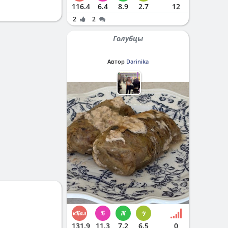
116.4
6.4
8.9
2.7
12
2
2
Голубцы
Автор
Darinika
131.9
11.3
7.2
6.5
0