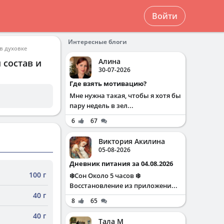
Войти
Интересные блоги
в духовке
Алина
 состав и
30-07-2026
Где взять мотивацию?
Мне нужна такая, чтобы я хотя бы
пару недель в зел...
6
67
Виктория Акилина
05-08-2026
Дневник питания за 04.08.2026
100 г
❄️Сон Около 5 часов ❄️
Восстановление из приложени...
40 г
8
65
40 г
Тала М