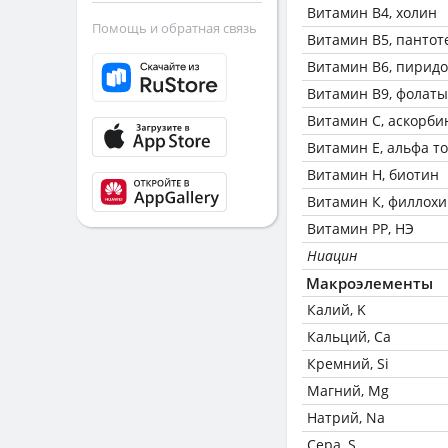
Витамин В4, холин
Помощь и обратная связь
Витамин В5, пантот
Витамин В6, пирид
Витамин В9, фолаты
Витамин C, аскорби
Витамин Е, альфа т
Витамин Н, биотин
Витамин К, филлох
Витамин РР, НЭ
Ниацин
Макроэлементы
Калий, K
Кальций, Ca
Кремний, Si
Магний, Mg
Натрий, Na
Сера, S