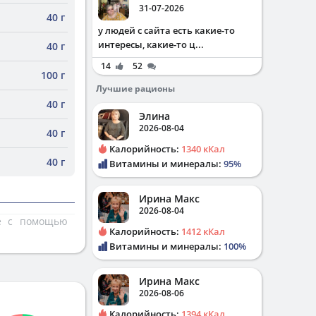
31-07-2026
40 г
у людей с сайта есть какие-то
интересы, какие-то ц...
40 г
14
52
100 г
Лучшие рационы
40 г
Элина
2026-08-04
40 г
Калорийность:
1340 кКал
40 г
Витамины и минералы:
95%
Ирина Макс
2026-08-04
те с помощью
Калорийность:
1412 кКал
Витамины и минералы:
100%
Ирина Макс
2026-08-06
Калорийность:
1394 кКал