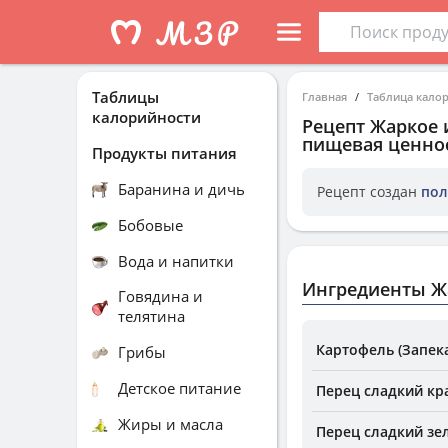
Таблицы
Главная
Таблица кало
калорийности
Рецепт
Жаркое 
пищевая ценнос
Продукты питания
Баранина и дичь
Рецепт создан
пол
Бобовые
Вода и напитки
Ингредиенты Жа
Говядина и
телятина
Картофель (Запек
Грибы
Детское питание
Перец сладкий кр
Жиры и масла
Перец сладкий зе