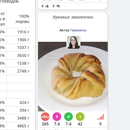
глеводов,
4
3
 от
100%
Луковые завиточки
ы в
нормы
кал
Автор
Гермиона
.9%
1916 г
6%
1900 г
.9%
1037 г
.1%
3650 г
.4%
1538 г
.1%
2748 г
.8%
424 г
.9%
394 г
.3%
3488 г
265
7.4
7.4
42
5
.4%
4865 г