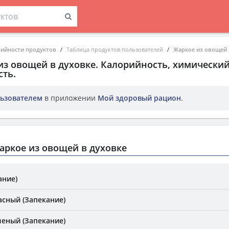
рийности продуктов
Таблица продуктов пользователей
Жаркое из овощей 
из овощей в духовке
. Калорийность, химический
ть.
ьзователем
в приложении
Мой здоровый рацион
.
ркое из овощей в духовке
ание)
асный (Запекание)
леный (Запекание)