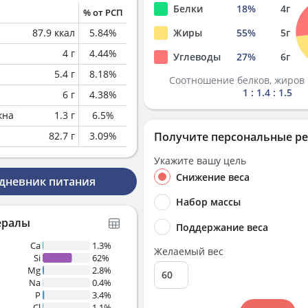
Белки
18
%
4
г
% от РСП
87.9
ккал
5.84
%
Жиры
55
%
5
г
4
г
4.44
%
Углеводы
27
%
6
г
5.4
г
8.18
%
Соотношение белков, жиров 
1 : 1.4 : 1.5
6
г
4.38
%
кна
1.3
г
6.5
%
82.7
г
3.09
%
Получите персональные р
Укажите вашу цель
Снижение веса
 дневник питания
Набор массы
ералы
Поддержание веса
Ca
1.3%
Желаемый вес
Si
62%
Mg
2.8%
Na
0.4%
P
3.4%
Cl
1.1%