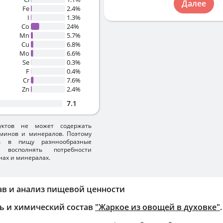
Далее
Fe
2.4%
I
1.3%
Co
24%
Mn
5.7%
Cu
6.8%
Mo
6.6%
Se
0.3%
F
0.4%
Cr
7.6%
Zn
2.4%
7.1
уктов не может содержать
минов и минералов. Поэтому
ть в пищу разннообразные
 восполнять потребности
нах и минералах.
ав и анализ пищевой ценности
ь и химический состав
"Жаркое из овощей в духовке"
.