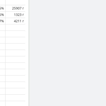
.5%
25907 г
.6%
1323 г
.7%
4211 г