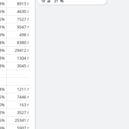
10
21
.3%
8913 г
.5%
4630 г
.5%
1527 г
.1%
9547 г
.9%
498 г
.4%
8380 г
.3%
29412 г
.8%
1304 г
.8%
3045 г
.4%
1211 г
.5%
7446 г
0%
163 г
.2%
3527 г
.5%
25341 г
.9%
5907 г