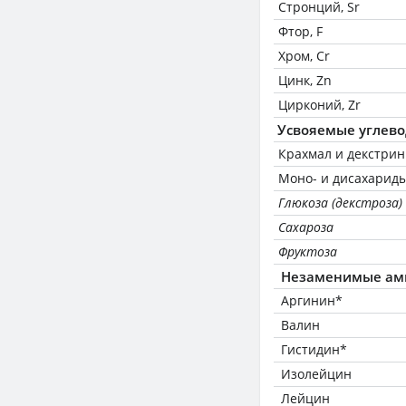
Стронций, Sr
Фтор, F
Хром, Cr
Цинк, Zn
Цирконий, Zr
Усвояемые углев
Крахмал и декстри
Моно- и дисахариды
Глюкоза (декстроза)
Сахароза
Фруктоза
Незаменимые ам
Аргинин*
Валин
Гистидин*
Изолейцин
Лейцин