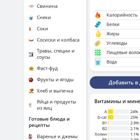
Свинина
Калорийность
Снеки
Белки
Соки
Жиры
Сосиски и колбаса
Углеводы
Травы, специи и
Пищевые воло
соусы
Вода
Фаст-фуд
Фрукты и ягоды
Добавить в
Хлеб и выпечка
Витамины и мин
Яйца и продукты
из яиц
A
24%
b-car
25%
Готовые блюда и
В1
2.9%
рецепты
B2
2.1%
Холин
1.1%
Варенье и джемы
B5
2.2%