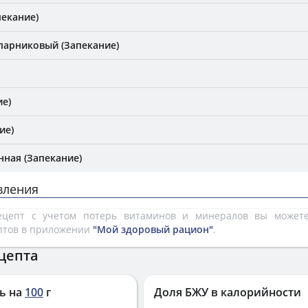
пекание)
 парниковый (Запекание)
ие)
ие)
нная (Запекание)
вления
рецепт с учетом потерь витаминов и минералов вы може
птов в приложении
"Мой здоровый рацион"
.
цепта
ь на
100
г
Доля БЖУ в калорийности