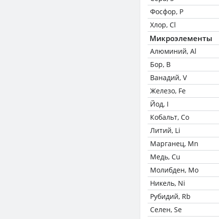
Фосфор, P
Хлор, Cl
Микроэлементы
Алюминий, Al
Бор, B
Ванадий, V
Железо, Fe
Йод, I
Кобальт, Co
Литий, Li
Марганец, Mn
Медь, Cu
Молибден, Mo
Никель, Ni
Рубидий, Rb
Селен, Se