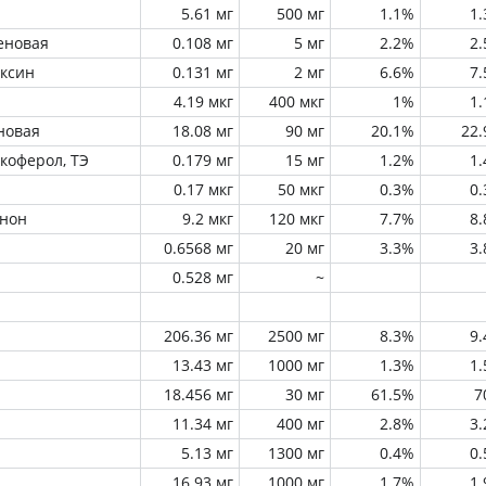
5.61 мг
500 мг
1.1%
1
еновая
0.108 мг
5 мг
2.2%
2
оксин
0.131 мг
2 мг
6.6%
7
4.19 мкг
400 мкг
1%
1
новая
18.08 мг
90 мг
20.1%
22
окоферол, ТЭ
0.179 мг
15 мг
1.2%
1
0.17 мкг
50 мкг
0.3%
0
инон
9.2 мкг
120 мкг
7.7%
8
0.6568 мг
20 мг
3.3%
3
0.528 мг
~
206.36 мг
2500 мг
8.3%
9
13.43 мг
1000 мг
1.3%
1
18.456 мг
30 мг
61.5%
7
11.34 мг
400 мг
2.8%
3
5.13 мг
1300 мг
0.4%
0
16.93 мг
1000 мг
1.7%
1